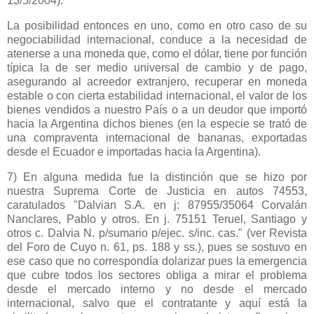
13/5/2004).
La posibilidad entonces en uno, como en otro caso de su
negociabilidad internacional, conduce a la necesidad de
atenerse a una moneda que, como el dólar, tiene por función
típica la de ser medio universal de cambio y de pago,
asegurando al acreedor extranjero, recuperar en moneda
estable o con cierta estabilidad internacional, el valor de los
bienes vendidos a nuestro País o a un deudor que importó
hacia
la Argentina
dichos bienes (en la especie se trató de
una compraventa internacional de bananas, exportadas
desde el Ecuador e importadas hacia
la Argentina
).
7) En alguna medida fue la distinción que se hizo por
nuestra Suprema Corte de Justicia en autos 74553,
caratulados "Dalvian S.A. en j: 87955/35064 Corvalán
Nanclares, Pablo y otros. En j. 75151 Teruel, Santiago y
otros c. Dalvia N. p/sumario p/ejec. s/inc. cas." (ver Revista
del Foro de Cuyo n. 61, ps. 188 y ss.), pues se sostuvo en
ese caso que no correspondía dolarizar pues la emergencia
que cubre todos los sectores obliga a mirar el problema
desde el mercado interno y no desde el mercado
internacional, salvo que el contratante y aquí está la