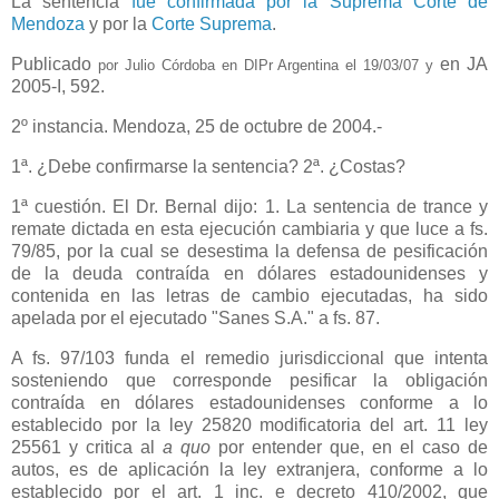
La sentencia
fue confirmada por la Suprema Corte de
Mendoza
y por la
Corte Suprema
.
Publicado
en JA
por Julio Córdoba en DIPr Argentina el 19/03/07 y
2005-I, 592.
2º instancia. Mendoza, 25 de octubre de 2004.-
1ª. ¿Debe confirmarse la sentencia? 2ª. ¿Costas?
1ª cuestión. El Dr. Bernal dijo: 1. La sentencia de trance y
remate dictada en esta ejecución cambiaria y que luce a fs.
79/85, por la cual se desestima la defensa de pesificación
de la deuda contraída en dólares estadounidenses y
contenida en las letras de cambio ejecutadas, ha sido
apelada por el ejecutado "Sanes S.A." a fs. 87.
A fs. 97/103 funda el remedio jurisdiccional que intenta
sosteniendo que corresponde pesificar la obligación
contraída en dólares estadounidenses conforme a lo
establecido por la ley 25820 modificatoria del art. 11 ley
25561 y critica al
a quo
por entender que, en el caso de
autos, es de aplicación la ley extranjera, conforme a lo
establecido por el art. 1 inc. e decreto 410/2002, que