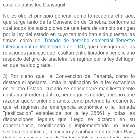
caso de autos fue Guayaquil.
No es otro el principio general, como lo recuerda el
a quo
,
que surge tanto de
la Convención
de Ginebra, conforme al
cual todos los suscriptores de una letra de cambio se rigen
por la ley del estado en cuyo territorio han sido puestas las
firmas, como del
Tratado de derecho comercial Terrestre
Internacional de Montevideo de 1940
, que consagra que las
relaciones jurídicas que resultan entre librador y beneficiario
respecto del giro de una letra, se regirán por la ley del lugar
en que ha sido girada.
3) Por cierto que,
la Convención
de Panamá, como lo
destaca el apelante, limita la aplicación de la ley extranjera
en el otro Estado, cuando se considerare manifiestamente
contraria al orden público, pero aquí es donde, aprecio cabe
razonar que si entendiéramos, como pretende la recurrente,
que el régimen de emergencia económica o la llamada
"pesificación" establecida por la ley 25561 y todas las
disposiciones legales que luego se dictaron en su
consecuencia, modificando o implementando un nuevo
sistema económico, financiero y cambiario en nuestro País,
debieran considerarse de "orden público" y por tanto poner