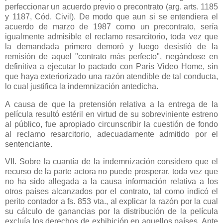
perfeccionar un acuerdo previo o precontrato (arg. arts. 1185
y 1187, Cód. Civil). De modo que aun si se entendiera el
acuerdo de marzo de 1987 como un precontrato, sería
igualmente admisible el reclamo resarcitorio, toda vez que
la demandada primero demoró y luego desistió de la
remisión de aquel "contrato más perfecto", negándose en
definitiva a ejecutar lo pactado con París Video Home, sin
que haya exteriorizado una razón atendible de tal conducta,
lo cual justifica la indemnización antedicha.
A causa de que la pretensión relativa a la entrega de la
película resultó estéril en virtud de su sobreviniente estreno
al público, fue apropiado circunscribir la cuestión de fondo
al reclamo resarcitorio, adecuadamente admitido por el
sentenciante.
VII. Sobre la cuantía de la indemnización considero que el
recurso de la parte actora no puede prosperar, toda vez que
no ha sido allegada a la causa información relativa a los
otros países alcanzados por el contrato, tal como indicó el
perito contador a fs. 853 vta., al explicar la razón por la cual
su cálculo de ganancias por la distribución de la película
excluía los derechos de exhibición en aquellos países. Ante