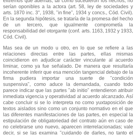
extremos que además, tal como sucedieron los hechos, no
serían oponibles a la actora (art. 58, ley de sociedades y
arts. 1870 inc. 3°, 1938, "in fine", 1934 y concs., Cód. Civil).
En la segunda hipótesis, se trataría de la promesa del hecho
de un tercero, que igualmente comprometía la
responsabilidad del otorgante (conf. arts. 1163, 1932 y 1933,
Cód. Civil).
Mas sea de un modo u otro, en lo que se refiere a las
relaciones directas entre las partes, ellas mismas
coincidieron en adjudicar carácter vinculante al acuerdo
liminar, como ya fue señalado. De manera que resultaría
incoherente inferir que esa mención tangencial debajo de la
firma pudiera importar una suerte de "condición
suspensiva", como aduce la demandada, cuando todo
parece indicar que las partes "ab initio" entendieron atribuir
inmediata vigencia y operatividad al acuerdo alcanzado. Así
cabe concluir si se lo interpreta no como yuxtaposición de
textos aislados sino como un conjunto normativo en el que
las diferentes manifestaciones de las partes, en especial la
estipulación de obligatoriedad del contrato aún en caso de
no celebrarse uno nuevo, aparecen interrelacionadas; vale
decir, si se las examina "cuidando de darles, no tanto el