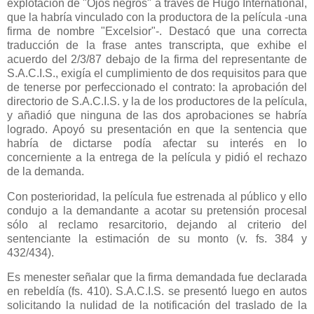
explotación de "Ojos negros" a través de Hugo International,
que la habría vinculado con la productora de la película -una
firma de nombre "Excelsior"-. Destacó que una correcta
traducción de la frase antes transcripta, que exhibe el
acuerdo del 2/3/87 debajo de la firma del representante de
S.A.C.I.S., exigía el cumplimiento de dos requisitos para que
de tenerse por perfeccionado el contrato: la aprobación del
directorio de S.A.C.I.S. y la de los productores de la película,
y añadió que ninguna de las dos aprobaciones se habría
logrado. Apoyó su presentación en que la sentencia que
habría de dictarse podía afectar su interés en lo
concerniente a la entrega de la película y pidió el rechazo
de la demanda.
Con posterioridad, la película fue estrenada al público y ello
condujo a la demandante a acotar su pretensión procesal
sólo al reclamo resarcitorio, dejando al criterio del
sentenciante la estimación de su monto (v. fs. 384 y
432/434).
Es menester señalar que la firma demandada fue declarada
en rebeldía (fs. 410). S.A.C.I.S. se presentó luego en autos
solicitando la nulidad de la notificación del traslado de la