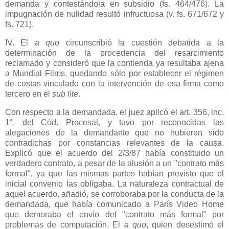
demanda y contestándola en subsidio (fs. 464/476). La
impugnación de nulidad resultó infructuosa (v. fs. 671/672 y
fs. 721).
IV. El
a quo
circunscribió la cuestión debatida a la
determinación de la procedencia del resarcimiento
reclamado y consideró que la contienda ya resultaba ajena
a Mundial Films, quedando sólo por establecer el régimen
de costas vinculado con la intervención de esa firma como
tercero en el
sub lite
.
Con respecto a la demandada, el juez aplicó el art. 356, inc.
1°, del Cód. Procesal, y tuvo por reconocidas las
alegaciones de la demandante que no hubieren sido
contradichas por constancias relevantes de la causa.
Explicó que el acuerdo del 2/3/87 había constituido un
verdadero contrato, a pesar de la alusión a un "contrato más
formal", ya que las mismas partes habían previsto que el
inicial convenio las obligaba. La naturaleza contractual de
aquel acuerdo, añadió, se corroboraba por la conducta de la
demandada, que había comunicado a París Video Home
que demoraba el envío del "contrato más formal" por
problemas de computación. El
a quo
, quien desestimó el