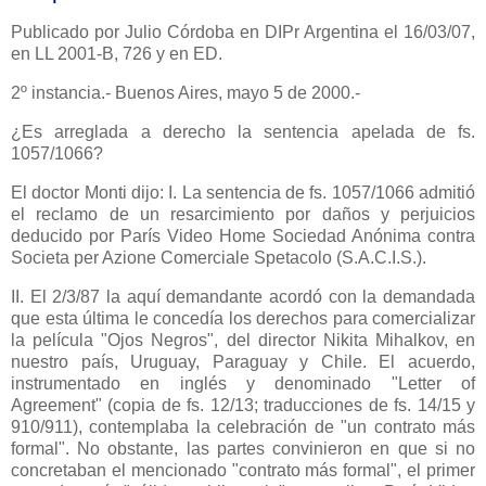
Publicado
por Julio Córdoba en DIPr Argentina el 16/03/07,
en LL 2001-B, 726 y en ED.
2º instancia.- Buenos Aires, mayo 5 de 2000.-
¿Es arreglada a derecho la sentencia apelada de fs.
1057/1066?
El doctor Monti dijo: I. La sentencia de fs. 1057/1066 admitió
el reclamo de un resarcimiento por daños y perjuicios
deducido por París Video Home Sociedad Anónima contra
Societa per Azione Comerciale Spetacolo (S.A.C.I.S.).
II. El 2/3/87 la aquí demandante acordó con la demandada
que esta última le concedía los derechos para comercializar
la película "Ojos Negros", del director Nikita Mihalkov, en
nuestro país, Uruguay, Paraguay y Chile. El acuerdo,
instrumentado en inglés y denominado "Letter of
Agreement" (copia de fs. 12/13; traducciones de fs. 14/15 y
910/911), contemplaba la celebración de "un contrato más
formal". No obstante, las partes convinieron en que si no
concretaban el mencionado "contrato más formal", el primer