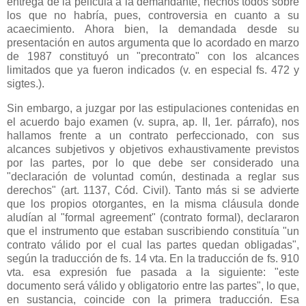
entrega de la película a la demandante, hechos todos sobre
los que no habría, pues, controversia en cuanto a su
acaecimiento. Ahora bien, la demandada desde su
presentación en autos argumenta que lo acordado en marzo
de 1987 constituyó un "precontrato" con los alcances
limitados que ya fueron indicados (v. en especial fs. 472 y
sigtes.).
Sin embargo, a juzgar por las estipulaciones contenidas en
el acuerdo bajo examen (v. supra, ap. II, 1er. párrafo), nos
hallamos frente a un contrato perfeccionado, con sus
alcances subjetivos y objetivos exhaustivamente previstos
por las partes, por lo que debe ser considerado una
"declaración de voluntad común, destinada a reglar sus
derechos" (art. 1137, Cód. Civil). Tanto más si se advierte
que los propios otorgantes, en la misma cláusula donde
aludían al "formal agreement" (contrato formal), declararon
que el instrumento que estaban suscribiendo constituía "un
contrato válido por el cual las partes quedan obligadas",
según la traducción de fs. 14 vta. En la traducción de fs. 910
vta. esa expresión fue pasada a la siguiente: "este
documento será válido y obligatorio entre las partes", lo que,
en sustancia, coincide con la primera traducción. Esa