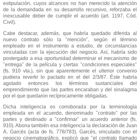
estipulación, cuyos alcances no han merecido la atención
de la demandada en su desarrollo recursivo, reforzaba el
inexcusable deber de cumplir el acuerdo (art. 1197, Cód.
Civil).
Cabe destacar, además, que habría quedado diferida al
nuevo contrato sólo la "mención", según el término
empleado en el instrumento a estudio, de circunstancias
vinculadas con la ejecución del negocio. Así, habría sido
postergado a esa oportunidad determinar el mecanismo de
"entrega" de la película y ciertas "condiciones especiales"
(fs. 910 vta.), sin que aparentemente el ulterior convenio
pudiera revertir lo pactado en el del 2/3/87. Éste habría
agotado entonces los términos sustanciales del
emprendimiento que las partes encaraban y del sinalagma
por el que quedaron recíprocamente obligadas.
Dicha inteligencia es corroborada por la terminología
empleada en el acuerdo, denominado "contrato" por las
partes y destinado a "confirmar" un acuerdo anterior (fs.
910). Abona también esa inteligencia la declaración de Juan
A. Garcés (acta de fs. 778/783). Garcés, vinculado con el
negocio cinematográfico, explicó que "el contrato llamado