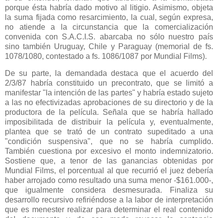
porque ésta habría dado motivo al litigio. Asimismo, objeta
la suma fijada como resarcimiento, la cual, según expresa,
no atiende a la circunstancia que la comercialización
convenida con S.A.C.I.S. abarcaba no sólo nuestro país
sino también Uruguay, Chile y Paraguay (memorial de fs.
1078/1080, contestado a fs. 1086/1087 por Mundial Films).
De su parte, la demandada destaca que el acuerdo del
2/3/87 habría constituido un precontrato, que se limitó a
manifestar "la intención de las partes" y habría estado sujeto
a las no efectivizadas aprobaciones de su directorio y de la
productora de la película. Señala que se habría hallado
imposibilitada de distribuir la película y, eventualmente,
plantea que se trató de un contrato supeditado a una
"condición suspensiva", que no se habría cumplido.
También cuestiona por excesivo el monto indemnizatorio.
Sostiene que, a tenor de las ganancias obtenidas por
Mundial Films, el porcentual al que recurrió el juez debería
haber arrojado como resultado una suma menor -$161.000-,
que igualmente considera desmesurada. Finaliza su
desarrollo recursivo refiriéndose a la labor de interpretación
que es menester realizar para determinar el real contenido