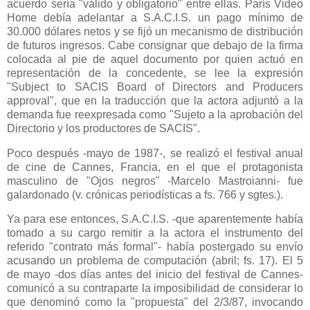
acuerdo sería "válido y obligatorio" entre ellas. París Video
Home debía adelantar a S.A.C.I.S. un pago mínimo de
30.000 dólares netos y se fijó un mecanismo de distribución
de futuros ingresos. Cabe consignar que debajo de la firma
colocada al pie de aquel documento por quien actuó en
representación de la concedente, se lee la expresión
"Subject to SACIS Board of Directors and Producers
approval", que en la traducción que la actora adjuntó a la
demanda fue reexpresada como "Sujeto a la aprobación del
Directorio y los productores de SACIS".
Poco después -mayo de 1987-, se realizó el festival anual
de cine de Cannes, Francia, en el que el protagonista
masculino de "Ojos negros" -Marcelo Mastroianni- fue
galardonado (v. crónicas periodísticas a fs. 766 y sgtes.).
Ya para ese entonces, S.A.C.I.S. -que aparentemente había
tomado a su cargo remitir a la actora el instrumento del
referido "contrato más formal"- había postergado su envío
acusando un problema de computación (abril; fs. 17). El 5
de mayo -dos días antes del inicio del festival de Cannes-
comunicó a su contraparte la imposibilidad de considerar lo
que denominó como la "propuesta" del 2/3/87, invocando