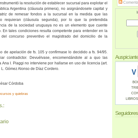
Comenta
e instrumentó la resolución de establecer sucursal para explotar el
blica Argentina
(cláusula primera), no asignándosele capital y
I
atriz de remesar fondos a la sucursal en la medida que las
lo requieran (cláusula segunda), por lo que la pretendida
ncia de la sociedad uruguaya no es un elemento que cuente
o. En tales condiciones resulta competente para entender en la
 del concurso preventivo el magistrado del domicilio de la
o de apelación de fs. 105 y confírmase lo decidido a fs. 94/95.
Auspiciant
iar contradictor. Devuélvase, encomendándole al a quo las
a Ana I. Piaggi no interviene por hallarse en uso de licencia (art.
M. L. Gómez Alonso de Díaz Cordero.
BO
 César Córdoba
TRI
CO
cursos y quiebras
LIBROS
.:
Seguidores
ario