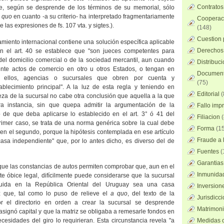
Contratos
e, según se desprende de los términos de su memorial, sólo
 quo
en cuanto -a su criterio- ha interpretado fragmentariamente
Cooperaci
e las expresiones de fs. 107 vta. y sigtes.).
(148)
Cuestion 
miento internacional contiene una solución específica aplicable
Derechos 
en el art. 40 se establece que "son jueces competentes para
 del domicilio comercial o de la sociedad mercantil, aun cuando
Distribuc
ente actos de comercio en otro u otros Estados, o tengan en
Documento
 ellos, agencias o sucursales que obren por cuenta y
(75)
ablecimiento principal". A la luz de esta regla y teniendo en
Editorial
(
eza de la sucursal no cabe otra conclusión que aquella a la que
ra instancia, sin que quepa admitir la argumentación de la
Fallo imp
o de que deba aplicarse lo establecido en el art. 3° ó 41 del
Filiacion
(
primer caso, se trata de una norma genérica sobre la cual debe
Forma
(15
, en el segundo, porque la hipótesis contemplada en ese artículo
Fraude a l
casa independiente" que, por lo antes dicho, es diverso del de
Fuentes
(
Garantias
que las constancias de autos permiten comprobar que, aun en el
Inmunidad
e óbice legal, difícilmente puede considerarse que la sucursal
ituida en
la República Oriental
del Uruguay sea una casa
Inversion
z que, tal como lo puso de relieve el
a quo
, del texto de la
Jurisdicci
r el directorio en orden a crear la sucursal se desprende
Matrimoni
asignó capital y que la matriz se obligaba a remesarle fondos en
esidades del giro lo requirieran. Esta circunstancia revela "a
Medidas c