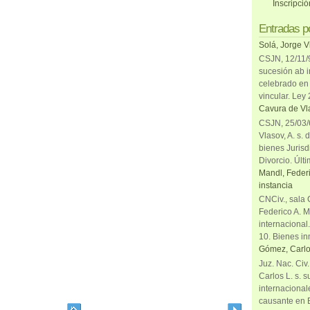
Inscripci
Entradas p
Solá, Jorge V
CSJN, 12/11/9
sucesión ab i
celebrado en 
vincular. Ley
Cavura de Vla
CSJN, 25/03/6
Vlasov, A. s. 
bienes Jurisd
Divorcio. Últi
Mandl, Federi
instancia
CNCiv., sala 
Federico A. M
internacional
10. Bienes in
Gómez, Carlo
Juz. Nac. Civ
Carlos L. s. 
internacional
causante en 