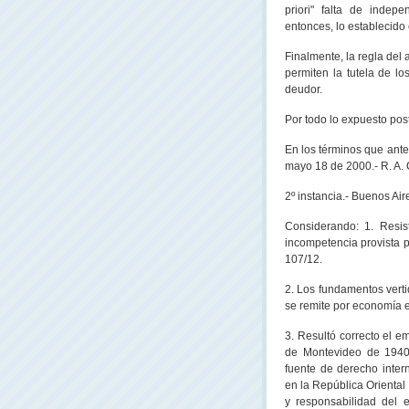
priori" falta de indep
entonces, lo establecido 
Finalmente, la regla del 
permiten la tutela de l
deudor.
Por todo lo expuesto pos
En los términos que antec
mayo 18 de 2000.- R. A. 
2º instancia.- Buenos Air
Considerando: 1. Resist
incompetencia provista p
107/12.
2. Los fundamentos verti
se remite por economía e
3. Resultó correcto el e
de Montevideo de 1940 
fuente de derecho intern
en
la República Oriental
y responsabilidad del e