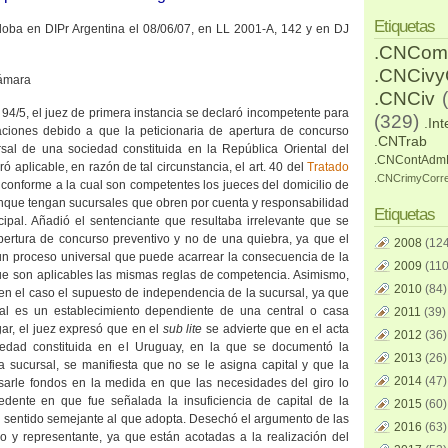
Etiquetas
doba en DIPr Argentina el 08/06/07, en LL 2001-A, 142 y en DJ
.CNCom
.CNCiv
Cámara
.CNCiv
. 94/5, el juez de primera instancia se declaró incompetente para
(329)
.Int
aciones debido a que la peticionaria de apertura de concurso
.CNTrab
rsal de una sociedad constituida en
la República Oriental
del
.CNContAdm
ó aplicable, en razón de tal circunstancia, el art. 40 del
Tratado
.CNCrimyCorr
, conforme a la cual son competentes los jueces del domicilio de
unque tengan sucursales que obren por cuenta y responsabilidad
Etiquetas
cipal. Añadió el sentenciante que resultaba irrelevante que se
pertura de concurso preventivo y no de una quiebra, ya que el
2008
(124
un proceso universal que puede acarrear la consecuencia de la
2009
(110
que son aplicables las mismas reglas de competencia. Asimismo,
2010
(84)
n el caso el supuesto de independencia de la sucursal, ya que
rsal es un establecimiento dependiente de una central o casa
2011
(39)
gar, el juez expresó que en el
sub lite
se advierte que en el acta
2012
(36)
ciedad constituida en el Uruguay, en la que se documentó la
2013
(26)
a sucursal, se manifiesta que no se le asigna capital y que la
2014
(47)
sarle fondos en la medida en que las necesidades del giro lo
edente en que fue señalada la insuficiencia de capital de la
2015
(60)
n sentido semejante al que adopta. Desechó el argumento de las
2016
(63)
o y representante, ya que están acotadas a la realización del