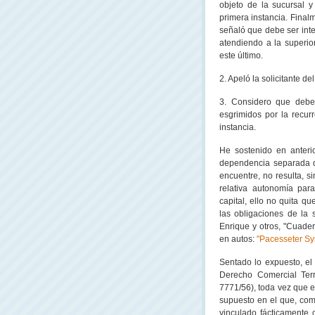
objeto de la sucursal y
primera instancia. Finalme
señaló que debe ser int
atendiendo a la superio
este último.
2. Apeló la solicitante d
3. Considero que debe
esgrimidos por la recur
instancia.
He sostenido en anteri
dependencia separada de
encuentre, no resulta, s
relativa autonomía par
capital, ello no quita q
las obligaciones de la s
Enrique y otros, "Cuadern
en autos:
"Pacesseter Sys
Sentado lo expuesto, el
Derecho Comercial Terre
7771/56), toda vez que e
supuesto en el que, como
vinculado fácticamente 