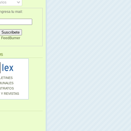
rios
ngresa tu mail:
FeedBurner
es
LETINES
BUNALES
NTRATOS
 Y REVISTAS