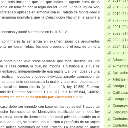
2017
(53)
 son más limitadas que las que indica el agente fiscal de la
nte, en relación con la regla del art. 2° inc. 2° de la ley 24.522,
2018
(82)
erpretada y aplicada en armonía con el Tratado de Montevideo y
2019
(66)
r jerarquía normativa que
la Constitución Nacional
le asigna a
2020
(72)
2021
(90)
el concurso y fundó su recurso en fs. 107/112.
2022
(91)
2023
(71)
 confirmarse la sentencia en examen, pues los argumentos
rente no logran refutar los que proporcionó el juez de primera
2024
(126
2025
(183
Adopcion 
or oportunidad que "cabe recordar que toda sucursal es una
 la casa central, la cual, no importa la distancia a la que se
Alimentos
in embargo, independiente de esa matriz y, si bien goza de una
Aplicacio
a realizar negocios y puede individualizársele asignación de
Arbitraje 
ue su patrimonio pertenezca a la matriz y que ésta responda por
Arraigo
(1
ucursal en forma directa (confr. art. 118, ley 19.550, Zaldivar,
os de Derecho Solidario", t. I, p. 317; dict. N° 66.844, 14/8/92,
Calificac
tems Inc. s/pedido de quiebra por: Pacesseter S.A."
).
Codigo Ci
Comprave
 caso debe ser dirimido con base en las reglas del Tratado de
stre Internacional de Montevideo (ratificado por el dec.-ley
Concursos
sa es la fuente de derecho internacional privado aplicable en el
Contratos
 el de autos, se suscita una cuestión a propósito de un sujeto
Contratos
con países signatarios de este Tratado. La apelante no objeta