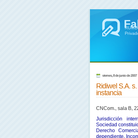
Fa
RUMBO 
Privad
viernes, 8 de junio de 2007
Ridiwel S.A. s
instancia
CNCom., sala B, 22
Jurisdicción inte
Sociedad constitui
Derecho Comerci
dependiente. Incom