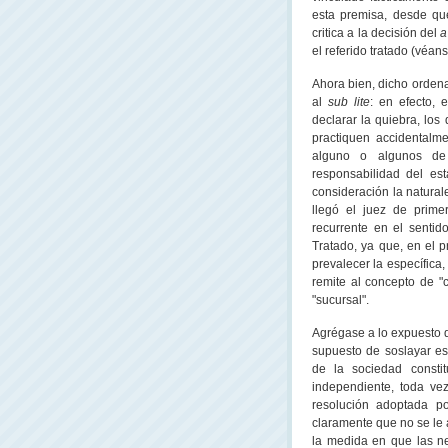
esta premisa, desde qu
critica a la decisión del
a
el referido tratado (véans
Ahora bien, dicho ordena
al
sub lite
: en efecto, 
declarar la quiebra, los
practiquen accidentalm
alguno o algunos de
responsabilidad del est
consideración la natural
llegó el juez de prime
recurrente en el sentid
Tratado, ya que, en el 
prevalecer la específica
remite al concepto de "
"sucursal".
Agrégase a lo expuesto 
supuesto de soslayar est
de la sociedad const
independiente, toda ve
resolución adoptada po
claramente que no se le 
la medida en que las nec