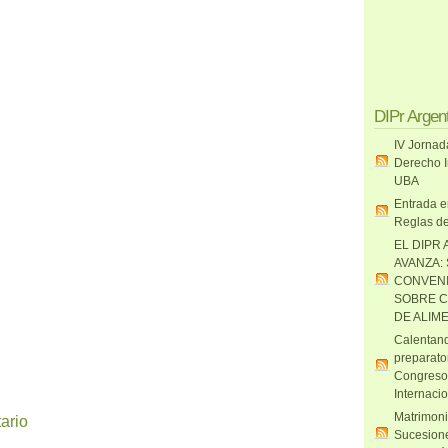
DIPr Argen
IV Jornad
Derecho I
UBA
Entrada e
Reglas de
EL DIPR 
AVANZA:
CONVENI
SOBRE C
DE ALIM
Calentand
preparato
Congreso
Internaci
Matrimoni
ario
Sucesione