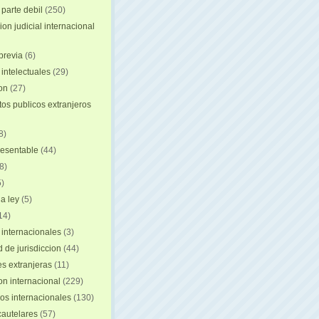
 parte debil
(250)
on judicial internacional
previa
(6)
intelectuales
(29)
ion
(27)
s publicos extranjeros
8)
resentable
(44)
8)
)
a ley
(5)
14)
 internacionales
(3)
 de jurisdiccion
(44)
es extranjeras
(11)
on internacional
(229)
os internacionales
(130)
autelares
(57)