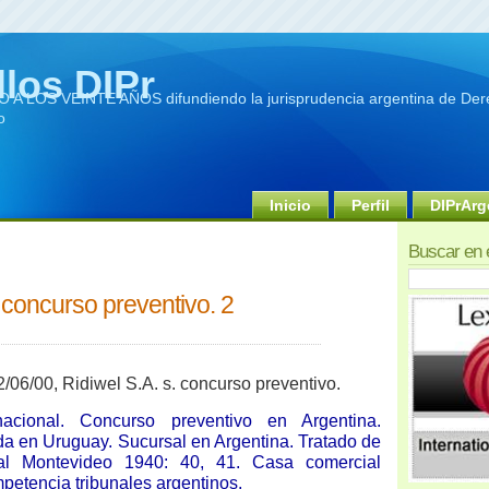
llos DIPr
A LOS VEINTE AÑOS difundiendo la jurisprudencia argentina de Dere
o
Inicio
Perfil
DIPrArg
Buscar en 
. concurso preventivo. 2
/06/00, Ridiwel S.A. s. concurso preventivo.
rnacional. Concurso preventivo en Argentina.
da en Uruguay. Sucursal en Argentina. Tratado de
al Montevideo 1940: 40, 41. Casa comercial
petencia tribunales argentinos.