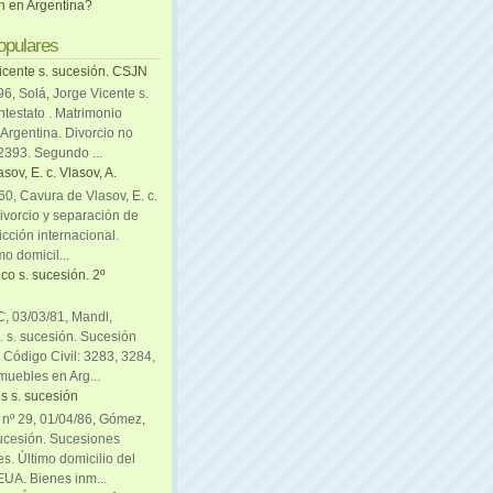
ón en Argentina?
opulares
icente s. sucesión. CSJN
6, Solá, Jorge Vicente s.
ntestato . Matrimonio
Argentina. Divorcio no
 2393. Segundo ...
sov, E. c. Vlasov, A.
0, Cavura de Vlasov, E. c.
divorcio y separación de
icción internacional.
mo domicil...
co s. sucesión. 2º
C, 03/03/81, Mandl,
. s. sucesión. Sucesión
. Código Civil: 3283, 3284,
muebles en Arg...
s s. sucesión
. nº 29, 01/04/86, Gómez,
sucesión. Sucesiones
es. Último domicilio del
EUA. Bienes inm...