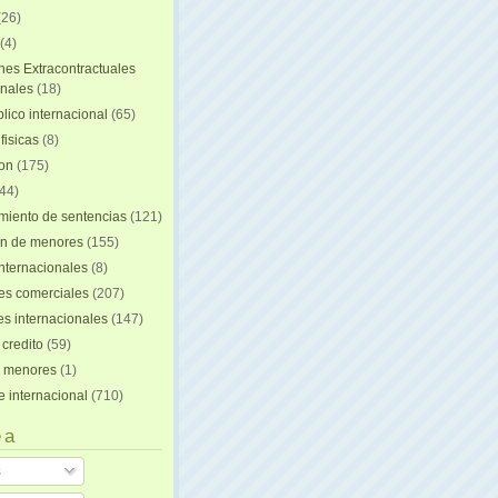
(26)
(4)
nes Extracontractuales
onales
(18)
lico internacional
(65)
fisicas
(8)
ion
(175)
44)
iento de sentencias
(121)
on de menores
(155)
nternacionales
(8)
es comerciales
(207)
s internacionales
(147)
 credito
(59)
e menores
(1)
e internacional
(710)
 a
s