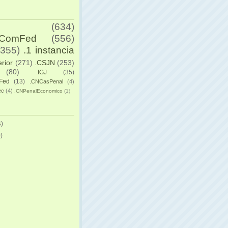
(634)
yComFed
(556)
(355)
.1 instancia
erior
(271)
.CSJN
(253)
(80)
.IGJ
(35)
Fed
(13)
.CNCasPenal
(4)
ec
(4)
.CNPenalEconomico
(1)
)
)