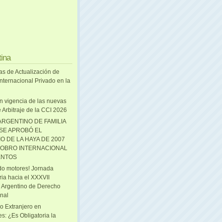
tina
as de Actualización de
nternacional Privado en la
n vigencia de las nuevas
 Arbitraje de la CCI 2026
ARGENTINO DE FAMILIA
 SE APROBÓ EL
O DE LA HAYA DE 2007
OBRO INTERNACIONAL
ENTOS
o motores! Jornada
ria hacia el XXXVII
 Argentino de Derecho
onal
o Extranjero en
s: ¿Es Obligatoria la