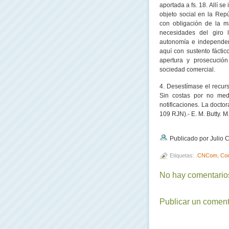
aportada a fs. 18. Allí s
objeto social en
la Repú
con obligación de la m
necesidades del giro 
autonomía e independe
aquí con sustento fáctic
apertura y prosecución
sociedad comercial.
4. Desestímase el recurs
Sin costas por no med
notificaciones. La doctor
109 RJN).- E. M. Butty. 
Publicado por Julio
Etiquetas:
.CNCom
,
Con
No hay comentarios
Publicar un coment