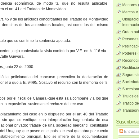
endencia económica, de modo tal que no resulta aplicable,
Menores
en el art. 41 del Tratado de Montevideo.
Mercosur
art. 45 y de los artículos concordantes del Tratado de Montevideo
Obligacio
os derechos de los acreedores locales, así como los del mismo
Internaci
Orden pub
Personas 
tulo que se confirme la sentencia apelada.
Pesificac
eden, dejo contestada la vista conferida por V.E. en fs. 116 vta.-
Poderes
(
Calle Guevara.
Reconocim
es, junio 22 de 2000.-
Restituci
Seguros i
ió la peticionaria del concurso preventivo la declaración de
Sociedad
or el a quo a fs. 94/95. Sostuvo el recurso con la memoria de fs.
Sucesione
Titulos de
dos por el fiscal de Cámara -que esta sala comparte y a los que
Trafico d
n la exposición- sustentan el rechazo del recurso.
Transport
mplazamiento del caso en lo dispuesto por el art. 40 del Tratado
sin que se verifique una interpretación fragmentaria de esa
Suscribirse
acional privado: trátase de una sociedad mercantil constituida
del Uruguay, que posee en el país sucursal que obra por cuenta
Entrada
stablecimiento principal. Ello se infiere de la documentación