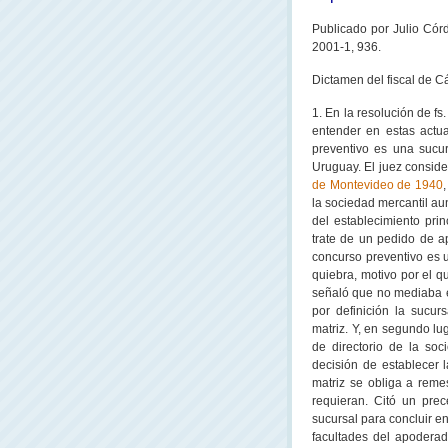
Publicado por Julio Cór
2001-1, 936.
Dictamen del fiscal de 
1. En la resolución de fs
entender en estas actu
preventivo es una sucu
Uruguay. El juez consider
de Montevideo de 1940
la sociedad mercantil a
del establecimiento prin
trate de un pedido de a
concurso preventivo es 
quiebra, motivo por el 
señaló que no mediaba e
por definición la sucu
matriz. Y, en segundo lu
de directorio de la so
decisión de establecer l
matriz se obliga a reme
requieran. Citó un prec
sucursal para concluir e
facultades del apoderad