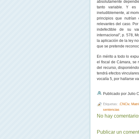
absolutamente dependie
tanto variable. Y es 
ineludiblemente, al mome
principios que nutrían
relevantes del caso. Por
indefectible de su var
internacional", p. 578, 
la aplicación de la ley n
que se pretende reconoc
En mérito a todo lo exp
el fiscal de Cámara, se 
del recurso, disponiéndo
tendrá efectos vinculare
vocalía 5, por hallarse v
Publicado por Julio
Etiquetas:
.CNCiv
,
Matri
sentencias
No hay comentarios
Publicar un coment