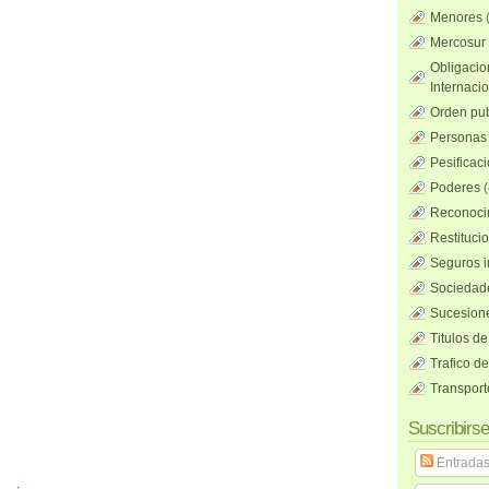
Menores
Mercosur
Obligacio
Internaci
Orden pub
Personas 
Pesificac
Poderes
(
Reconocim
Restituci
Seguros i
Sociedad
Sucesione
Titulos de
Trafico d
Transport
Suscribirse
Entrada