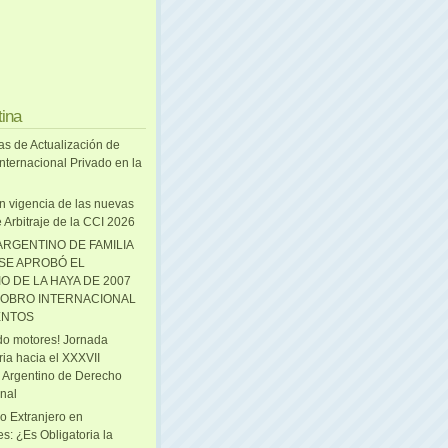
tina
as de Actualización de
nternacional Privado en la
n vigencia de las nuevas
 Arbitraje de la CCI 2026
ARGENTINO DE FAMILIA
 SE APROBÓ EL
O DE LA HAYA DE 2007
OBRO INTERNACIONAL
ENTOS
o motores! Jornada
ria hacia el XXXVII
 Argentino de Derecho
onal
o Extranjero en
s: ¿Es Obligatoria la