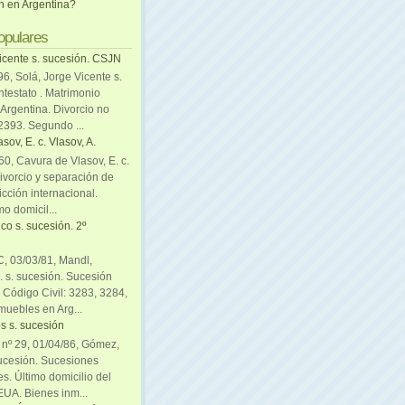
ón en Argentina?
opulares
icente s. sucesión. CSJN
6, Solá, Jorge Vicente s.
ntestato . Matrimonio
Argentina. Divorcio no
 2393. Segundo ...
sov, E. c. Vlasov, A.
0, Cavura de Vlasov, E. c.
divorcio y separación de
icción internacional.
mo domicil...
co s. sucesión. 2º
C, 03/03/81, Mandl,
. s. sucesión. Sucesión
. Código Civil: 3283, 3284,
muebles en Arg...
s s. sucesión
. nº 29, 01/04/86, Gómez,
sucesión. Sucesiones
es. Último domicilio del
EUA. Bienes inm...