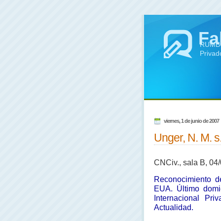
Fa
RUMBO 
Privad
viernes, 1 de junio de 2007
Unger, N. M. s.
CNCiv., sala B, 04/
Reconocimiento de
EUA. Último domic
Internacional Priv
Actualidad.