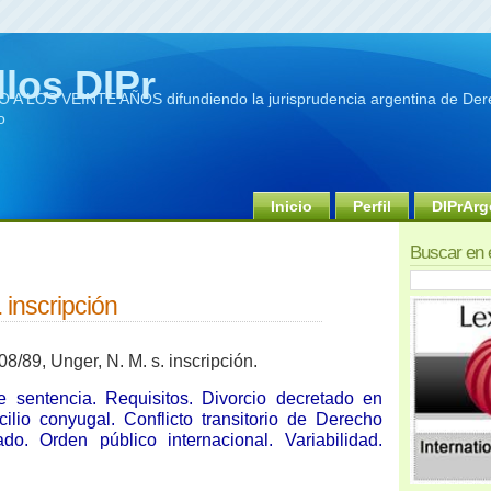
llos DIPr
A LOS VEINTE AÑOS difundiendo la jurisprudencia argentina de Dere
o
Inicio
Perfil
DIPrArg
Buscar en 
 inscripción
08/89, Unger, N. M. s. inscripción.
 sentencia. Requisitos. Divorcio decretado en
ilio conyugal. Conflicto transitorio de Derecho
ado. Orden público internacional. Variabilidad.