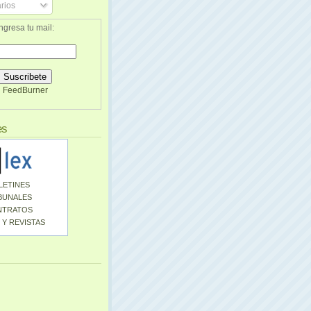
rios
ngresa tu mail:
FeedBurner
es
LETINES
BUNALES
NTRATOS
 Y REVISTAS