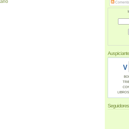
ario
Comenta
I
Auspiciant
BO
TRI
CO
LIBROS
Seguidores