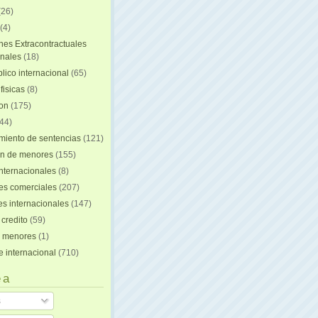
(26)
(4)
nes Extracontractuales
onales
(18)
lico internacional
(65)
fisicas
(8)
ion
(175)
44)
iento de sentencias
(121)
on de menores
(155)
nternacionales
(8)
es comerciales
(207)
s internacionales
(147)
 credito
(59)
e menores
(1)
e internacional
(710)
 a
s