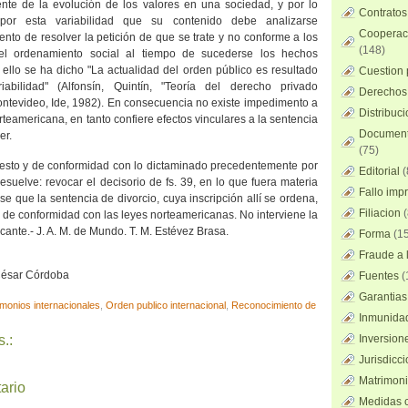
nte de la evolución de los valores en una sociedad, y por lo
Contratos
por esta variabilidad que su contenido debe analizarse
Cooperaci
nto de resolver la petición de que se trate y no conforme a los
(148)
 el ordenamiento social al tiempo de sucederse los hechos
 ello se ha dicho "La actualidad del orden público es resultado
Cuestion 
iabilidad" (Alfonsín, Quintín, "Teoría del derecho privado
Derechos 
Montevideo, Ide, 1982). En consecuencia no existe impedimento a
Distribuc
orteamericana, en tanto confiere efectos vinculares a la sentencia
Documento
er.
(75)
uesto y de conformidad con lo dictaminado precedentemente por
Editorial
(
resuelve: revocar el decisorio de fs. 39, en lo que fuera materia
Fallo imp
se que la sentencia de divorcio, cuya inscripción allí se ordena,
Filiacion
(
s de conformidad con las leyes norteamericanas. No interviene la
acante.- J. A. M. de Mundo. T. M. Estévez Brasa.
Forma
(15
Fraude a l
 César Córdoba
Fuentes
(
Garantias
monios internacionales
,
Orden publico internacional
,
Reconocimiento de
Inmunidad
.:
Inversion
Jurisdicci
Matrimoni
ario
Medidas c