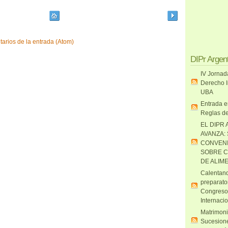
arios de la entrada (Atom)
DIPr Argen
IV Jornad
Derecho I
UBA
Entrada e
Reglas de
EL DIPR 
AVANZA:
CONVENI
SOBRE C
DE ALIM
Calentand
preparato
Congreso
Internaci
Matrimoni
Sucesione