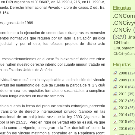
en DIPr Argentina el 01/06/07, en JA 1990-I, 215, en LL 1990-A,
Etiquetas
uela, Derecho Internacional Privado - Libro de casos, 2 ed., Bs.
3-164.
.CNCom
.CNCiv
es, agosto 4 de 1989.-
.CNCiv
cerniente a la ejecución de sentencias extranjeras es menester
(329)
.Int
entos normativos que regulen por un lado la situación jurídica
.CNTrab
judicial, y por el otro, los efectos propios de dicho acto
.CNContAdm
.CNCrimyCorr
e estos ordenamientos en el caso "sub examine" debe recurrirse
Etiquetas
que nutren nuestro derecho interno por cuanto ningún tratado en
on los Estados Unidos de América.
2008
(124
ividualizarse cuál era la ley aplicable a la disolución del vínculo
2009
(110
virtud del matrimonio del que da cuenta la partida de fs. 2 y cuál
2010
(84)
determinará los requisitos formales o sustanciales a cumplirse
2011
(39)
ánea tenga efectos en nuestro territorio.
2012
(36)
abida cuenta la fecha del pronunciamiento extranjero, parecería
2013
(26)
 transitorio de derecho internacional privado (cambio en las
2014
(47)
rnacional de un país) toda vez que la ley 2393 (vigente a la
2015
(60)
por la ley 23.515. Pero en rigor de verdad ello no es así, ya que
gada como la vigente, consagran a la "lex domiciliae" como la
2016
(63)
olución del vínculo matrimonial contraído en la República (conf.