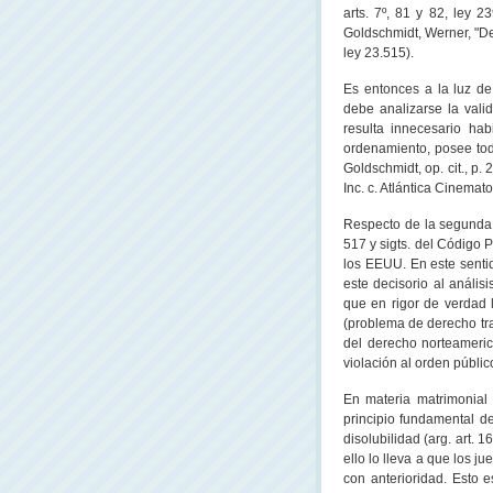
arts. 7º, 81 y 82, ley 
Goldschmidt, Werner, "Der
ley 23.515).
Es entonces a la luz de
debe analizarse la valid
resulta innecesario ha
ordenamiento, posee tod
Goldschmidt, op. cit., p
Inc. c. Atlántica Cinemat
Respecto de la segunda c
517 y sigts. del Código 
los EEUU. En este senti
este decisorio al anális
que en rigor de verdad l
(problema de derecho tra
del derecho norteamerica
violación al orden públic
En materia matrimonial
principio fundamental de
disolubilidad (arg. art. 
ello lo lleva a que los j
con anterioridad. Esto e