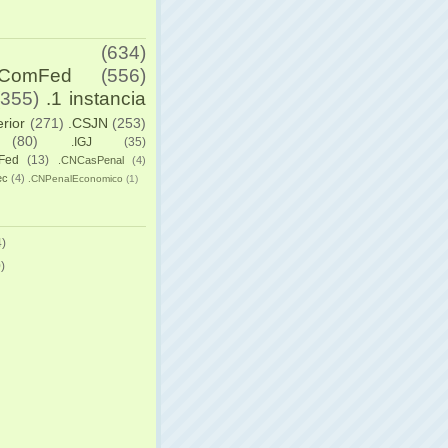
(634)
yComFed
(556)
(355)
.1 instancia
erior
(271)
.CSJN
(253)
(80)
.IGJ
(35)
Fed
(13)
.CNCasPenal
(4)
ec
(4)
.CNPenalEconomico
(1)
)
)