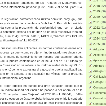
2017
(53)
2393 o aplicación analógica de los Tratados de Montevideo ver
2018
(82)
echo internacional privado", p. 320, núm. 269, 5ª ed.; y art. 164,
2019
(66)
2020
(72)
 la legislación norteamericana (último domicilio conyugal) que
2021
(90)
ez y alcances de la sentencia "sub litem". Pero dicho análisis
bida cuenta la presunción de conformidad que, con el citado
2022
(91)
a sentencia dictada por un juez de un país respectivo (analog.
2023
(71)
. 262, núm. 234; CNCom., sala B, 14/12/56, "Warner Bros.
Pictures
2024
(126
ográfica
Argentina
", LL 86-627).
2025
(183
uestión resultan aplicables las normas contenidas en los arts.
Adopcion 
Procesal, ya que –como se dijera- ningún tratado nos vincula con
Alimentos
do, el marco de conocimiento del recurso "sub examine" orienta
Aplicacio
is del supuesto contemplado en el inc. 4º del art. 517 citado, ya
a "quaestio" no se refiere a la irretroactividad de la ley 23.515
Arbitraje 
nsitorio) como lo expresara el a quo, sino que la inaplicabilidad
Arraigo
(1
no en lo atinente a la disolución del vínculo, por la presunta
Calificac
o internacional argentino.
Codigo Ci
 el orden público ha sufrido una gran variación desde que el
Comprave
 la indisolubilidad del vínculo ha pasado a ser ahora, el de la
Concursos
161, 2ª par. y doc. caso "Sejean" del 27/11/86 -LL 1986-E, p. 648-)
Contratos
ueces se ocupen de éste, no obstante haber sostenido lo contrario
s consecuencia de la naturaleza de este instituto excepcional,
Contratos