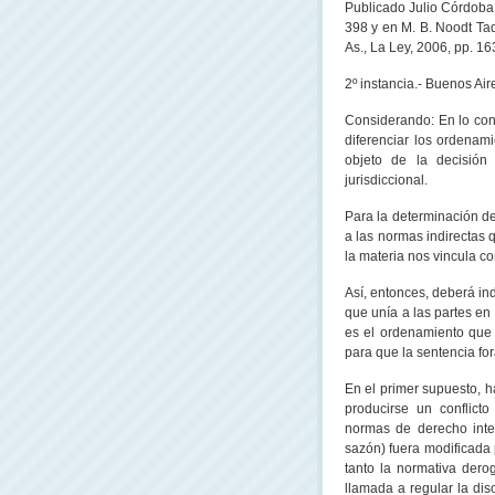
Publicado Julio Córdoba 
398 y en M. B. Noodt Taq
As., La Ley, 2006, pp. 16
2º instancia.- Buenos Air
Considerando: En lo con
diferenciar los ordenami
objeto de la decisión 
jurisdiccional.
Para la determinación d
a las normas indirectas 
la materia nos vincula c
Así, entonces, deberá ind
que unía a las partes en 
es el ordenamiento que 
para que la sentencia for
En el primer supuesto, h
producirse un conflicto
normas de derecho inte
sazón) fuera modificada 
tanto la normativa dero
llamada a regular la dis