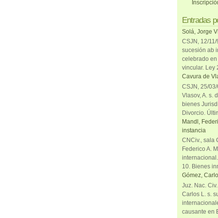
Inscripci
Entradas p
Solá, Jorge V
CSJN, 12/11/9
sucesión ab i
celebrado en 
vincular. Ley
Cavura de Vla
CSJN, 25/03/6
Vlasov, A. s. 
bienes Jurisd
Divorcio. Últi
Mandl, Federi
instancia
CNCiv., sala 
Federico A. M
internacional
10. Bienes in
Gómez, Carlo
Juz. Nac. Civ
Carlos L. s. 
internacional
causante en 