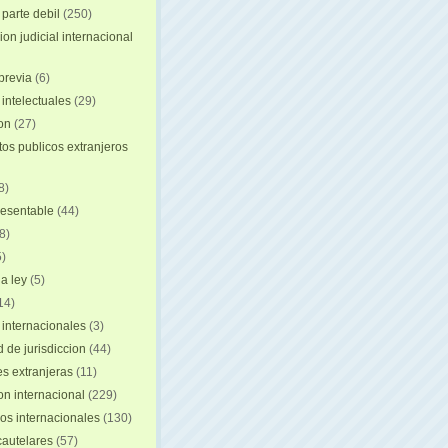
 parte debil
(250)
on judicial internacional
previa
(6)
intelectuales
(29)
ion
(27)
s publicos extranjeros
8)
resentable
(44)
8)
)
a ley
(5)
14)
 internacionales
(3)
 de jurisdiccion
(44)
es extranjeras
(11)
on internacional
(229)
os internacionales
(130)
autelares
(57)