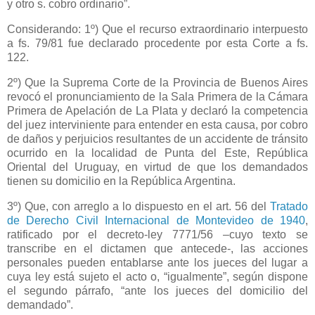
y otro s. cobro ordinario”.
Considerando: 1º) Que el recurso extraordinario interpuesto
a fs. 79/81 fue declarado procedente por esta Corte a fs.
122.
2º) Que
la Suprema Corte
de
la Provincia
de Buenos Aires
revocó el pronunciamiento de
la Sala Primera
de
la Cámara
Primera
de Apelación de
La Plata
y declaró la competencia
del juez interviniente para entender en esta causa, por cobro
de daños y perjuicios resultantes de un accidente de tránsito
ocurrido en la localidad de Punta del Este, República
Oriental del Uruguay, en virtud de que los demandados
tienen su domicilio en
la República Argentina.
3º) Que, con arreglo a lo dispuesto en el art. 56 del
Tratado
de Derecho Civil Internacional de Montevideo de 1940
,
ratificado por el decreto-ley 7771/56 –cuyo texto se
transcribe en el dictamen que antecede-, las acciones
personales pueden entablarse ante los jueces del lugar a
cuya ley está sujeto el acto o, “igualmente”, según dispone
el segundo párrafo, “ante los jueces del domicilio del
demandado”.