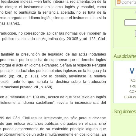
legislación inglesa —en tanto integra la reglamentación de la
Comenta
de otorgar el instrumento en idioma inglés y español, como
I
o bien lo puntualiza la sentencia apelada, no se trata de la
nto otorgado en idioma inglés, sino que el instrumento ha sido
as a la vez.
traducción, no corresponde aplicar las normas que imponen la
r público matriculado en Argentina (ley 20.305 y art. 123, Cód.
también la presunción de legalidad de las actas notariales
Auspiciant
sprudencia, por lo que ha de suponerse que el derecho inglés
 otorgar el acto en idioma extranjero. Señala al respecto Perugini
principio, redactados por los notarios ingleses en la lengua y la
ario (op. cit., p. 131). Por lo demás, adviértase la relativa
BO
estión ante lo que señala la doctrina sobre la traducción
TRI
ernacional privado, cit., p. 458).
CO
en el memorial a f. 109 vta., acerca de que “ese texto en inglés
LIBROS
 fielmente al idioma castellano”, revela la inconsistencia del
Seguidores
999 del Cód. Civil resulta irrelevante, no sólo porque deviene
sde que enfoca escrituras públicas otorgadas en el país, sino
 puede desprenderse de su contenido principio alguno que
del otorgamiento de un acto simultáneamente en dos idiomas. En