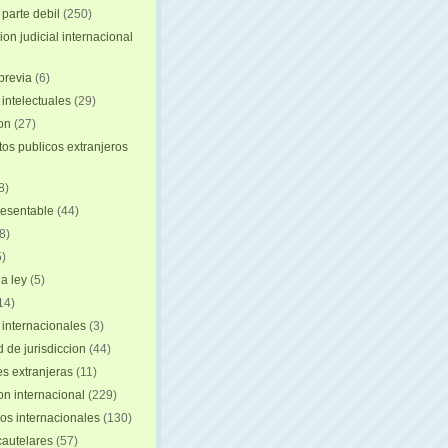
 parte debil
(250)
on judicial internacional
previa
(6)
intelectuales
(29)
ion
(27)
s publicos extranjeros
8)
resentable
(44)
8)
)
a ley
(5)
14)
 internacionales
(3)
 de jurisdiccion
(44)
es extranjeras
(11)
on internacional
(229)
os internacionales
(130)
autelares
(57)