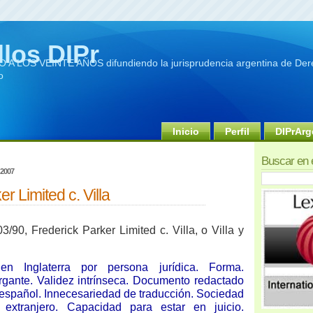
llos DIPr
A LOS VEINTE AÑOS difundiendo la jurisprudencia argentina de Dere
o
Inicio
Perfil
DIPrArg
Buscar en 
 2007
r Limited c. Villa
3/90, Frederick Parker Limited c. Villa, o Villa y
en Inglaterra por persona jurídica. Forma.
rgante. Validez intrínseca. Documento redactado
 español. Innecesariedad de traducción. Sociedad
 extranjero. Capacidad para estar en juicio.