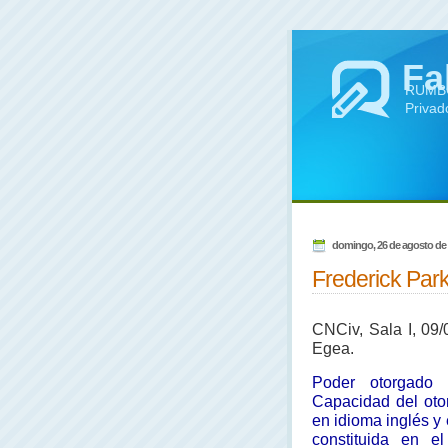
Fa
RUMBO 
Privad
domingo, 26 de agosto de
Frederick Parke
CNCiv, Sala I, 09/0
Egea.
Poder otorgado 
Capacidad del oto
en idioma inglés y
constituida en el