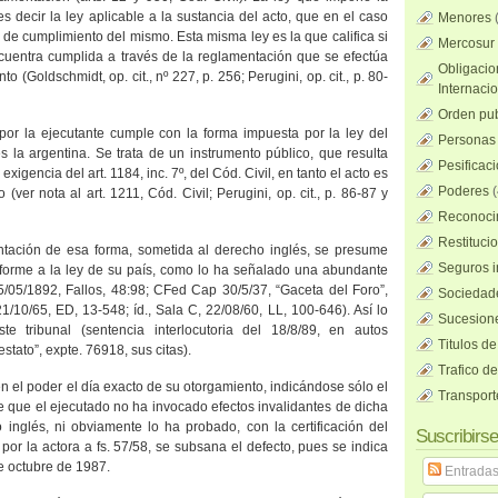
 es decir la ley aplicable a la sustancia del acto, que en el caso
Menores
r de cumplimiento del mismo. Esta misma ley es la que califica si
Mercosur
cuentra cumplida a través de la reglamentación que se efectúa
Obligacio
o (Goldschmidt, op. cit., nº 227, p. 256; Perugini, op. cit., p. 80-
Internaci
Orden pub
por la ejecutante cumple con la forma impuesta por la ley del
Personas 
es la argentina. Se trata de un instrumento público, que resulta
Pesificac
 exigencia del art. 1184, inc. 7º, del Cód. Civil, en tanto el acto es
Poderes
(
 (ver nota al art. 1211, Cód. Civil; Perugini, op. cit., p. 86-87 y
Reconocim
Restituci
ntación de esa forma, sometida al derecho inglés, se presume
Seguros i
nforme a la ley de su país, como lo ha señalado una abundante
5/05/1892, Fallos, 48:98; CFed Cap 30/5/37, “Gaceta del Foro”,
Sociedad
10/65, ED, 13-548; íd., Sala C, 22/08/60, LL, 100-646). Así lo
Sucesione
te tribunal (sentencia interlocutoria del 18/8/89, en autos
Titulos de
stato”, expte. 76918, sus citas).
Trafico d
en el poder el día exacto de su otorgamiento, indicándose sólo el
Transport
e que el ejecutado no ha invocado efectos invalidantes de dicha
 inglés, ni obviamente lo ha probado, con la certificación del
Suscribirse
or la actora a fs. 57/58, se subsana el defecto, pues se indica
e octubre de 1987.
Entrada