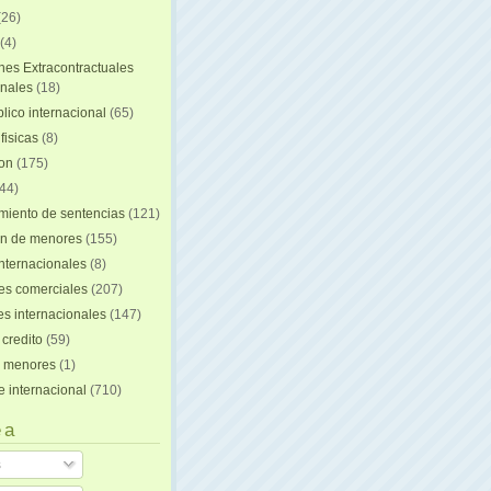
(26)
(4)
nes Extracontractuales
onales
(18)
lico internacional
(65)
fisicas
(8)
ion
(175)
44)
iento de sentencias
(121)
on de menores
(155)
nternacionales
(8)
es comerciales
(207)
s internacionales
(147)
 credito
(59)
e menores
(1)
e internacional
(710)
 a
s