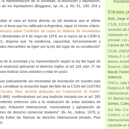
 la representación de la sociedad, la disolución y liquidación,
Inscripci
de los liquidadores (Boggiano, op. cit., p. 60, 61, 199, 204 y
Entradas p
Solá, Jorge V
able el caso en forma directa, es útil destacar que el último
CSJN, 12/11/9
re el tema que ha ratificado
la Argentina
, sigue el mismo criterio.
sucesión ab i
ericana sobre Conflictos de Leyes en Materia de Sociedades
celebrado en 
 en Montevideo el 8 de mayo de 1979, en el marco de
la CIDIP-II
,
vincular. Ley
1, dispone que “la existencia, capacidad, funcionamiento y
Cavura de Vla
des mercantiles se rigen por la ley del lugar de su constitución”
CSJN, 25/03/6
Vlasov, A. s. 
cia de la sociedad y su representación según la ley del lugar de
bienes Jurisd
e analizará aplicando el derecho inglés, el art. 118, párr. 2º, de
Divorcio. Últi
 para realizar actos aislados y estar en juicio.
Mandl, Federi
instancia
uar judicialmente sin necesidad de inscripción en nuestro país
CNCiv., sala 
 constituye la recepción legal del fallo de
la CSJN
del 31/07/63
Federico A. M
Cóccaro, Abel, tercería deducida por Corporación El Hatillo”
internacional
11-666), confirmándose así una tradición iniciada con el art. 285
10. Bienes in
referido entonces sólo a la realización de actos aislados de
Gómez, Carlo
gio, Actuación internacional, nacionalidad y agrupación de
Juz. Nac. Civ
nes de derecho comercial moderno”, Bs. As., Astrea, 1979, p.
Carlos L. s. 
rta Kaller de, Manual de derecho internacional privado, Plus
internacional
0).
causante en 