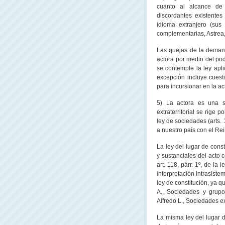
cuanto al alcance de 
discordantes existentes
idioma extranjero (sus 
complementarias, Astrea, 
Las quejas de la demand
actora por medio del po
se contemple la ley apl
excepción incluye cuest
para incursionar en la act
5) La actora es una so
extraterritorial se rige
ley de sociedades (arts.
a nuestro país con el Re
La ley del lugar de const
y sustanciales del acto c
art. 118, párr. 1º, de la
interpretación intrasist
ley de constitución, ya 
A., Sociedades y grupo
Alfredo L., Sociedades ex
La misma ley del lugar 