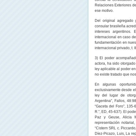
Relaciones Exteriores de
ese motivo.
Del original agregado 
consular brasileña acre
intereses argentinos.
internacional en caso de
fundamentación en nuest
internacional privado, t. I
3) El poder acompañado
actora, ha sido otorgado
ley aplicable al poder e
no existe tratado que no
En algunas oportunid
exclusivamente desde el 
ley del lugar de otor
Argentina”, Fallos, 48:9
“Gaceta del Foro”, 135-6
R.”, ED, 45-637). El poder
Paz y Geuse, Alicia M
representación notaria
“Cistern SRL c. Piccardo
Díez-Picazo, Luis, La re