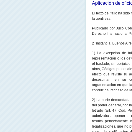
Aplicación de ofici
El texto del fallo ha sido
la gentileza.
Publicado
por Julio Có
Derecho Internacional Pri
2º instancia. Buenos Air
1) La excepción de fal
representación o los de
el traslado, sin perjuici
otros, Códigos procesales
efecto que reviste su a
desestiman, en su co
argumentación en que la
conducir al rechazo de l
2) La parte demandada se
del poder general, por h
letrado (art. 47, Cód. P
autorizaba a oponer la e
resulta perfectamente 
legalizaciones, que no p
consta la certificación 