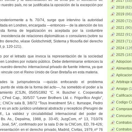
2017
(53)
 nuestro país, no se justificaba la oposición de la excepción por
2018
(82)
2019
(66)
posteriormente a fs. 70/74, surge que intervino la autoridad
2020
(72)
ditada en Londres, encargada —entonces— de la atención de los
2021
(90)
 Esta forma de legalización es aceptada por la costumbre
2022
(91)
 inexistencia de relaciones diplomáticas o consulares (sobre su
ro derecho, véase Goldschmidt, Sistema y filosofía del derecho
2023
(71)
II, p. 120-121).
2024
(126
2025
(183
 por el letrado que invoca la representación de la sociedad
 en Londres por notario público. Debe determinarse entonces la
Adopcion 
n nuestro derecho internacional privado de fuente interna, ya que
Alimentos
s vincule con el Reino Unido de Gran Bretaña en esta materia.
Aplicacio
ades la jurisprudencia —quizás enfocando el problema
Arbitraje 
punto de vista de la forma del acto—, ha sometido el poder a la
Arraigo
(1
gamiento (CSJN, 05/05/1892 “C. H. Buscher c. Cooperativa
Calificac
8; CFed Cap., 30/5/37 “Lever Brothers Ltd. c. Frigorífico Anglo”,
Codigo Ci
; CNCiv sala B, 3/8/72 “Tous Investment SA c. Iturraspe, Pedro
 es un acto jurídico unilateral abstracto y recepticio (Perugini de
Comprave
., La validez y circulabilidad internacional del poder de
Concursos
l, Bs. As., Depalma, 1988, p. 33-45; JuzgCom, nº 13, 7/10/76
Contratos
, José, SA”, confirmado por
la sala D
de
la CNCom
, ED, 78-426;
Contratos
presentación en el derecho privado, Madrid, Civitas, 1979, nº 76