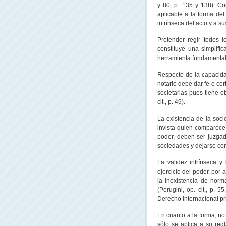
y 80, p. 135 y 138). Co
aplicable a la forma del
intrínseca del acto y a su
Pretender regir todos 
constituye una simplifi
herramienta fundamental 
Respecto de la capacida
notario debe dar fe o cer
societarias pues tiene o
cit., p. 49).
La existencia de la soc
invista quien comparece
poder, deben ser juzgado
sociedades y dejarse const
La validez intrínseca y
ejercicio del poder, por 
la inexistencia de norm
(Perugini, op. cit., p. 
Derecho internacional pri
En cuanto a la forma, no
sólo se aplica a su reg