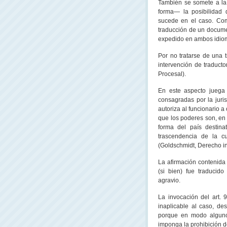
También se somete a la 
forma— la posibilidad 
sucede en el caso. Com
traducción de un docume
expedido en ambos idiom
Por no tratarse de una 
intervención de traducto
Procesal).
En este aspecto juega 
consagradas por la juri
autoriza al funcionario a
que los poderes son, en 
forma del país destinat
trascendencia de la cu
(Goldschmidt, Derecho int
La afirmación contenida 
(si bien) fue traducido
agravio.
La invocación del art. 
inaplicable al caso, de
porque en modo alguno
imponga la prohibición 