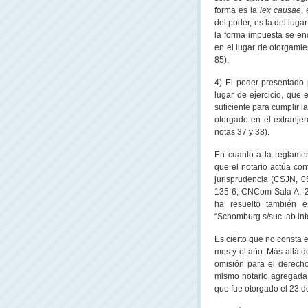
forma es la
lex causae
,
del poder, es la del luga
la forma impuesta se en
en el lugar de otorgamient
85).
4) El poder presentado 
lugar de ejercicio, que 
suficiente para cumplir la
otorgado en el extranjero
notas 37 y 38).
En cuanto a la reglame
que el notario actúa co
jurisprudencia (CSJN, 0
135-6; CNCom Sala A, 21/
ha resuelto también es
“Schomburg s/suc. ab inte
Es cierto que no consta 
mes y el año. Más allá d
omisión para el derecho
mismo notario agregada p
que fue otorgado el 23 d