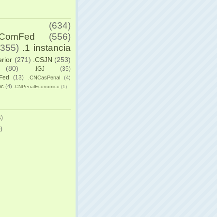
(634)
yComFed
(556)
(355)
.1 instancia
erior
(271)
.CSJN
(253)
(80)
.IGJ
(35)
Fed
(13)
.CNCasPenal
(4)
ec
(4)
.CNPenalEconomico
(1)
)
)