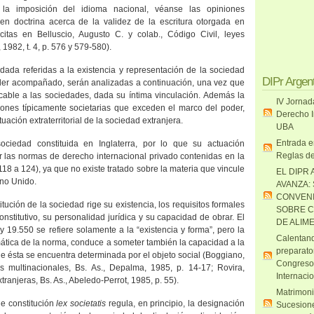
la imposición del idioma nacional, véanse las opiniones
 en doctrina acerca de la validez de la escritura otorgada en
citas en Belluscio, Augusto C. y colab., Código Civil, leyes
1982, t. 4, p. 576 y 579-580).
ada referidas a la existencia y representación de la sociedad
DIPr Argen
der acompañado, serán analizadas a continuación, una vez que
icable a las sociedades, dada su íntima vinculación. Además la
IV Jornad
iones típicamente societarias que exceden el marco del poder,
Derecho I
uación extraterritorial de la sociedad extranjera.
UBA
Entrada e
ciedad constituida en Inglaterra, por lo que su actuación
Reglas de
 por las normas de derecho internacional privado contenidas en la
118 a
124), ya que no existe tratado sobre la materia que vincule
EL DIPR 
ino Unido.
AVANZA:
CONVENI
itución de la sociedad rige su existencia, los requisitos formales
SOBRE C
onstitutivo, su personalidad jurídica y su capacidad de obrar. El
DE ALIM
 ley 19.550 se refiere solamente a la “existencia y forma”, pero la
Calentand
emática de la norma, conduce a someter también la capacidad a la
preparato
que ésta se encuentra determinada por el objeto social (Boggiano,
Congreso
s multinacionales, Bs. As., Depalma, 1985, p. 14-17; Rovira,
Internaci
tranjeras, Bs. As., Abeledo-Perrot, 1985, p. 55).
Matrimoni
de constitución
lex societatis
regula, en principio, la designación
Sucesione