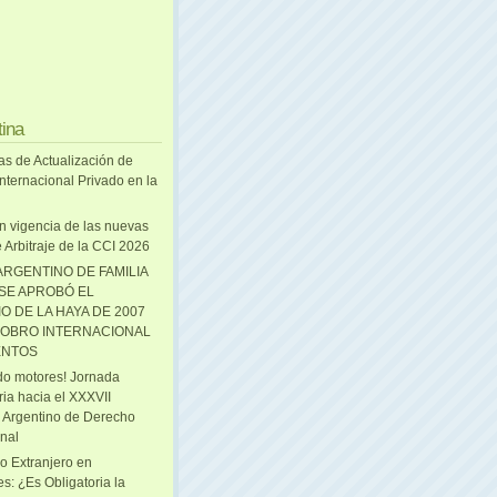
tina
as de Actualización de
nternacional Privado en la
n vigencia de las nuevas
 Arbitraje de la CCI 2026
ARGENTINO DE FAMILIA
 SE APROBÓ EL
O DE LA HAYA DE 2007
OBRO INTERNACIONAL
ENTOS
o motores! Jornada
ria hacia el XXXVII
 Argentino de Derecho
onal
o Extranjero en
s: ¿Es Obligatoria la