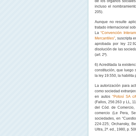
de los órganos sociales,
incluso el nombramiento 
205).
Aunque no resulte aplic
tratado internacional sob
La
“Convención Interam
Mercantiles”
, suscripta
aprobada por ley 22.92
disolución de las socieda
(art. 2º).
6) Acreditada la existen
constitución, que luego s
la ley 19.550, la habilita
La autorización para act
como sociedad extranjera,
en autos
“Potosí SA c/
(Fallos, 256:263 y LL, 1
del Cód. de Comercio, 
comercio (Le Pera, Ser
sociedades, en “Cuestio
224-225; Orchansky, Be
Ultra, 2ª. ed., 1980, p. 50