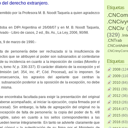
o del derecho extranjero.
Etiquetas
 remitido por
la Profesora M.
B. Noodt Taquela a quien agradezco
.CNCom
.CNCiv
.CNCiv
rdoba en DIPr Argentina el 26/08/07 y
en M. B. Noodt Taquela,
vado - Libro de casos, 2 ed., Bs. As.,
La Ley
, 2006, 90/98.
(329)
.Int
.CNTrab
es, 9 de marzo de 1990.-
.CNContAdm
.CNCrimyCorr
ta de personería debe ser rechazada si la insuficiencia de
fectos que se atribuyen al poder son subsanados al contestarse
Etiquetas
o de su incidencia en cuanto a la imposición de costas (Morello y
, tomo IV, p. 336-337). El carácter dilatorio de la excepción y el
2008
(124
dmisión (art. 354, inc. 4º, Cód. Procesal), así lo imponen. Se
2009
(110
nsecuencia, los agravios del apelante que centran la
 subsanación posterior a la oposición de la excepción, no debe
2010
(84)
a misma.
2011
(39)
2012
(36)
 encontraba facultada para exigir la presentación del original
aberse acompañado, al iniciar la ejecución, copia firmada por el
2013
(26)
rocesal). Sin embargo, la falta de agregación del original no la
2014
(47)
xcepción de falta de personería: la copia del poder de fs. 4/8
2015
(60)
legible, salvo en cuanto a los sellos correspondientes a las
2016
(63)
ueden leerse íntegramente. En tanto se advierte claramente que
del cónsul y la autenticación de su firma por el Ministerio de