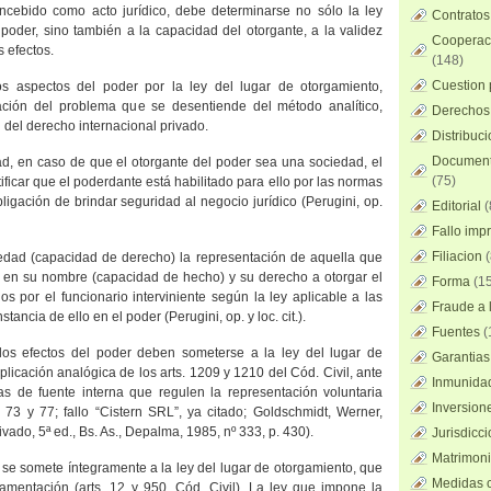
ncebido como acto jurídico, debe determinarse no sólo la ley
Contratos
 poder, sino también a la capacidad del otorgante, a la validez
Cooperaci
s efectos.
(148)
Cuestion 
los aspectos del poder por la ley del lugar de otorgamiento,
cación del problema que se desentiende del método analítico,
Derechos 
del derecho internacional privado.
Distribuc
Documento
d, en caso de que el otorgante del poder sea una sociedad, el
(75)
tificar que el poderdante está habilitado para ello por las normas
bligación de brindar seguridad al negocio jurídico (Perugini, op.
Editorial
(
Fallo imp
Filiacion
(
iedad (capacidad de derecho) la representación de aquella que
 en su nombre (capacidad de hecho) y su derecho a otorgar el
Forma
(15
s por el funcionario interviniente según la ley aplicable a las
Fraude a l
ancia de ello en el poder (Perugini, op. y loc. cit.).
Fuentes
(
 los efectos del poder deben someterse a la ley del lugar de
Garantias
aplicación analógica de los arts. 1209 y 1210 del Cód. Civil, ante
Inmunidad
as de fuente interna que regulen la representación voluntaria
Inversion
55, 73 y 77; fallo “Cistern SRL”, ya citado; Goldschmidt, Werner,
vado, 5ª ed., Bs. As., Depalma, 1985, nº 333, p. 430).
Jurisdicci
Matrimoni
 se somete íntegramente a la ley del lugar de otorgamiento, que
Medidas c
lamentación (arts. 12 y 950, Cód. Civil). La ley que impone la