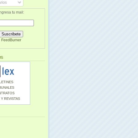
rios
ngresa tu mail:
FeedBurner
es
LETINES
BUNALES
NTRATOS
 Y REVISTAS