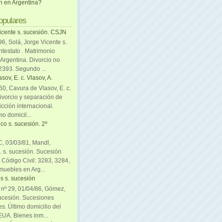
ón en Argentina?
opulares
icente s. sucesión. CSJN
6, Solá, Jorge Vicente s.
ntestato . Matrimonio
Argentina. Divorcio no
 2393. Segundo ...
sov, E. c. Vlasov, A.
0, Cavura de Vlasov, E. c.
divorcio y separación de
icción internacional.
mo domicil...
co s. sucesión. 2º
C, 03/03/81, Mandl,
. s. sucesión. Sucesión
. Código Civil: 3283, 3284,
muebles en Arg...
s s. sucesión
. nº 29, 01/04/86, Gómez,
sucesión. Sucesiones
es. Último domicilio del
EUA. Bienes inm...