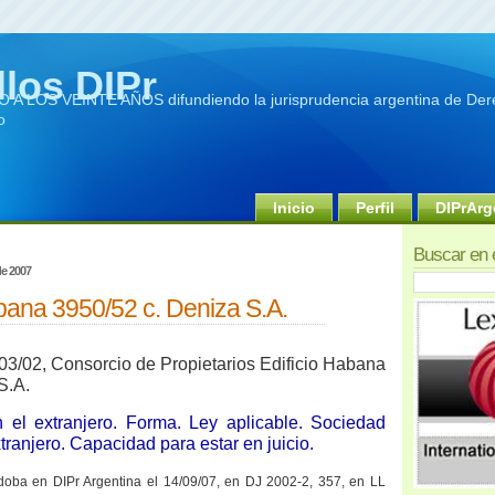
llos DIPr
A LOS VEINTE AÑOS difundiendo la jurisprudencia argentina de Dere
o
Inicio
Perfil
DIPrArg
Buscar en 
de 2007
ana 3950/52 c. Deniza S.A.
/03/02, Consorcio de Propietarios Edificio Habana
S.A.
 el extranjero. Forma. Ley aplicable. Sociedad
xtranjero. Capacidad para estar en juicio.
doba en DIPr Argentina el 14/09/07,
en DJ 2002-2, 357, en LL