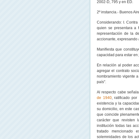
2002-D, 795 y en ED.
2º instancia.- Buenos Air
Considerando: I. Contra 
quien se presentara a 
representación de la d
accionante, expresando ag
Manifiesta que constitu
capacidad para estar en j
En relación al poder a
agregar el contrato soc
nombramiento vigente a 
país".
Al respecto cabe señala
de 1940
, ratificado po
existencia y la capacida
su domicilio, en este c
que coincide plenamente 
carácter que revisten 
institución todas las ac
tratado mencionado e
solemnidades de los act