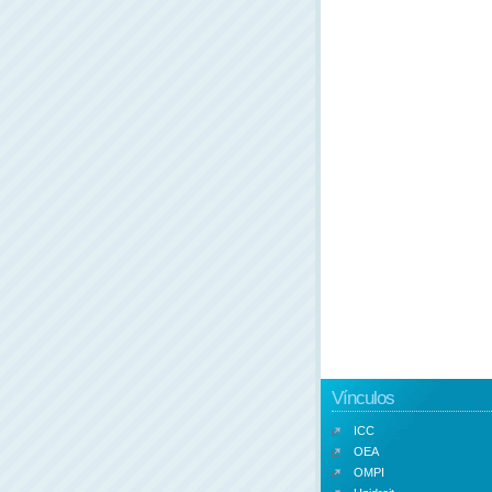
Vínculos
ICC
OEA
OMPI