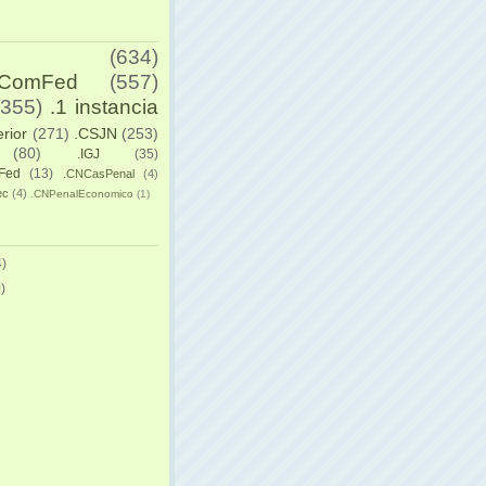
(634)
yComFed
(557)
(355)
.1 instancia
erior
(271)
.CSJN
(253)
(80)
.IGJ
(35)
Fed
(13)
.CNCasPenal
(4)
ec
(4)
.CNPenalEconomico
(1)
)
)