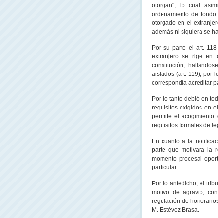
otorgan", lo cual asi
ordenamiento de fondo 
otorgado en el extranjer
además ni siquiera se ha
Por su parte el art. 11
extranjero se rige en 
constitución, hallándos
aislados (art. 119), por
correspondía acreditar pa
Por lo tanto debió en t
requisitos exigidos en e
permite el acogimiento 
requisitos formales de le
En cuanto a la notifica
parte que motivara la r
momento procesal oport
particular.
Por lo antedicho, el trib
motivo de agravio, con
regulación de honorarios
M. Estévez Brasa.