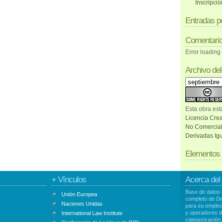
Inscripci
Entradas p
Comentari
Error loading
Archivo del
Esta
obra
est
Licencia Cre
No Comercial
Derivadas Igu
Elementos 
+ Vínculos
Acerca del
Base de datos d
Unión Europea
completo de De
Naciones Unidas
para su empleo
y operadores d
International Law Institute
categorización 