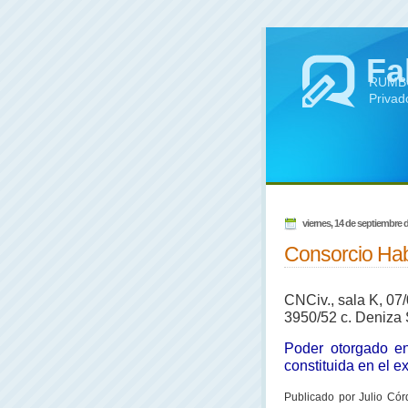
Fa
RUMBO 
Privad
viernes, 14 de septiembre 
Consorcio Hab
CNCiv., sala K, 07
3950/52 c. Deniza 
Poder otorgado en
constituida en el e
Publicado
por Julio Cór