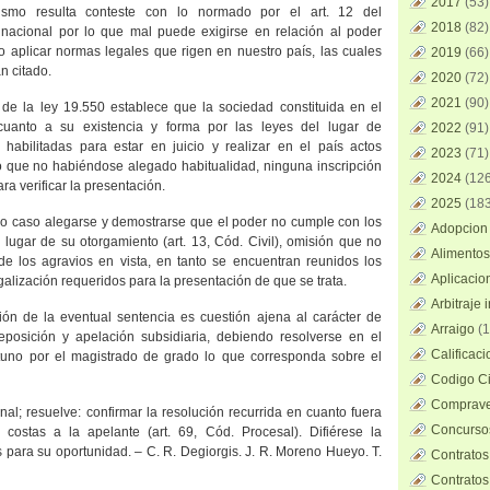
2017
(53)
mismo resulta conteste con lo normado por el art. 12 del
2018
(82)
nacional por lo que mal puede exigirse en relación al poder
o aplicar normas legales que rigen en nuestro país, las cuales
2019
(66)
n citado.
2020
(72)
2021
(90)
8 de la ley 19.550 establece que la sociedad constituida en el
cuanto a su existencia y forma por las leyes del lugar de
2022
(91)
e habilitadas para estar en juicio y realizar en el país actos
2023
(71)
 lo que no habiéndose alegado habitualidad, ninguna inscripción
2024
(126
ra verificar la presentación.
2025
(183
odo caso alegarse y demostrarse que el poder no cumple con los
Adopcion 
l lugar de su otorgamiento (art. 13, Cód. Civil), omisión que no
Alimentos
de los agravios en vista, en tanto se encuentran reunidos los
Aplicacio
galización requeridos para la presentación de que se trata.
Arbitraje 
ción de la eventual sentencia es cuestión ajena al carácter de
Arraigo
(1
eposición y apelación subsidiaria, debiendo resolverse en el
Calificac
uno por el magistrado de grado lo que corresponda sobre el
Codigo Ci
Comprave
unal; resuelve: confirmar la resolución recurrida en cuanto fuera
Concursos
 costas a la apelante (art. 69, Cód. Procesal). Difiérese la
 para su oportunidad. – C. R. Degiorgis. J. R. Moreno Hueyo. T.
Contratos
Contratos