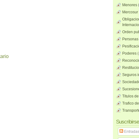
Menores
Mercosur
Obligacio
Internaci
Orden pub
Personas 
Pesificac
Poderes
(
ario
Reconocim
Restituci
Seguros i
Sociedad
Sucesione
Titulos de
Trafico d
Transport
Suscribirse
Entrada