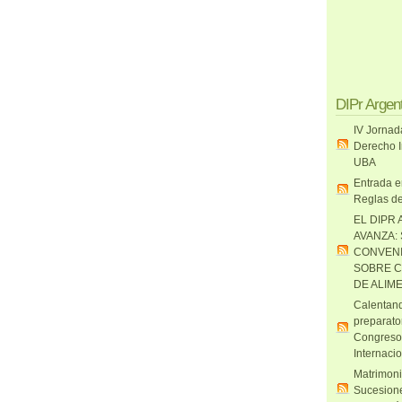
DIPr Argen
IV Jornad
Derecho I
UBA
Entrada e
Reglas de
EL DIPR 
AVANZA:
CONVENI
SOBRE C
DE ALIM
Calentand
preparato
Congreso
Internaci
Matrimoni
Sucesione