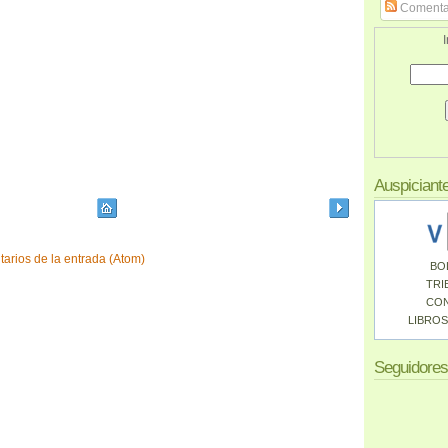
Comenta
I
Auspiciant
arios de la entrada (Atom)
BO
TRI
CO
LIBROS
Seguidores