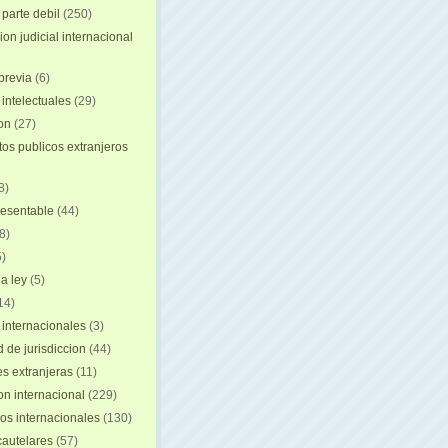
 parte debil
(250)
on judicial internacional
previa
(6)
intelectuales
(29)
ion
(27)
s publicos extranjeros
8)
resentable
(44)
8)
)
a ley
(5)
14)
 internacionales
(3)
 de jurisdiccion
(44)
es extranjeras
(11)
on internacional
(229)
os internacionales
(130)
autelares
(57)