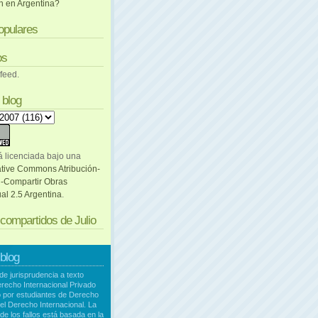
ón en Argentina?
opulares
os
 feed.
 blog
á licenciada bajo una
ative Commons Atribución-
-Compartir Obras
al 2.5 Argentina
.
compartidos de Julio
 blog
e jurisprudencia a texto
recho Internacional Privado
 por estudiantes de Derecho
el Derecho Internacional. La
de los fallos está basada en la