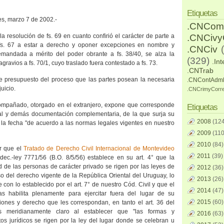
Etiquetas
es, marzo 7 de 2002.-
.CNCom
la resolución de fs. 69 en cuanto confirió el carácter de parte a
.CNCiv
fs.
67 a
estar a derecho y oponer excepciones en nombre y
.CNCiv
emandada a mérito del poder obrante a fs. 38/40, se alza la
(329)
.Int
ravios a fs. 70/1, cuyo traslado fuera contestado a fs. 73.
.CNTrab
ye presupuesto del proceso que las partes posean la necesaria
.CNContAdm
uicio.
.CNCrimyCorr
compañado, otorgado en el extranjero, expone que corresponde
Etiquetas
ial y demás documentación complementaria, de la que surja su
2008
(124
la fecha "de acuerdo a las normas legales vigentes en nuestro
2009
(110
2010
(84)
r que el
Tratado de Derecho Civil Internacional de Montevideo
2011
(39)
r dec.-ley 7771/56 (B.O. 8/5/56) establece en su art. 4° que la
d de las personas de carácter privado se rigen por las leyes de
2012
(36)
aso del derecho vigente de
la República Oriental
del Uruguay, lo
2013
(26)
con lo establecido por el art. 7° de nuestro Cód. Civil y que el
2014
(47)
las habilita plenamente para ejercitar fuera del lugar de su
2015
(60)
ciones y derecho que les correspondan, en tanto el art. 36 del
s meridianamente claro al establecer que "las formas y
2016
(63)
os jurídicos se rigen por la ley del lugar donde se celebran u