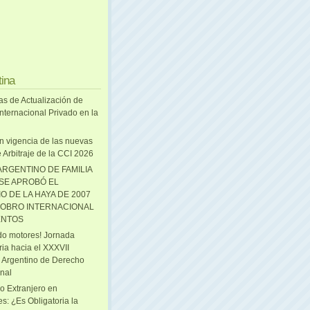
tina
as de Actualización de
nternacional Privado en la
n vigencia de las nuevas
 Arbitraje de la CCI 2026
ARGENTINO DE FAMILIA
 SE APROBÓ EL
O DE LA HAYA DE 2007
OBRO INTERNACIONAL
ENTOS
o motores! Jornada
ria hacia el XXXVII
 Argentino de Derecho
onal
o Extranjero en
s: ¿Es Obligatoria la