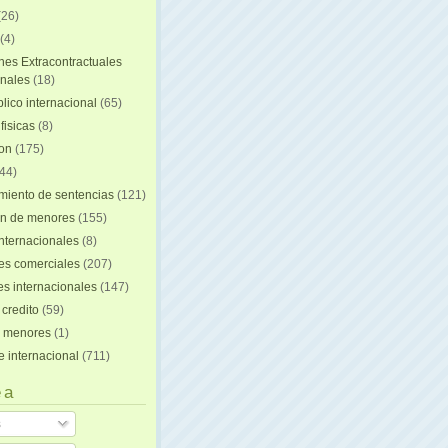
(26)
(4)
nes Extracontractuales
onales
(18)
lico internacional
(65)
fisicas
(8)
ion
(175)
44)
iento de sentencias
(121)
on de menores
(155)
nternacionales
(8)
es comerciales
(207)
s internacionales
(147)
 credito
(59)
e menores
(1)
e internacional
(711)
 a
s