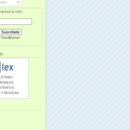
rios
ngresa tu mail:
FeedBurner
es
LETINES
BUNALES
NTRATOS
 Y REVISTAS