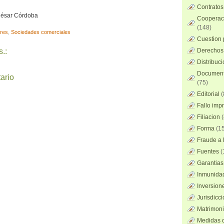
Contratos
 César Córdoba
Cooperaci
(148)
res
,
Sociedades comerciales
Cuestion 
.:
Derechos 
Distribuc
Documento
ario
(75)
Editorial
(
Fallo imp
Filiacion
(
Forma
(15
Fraude a l
Fuentes
(
Garantias
Inmunidad
Inversion
Jurisdicci
Matrimoni
Medidas c