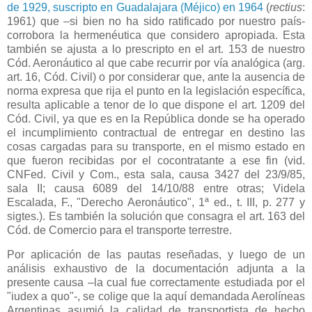
de 1929, suscripto en Guadalajara (Méjico) en 1964
(
rectius
:
1961) que –si bien no ha sido ratificado por nuestro país-
corrobora la hermenéutica que considero apropiada. Esta
también se ajusta a lo prescripto en el art. 153 de nuestro
Cód. Aeronáutico al que cabe recurrir por vía analógica (arg.
art. 16, Cód. Civil) o por considerar que, ante la ausencia de
norma expresa que rija el punto en la legislación específica,
resulta aplicable a tenor de lo que dispone el art. 1209 del
Cód. Civil, ya que es en
la República
donde se ha operado
el incumplimiento contractual de entregar en destino las
cosas cargadas para su transporte, en el mismo estado en
que fueron recibidas por el cocontratante a ese fin (vid.
CNFed. Civil y Com., esta sala, causa 3427 del 23/9/85,
sala II; causa 6089 del 14/10/88 entre otras; Videla
Escalada, F., "Derecho Aeronáutico", 1ª ed., t. III, p. 277 y
sigtes.). Es también la solución que consagra el art. 163 del
Cód. de Comercio para el transporte terrestre.
Por aplicación de las pautas reseñadas, y luego de un
análisis exhaustivo de la documentación adjunta a la
presente causa –la cual fue correctamente estudiada por el
"iudex a quo"-, se colige que la aquí demandada Aerolíneas
Argentinas asumió la calidad de transportista de hecho