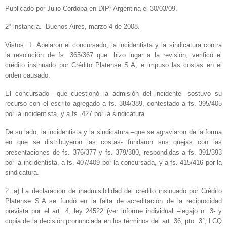
Publicado por Julio Córdoba en DIPr Argentina el 30/03/09.
2º instancia.‑ Buenos Aires, marzo 4 de 2008.-
Vistos: 1. Apelaron el concursado, la incidentista y la sindicatura contra
la resolución de fs. 365/367 que: hizo lugar a la revisión; verificó el
crédito insinuado por Crédito Platense S.A; e impuso las costas en el
orden causado.
El concursado –que cuestionó la admisión del incidente‑ sostuvo su
recurso con el escrito agregado a fs. 384/389, contestado a fs. 395/405
por la incidentista, y a fs. 427 por la sindicatura.
De su lado, la incidentista y la sindicatura –que se agraviaron de la forma
en que se distribuyeron las costas‑ fundaron sus quejas con las
presentaciones de fs. 376/377 y fs. 379/380, respondidas a fs. 391/393
por la incidentista, a fs. 407/409 por la concursada, y a fs. 415/416 por la
sindicatura.
2. a) La declaración de inadmisibilidad del crédito insinuado por Crédito
Platense S.A se fundó en la falta de acreditación de la reciprocidad
prevista por el art. 4, ley 24522 (ver informe individual –legajo n. 3‑ y
copia de la decisión pronunciada en los términos del art. 36, pto. 3°, LCQ