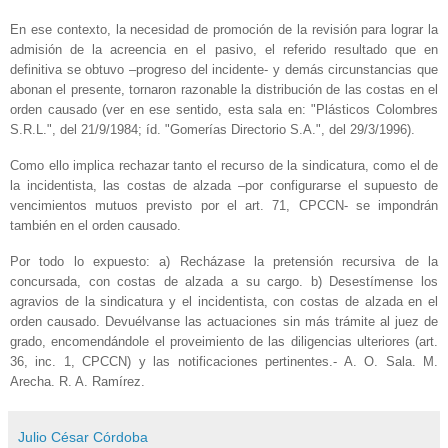
En ese contexto, la necesidad de promoción de la revisión para lograr la
admisión de la acreencia en el pasivo, el referido resultado que en
definitiva se obtuvo –progreso del incidente‑ y demás circunstancias que
abonan el presente, tornaron razonable la distribución de las costas en el
orden causado (ver en ese sentido, esta sala en: "Plásticos Colombres
S.R.L.", del 21/9/1984; íd. "Gomerías Directorio S.A.", del 29/3/1996).
Como ello implica rechazar tanto el recurso de la sindicatura, como el de
la incidentista, las costas de alzada –por configurarse el supuesto de
vencimientos mutuos previsto por el art. 71, CPCCN‑ se impondrán
también en el orden causado.
Por todo lo expuesto: a) Recházase la pretensión recursiva de la
concursada, con costas de alzada a su cargo. b) Desestímense los
agravios de la sindicatura y el incidentista, con costas de alzada en el
orden causado. Devuélvanse las actuaciones sin más trámite al juez de
grado, encomendándole el proveimiento de las diligencias ulteriores (art.
36, inc. 1, CPCCN) y las notificaciones pertinentes.‑ A. O. Sala. M.
Arecha. R. A. Ramírez.
Julio César Córdoba