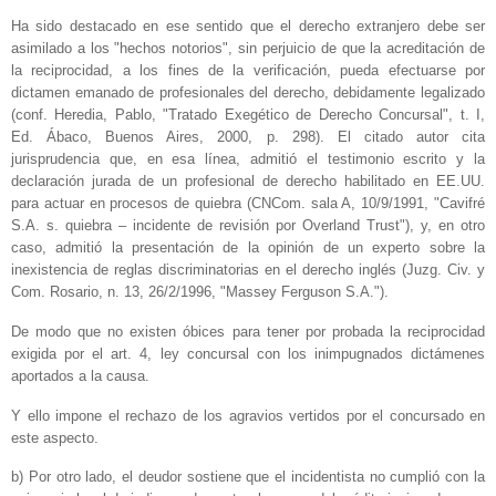
Ha sido destacado en ese sentido que el derecho extranjero debe ser
asimilado a los "hechos notorios", sin perjuicio de que la acreditación de
la reciprocidad, a los fines de la verificación, pueda efectuarse por
dictamen emanado de profesionales del derecho, debidamente legalizado
(conf. Heredia, Pablo, "Tratado Exegético de Derecho Concursal", t. I,
Ed. Ábaco, Buenos Aires, 2000, p. 298). El citado autor cita
jurisprudencia que, en esa línea, admitió el testimonio escrito y la
declaración jurada de un profesional de derecho habilitado en EE.UU.
para actuar en procesos de quiebra (CNCom. sala A, 10/9/1991, "Cavifré
S.A. s. quiebra – incidente de revisión por Overland Trust"), y, en otro
caso, admitió la presentación de la opinión de un experto sobre la
inexistencia de reglas discriminatorias en el derecho inglés (Juzg. Civ. y
Com. Rosario, n. 13, 26/2/1996, "Massey Ferguson S.A.").
De modo que no existen óbices para tener por probada la reciprocidad
exigida por el art. 4, ley concursal con los inimpugnados dictámenes
aportados a la causa.
Y ello impone el rechazo de los agravios vertidos por el concursado en
este aspecto.
b) Por otro lado, el deudor sostiene que el incidentista no cumplió con la