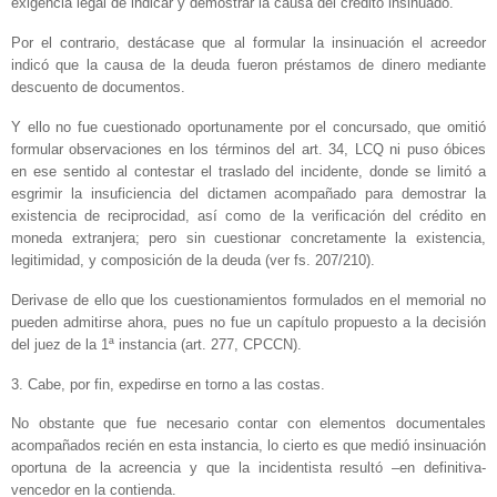
exigencia legal de indicar y demostrar la causa del crédito insinuado.
Por el contrario, destácase que al formular la insinuación el acreedor
indicó que la causa de la deuda fueron préstamos de dinero mediante
descuento de documentos.
Y ello no fue cuestionado oportunamente por el concursado, que omitió
formular observaciones en los términos del art. 34, LCQ ni puso óbices
en ese sentido al contestar el traslado del incidente, donde se limitó a
esgrimir la insuficiencia del dictamen acompañado para demostrar la
existencia de reciprocidad, así como de la verificación del crédito en
moneda extranjera; pero sin cuestionar concretamente la existencia,
legitimidad, y composición de la deuda (ver fs. 207/210).
Derivase de ello que los cuestionamientos formulados en el memorial no
pueden admitirse ahora, pues no fue un capítulo propuesto a la decisión
del juez de la 1ª instancia (art. 277, CPCCN).
3. Cabe, por fin, expedirse en torno a las costas.
No obstante que fue necesario contar con elementos documentales
acompañados recién en esta instancia, lo cierto es que medió insinuación
oportuna de la acreencia y que la incidentista resultó –en definitiva‑
vencedor en la contienda.