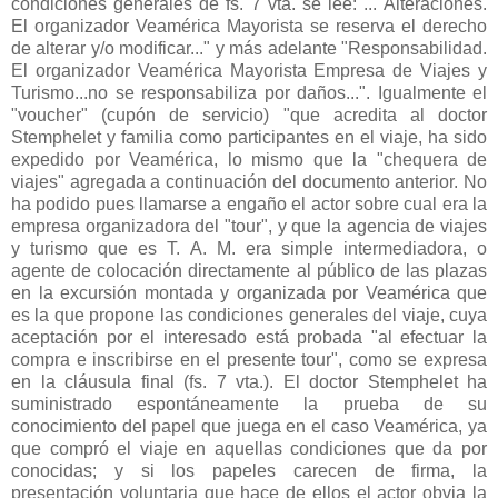
condiciones generales de fs. 7 vta. se lee: ..."Alteraciones.
El organizador Veamérica Mayorista se reserva el derecho
de alterar y/o modificar..." y más adelante "Responsabilidad.
El organizador Veamérica Mayorista Empresa de Viajes y
Turismo...no se responsabiliza por daños...". Igualmente el
"voucher" (cupón de servicio) "que acredita al doctor
Stemphelet y familia como participantes en el viaje, ha sido
expedido por Veamérica, lo mismo que la "chequera de
viajes" agregada a continuación del documento anterior. No
ha podido pues llamarse a engaño el actor sobre cual era la
empresa organizadora del "tour", y que la agencia de viajes
y turismo que es T. A. M. era simple intermediadora, o
agente de colocación directamente al público de las plazas
en la excursión montada y organizada por Veamérica que
es la que propone las condiciones generales del viaje, cuya
aceptación por el interesado está probada "al efectuar la
compra e inscribirse en el presente tour", como se expresa
en la cláusula final (fs. 7 vta.). El doctor Stemphelet ha
suministrado espontáneamente la prueba de su
conocimiento del papel que juega en el caso Veamérica, ya
que compró el viaje en aquellas condiciones que da por
conocidas; y si los papeles carecen de firma, la
presentación voluntaria que hace de ellos el actor obvia la