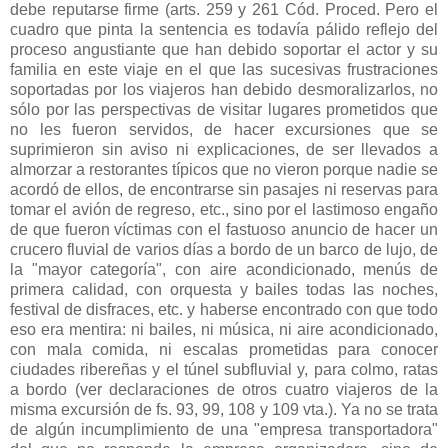
debe reputarse firme (arts. 259 y 261 Cód. Proced. Pero el
cuadro que pinta la sentencia es todavía pálido reflejo del
proceso angustiante que han debido soportar el actor y su
familia en este viaje en el que las sucesivas frustraciones
soportadas por los viajeros han debido desmoralizarlos, no
sólo por las perspectivas de visitar lugares prometidos que
no les fueron servidos, de hacer excursiones que se
suprimieron sin aviso ni explicaciones, de ser llevados a
almorzar a restorantes típicos que no vieron porque nadie se
acordó de ellos, de encontrarse sin pasajes ni reservas para
tomar el avión de regreso, etc., sino por el lastimoso engaño
de que fueron víctimas con el fastuoso anuncio de hacer un
crucero fluvial de varios días a bordo de un barco de lujo, de
la "mayor categoría", con aire acondicionado, menús de
primera calidad, con orquesta y bailes todas las noches,
festival de disfraces, etc. y haberse encontrado con que todo
eso era mentira: ni bailes, ni música, ni aire acondicionado,
con mala comida, ni escalas prometidas para conocer
ciudades ribereñas y el túnel subfluvial y, para colmo, ratas
a bordo (ver declaraciones de otros cuatro viajeros de la
misma excursión de fs. 93, 99, 108 y 109 vta.). Ya no se trata
de algún incumplimiento de una "empresa transportadora"