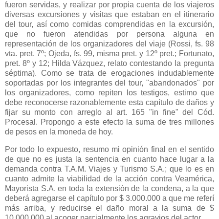
fueron servidas, y realizar por propia cuenta de los viajeros
diversas excursiones y visitas que estaban en el itinerario
del tour, así como comidas comprendidas en la excursión,
que no fueron atendidas por persona alguna en
representación de los organizadores del viaje (Rossi, fs. 98
vta. pret. 7º; Ojeda, fs. 99, misma pret. y 12º pret.; Fortunato,
pret. 8º y 12; Hilda Vázquez, relato contestando la pregunta
séptima). Como se trata de erogaciones indudablemente
soportadas por los integrantes del tour, "abandonados" por
los organizadores, como repiten los testigos, estimo que
debe reconocerse razonablemente esta capítulo de daños y
fijar su monto con arreglo al art. 165 "in fine" del Cód.
Procesal. Propongo a este efecto la suma de tres millones
de pesos en la moneda de hoy.
Por todo lo expuesto, resumo mi opinión final en el sentido
de que no es justa la sentencia en cuanto hace lugar a la
demanda contra T.A.M. Viajes y Turismo S.A.; que lo es en
cuanto admite la viabilidad de la acción contra Veamérica,
Mayorista S.A. en toda la extensión de la condena, a la que
deberá agregarse el capítulo por $
3.000.000 a
que me referí
más arriba, y reducirse el daño moral a la suma de $
10.000.000 al acoger parcialmente los agravios del actor.