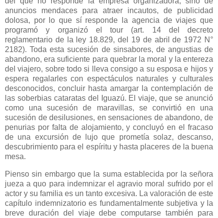
del que no responde la empresa organizadora, sino de
anuncios mendaces para atraer incautos, de publicidad
dolosa, por lo que sí responde la agencia de viajes que
programó y organizó el tour (art. 14 del decreto
reglamentario de la ley 18.829, del 19 de abril de 1972 N°
2182). Toda esta sucesión de sinsabores, de angustias de
abandono, era suficiente para quebrar la moral y la entereza
del viajero, sobre todo si lleva consigo a su esposa e hijos y
espera regalarles con espectáculos naturales y culturales
desconocidos, concluir hasta amargar la contemplación de
las soberbias cataratas del Iguazú. El viaje, que se anunció
como una sucesión de maravillas, se convirtió en una
sucesión de desilusiones, en sensaciones de abandono, de
penurias por falta de alojamiento, y concluyó en el fracaso
de una excursión de lujo que prometía solaz, descanso,
descubrimiento para el espíritu y hasta placeres de la buena
mesa.
Pienso sin embargo que la suma establecida por la señora
jueza a quo para indemnizar el agravio moral sufrido por el
actor y su familia es un tanto excesiva. La valoración de este
capítulo indemnizatorio es fundamentalmente subjetiva y la
breve duración del viaje debe computarse también para