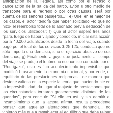
anticipación de la llegada, así como por el retraso o
cancelación de la salida del barco, avión u otro medio de
transporte para el regreso o por otras causas, será por
cuenta de los señores pasajeros..."; e) Que, en el mejor de
los casos, el actor "tendría que haber solicitado –lo que no
hizo- el reembolso total de lo abonado previa deducción de
los servicios utilizados"; f) Que el actor esperó tres años
"para, luego de haber viajado y conocido, iniciar esta acción
por $ 40.000 actualizados desde la fecha del viaje, cuando
pagó por el total de los servicios $ 28.125, conducta que no
sólo importa una demasía, sino el ejercicio abusivo de sus
derechos; g) Finalmente arguye que justamente al tiempo
del viaje se produjo el fenómeno económico conocido por el
"Rodrigazo", esto es "un acontecimiento imprevisible que
modificó bruscamente la economía nacional, y por ende, el
equilibrio de las prestaciones recíprocas... de manera que
deviene valiosa en la especie la teoría que, haciendo pie en
la imprevisibilidad, da lugar al reajuste de prestaciones que
las circunstancias tornaron groseramente distintas de las
queridas", para concluir: "Si ello es así, y sin admitir el
incumplimiento que la actora afirma, resulta procedente
pensar que aquellas alteraciones que denuncia... no
vinieron más que a restablecer el equilibrio que debe reinar