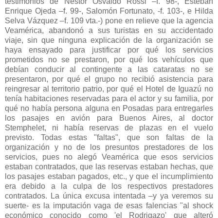
testimonios de Néstor Osvaldo Rossi –f. 98-, Esteban
Enrique Ojeda –f. 99-, Salomón Fortunato, -f. 103-, e Hilda
Selva Vázquez –f. 109 vta.-) pone en relieve que la agencia
Veamérica, abandonó a sus turistas en su accidentado
viaje, sin que ninguna explicación de la organización se
haya ensayado para justificar por qué los servicios
prometidos no se prestaron, por qué los vehículos que
debían conducir al contingente a las cataratas no se
presentaron, por qué el grupo no recibió asistencia para
reingresar al territorio patrio, por qué el Hotel de Iguazú no
tenía habitaciones reservadas para el actor y su familia, por
qué no había persona alguna en Posadas para entregarles
los pasajes en avión para Buenos Aires, al doctor
Stemphelet, ni había reservas de plazas en el vuelo
previsto. Todas estas "faltas", que son faltas de la
organización y no de los presuntos prestadores de los
servicios, pues no alegó Veamérica que esos servicios
estaban contratados, que las reservas estaban hechas, que
los pasajes estaban pagados, etc., y que el incumplimiento
era debido a la culpa de los respectivos prestadores
contratados. La única excusa intentada –y ya veremos su
suerte- es la imputación vaga de esas falencias "al shock
económico conocido como 'el Rodrigazo' que alteró