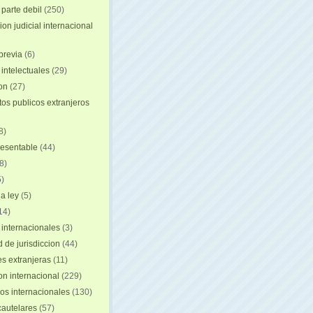
 parte debil
(250)
on judicial internacional
previa
(6)
intelectuales
(29)
ion
(27)
s publicos extranjeros
8)
resentable
(44)
8)
)
a ley
(5)
14)
 internacionales
(3)
 de jurisdiccion
(44)
es extranjeras
(11)
on internacional
(229)
os internacionales
(130)
autelares
(57)