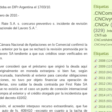
Etiquetas
doba en DIPr Argentina el 17/03/10.
.CNCom
ero de 2010.-
.CNCiv
st Rate S.A. s. concurso preventivo s. incidente de revisión
.CNCiv
zionale del Lavoro S.A.”.
(329)
.Int
.CNTrab
.CNContAdm
 Cámara Nacional de Apelaciones en lo Comercial confirmó la
.CNCrimyCorr
a anterior por la que se rechazó la revisión promovida por la
Etiquetas
avoro SA tendiente a que sus créditos sean verificados en
s.
2008
(124
ver consideró que el préstamo que originó la deuda aquí
2009
(110
riginalmente en moneda extranjera- si bien fue, según
2010
(84)
ncursada, transferido al exterior para cancelar obligaciones
2011
(39)
ciones, no tuvo por objeto financiar una operación de
2012
(36)
erías, sino saldar la deuda contraída por First Rate SA
que no existía en el caso un punto de conexión internacional
2013
(26)
mpra al exterior y el crédito otorgado por la incidentista que
2014
(47)
 del decreto 410/02.
2015
(60)
sión, el acreedor interpuso recurso extraordinario, que fue
2016
(63)
l auto de fs. 408/410 –excepto en cuanto a la tacha de