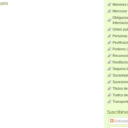
ario
Menores
Mercosur
Obligacio
Internaci
Orden pub
Personas 
Pesificac
Poderes
(
Reconocim
Restituci
Seguros i
Sociedad
Sucesione
Titulos de
Trafico d
Transport
Suscribirse
Entrada