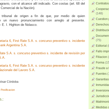
gravio, con el alcance allí indicado. Con costas (art. 68 del
Contratos
 Comercial de la Nación).
Cooperaci
(148)
 tribunal de origen a fin de que, por medio de quien
Cuestion 
te un nuevo pronunciamiento con arreglo al presente.
- E. I. Highton de Nolasco.
Derechos 
Distribuc
Documento
(75)
taría 6, First Rate S.A. s. concurso preventivo s. incidente
Bank Argentina S.A
.
Editorial
(
Fallo imp
ate S.A. s. concurso preventivo s. incidente de revisión por
Filiacion
(
S.A
.
Forma
(15
taría 6, First Rate S.A. s. concurso preventivo s. incidente
Fraude a l
Nazionale del Lavoro S.A
.
Fuentes
(
Garantias
 César Córdoba
Inmunidad
,
Pesificacion
Inversion
Jurisdicci
.:
Matrimoni
Medidas c