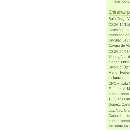
Inscripci
Entradas p
Solá, Jorge V
CSJN, 12/11/9
sucesión ab i
celebrado en 
vincular. Ley
Cavura de Vla
CSJN, 25/03/6
Vlasov, A. s. 
bienes Jurisd
Divorcio. Últi
Mandl, Federi
instancia
CNCiv., sala 
Federico A. M
internacional
10. Bienes in
Gómez, Carlo
Juz. Nac. Civ
Carlos L. s. 
internacional
causante en 