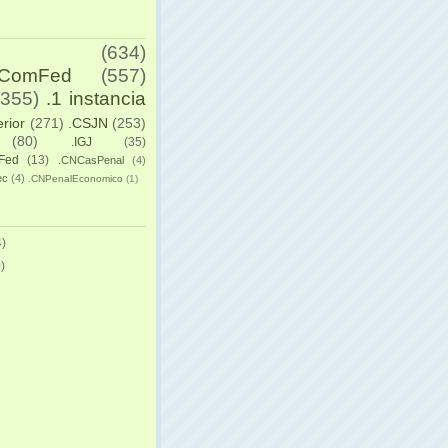
(634)
yComFed
(557)
(355)
.1 instancia
erior
(271)
.CSJN
(253)
(80)
.IGJ
(35)
Fed
(13)
.CNCasPenal
(4)
ec
(4)
.CNPenalEconomico
(1)
)
)