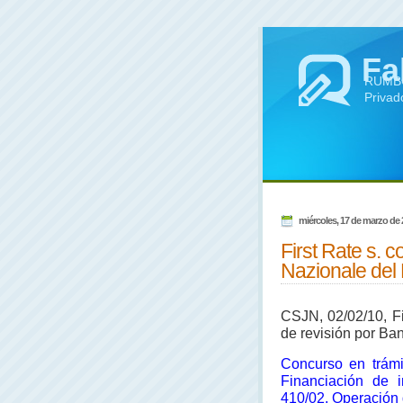
Fa
RUMBO 
Privad
miércoles, 17 de marzo de
First Rate s. 
Nazionale del
CSJN, 02/02/10, Fi
de revisión por Ba
Concurso en trámit
Financiación de i
410/02. Operación 