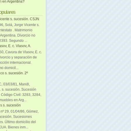
ón en Argentina?
opulares
icente s. sucesión. CSJN
6, Solá, Jorge Vicente s.
ntestato . Matrimonio
Argentina. Divorcio no
 2393. Segundo ...
sov, E. c. Vlasov, A.
0, Cavura de Vlasov, E. c.
divorcio y separación de
icción internacional.
mo domicil...
co s. sucesión. 2º
C, 03/03/81, Mandl,
. s. sucesión. Sucesión
. Código Civil: 3283, 3284,
muebles en Arg...
s s. sucesión
. nº 29, 01/04/86, Gómez,
sucesión. Sucesiones
es. Último domicilio del
EUA. Bienes inm...