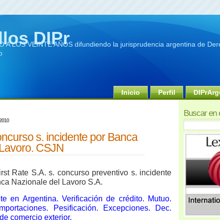
llos DIPr
A LOS VEINTE AÑOS difundiendo la jurisprudencia argentina de Dere
o
Inicio
Perfil
DIPrArg
Buscar en 
 2010
concurso s. incidente por Banca
 Lavoro. CSJN
rst Rate S.A. s. concurso preventivo s. incidente
nca Nazionale del Lavoro S.A.
e en Argentina. Verificación de crédito. Mutuo.
mportaciones. Pesificación. Excepciones. Dec.
de comercio exterior.