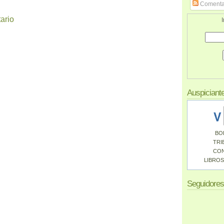
Comenta
ario
I
Auspiciant
BO
TRI
CO
LIBROS
Seguidores