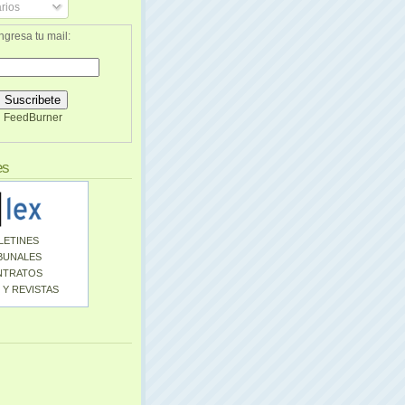
rios
ngresa tu mail:
FeedBurner
es
LETINES
BUNALES
NTRATOS
 Y REVISTAS