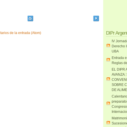
DIPr Argen
arios de la entrada (Atom)
IV Jornad
Derecho I
UBA
Entrada e
Reglas de
EL DIPR 
AVANZA:
CONVENI
SOBRE C
DE ALIM
Calentand
preparato
Congreso
Internaci
Matrimoni
Sucesione