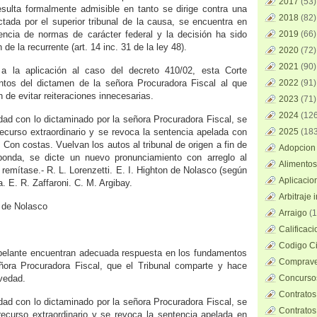
2017
(53)
 resulta formalmente admisible en tanto se dirige contra una
2018
(82)
ictada por el superior tribunal de la causa, se encuentra en
ligencia de normas de carácter federal y la decisión ha sido
2019
(66)
 de la recurrente (art. 14 inc. 31 de la ley 48).
2020
(72)
2021
(90)
a la aplicación al caso del decreto 410/02, esta Corte
tos del dictamen de la señora Procuradora Fiscal al que
2022
(91)
n de evitar reiteraciones innecesarias.
2023
(71)
2024
(126
idad con lo dictaminado por la señora Procuradora Fiscal, se
recurso extraordinario y se revoca la sentencia apelada con
2025
(183
. Con costas. Vuelvan los autos al tribunal de origen a fin de
Adopcion 
ponda, se dicte un nuevo pronunciamiento con arreglo al
Alimentos
 remítase.- R. L. Lorenzetti. E. I. Highton de Nolasco (según
Aplicacio
. E. R. Zaffaroni. C. M. Argibay.
Arbitraje 
n de Nolasco
Arraigo
(1
Calificac
Codigo Ci
apelante encuentran adecuada respuesta en los fundamentos
Comprave
ñora Procuradora Fiscal, que el Tribunal comparte y hace
vedad.
Concursos
Contratos
idad con lo dictaminado por la señora Procuradora Fiscal, se
Contratos
recurso extraordinario y se revoca la sentencia apelada en