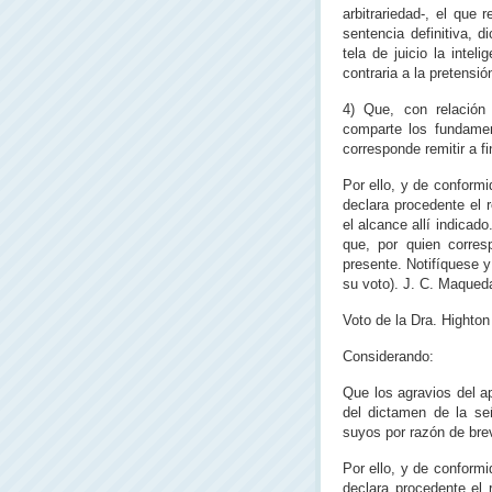
arbitrariedad-, el que
sentencia definitiva, d
tela de juicio la inte
contraria a la pretensión
4) Que, con relación 
comparte los fundamen
corresponde remitir a fi
Por ello, y de conform
declara procedente el 
el alcance allí indicado
que, por quien corres
presente. Notifíquese y
su voto). J. C. Maqueda
Voto de la Dra. Highto
Considerando:
Que los agravios del 
del dictamen de la se
suyos por razón de bre
Por ello, y de conform
declara procedente el 