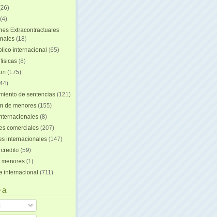
(26)
(4)
nes Extracontractuales
onales
(18)
lico internacional
(65)
fisicas
(8)
ion
(175)
44)
iento de sentencias
(121)
on de menores
(155)
nternacionales
(8)
es comerciales
(207)
s internacionales
(147)
 credito
(59)
e menores
(1)
e internacional
(711)
 a
s