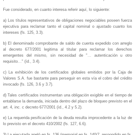
Fue considerado, en cuanto interesa referir aquí, lo siguiente:
a) Los títulos representativos de obligaciones negociables poseen fuerza
ejecutiva para reclamar tanto el capital nominal o ajustado cuanto los
intereses (fs. 125, 3.3).
b) El denominado comprobante de saldo de cuenta expedido con arreglo
al decreto 677/2001 legitima al titular para reclamar los derechos
emergentes del mismo, sin necesidad de "… autenticación u otro
requisito…" (íd., 3.4).
c) La exhibición de los certificados globales emitidos por la Caja de
Valores S.A. fue bastante para perseguir en esta vía el cobro del crédito
invocado (fs. 126, 3.6 y 3.7).
d) Tales certificados instrumentan una obligación exigible en el tiempo de
entablarse la demanda, iniciada dentro del plazo de bloqueo previsto en el
art. 4, inc. c decreto 677/2001 (íd., 4.2 y 5.2).
e) La requerida pesificación de la deuda resulta improcedente a la luz de
lo previsto en el decreto 410/2002 (fs. 127, 6.6).
3) La ejecutada apeló en fs. 136 (memorial en fs. 140/7, respondido en fs.