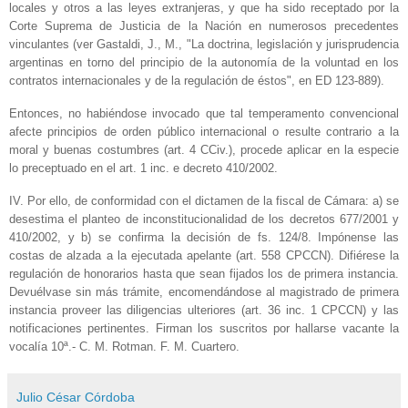
locales y otros a las leyes extranjeras, y que ha sido receptado por la
Corte Suprema de Justicia de la Nación en numerosos precedentes
vinculantes (ver Gastaldi, J., M., "La doctrina, legislación y jurisprudencia
argentinas en torno del principio de la autonomía de la voluntad en los
contratos internacionales y de la regulación de éstos", en ED 123‑889).
Entonces, no habiéndose invocado que tal temperamento convencional
afecte principios de orden público internacional o resulte contrario a la
moral y buenas costumbres (art. 4 CCiv.), procede aplicar en la especie
lo preceptuado en el art. 1 inc. e decreto 410/2002.
IV. Por ello, de conformidad con el dictamen de la fiscal de Cámara: a) se
desestima el planteo de inconstitucionalidad de los decretos 677/2001 y
410/2002, y b) se confirma la decisión de fs. 124/8. Impónense las
costas de alzada a la ejecutada apelante (art. 558 CPCCN). Difiérese la
regulación de honorarios hasta que sean fijados los de primera instancia.
Devuélvase sin más trámite, encomendándose al magistrado de primera
instancia proveer las diligencias ulteriores (art. 36 inc. 1 CPCCN) y las
notificaciones pertinentes. Firman los suscritos por hallarse vacante la
vocalía 10ª.‑ C. M. Rotman. F. M. Cuartero.
Julio César Córdoba