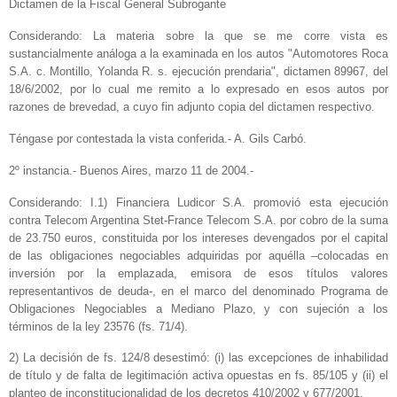
Dictamen de la Fiscal General Subrogante
Considerando: La materia sobre la que se me corre vista es
sustancialmente análoga a la examinada en los autos "Automotores Roca
S.A. c. Montillo, Yolanda R. s. ejecución prendaria", dictamen 89967, del
18/6/2002, por lo cual me remito a lo expresado en esos autos por
razones de brevedad, a cuyo fin adjunto copia del dictamen respectivo.
Téngase por contestada la vista conferida.‑ A. Gils Carbó.
2º instancia.‑ Buenos Aires, marzo 11 de 2004.‑
Considerando: I.1) Financiera Ludicor S.A. promovió esta ejecución
contra Telecom Argentina Stet‑France Telecom S.A. por cobro de la suma
de 23.750 euros, constituida por los intereses devengados por el capital
de las obligaciones negociables adquiridas por aquélla –colocadas en
inversión por la emplazada, emisora de esos títulos valores
representantivos de deuda‑, en el marco del denominado Programa de
Obligaciones Negociables a Mediano Plazo, y con sujeción a los
términos de la ley 23576 (fs. 71/4).
2) La decisión de fs. 124/8 desestimó: (i) las excepciones de inhabilidad
de título y de falta de legitimación activa opuestas en fs. 85/105 y (ii) el
planteo de inconstitucionalidad de los decretos 410/2002 y 677/2001.