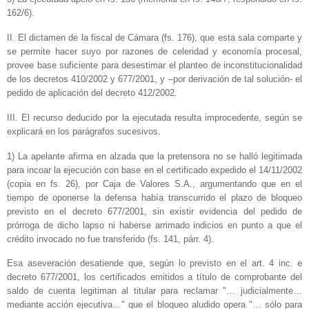
162/6).
II. El dictamen de la fiscal de Cámara (fs. 176), que esta sala comparte y
se permite hacer suyo por razones de celeridad y economía procesal,
provee base suficiente para desestimar el planteo de inconstitucionalidad
de los decretos 410/2002 y 677/2001, y –por derivación de tal solución‑ el
pedido de aplicación del decreto 412/2002.
III. El recurso deducido por la ejecutada resulta improcedente, según se
explicará en los parágrafos sucesivos.
1) La apelante afirma en alzada que la pretensora no se halló legitimada
para incoar la ejecución con base en el certificado expedido el 14/11/2002
(copia en fs. 26), por Caja de Valores S.A., argumentando que en el
tiempo de oponerse la defensa había transcurrido el plazo de bloqueo
previsto en el decreto 677/2001, sin existir evidencia del pedido de
prórroga de dicho lapso ni haberse arrimado indicios en punto a que el
crédito invocado no fue transferido (fs. 141, párr. 4).
Esa aseveración desatiende que, según lo previsto en el art. 4 inc. e
decreto 677/2001, los certificados emitidos a título de comprobante del
saldo de cuenta legitiman al titular para reclamar "… judicialmente…
mediante acción ejecutiva…" que el bloqueo aludido opera "… sólo para