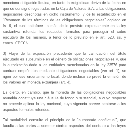
menciona obligación líquida, en tanto la exigibilidad deriva de la fecha en
que se consignó registradas en la Caja de Valores S.A. a las obligaciones
negociables descriptas en dicho instrumento, y de lo establecido en el
"Resumen de los términos de las obligaciones negociables" copiado en
fs. 6, el cual satisface –a más de lo previsto expresamente en la ley
sustantiva referida‑ los recaudos formales para perseguir el cobro
ejecutivo de los mismos, a tenor de lo previsto en el art. 520, ss. y
concs. CPCCN.
3) Fluye de la exposición precedente que la calificación del título
ejecutado es subsumible en el género de obligaciones negociables y, que
la autorización dada a las entidades mencionadas en la ley 23576 para
contraer empréstitos mediante obligaciones negociables (ver art. 1), se
rigen por ese ordenamiento local, donde incluso se prevé la emisión de
los valores en moneda extranjera (art. 4).
Es cierto, en cambio, que la moneda de las obligaciones negociables
asumida constituye una cláusula de fondo o sustancial, a cuyo respecto
no procede aplicar la ley nacional, cuya vigencia parece acotarse a los
aspectos formales referidos.
Tal modalidad consulta el principio de la "autonomía conflictual", que
faculta a las partes a someter ciertos aspectos del contrato a las leyes