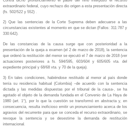
Contra dicho pronunciamiento el padre del niño interpuso el recurso
extraordinario federal, cuyo rechazo dio origen a esta presentación directa
(fs. 502/522 y 552) .
2) Que las sentencias de la Corte Suprema deben adecuarse a las
circunstancias existentes al momento en que se dictan (Fallos: 311:787 y
330:642).
De las constancias de la causa surge que con posterioridad a la
presentación de la queja a examen (el 2 de marzo de 2018), la sentencia
que ordenó la restitución del menor se ejecutó el 7 de marzo de 2018 (ver
actuaciones posteriores a fs. 594/595, 603/604 y 605/605 vta. del
expediente principal y 68/68 vta. y 70 de la queja).
3) En tales condiciones, habiéndose restituido al menor al país donde
tenía su residencia habitual (Colombia) –de acuerdo con la sentencia
dictada y las medidas dispuestas por el tribunal de la causa-, se ha
agotado el objeto de la demanda fundada en el Convenio de La Haya de
1980 (art. 1°), por lo que la cuestión se transformó en abstracta y, en
consecuencia, resulta inoficioso emitir un pronunciamiento acerca de los
agravios del recurrente para que se conceda el recurso extraordinario, se
revoque la sentencia y se desestime la demanda de restitución
internacional.