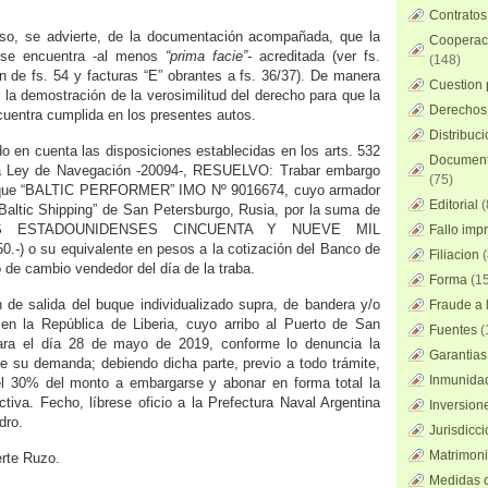
Contratos
so, se advierte, de la documentación acompañada, que la
Cooperaci
o se encuentra -al menos
“prima facie”-
acreditada (ver fs.
(148)
n de fs. 54 y facturas “E” obrantes a fs. 36/37). De manera
Cuestion 
e la demostración de la verosimilitud del derecho para que la
Derechos 
uentra cumplida en los presentes autos.
Distribuc
do en cuenta las disposiciones establecidas en los arts. 532
Documento
la Ley de Navegación -20094-, RESUELVO: Trabar embargo
(75)
buque “BALTIC PERFORMER” IMO Nº 9016674, cuyo armador
Editorial
(
 “Baltic Shipping” de San Petersburgo, Rusia, por la suma de
S ESTADOUNIDENSES CINCUENTA Y NUEVE MIL
Fallo imp
-) o su equivalente en pesos a la cotización del Banco de
Filiacion
(
o de cambio vendedor del día de la traba.
Forma
(15
ón de salida del buque individualizado supra, de bandera y/o
Fraude a l
 en la República de Liberia, cuyo arribo al Puerto de San
Fuentes
(
ara el día 28 de mayo de 2019, conforme lo denuncia la
Garantias
de su demanda; debiendo dicha parte, previo a todo trámite,
Inmunidad
del 30% del monto a embargarse y abonar en forma total la
ctiva. Fecho, líbrese oficio a la Prefectura Naval Argentina
Inversion
dro.
Jurisdicci
Matrimoni
erte Ruzo.
Medidas c