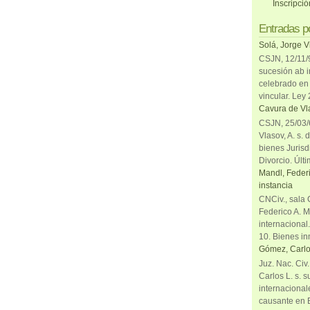
Inscripci
Entradas p
Solá, Jorge V
CSJN, 12/11/9
sucesión ab i
celebrado en 
vincular. Ley
Cavura de Vla
CSJN, 25/03/6
Vlasov, A. s. 
bienes Jurisd
Divorcio. Últi
Mandl, Federi
instancia
CNCiv., sala 
Federico A. M
internacional
10. Bienes in
Gómez, Carlo
Juz. Nac. Civ
Carlos L. s. 
internacional
causante en 