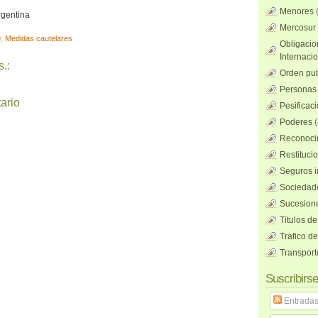
Menores
rgentina
Mercosur
9
,
Medidas cautelares
Obligacio
Internaci
.:
Orden pub
Personas 
ario
Pesificac
Poderes
(
Reconocim
Restituci
Seguros i
Sociedad
Sucesione
Titulos de
Trafico d
Transport
Suscribirse
Entrada