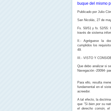
buque del mismo pr
Publicado por Julio Cór
San Nicolás, 27 de may
Fs. 50/51 y fs. 52/55:
través de
sistema info
II.- Agréguese la d
cumplidos los requisito
49.
III.- VISTO Y CONSI
Que debo analizar si s
Navegación -20094- par
Para ello, resulta men
fundamental en el sist
acreedor.
A tal efecto, la doctri
que
“Si bien por su na
el derecho común, el 