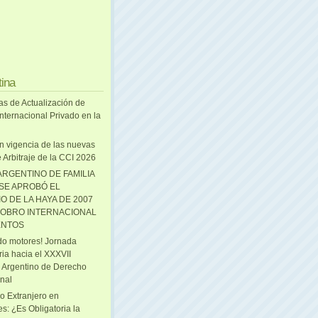
tina
as de Actualización de
nternacional Privado en la
n vigencia de las nuevas
 Arbitraje de la CCI 2026
ARGENTINO DE FAMILIA
 SE APROBÓ EL
O DE LA HAYA DE 2007
OBRO INTERNACIONAL
ENTOS
o motores! Jornada
ria hacia el XXXVII
 Argentino de Derecho
onal
o Extranjero en
s: ¿Es Obligatoria la