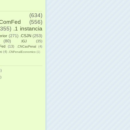
(634)
yComFed
(556)
(355)
.1 instancia
erior
(271)
.CSJN
(253)
(80)
.IGJ
(35)
Fed
(13)
.CNCasPenal
(4)
ec
(4)
.CNPenalEconomico
(1)
)
)