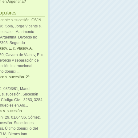
ón en Argentina?
opulares
icente s. sucesión. CSJN
6, Solá, Jorge Vicente s.
ntestato . Matrimonio
Argentina. Divorcio no
 2393. Segundo ...
sov, E. c. Vlasov, A.
0, Cavura de Vlasov, E. c.
divorcio y separación de
icción internacional.
mo domicil...
co s. sucesión. 2º
C, 03/03/81, Mandl,
. s. sucesión. Sucesión
. Código Civil: 3283, 3284,
muebles en Arg...
s s. sucesión
. nº 29, 01/04/86, Gómez,
sucesión. Sucesiones
es. Último domicilio del
EUA. Bienes inm...