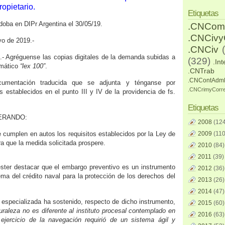
opietario.
Etiquetas
doba en DIPr Argentina el 30/05/19.
.CNCom
.CNCiv
o de 2019.-
.CNCiv
 I.- Agréguense las copias digitales de la demanda subidas a
(329)
.Int
rmático
“lex 100”
.
.CNTrab
.CNContAdm
ocumentación traducida que se adjunta y ténganse por
.CNCrimyCorr
s establecidos en el punto III y IV de la providencia de fs.
Etiquetas
DERANDO:
2008
(124
e cumplen en autos los requisitos establecidos por la Ley de
2009
(110
a que la medida solicitada prospere.
2010
(84)
2011
(39)
ester destacar que el embargo preventivo es un instrumento
2012
(36)
ema del crédito naval para la protección de los derechos del
2013
(26)
2014
(47)
na especializada ha sostenido, respecto de dicho instrumento,
2015
(60)
turaleza no es diferente al instituto procesal contemplado en
2016
(63)
ejercicio de la navegación requirió de un sistema ágil y