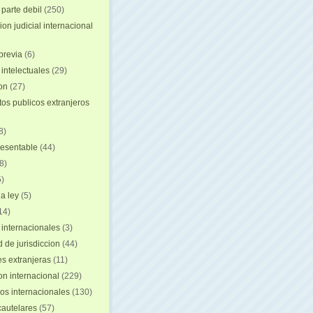
 parte debil
(250)
on judicial internacional
previa
(6)
intelectuales
(29)
ion
(27)
s publicos extranjeros
8)
resentable
(44)
8)
)
a ley
(5)
14)
 internacionales
(3)
 de jurisdiccion
(44)
es extranjeras
(11)
on internacional
(229)
os internacionales
(130)
autelares
(57)