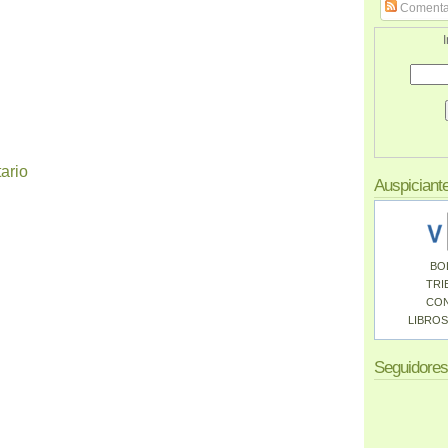
Comenta
I
ario
Auspiciant
BO
TRI
CO
LIBROS
Seguidores