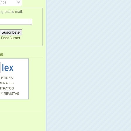
rios
ngresa tu mail:
FeedBurner
es
LETINES
BUNALES
NTRATOS
 Y REVISTAS