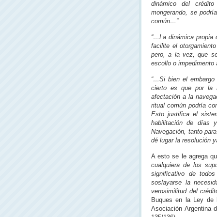
dinámico del crédit
morigerando, se podría
común…”.
“…La dinámica propia 
facilite el otorgamient
pero, a la vez, que se
escollo o impedimento 
“…Si bien el embargo p
cierto es que por la 
afectación a la navega
ritual común podría con
Esto justifica el sist
habilitación de días
Navegación, tanto para
dé lugar la resolución 
A esto se le agrega q
cualquiera de los su
significativo de todo
soslayarse la necesid
verosimilitud del crédi
Buques en la Ley de l
Asociación Argentina 