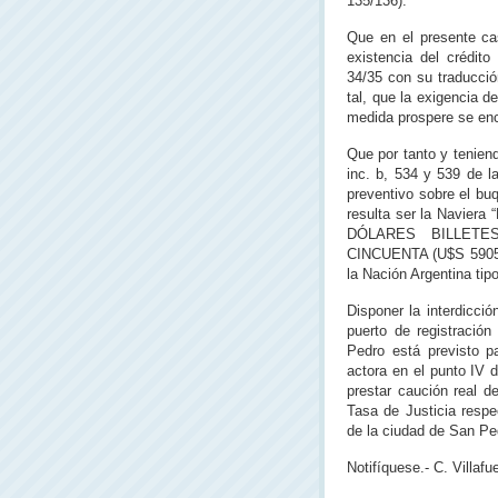
135/136).
Que en el presente ca
existencia del crédit
34/35 con su traducció
tal, que la exigencia d
medida prospere se enc
Que por tanto y tenien
inc. b, 534 y 539 de 
preventivo sobre el 
resulta ser la Naviera
DÓLARES BILLETE
CINCUENTA (U$S 59050.
la Nación Argentina tip
Disponer la interdicci
puerto de registración
Pedro está previsto p
actora en el punto IV 
prestar caución real 
Tasa de Justicia respe
de la ciudad de San Pe
Notifíquese.- C. Villafu