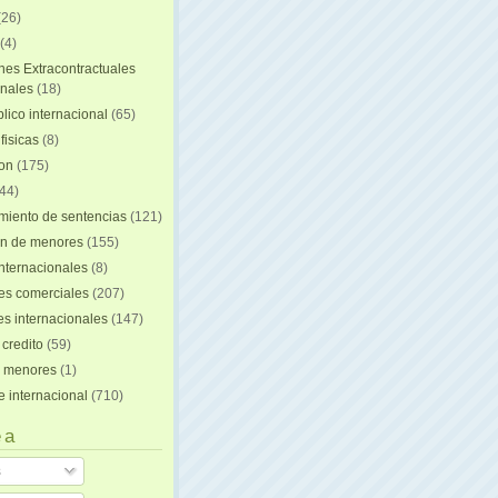
(26)
(4)
nes Extracontractuales
onales
(18)
lico internacional
(65)
fisicas
(8)
ion
(175)
44)
iento de sentencias
(121)
on de menores
(155)
nternacionales
(8)
es comerciales
(207)
s internacionales
(147)
 credito
(59)
e menores
(1)
e internacional
(710)
 a
s