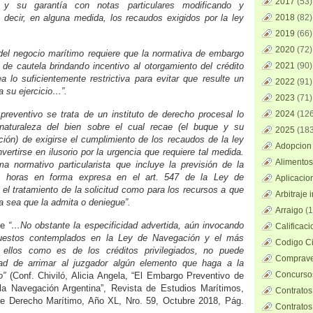
2017
(53)
o y su garantía con notas particulares modificando y
 decir, en alguna medida, los recaudos exigidos por la ley
2018
(82)
2019
(66)
2020
(72)
del negocio marítimo requiere que la normativa de embargo
o de cautela brindando incentivo al otorgamiento del crédito
2021
(90)
a lo suficientemente restrictiva para evitar que resulte un
2022
(91)
a su ejercicio…”.
2023
(71)
reventivo se trata de un instituto de derecho procesal lo
2024
(126
naturaleza del bien sobre el cual recae (el buque y su
2025
(183
ción) de exigirse el cumplimiento de los recaudos de la ley
Adopcion 
vertirse en ilusorio por la urgencia que requiere tal medida.
Alimentos
ema normativo particularista que incluye la previsión de la
 y horas en forma expresa en el art. 547 de la Ley de
Aplicacio
 el tratamiento de la solicitud como para los recursos a que
Arbitraje 
ya sea que la admita o deniegue”.
Arraigo
(1
ue
“…No obstante la especificidad advertida, aún invocando
Calificac
puestos contemplados en la Ley de Navegación y el más
Codigo Ci
s ellos como es de los créditos privilegiados, no puede
Comprave
ad de arrimar al juzgador algún elemento que haga a la
Concursos
to”
(Conf. Chiviló, Alicia Angela, “El Embargo Preventivo de
a Navegación Argentina”, Revista de Estudios Marítimos,
Contratos
de Derecho Marítimo, Año XL, Nro. 59, Octubre 2018, Pág.
Contratos