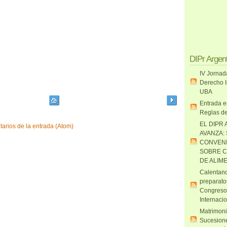
DIPr Argen
IV Jornad
Derecho I
UBA
Entrada e
Reglas de
EL DIPR 
arios de la entrada (Atom)
AVANZA:
CONVENI
SOBRE C
DE ALIM
Calentand
preparato
Congreso
Internaci
Matrimoni
Sucesione