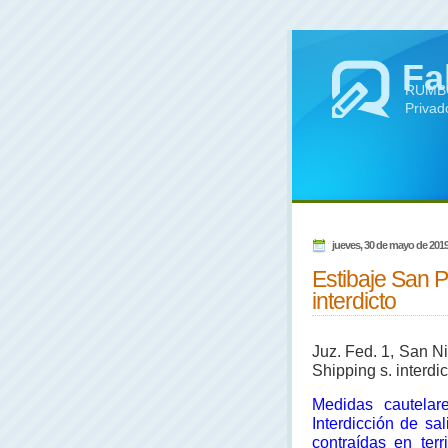
Fa
RUMBO 
Privad
jueves, 30 de mayo de 201
Estibaje San P
interdicto
Juz. Fed. 1, San Ni
Shipping s. interdic
Medidas cautelar
Interdicción de s
contraídas en terr