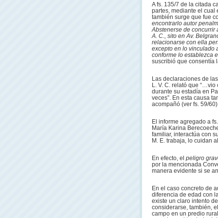
A fs. 135/7 de la citada
partes, mediante el cual
también surge que fue 
encontrarlo autor penal
Abstenerse de concurrir a
A. C., sito en Av. Belgran
relacionarse con ella per
excepto en lo vinculado a
conforme lo establezca el
suscribió que consentía 
Las declaraciones de las
L. V. C. relató que “…vio 
durante su estadía en Pa
veces”. En esta causa t
acompañó (ver fs. 59/60)
El informe agregado a fs
María Karina Berecoeche
familiar, interactúa con 
M. E. trabaja, lo cuidan a
En efecto, el
peligro grav
por la mencionada Conv
manera evidente
si se a
En el caso concreto de a
diferencia de edad con l
existe un claro intento d
considerarse, también, e
campo en un predio rural