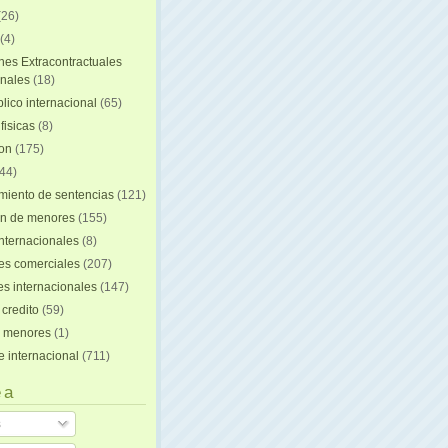
(26)
(4)
nes Extracontractuales
onales
(18)
lico internacional
(65)
fisicas
(8)
ion
(175)
44)
iento de sentencias
(121)
on de menores
(155)
nternacionales
(8)
es comerciales
(207)
s internacionales
(147)
 credito
(59)
e menores
(1)
e internacional
(711)
 a
s