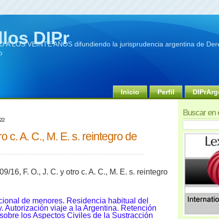
llos DIPr
A LOS VEINTE AÑOS difundiendo la jurisprudencia argentina de Dere
o
Inicio
Perfil
DIPrArg
Buscar en 
022
tro c. A. C., M. E. s. reintegro de
/16, F. O., J. C. y otro c. A. C., M. E. s. reintegro
acional de menores. Residencia habitual del
 Autorización viaje a la Argentina. Retención
 sobre los Aspectos Civiles de la Sustracción