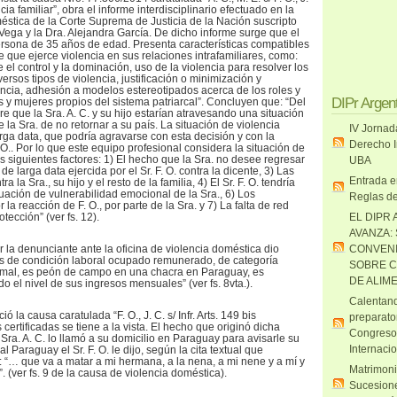
ia familiar”, obra el informe interdisciplinario efectuado en la
éstica de la Corte Suprema de Justicia de la Nación suscripto
 Vega y la Dra. Alejandra García. De dicho informe surge que el
persona de 35 años de edad. Presenta características compatibles
re que ejerce violencia en sus relaciones intrafamiliares, como:
l control y la dominación, uso de la violencia para resolver los
iversos tipos de violencia, justificación o minimización y
lencia, adhesión a modelos estereotipados acerca de los roles y
DIPr Argen
 y mujeres propios del sistema patriarcal”. Concluyen que: “Del
re que la Sra. A. C. y su hijo estarían atravesando una situación
de la Sra. de no retornar a su país. La situación de violencia
IV Jornad
rga data, que podría agravarse con esta decisión y con la
Derecho I
. O.. Por lo que este equipo profesional considera la situación de
s siguientes factores: 1) El hecho que la Sra. no desee regresar
UBA
 de larga data ejercida por el Sr. F. O. contra la dicente, 3) Las
Entrada e
la Sra., su hijo y el resto de la familia, 4) El Sr. F. O. tendría
uación de vulnerabilidad emocional de la Sra., 6) Los
Reglas de
la reacción de F. O., por parte de la Sra. y 7) La falta de red
tección” (ver fs. 12).
EL DIPR 
AVANZA:
r la denunciante ante la oficina de violencia doméstica dio
CONVENI
 “es de condición laboral ocupado remunerado, de categoría
SOBRE C
ormal, es peón de campo en una chacra en Paraguay, es
DE ALIM
 el nivel de sus ingresos mensuales” (ver fs. 8vta.).
Calentand
ó la causa caratulada “F. O., J. C. s/ Infr. Arts. 149 bis
preparato
ertificadas se tiene a la vista. El hecho que originó dicha
Congreso
Sra. A. C. lo llamó a su domicilio en Paraguay para avisarle su
Internaci
l Paraguay el Sr. F. O. le dijo, según la cita textual que
: “… que va a matar a mi hermana, a la nena, a mi nene y a mí y
Matrimoni
. (ver fs. 9 de la causa de violencia doméstica).
Sucesione