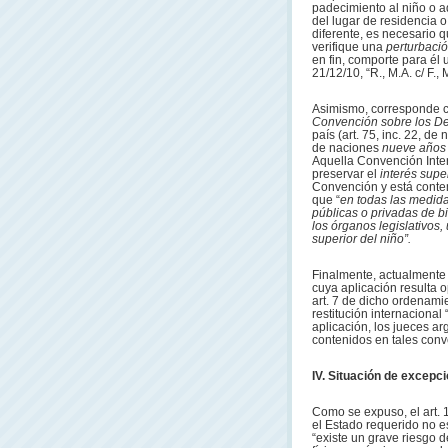
padecimiento al niño o a
del lugar de residencia 
diferente, es necesario
verifique una
perturbaci
en fin, comporte para él
21/12/10, “R., M.A. c/ F., 
Asimismo, corresponde co
Convención sobre los De
país (art. 75, inc. 22, d
de naciones
nueve años
Aquella Convención Inte
preservar el
interés supe
Convención y está contemp
que “
en todas las medida
públicas o privadas de bi
los órganos legislativos,
superior del niño”.
Finalmente, actualmente 
cuya aplicación resulta 
art. 7 de dicho ordenamie
restitución internacional
aplicación, los jueces ar
contenidos en tales conv
IV. Situación de excepci
Como se expuso, el art. 
el Estado requerido no e
“existe un grave riesgo d