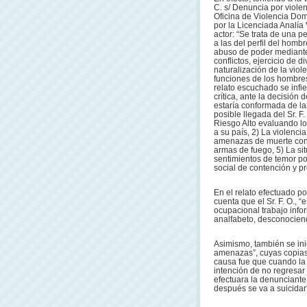
C. s/ Denuncia por violenc
Oficina de Violencia Dom
por la Licenciada Analía
actor: “Se trata de una 
a las del perfil del homb
abuso de poder mediante e
conflictos, ejercicio de d
naturalización de la vio
funciones de los hombres
relato escuchado se infie
crítica, ante la decisión 
estaría conformada de la
posible llegada del Sr. F
Riesgo Alto evaluando lo
a su país, 2) La violencia
amenazas de muerte contra 
armas de fuego, 5) La sit
sentimientos de temor por 
social de contención y pro
En el relato efectuado po
cuenta que el Sr. F. O.,
ocupacional trabajo inf
analfabeto, desconociendo
Asimismo, también se inici
amenazas”, cuyas copias c
causa fue que cuando la 
intención de no regresar a
efectuara la denunciante
después se va a suicidar”