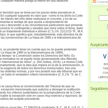
de cualquier manera ponga al menor en una situación
Comenta
I
ier decisión que se tome por los jueces debe prevalecer el
o. En cualquier supuesto es claro que –como lo ha dicho la Corte
 de interés del niño debe realizarse
in concreto
, y no de un
presenta la ventaja de que ayuda a desprenderse de
as y descender a las circunstancias particulares que presenta
econocer lo contingente y variable que reina sobre el tema, dado
á un tratamiento individual e idóneo (C.S.J.N. 22/12/15 “R., M.A.
e hijo), lo que significa que, indudablemente, esta directiva ha de
n las convenciones de La Haya de 1980 y la Interamericana de
Auspiciant
ón, es prudente tener en cuenta que no se puede pretender
 La Haya de 1980 (o la Interamericana de 1989),
o tiempo- la Convención sobre los Derechos del Niño. Es
a normativa no se puede violar groseramente otra (Mizrahi,
n internacional de niños”, p. 264, Astrea, 2016). La misma Corte
BO
teradamente, que la idea que impera es la de la armonización, lo
la exigencia de todos los derechos involucrados, tras una
TRI
 las distintas normas, y por eso postuló ese alto tribunal que en
CO
se halla el verdadero criterio hermenéutico (C.S.J.N. “S. de C.
LIBROS
2).
e la causa lleva al convencimiento del Tribunal de que se
Seguidores
a excepción mencionada que autoriza a denegar la restitución
ndo los criterios sustentados en la jurisprudencia de la Corte
licable la excepción
solo en casos muy estrictos y rigurosos,
tal
nálisis del acápite precedente.
ista la causa Nro. 77.306/2014 caratulada “A. C., M. E. c/ F. O., J.