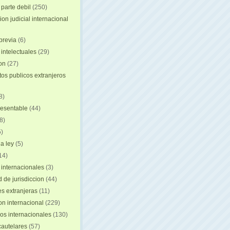
 parte debil
(250)
on judicial internacional
previa
(6)
intelectuales
(29)
ion
(27)
s publicos extranjeros
8)
resentable
(44)
8)
)
a ley
(5)
14)
 internacionales
(3)
 de jurisdiccion
(44)
es extranjeras
(11)
on internacional
(229)
os internacionales
(130)
autelares
(57)