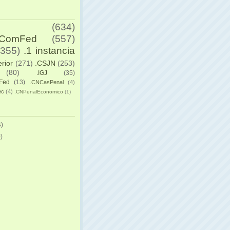
(634)
yComFed
(557)
(355)
.1 instancia
erior
(271)
.CSJN
(253)
(80)
.IGJ
(35)
Fed
(13)
.CNCasPenal
(4)
ec
(4)
.CNPenalEconomico
(1)
)
)