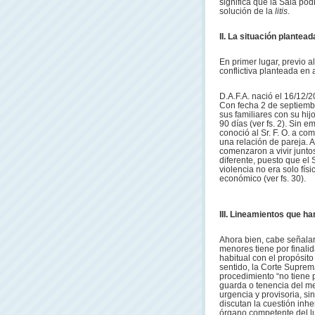
significa que la Sala pod
solución de la
litis
.
II. La situación plantea
En primer lugar, previo al
conflictiva planteada en 
D.A.F.A. nació el 16/12/
Con fecha 2 de septiembr
sus familiares con su hij
90 días (ver fs. 2). Sin 
conoció al Sr. F. O. a co
una relación de pareja. 
comenzaron a vivir junto
diferente, puesto que el 
violencia no era solo fís
económico (ver fs. 30).
III. Lineamientos que ha
Ahora bien, cabe señalar 
menores tiene por finalid
habitual con el propósito
sentido, la Corte Suprem
procedimiento “no tiene p
guarda o tenencia del me
urgencia y provisoria, s
discutan la cuestión inhe
órgano competente del lu