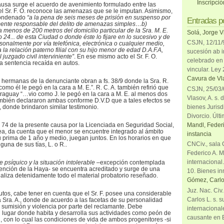
Inscripci
 causa surge el acuerdo de avenimiento formulado entre las
 el Sr. F. O. reconoce las amenazas que se le imputan. Asimismo,
condenado
“a la pena de seis meses de prisión en suspenso por
Entradas p
mente responsable del delito de amenazas simples…b)
 menos de 200 metros del domicilio particular de la Sra. M. E.
Solá, Jorge V
o 24... de esta Ciudad o donde éste lo fijare en lo sucesivo y de
CSJN, 12/11/9
sonalmente por vía telefónica, electrónica o cualquier medio,
 la relación paterno filial con su hijo menor de edad D.A.F.A,
sucesión ab i
 juzgado civil interviniente”
. En ese mismo acto el Sr. F. O.
celebrado en 
la sentencia recaída en autos.
vincular. Ley
Cavura de Vla
 hermanas de la denunciante obran a fs. 38/9 donde la Sra. R.
como él le pegó en la cara a M. E.”. R. C. A. también refirió que
CSJN, 25/03/6
raguay “…vio como J. le pegó en la cara a M. E. al menos dos
Vlasov, A. s. 
ambién declararon ambas conforme D.V.D que a tales efectos se
bienes Jurisd
, donde brindaron similar testimonio.
Divorcio. Últi
Mandl, Federi
. 74 de la presente causa por la Licenciada en Seguridad Social,
a, da cuenta que el menor se encuentre integrado al ámbito
instancia
su prima de 1 año y medio, juegan juntos. En los horarios en que
CNCiv., sala 
lguna de sus tías, L. o R..
Federico A. M
internacional
e psíquico y la situación intolerable
–excepción contemplada
ención
de la Haya- se encuentra acreditado y surge de una
10. Bienes in
naliza detenidamente todo el material probatorio reseñado.
Gómez, Carlo
Juz. Nac. Civ
utos, cabe tener en cuenta que el Sr. F. posee una considerable
Carlos L. s. 
a Sra. A., donde de acuerdo a las facetas de su personalidad
e sumisión y violencia por parte del reclamante. Debe
internacional
l lugar donde habita y desarrolla sus actividades como peón de
causante en 
, con lo cual las condiciones de vida de ambos progenitores -si