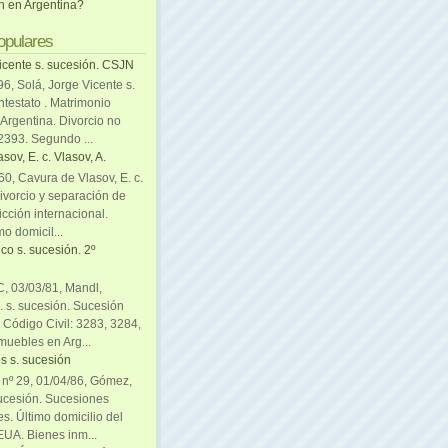
ón en Argentina?
opulares
icente s. sucesión. CSJN
6, Solá, Jorge Vicente s.
ntestato . Matrimonio
Argentina. Divorcio no
 2393. Segundo ...
sov, E. c. Vlasov, A.
0, Cavura de Vlasov, E. c.
divorcio y separación de
icción internacional.
mo domicil...
co s. sucesión. 2º
C, 03/03/81, Mandl,
. s. sucesión. Sucesión
. Código Civil: 3283, 3284,
muebles en Arg...
s s. sucesión
. nº 29, 01/04/86, Gómez,
sucesión. Sucesiones
es. Último domicilio del
EUA. Bienes inm...