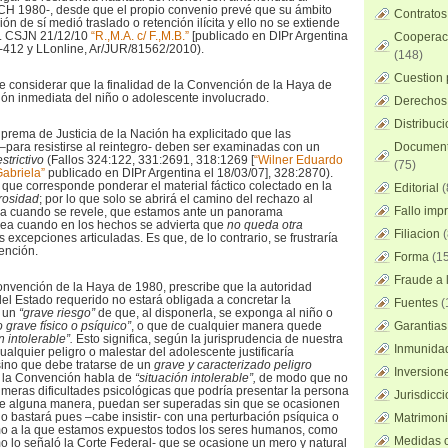
 CH 1980-, desde que el propio convenio prevé que su ámbito
Contratos
ón de sí medió traslado o retención ilícita y ello no se extiende
fr. CSJN 21/12/10
“R.,M.A. c/ F.,M.B.”
[publicado en DIPr Argentina
Cooperaci
-C-412 y LLonline, Ar/JUR/81562/2010).
(148)
Cuestion 
e considerar que la finalidad de la Convención de la Haya de
ción inmediata del niño o adolescente involucrado.
Derechos 
Distribuc
uprema de Justicia de la Nación ha explicitado que las
–para resistirse al reintegro- deben ser examinadas con un
Documento
estrictivo
(Fallos 324:122, 331:2691, 318:1269 [
“Wilner Eduardo
(75)
abriela”
publicado en DIPr Argentina el 18/03/07], 328:2870).
 que corresponde ponderar el material fáctico colectado en la
Editorial
(
urosidad
; por lo que solo se abrirá el camino del rechazo al
Fallo imp
ora cuando se revele, que estamos ante un panorama
sea cuando en los hechos se advierta que
no queda otra
Filiacion
(
 excepciones articuladas. Es que, de lo contrario, se frustraría
ención.
Forma
(15
Fraude a l
a Convención de la Haya de 1980, prescribe que la autoridad
 del Estado requerido no estará obligada a concretar la
Fuentes
(
e un
“grave riesgo”
de que, al disponerla, se exponga al niño o
o grave físico o psíquico”
, o que de cualquier manera quede
Garantias
n intolerable”.
Esto significa, según la jurisprudencia de nuestra
Inmunidad
alquier peligro o malestar del adolescente justificaría
 sino que debe tratarse de un
grave y caracterizado peligro
Inversion
o la Convención habla de
“situación intolerable”,
de modo que no
 meras dificultades psicológicas que podría presentar la persona
Jurisdicci
 de alguna manera, puedan ser superadas sin que se ocasionen
 bastará pues –cabe insistir- con una perturbación psíquica o
Matrimoni
mo a la que estamos expuestos todos los seres humanos, como
Medidas c
 lo señaló la Corte Federal- que se ocasione un mero y natural