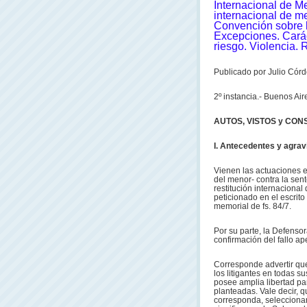
Internacional de M
internacional de m
Convención sobre l
Excepciones. Caráct
riesgo. Violencia. 
Publicado por Julio Córd
2º instancia.- Buenos Ai
AUTOS, VISTOS y CO
I. Antecedentes y agrav
Vienen las actuaciones en
del menor- contra la sent
restitución internacional
peticionado en el escrito
memorial de fs. 84/7.
Por su parte, la Defenso
confirmación del fallo ap
Corresponde advertir que
los litigantes en todas s
posee amplia libertad par
planteadas. Vale decir, q
corresponda, seleccionan