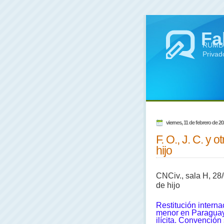
Fa
RUMBO 
Privad
viernes, 11 de febrero de 2
F. O., J. C. y o
hijo
CNCiv., sala H, 28/09
de hijo
Restitución intern
menor en Paraguay.
ilícita. Convención