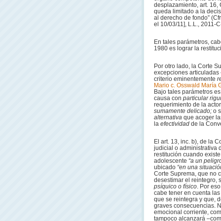
desplazamiento, art. 16,
queda limitado a la decisi
al derecho de fondo” (C
el 10/03/11], L.L., 2011
En tales parámetros, cab
1980 es lograr la restitu
Por otro lado, la Corte S
excepciones articuladas 
criterio eminentemente
r
Mario c. Osswald María G
Bajo tales parámetros es
causa con
particular rig
requerimiento de la act
sumamente delicado;
o 
alternativa
que acoger las
la
efectividad
de la Conv
El art. 13, inc. b), de l
judicial o administrativa
restitución cuando exist
adolescente
“a un peligr
ubicado
“en una situació
Corte Suprema, que no cu
desestimar el reintegro,
psíquico o físico
. Por es
cabe tener en cuenta las
que se reintegra y que,
graves consecuencias. No
emocional corriente, co
tampoco alcanzará –como