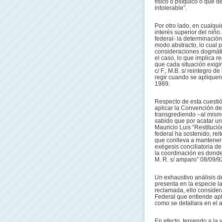
físico o psíquico o que 
intolerable”.
Por otro lado, en cualqu
interés superior del niñ
federal- la determinación
modo abstracto, lo cual 
consideraciones dogmátic
el caso, lo que implica r
que cada situación exigir
c/ F., M.B. s/ reintegro d
regir cuando se aplique
1989.
Respecto de esta cuesti
aplicar la Convención de
transgrediendo –al mism
sabido que por acatar un
Mauricio Luis “Restitució
federal ha sostenido, rei
que conlleva a mantener 
exégesis conciliatoria de
la coordinación es donde 
M. R. s/ amparo” 08/09/9
Un exhaustivo análisis d
presenta en la especie l
reclamada, ello considera
Federal que entiende ap
como se detallara en el a
En efecto, teniendo a la v