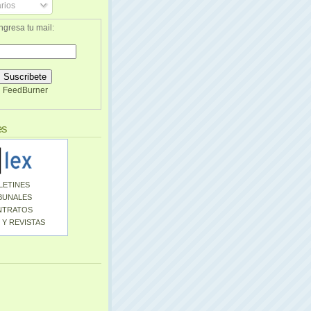
rios
ngresa tu mail:
FeedBurner
es
LETINES
BUNALES
NTRATOS
 Y REVISTAS