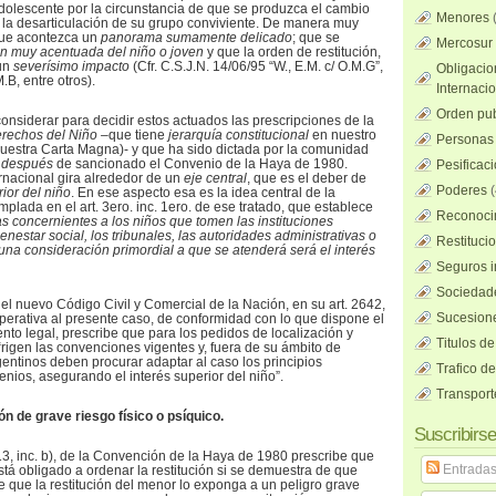
dolescente por la circunstancia de que se produzca el cambio
Menores
o la desarticulación de su grupo conviviente. De manera muy
 que acontezca un
panorama sumamente delicado
; que se
Mercosur
ón muy acentuada del niño o joven
y que la orden de restitución,
 un
severísimo impacto
(Cfr. C.S.J.N. 14/06/95 “W., E.M. c/ O.M.G”,
Obligacio
M.B, entre otros).
Internaci
Orden pub
nsiderar para decidir estos actuados las prescripciones de la
rechos del Niño –
que tiene
jerarquía constitucional
en nuestro
Personas 
e nuestra Carta Magna)- y que ha sido dictada por la comunidad
 después
de sancionado el Convenio de la Haya de 1980.
Pesificac
rnacional gira alrededor de un
eje central
, que es el deber de
Poderes
(
rior del niño
. En ese aspecto esa es la idea central de la
lada en el art. 3ero. inc. 1ero. de ese tratado, que establece
Reconocim
s concernientes a los niños que tomen las instituciones
enestar social, los tribunales, las autoridades administrativas o
Restituci
 una consideración primordial a que se atenderá será el interés
Seguros i
Sociedad
el nuevo Código Civil y Comercial de la Nación, en su art. 2642,
Sucesione
operativa al presente caso, de conformidad con lo que dispone el
nto legal, prescribe que para los pedidos de localización y
Titulos de
 “rigen las convenciones vigentes y, fuera de su ámbito de
gentinos deben procurar adaptar al caso los principios
Trafico d
enios, asegurando el interés superior del niño”.
Transport
ón de grave riesgo físico o psíquico.
Suscribirse
13, inc. b), de la Convención de la Haya de 1980 prescribe que
Entrada
stá obligado a ordenar la restitución si se demuestra de que
e que la restitución del menor lo exponga a un peligro grave