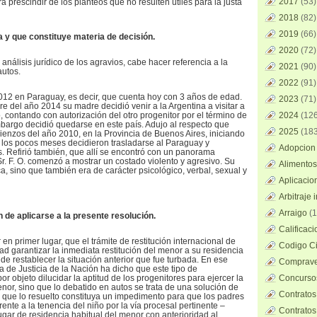
2017
(53)
rá prescindir de los planteos que no resulten útiles para la justa
2018
(82)
2019
(66)
da y que constituye materia de decisión.
2020
(72)
 análisis jurídico de los agravios, cabe hacer referencia a la
2021
(90)
autos.
2022
(91)
2012 en Paraguay, es decir, que cuenta hoy con 3 años de edad.
2023
(71)
e del año 2014 su madre decidió venir a la Argentina a visitar a
o, contando con autorización del otro progenitor por el término de
2024
(126
embargo decidió quedarse en este país. Adujo al respecto que
2025
(183
mienzos del año 2010, en la Provincia de Buenos Aires, iniciando
A los pocos meses decidieron trasladarse al Paraguay y
Adopcion 
s. Refirió también, que allí se encontró con un panorama
Sr. F. O. comenzó a mostrar un costado violento y agresivo. Su
Alimentos
ica, sino que también era de carácter psicológico, verbal, sexual y
Aplicacio
Arbitraje 
Arraigo
(1
n de aplicarse a la presente resolución.
Calificac
en primer lugar, que el trámite de restitución internacional de
Codigo Ci
ad garantizar la inmediata restitución del menor a su residencia
 de restablecer la situación anterior que fue turbada. En ese
Comprave
a de Justicia de la Nación ha dicho que este tipo de
or objeto dilucidar la aptitud de los progenitores para ejercer la
Concursos
nor, sino que lo debatido en autos se trata de una solución de
Contratos
in que lo resuelto constituya un impedimento para que los padres
rente a la tenencia del niño por la vía procesal pertinente –
Contratos
gar de residencia habitual del menor con anterioridad al