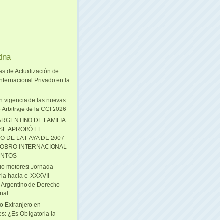
tina
as de Actualización de
nternacional Privado en la
n vigencia de las nuevas
 Arbitraje de la CCI 2026
ARGENTINO DE FAMILIA
 SE APROBÓ EL
O DE LA HAYA DE 2007
OBRO INTERNACIONAL
ENTOS
o motores! Jornada
ria hacia el XXXVII
 Argentino de Derecho
onal
o Extranjero en
s: ¿Es Obligatoria la