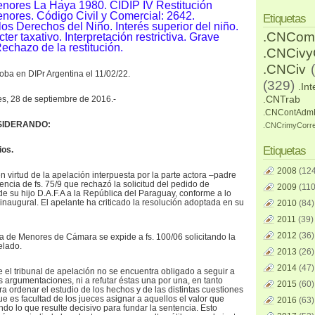
enores La Haya 1980. CIDIP IV Restitución
enores. Código Civil y Comercial: 2642.
Etiquetas
os Derechos del Niño. Interés superior del niño.
.CNCom
er taxativo. Interpretación restrictiva. Grave
Rechazo de la restitución.
.CNCiv
.CNCiv
oba en DIPr Argentina el 11/02/22.
(329)
.Int
.CNTrab
res, 28 de septiembre de 2016.-
.CNContAdm
NSIDERANDO:
.CNCrimyCorr
Etiquetas
ios.
2008
(124
 virtud de la apelación interpuesta por la parte actora –padre
encia de fs. 75/9 que rechazó la solicitud del pedido de
2009
(110
 de su hijo D.A.F.A a la República del Paraguay, conforme a lo
 inaugural. El apelante ha criticado la resolución adoptada en su
2010
(84)
2011
(39)
2012
(36)
ra de Menores de Cámara se expide a fs. 100/06 solicitando la
elado.
2013
(26)
2014
(47)
 el tribunal de apelación no se encuentra obligado a seguir a
us argumentaciones, ni a refutar éstas una por una, en tanto
2015
(60)
a ordenar el estudio de los hechos y de las distintas cuestiones
ue es facultad de los jueces asignar a aquellos el valor que
2016
(63)
do lo que resulte decisivo para fundar la sentencia. Esto