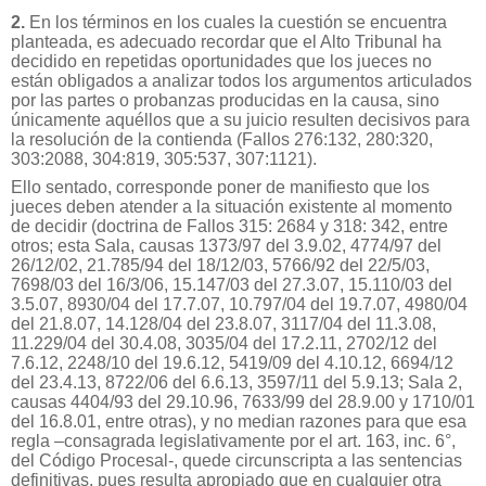
2.
En los términos en los cuales la cuestión se encuentra
planteada, es adecuado recordar que el Alto Tribunal ha
decidido en repetidas oportunidades que los jueces no
están obligados a analizar todos los argumentos articulados
por las partes o probanzas producidas en la causa, sino
únicamente aquéllos que a su juicio resulten decisivos para
la resolución de la contienda (Fallos 276:132, 280:320,
303:2088, 304:819, 305:537, 307:1121).
Ello sentado, corresponde poner de manifiesto que los
jueces deben atender a la situación existente al momento
de decidir (doctrina de Fallos 315: 2684 y 318: 342, entre
otros; esta Sala, causas 1373/97 del 3.9.02, 4774/97 del
26/12/02, 21.785/94 del 18/12/03, 5766/92 del 22/5/03,
7698/03 del 16/3/06, 15.147/03 del 27.3.07, 15.110/03 del
3.5.07, 8930/04 del 17.7.07, 10.797/04 del 19.7.07, 4980/04
del 21.8.07, 14.128/04 del 23.8.07, 3117/04 del 11.3.08,
11.229/04 del 30.4.08, 3035/04 del 17.2.11, 2702/12 del
7.6.12, 2248/10 del 19.6.12, 5419/09 del 4.10.12, 6694/12
del 23.4.13, 8722/06 del 6.6.13, 3597/11 del 5.9.13; Sala 2,
causas 4404/93 del 29.10.96, 7633/99 del 28.9.00 y 1710/01
del 16.8.01, entre otras), y no median razones para que esa
regla –consagrada legislativamente por el art. 163, inc. 6°,
del Código Procesal-, quede circunscripta a las sentencias
definitivas, pues resulta apropiado que en cualquier otra