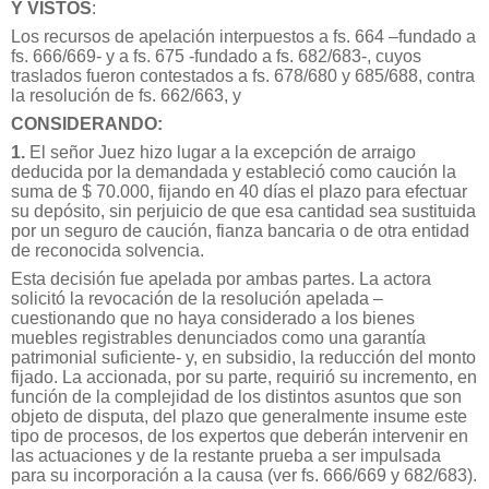
Y VISTOS
:
Los recursos de apelación interpuestos a fs. 664 –fundado a
fs. 666/669- y a fs. 675 -fundado a fs. 682/683-, cuyos
traslados fueron contestados a fs. 678/680 y 685/688, contra
la resolución de fs. 662/663, y
CONSIDERANDO:
1.
El señor Juez hizo lugar a la excepción de arraigo
deducida por la demandada y estableció como caución la
suma de $ 70.000, fijando en 40 días el plazo para efectuar
su depósito, sin perjuicio de que esa cantidad sea sustituida
por un seguro de caución, fianza bancaria o de otra entidad
de reconocida solvencia.
Esta decisión fue apelada por ambas partes. La actora
solicitó la revocación de la resolución apelada –
cuestionando que no haya considerado a los bienes
muebles registrables denunciados como una garantía
patrimonial suficiente- y, en subsidio, la reducción del monto
fijado. La accionada, por su parte, requirió su incremento, en
función de la complejidad de los distintos asuntos que son
objeto de disputa, del plazo que generalmente insume este
tipo de procesos, de los expertos que deberán intervenir en
las actuaciones y de la restante prueba a ser impulsada
para su incorporación a la causa (ver fs. 666/669 y 682/683).