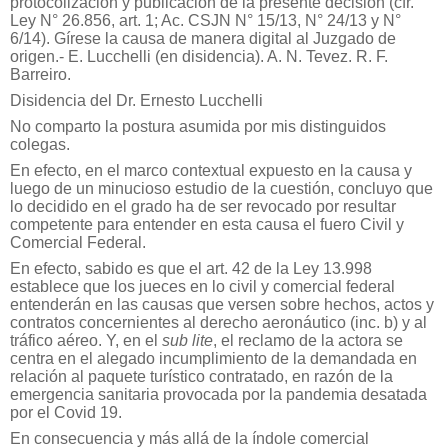
protocolización y publicación de la presente decisión (cfr.
Ley N° 26.856, art. 1; Ac. CSJN N° 15/13, N° 24/13 y N°
6/14). Gírese la causa de manera digital al Juzgado de
origen.-
E. Lucchelli (en disidencia). A. N. Tevez. R. F.
Barreiro.
Disidencia del Dr. Ernesto Lucchelli
No comparto la postura asumida por mis distinguidos
colegas.
En efecto, en el marco contextual expuesto en la causa y
luego de un minucioso estudio de la cuestión, concluyo que
lo decidido en el grado ha de ser revocado por resultar
competente para entender en esta causa el fuero Civil y
Comercial Federal.
En efecto, sabido es que el art. 42 de la Ley 13.998
establece que los jueces en lo civil y comercial federal
entenderán en las causas que versen sobre hechos, actos y
contratos concernientes al derecho aeronáutico (inc. b) y al
tráfico aéreo. Y, en el
sub lite
, el reclamo de la actora se
centra en el alegado incumplimiento de la demandada en
relación al paquete turístico contratado, en razón de la
emergencia sanitaria provocada por la pandemia desatada
por el Covid 19.
En consecuencia y más allá de la índole comercial