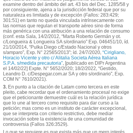
examine
dentro del ámbito del art. 43 bis del Dec. 1285/58 y
por consiguiente, ajena a la jurisdicción federal que por su
naturaleza es limitada y de excepción (
Fallos:
283:429;
301:51) en tanto no queda vinculada intrínsecamente con
las normas que regulan el transporte aéreo sino de forma
más genérica con una atribución a una relación de consumo
(conf. esta Sala, 14/2/2012, “Marta Roberto Germán y ot.
c/Longueira & Longueira SA s/ordinario” Exp. 046451/10, íd.
21/10/2014, “Pulka Diego c/Estado Nacional y otros
s/amparo”, Exp. N° 22565/2013”; íd. 24/7/2020,
“Cirigliano,
Horacio Vicente y otro c/ Alitalia Societa Aérea Italiana
S.P.A. s/medida precautoria”
, [publicado en DIPr Argentina
el 14/02/22] Expte. N° 5652/2020; 18/2/2022, “Gestido,
Leandro D. c/Despegar.com.ar SA y otro s/ordinario”, Exp.
COM N° 7610/2021).
3.
En punto a la citación de Latam como tercera en este
pleito, cabe recordar que el ordenamiento procesal no exige
que el peticionante demuestre cuál es la relación jurídica
que lo une al tercero como requisito para dar curso a la
petición; mas como es un instituto de carácter excepcional,
que se interpreta con criterio restrictivo, debe mediar
invocación sobre la existencia de una comunidad de
controversia (Fallos 326:3529).
Lo que se requiere es que exista más que un mero interés