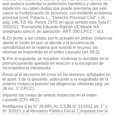
que pudiera sustentar la pretensión hipotética y ulterior de
repetición, no caben dudas que puede aventarse por este
cauce la multiplicación de procesos, con evidente economía
procesal (conf. Palacio, L., “Derecho Procesal Civil”, t. III,
pág. 246, Ed. Ab. Perrot, 1970; en igual sentido esta Sala F,
3/5/2012, “Romanello Eduardo Ramón c/Citibank NA
s/ordinario s/incid. de apelación -ART. 250 CPCC-”; íd.).
4.
En punto a las costas, por lo actuado en ambas instancias
atento el modo en que se decide y la existencia de
opinabilidad en la materia que suscitó el recurso, las
mismas se impondrán en el orden causado (art. 68:2).
5.
Por lo expuesto, se resuelve: confirmar lo decidido en el
pronunciamiento apelado en relación a la excepción de
incompetencia introducida.
Revocar el decisorio en crisis en los términos señalados en
el apart. 3 de la presente, ordenando a la magistrada de la
anterior instancia proveer las diligencias ulteriores (arg. art.
36 inc. 1° CPCC).
Imponer las costas de ambas instancias en el orden
causado (CPr. 68:2).
Notifíquese (Ley N° 26.685, Ac. CSJN N° 31/2011 art. 1° y
N° 3/2015, y al Ministerio Público Fiscal. Cúmplase con la