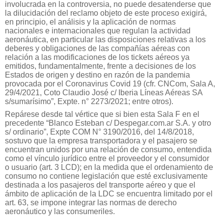
involucrada en la controversia, no puede desatenderse que
la dilucidación del reclamo objeto de este proceso exigirá,
en principio, el análisis y la aplicación de normas
nacionales e internacionales que regulan la actividad
aeronáutica, en particular las disposiciones relativas a los
deberes y obligaciones de las compañías aéreas con
relación a las modificaciones de los tickets aéreos ya
emitidos, fundamentalmente, frente a decisiones de los
Estados de origen y destino en razón de la pandemia
provocada por el Coronavirus Covid 19 (cfr. CNCom, Sala A,
29/4/2021, Coto Claudio José c/ Iberia Líneas Aéreas SA
s/sumarísimo”, Expte. n° 2273/2021; entre otros).
Repárese desde tal vértice que si bien esta Sala F en el
precedente “Blanco Esteban c/ Despegar.com.ar S.A. y otro
s/ ordinario”, Expte COM N° 3190/2016, del 14/8/2018,
sostuvo que la empresa transportadora y el pasajero se
encuentran unidos por una relación de consumo, entendida
como el vínculo jurídico entre el proveedor y el consumidor
o usuario (art. 3 LCD); en la medida que el ordenamiento de
consumo no contiene legislación que esté exclusivamente
destinada a los pasajeros del transporte aéreo y que el
ámbito de aplicación de la LDC se encuentra limitado por el
art. 63, se impone integrar las normas de derecho
aeronáutico y las consumeriles.