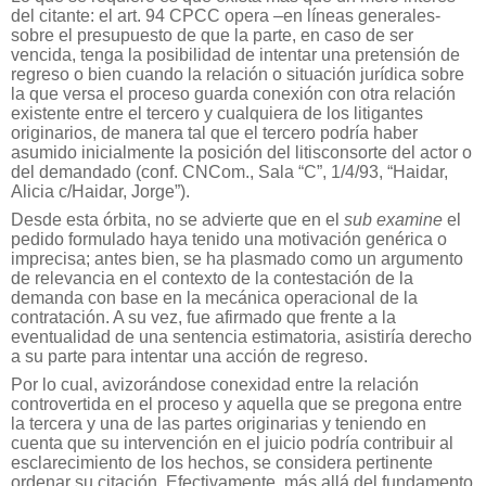
del citante: el art. 94 CPCC opera –en líneas generales-
sobre el presupuesto de que la parte, en caso de ser
vencida, tenga la posibilidad de intentar una pretensión de
regreso o bien cuando la relación o situación jurídica sobre
la que versa el proceso guarda conexión con otra relación
existente entre el tercero y cualquiera de los litigantes
originarios, de manera tal que el tercero podría haber
asumido inicialmente la posición del litisconsorte del actor o
del demandado (conf. CNCom., Sala “C”, 1/4/93, “Haidar,
Alicia c/Haidar, Jorge”).
Desde esta órbita, no se advierte que en el
sub examine
el
pedido formulado haya tenido una motivación genérica o
imprecisa; antes bien, se ha plasmado como un argumento
de relevancia en el contexto de la contestación de la
demanda con base en la mecánica operacional de la
contratación. A su vez, fue afirmado que frente a la
eventualidad de una sentencia estimatoria, asistiría derecho
a su parte para intentar una acción de regreso.
Por lo cual, avizorándose conexidad entre la relación
controvertida en el proceso y aquella que se pregona entre
la tercera y una de las partes originarias y teniendo en
cuenta que su intervención en el juicio podría contribuir al
esclarecimiento de los hechos, se considera pertinente
ordenar su citación. Efectivamente, más allá del fundamento