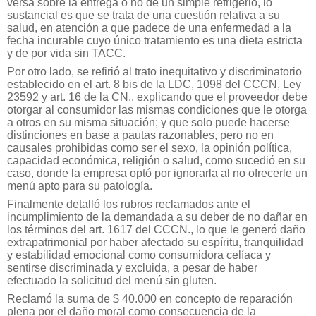
versa sobre la entrega o no de un simple refrigerio, lo
sustancial es que se trata de una cuestión relativa a su
salud, en atención a que padece de una enfermedad a la
fecha incurable cuyo único tratamiento es una dieta estricta
y de por vida sin TACC.
Por otro lado, se refirió al trato inequitativo y discriminatorio
establecido en el art. 8 bis de la LDC, 1098 del CCCN, Ley
23592 y art. 16 de la CN., explicando que el proveedor debe
otorgar al consumidor las mismas condiciones que le otorga
a otros en su misma situación; y que solo puede hacerse
distinciones en base a pautas razonables, pero no en
causales prohibidas como ser el sexo, la opinión política,
capacidad económica, religión o salud, como sucedió en su
caso, donde la empresa optó por ignorarla al no ofrecerle un
menú apto para su patología.
Finalmente detalló los rubros reclamados ante el
incumplimiento de la demandada a su deber de no dañar en
los términos del art. 1617 del CCCN., lo que le generó daño
extrapatrimonial por haber afectado su espíritu, tranquilidad
y estabilidad emocional como consumidora celíaca y
sentirse discriminada y excluida, a pesar de haber
efectuado la solicitud del menú sin gluten.
Reclamó la suma de $ 40.000 en concepto de reparación
plena por el daño moral como consecuencia de la