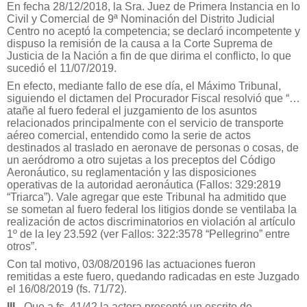
En fecha 28/12/2018, la Sra. Juez de Primera Instancia en lo
Civil y Comercial de 9ª Nominación del Distrito Judicial
Centro no aceptó la competencia; se declaró incompetente y
dispuso la remisión de la causa a la Corte Suprema de
Justicia de la Nación a fin de que dirima el conflicto, lo que
sucedió el 11/07/2019.
En efecto, mediante fallo de ese día, el Máximo Tribunal,
siguiendo el dictamen del Procurador Fiscal resolvió que “…
atañe al fuero federal el juzgamiento de los asuntos
relacionados principalmente con el servicio de transporte
aéreo comercial, entendido como la serie de actos
destinados al traslado en aeronave de personas o cosas, de
un aeródromo a otro sujetas a los preceptos del Código
Aeronáutico, su reglamentación y las disposiciones
operativas de la autoridad aeronáutica (Fallos: 329:2819
“Triarca”). Vale agregar que este Tribunal ha admitido que
se sometan al fuero federal los litigios donde se ventilaba la
realización de actos discriminatorios en violación al artículo
1º de la ley 23.592 (ver Fallos: 322:3578 “Pellegrino” entre
otros”.
Con tal motivo, 03/08/20196 las actuaciones fueron
remitidas a este fuero, quedando radicadas en este Juzgado
el 16/08/2019 (fs. 71/72).
III.-
Que a fs. 41/42 la actora presentó un escrito de