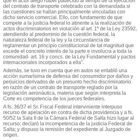
que el actor alegó haber padecido al tiempo de la ejecución
del contrato de transporte celebrado con la demandada si
las cuestiones se hallan principalmente vinculadas con
dicho servicio comercial. Ello, con fundamento de que
compete a la justicia federal lo atinente a la realización de
actos discriminatorios en violación al art. 1º de la Ley 23592,
atendiendo al predominio de la cuestión federal, la
naturaleza federal de la ley y la circunstancia de
reglamentar un principio constitucional de tal magnitud que
excede el concreto interés de la parte e involucra a toda la
comunidad- art. 16 y concs. de la Ley Fundamental y pactos
internacionales incorporados a ella”.
Además, se tuvo en cuenta que en autos se entabló una
acción sumarísima de defensa del consumidor por daños y
perjuicios derivados de un presunto hecho discriminatorio
en razón de un contrato de transporte reglado por la
legislación aeronáutica, materia que según interpreta la
Corte es competencia de los jueces federales.
A fs. 36/37 el Sr. Fiscal Federal interviniente interpuso
recurso de apelación en contra de dicha providencia y a fs.
50/52 la Sala II de la Cámara Federal de Salta hizo lugar al
recurso; declaró la incompetencia de la justicia Federal de
Salta; y dispuso la remisión del expediente al Juzgado de
origen.