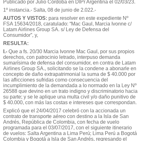
Publicado por Julio Córdoba en DIPr Argentina el 02/03/23.
1º instancia.- Salta, 08 de junio de 2.022.-
AUTOS Y VISTOS:
para resolver en este expediente Nº
FSA 15634/2018, caratulado: “Mac Gaul, Marcia Ivonne c/
Latam Airlines Group SA. s/ Ley de Defensa del
Consumidor”, y,
RESULTA:
I.-
Que a fs. 20/30 Marcia Ivonne Mac Gaul, por sus propios
derechos, con patrocinio letrado, interpuso demanda
sumarísima de defensa del consumidor, en contra de Latam
Airlines Group SA., solicitando se la condene a abonarle en
concepto de daño extrapatrimonial la suma de $ 40.000 por
las aflicciones sufridas como consecuencia del
incumplimiento de la demandada a lo normado en la Ley Nº
26588 que devino en un trato indigno y discriminatorio hacia
su parte; y se le aplique una multa civil y/o daño punitivo de
$ 40.000, con más las costas e intereses que correspondan.
Explicó que el 24/04/2017 celebró con la accionada un
contrato de transporte aéreo con destino a la Isla de San
Andrés, República de Colombia, con fecha de vuelo
programada para el 03/07/2017, con el siguiente itinerario
de vuelos: Salta Argentina a Lima Perú; Lima Perú a Bogotá
Colombia y Bogotá a Isla de San Andrés, regresando el