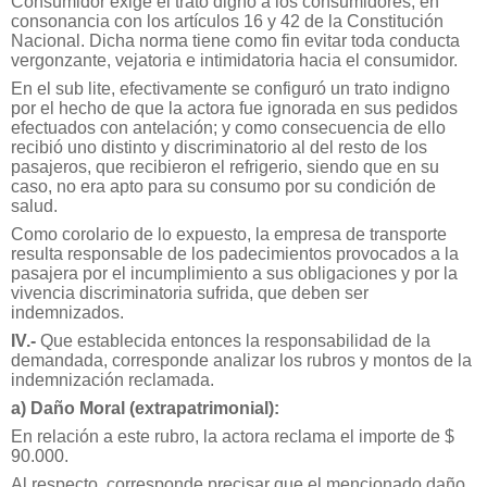
Consumidor exige el trato digno a los consumidores, en
consonancia con los artículos 16 y 42 de la Constitución
Nacional. Dicha norma tiene como fin evitar toda conducta
vergonzante, vejatoria e intimidatoria hacia el consumidor.
En el sub lite, efectivamente se configuró un trato indigno
por el hecho de que la actora fue ignorada en sus pedidos
efectuados con antelación; y como consecuencia de ello
recibió uno distinto y discriminatorio al del resto de los
pasajeros, que recibieron el refrigerio, siendo que en su
caso, no era apto para su consumo por su condición de
salud.
Como corolario de lo expuesto, la empresa de transporte
resulta responsable de los padecimientos provocados a la
pasajera por el incumplimiento a sus obligaciones y por la
vivencia discriminatoria sufrida, que deben ser
indemnizados.
IV.-
Que establecida entonces la responsabilidad de la
demandada, corresponde analizar los rubros y montos de la
indemnización reclamada.
a) Daño Moral (extrapatrimonial):
En relación a este rubro, la actora reclama el importe de $
90.000.
Al respecto, corresponde precisar que el mencionado daño