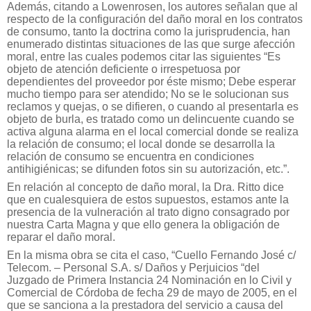
Además, citando a Lowenrosen, los autores señalan que al
respecto de la configuración del daño moral en los contratos
de consumo, tanto la doctrina como la jurisprudencia, han
enumerado distintas situaciones de las que surge afección
moral, entre las cuales podemos citar las siguientes “Es
objeto de atención deficiente o irrespetuosa por
dependientes del proveedor por éste mismo; Debe esperar
mucho tiempo para ser atendido; No se le solucionan sus
reclamos y quejas, o se difieren, o cuando al presentarla es
objeto de burla, es tratado como un delincuente cuando se
activa alguna alarma en el local comercial donde se realiza
la relación de consumo; el local donde se desarrolla la
relación de consumo se encuentra en condiciones
antihigiénicas; se difunden fotos sin su autorización, etc.”.
En relación al concepto de daño moral, la Dra. Ritto dice
que en cualesquiera de estos supuestos, estamos ante la
presencia de la vulneración al trato digno consagrado por
nuestra Carta Magna y que ello genera la obligación de
reparar el daño moral.
En la misma obra se cita el caso, “Cuello Fernando José c/
Telecom. – Personal S.A. s/ Daños y Perjuicios “del
Juzgado de Primera Instancia 24 Nominación en lo Civil y
Comercial de Córdoba de fecha 29 de mayo de 2005, en el
que se sanciona a la prestadora del servicio a causa del