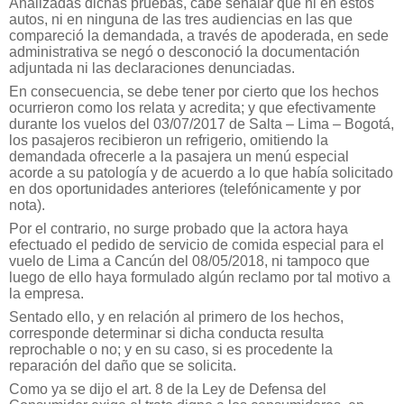
Analizadas dichas pruebas, cabe señalar que ni en estos
autos, ni en ninguna de las tres audiencias en las que
compareció la demandada, a través de apoderada, en sede
administrativa se negó o desconoció la documentación
adjuntada ni las declaraciones denunciadas.
En consecuencia, se debe tener por cierto que los hechos
ocurrieron como los relata y acredita; y que efectivamente
durante los vuelos del 03/07/2017 de Salta – Lima – Bogotá,
los pasajeros recibieron un refrigerio, omitiendo la
demandada ofrecerle a la pasajera un menú especial
acorde a su patología y de acuerdo a lo que había solicitado
en dos oportunidades anteriores (telefónicamente y por
nota).
Por el contrario, no surge probado que la actora haya
efectuado el pedido de servicio de comida especial para el
vuelo de Lima a Cancún del 08/05/2018, ni tampoco que
luego de ello haya formulado algún reclamo por tal motivo a
la empresa.
Sentado ello, y en relación al primero de los hechos,
corresponde determinar si dicha conducta resulta
reprochable o no; y en su caso, si es procedente la
reparación del daño que se solicita.
Como ya se dijo el art. 8 de la Ley de Defensa del