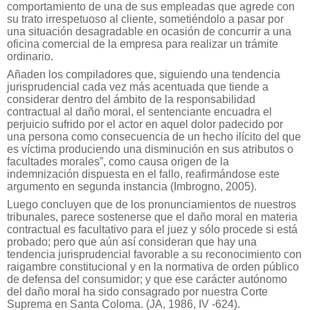
comportamiento de una de sus empleadas que agrede con
su trato irrespetuoso al cliente, sometiéndolo a pasar por
una situación desagradable en ocasión de concurrir a una
oficina comercial de la empresa para realizar un trámite
ordinario.
Añaden los compiladores que, siguiendo una tendencia
jurisprudencial cada vez más acentuada que tiende a
considerar dentro del ámbito de la responsabilidad
contractual al daño moral, el sentenciante encuadra el
perjuicio sufrido por el actor en aquel dolor padecido por
una persona como consecuencia de un hecho ilícito del que
es víctima produciendo una disminución en sus atributos o
facultades morales”, como causa origen de la
indemnización dispuesta en el fallo, reafirmándose este
argumento en segunda instancia (Imbrogno, 2005).
Luego concluyen que de los pronunciamientos de nuestros
tribunales, parece sostenerse que el daño moral en materia
contractual es facultativo para el juez y sólo procede si está
probado; pero que aún así consideran que hay una
tendencia jurisprudencial favorable a su reconocimiento con
raigambre constitucional y en la normativa de orden público
de defensa del consumidor; y que ese carácter autónomo
del daño moral ha sido consagrado por nuestra Corte
Suprema en Santa Coloma. (JA, 1986, IV -624).