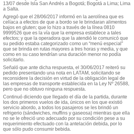
13/07 desde Isla San Andrés a Bogotá; Bogotá a Lima; Lima
a Salta.
Agregó que el 28/06/2017 informó en la aerolínea que es
celíaca a efectos de que a bordo se le brindaran alimentos
bajos en gluten; que lo hizo a través de la línea 0810
9999526 que es la vía que la empresa establece a tales
efectos; y que la operadora que la atendió le comunicó que
su pedido estaba categorizado como un “menú especial”
que se brinda en rutas mayores a tres horas y media, y que
como en su caso tendrían una duración menor no podía
solicitarlo.
Señaló que ante dicha respuesta, el 30/06/2017 reiteró su
pedido presentando una nota en LATAM, solicitando se
reconsidere la decisión en virtud de la obligación legal de
las empresas de transporte establecida en la Ley Nº 26588,
pero que no obtuvo ninguna respuesta.
Continuó diciendo que llegado el día de la partida, durante
los dos primeros vuelos de ida, únicos en los que existió
servicio abordo, a todos los pasajeros se les brindó un
refrigerio (sándwiches, muffins y gaseosa) mientras que ella
no se le ofreció uno adecuado por su condición pese a su
requerimiento efectuado con la antelación debida, por lo
que sólo pudo consumir bebida.