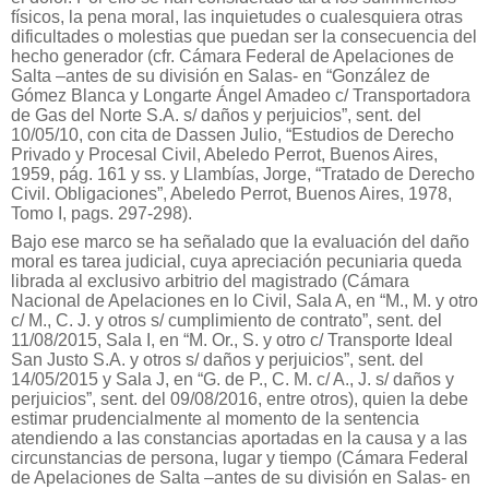
físicos, la pena moral, las inquietudes o cualesquiera otras
dificultades o molestias que puedan ser la consecuencia del
hecho generador (cfr. Cámara Federal de Apelaciones de
Salta –antes de su división en Salas- en “González de
Gómez Blanca y Longarte Ángel Amadeo c/ Transportadora
de Gas del Norte S.A. s/ daños y perjuicios”, sent. del
10/05/10, con cita de Dassen Julio, “Estudios de Derecho
Privado y Procesal Civil, Abeledo Perrot, Buenos Aires,
1959, pág. 161 y ss. y Llambías, Jorge, “Tratado de Derecho
Civil. Obligaciones”, Abeledo Perrot, Buenos Aires, 1978,
Tomo I, pags. 297-298).
Bajo ese marco se ha señalado que la evaluación del daño
moral es tarea judicial, cuya apreciación pecuniaria queda
librada al exclusivo arbitrio del magistrado (Cámara
Nacional de Apelaciones en lo Civil, Sala A, en “M., M. y otro
c/ M., C. J. y otros s/ cumplimiento de contrato”, sent. del
11/08/2015, Sala I, en “M. Or., S. y otro c/ Transporte Ideal
San Justo S.A. y otros s/ daños y perjuicios”, sent. del
14/05/2015 y Sala J, en “G. de P., C. M. c/ A., J. s/ daños y
perjuicios”, sent. del 09/08/2016, entre otros), quien la debe
estimar prudencialmente al momento de la sentencia
atendiendo a las constancias aportadas en la causa y a las
circunstancias de persona, lugar y tiempo (Cámara Federal
de Apelaciones de Salta –antes de su división en Salas- en