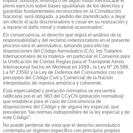
impida, obstruya, restrinja o de algún modo menoscabe el
pleno ejercicio sobre bases igualitarias de los derechos y
garantías fundamentales reconocidos en la Constitución
Nacional, será obligado, a pedido del damnificado, a dejar
sin efecto el acto discriminatorio o cesar en su realización y
a reparar el daño moral y material ocasionados”.
En consecuencia, el derecho que regirá el análisis de la
responsabilidad y del reclamo indemnizatorio en el presente
proceso será el aeronáutico, tomando para ello las
disposiciones del Código Aeronáutico (CA), los Tratados
Internacionales de la materia- en particular el Convenio para
la Unificación de Ciertas Reglas para el Transporte Aéreo
Internacional hecho en Montreal en 1999-, la Ley Nº 26.588,
La Nº 23592 y la Ley de Defensa del Consumidor con los
preceptos del Código Civil y Comercial de la Nación
interpretados de manera armónica y coherente.
Esta especialidad y prelación normativa se encuentra
ratificada por el art. 963 del CCyCN (prelación normativa)
que establece para el caso de concurrencia de
disposiciones del Código y de alguna ley especial, que
prevalecen “las normas indisponibles de la ley especial y de
este Código”.
No puede perderse de vista que el derecho aeronáutico
contempla un régimen específico con principios propios