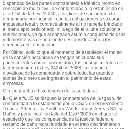
disparidad de las partes contratantes; e idéntico monto en
concepto de multa civil, de conformidad a lo establecido en
el art. 52 de la Ley 24.240, a los fines de sancionar a la
demandada por incumplir con las obligaciones a su cargo
impuestas legal y contractualmente al no haberle brindado
el menú apto peticionado, ni luego de ello, una solución a
sus reclamos, ya que al contrario asumió conductas dolosas
y demostrativas de una fuerte desconsideración a los
derechos del consumidor.
Por último, solicitó que al momento de establecer el monto
de la sanción pecuniaria se tengan en cuenta sus
padecimientos como consumidora, los incumplimientos de
la demandada a la Ley 24240 y 25688, la conducta
disvaliosa de la demandada y sobre todo, las grandes
sumas de dinero que ingresan al patrimonio de estas
empresas.
Ofreció prueba e hizo reserva del caso federal.
II.-
Que a fs. 35 se dispuso la competencia del juzgado, de
conformidad a lo establecido por la CSJN en el precedente
“Triarca, Alberto J. c/ Southern Winds Líneas Aéreas SA. s/
Daños y perjuicios”, en fallo del 11/07/2006 en el que se
estableció que “es competencia de la justicia federal el
reclamo de daño moral fundado en el trato discriminatorio