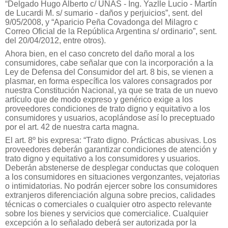
“Delgado Hugo Alberto c/ UNAS - Ing. Yazlle Lucio - Martín
de Lucardi M. s/ sumario - daños y perjuicios”, sent. del
9/05/2008, y “Aparicio Peña Covadonga del Milagro c
Correo Oficial de la República Argentina s/ ordinario”, sent.
del 20/04/2012, entre otros).
Ahora bien, en el caso concreto del daño moral a los
consumidores, cabe señalar que con la incorporación a la
Ley de Defensa del Consumidor del art. 8 bis, se vienen a
plasmar, en forma específica los valores consagrados por
nuestra Constitución Nacional, ya que se trata de un nuevo
artículo que de modo expreso y genérico exige a los
proveedores condiciones de trato digno y equitativo a los
consumidores y usuarios, acoplándose así lo preceptuado
por el art. 42 de nuestra carta magna.
El art. 8º bis expresa: “Trato digno. Prácticas abusivas. Los
proveedores deberán garantizar condiciones de atención y
trato digno y equitativo a los consumidores y usuarios.
Deberán abstenerse de desplegar conductas que coloquen
a los consumidores en situaciones vergonzantes, vejatorias
o intimidatorias. No podrán ejercer sobre los consumidores
extranjeros diferenciación alguna sobre precios, calidades
técnicas o comerciales o cualquier otro aspecto relevante
sobre los bienes y servicios que comercialice. Cualquier
excepción a lo señalado deberá ser autorizada por la