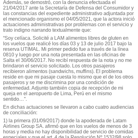
Además, se demostró, con la denuncia efectuada el
21/04/2017 ante la Secretaría de Defensa del Consumidor y
las constancias del expediente administrativo adjuntada por
el mencionado organismo el 04/05/2021, que la actora inició
actuaciones administrativas por problemas con el servicio y
trato indigno narrando textualmente que:
“Soy celíaca. Solicité a LAM alimentos libres de gluten en
los vuelos que realicé los días 03 y 13 de julio 2017 bajo la
reserva UTIMAL. Mi primer pedido fue a través de la línea
0810 y luego por una nota presentada en las oficinas de
Salta el 30/06/2017. No recibí respuesta de la nota y no me
brindaron el servicio solicitado. Los otros pasajeros
recibieron alimentos (sandwichs, muffins). El problema
reside en que mi pasaje cuesta lo mismo que el de los otros
pasajeros y se me discrimina por una condición de
enfermedad. Adjunto también copia de recepción de mi
queja en el aeropuerto de Lima, Perú en el mismo
sentido…”.
En dichas actuaciones se llevaron a cabo cuatro audiencias
de conciliación:
1) la primera (01/09/2017) donde la apoderada de Latam
Airlines Group SA. afirmó que en los vuelos de menos de 3
horas y media no hay disponibilidad de servicio de comidas
especiales y que el art. 4 de la Resolución Nº 1532/98 solo