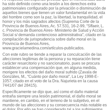
ha sido definido como una lesión a los derechos extra
patrimoniales configurado por la privación o disminución de
aquellos bienes que tienen un valor fundamental en la vida
del hombre como son la paz, la libertad, la tranquilidad, el
honor y los más sagrados afectos (Suprema Corte de la
Provincia de Buenos Aires, Ac. 57.531, 16-2-99, “Sffaeir, L.
c. Provincia de Buenos Aires- Ministerio de Salud y Acción
Social s/ demanda contencioso administrativa”, citado en la
compilación de jurisprudencia sobre daño moral en la
Provincia de Buenos Aires,
www.gracielamedina.com/artículos-publicados.
Con este rubro se tiende a reparar la conculcación de las
afecciones legítimas de la persona y su reparación tiene
carácter resarcitorio y no sancionatorio, pues se procura
establecer una compensación que, en alguna medida,
morigere los efectos del daño moral sufrido (Zavala de
Gonzáles, M., “Cuánto por daño moral”, La Ley 1998-E-
1057; citado en el voto de la Dra. Najurieta en la causa
7441/07 del 28415).
Específicamente se dijo que, así como el daño material
entraña siempre una lesión patrimonial, el daño moral se
mantiene, en cambio, en el terreno de lo subjetivo, en el
mundo de las afecciones y su consecuencia más notable es
el dolor. Por ello se han considerado tal a los sufrimientos