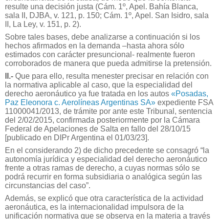
resulte una decisión justa (Cám. 1º, Apel. Bahía Blanca,
sala II, DJBA, v. 121, p. 150; Cám. 1º, Apel. San Isidro, sala
II, La Ley, v. 151, p. 2).
Sobre tales bases, debe analizarse a continuación si los
hechos afirmados en la demanda –hasta ahora sólo
estimados con carácter presuncional- realmente fueron
corroborados de manera que pueda admitirse la pretensión.
II.-
Que para ello, resulta menester precisar en relación con
la normativa aplicable al caso, que la especialidad del
derecho aeronáutico ya fue tratada en los autos
«Posadas,
Paz Eleonora c. Aerolíneas Argentinas SA»
expediente FSA
11000041/2013, de trámite por ante este Tribunal, sentencia
del 2/02/2015, confirmada posteriormente por la Cámara
Federal de Apelaciones de Salta en fallo del 28/10/15
[publicado en DIPr Argentina el 01/03/23].
En el considerando 2) de dicho precedente se consagró “la
autonomía jurídica y especialidad del derecho aeronáutico
frente a otras ramas de derecho, a cuyas normas sólo se
podrá recurrir en forma subsidiaria o analógica según las
circunstancias del caso”.
Además, se explicó que otra característica de la actividad
aeronáutica, es la internacionalidad impulsora de la
unificación normativa que se observa en la materia a través