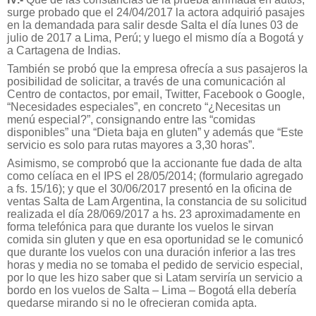
surge probado que el 24/04/2017 la actora adquirió pasajes
en la demandada para salir desde Salta el día lunes 03 de
julio de 2017 a Lima, Perú; y luego el mismo día a Bogotá y
a Cartagena de Indias.
También se probó que la empresa ofrecía a sus pasajeros la
posibilidad de solicitar, a través de una comunicación al
Centro de contactos, por email, Twitter, Facebook o Google,
“Necesidades especiales”, en concreto “¿Necesitas un
menú especial?”, consignando entre las “comidas
disponibles” una “Dieta baja en gluten” y además que “Este
servicio es solo para rutas mayores a 3,30 horas”.
Asimismo, se comprobó que la accionante fue dada de alta
como celíaca en el IPS el 28/05/2014; (formulario agregado
a fs. 15/16); y que el 30/06/2017 presentó en la oficina de
ventas Salta de Lam Argentina, la constancia de su solicitud
realizada el día 28/069/2017 a hs. 23 aproximadamente en
forma telefónica para que durante los vuelos le sirvan
comida sin gluten y que en esa oportunidad se le comunicó
que durante los vuelos con una duración inferior a las tres
horas y media no se tomaba el pedido de servicio especial,
por lo que les hizo saber que si Latam serviría un servicio a
bordo en los vuelos de Salta – Lima – Bogotá ella debería
quedarse mirando si no le ofrecieran comida apta.