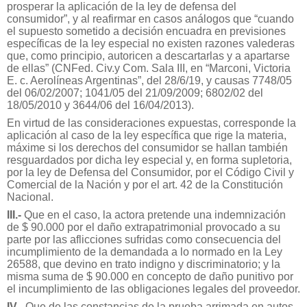
prosperar la aplicación de la ley de defensa del
consumidor”, y al reafirmar en casos análogos que “cuando
el supuesto sometido a decisión encuadra en previsiones
específicas de la ley especial no existen razones valederas
que, como principio, autoricen a descartarlas y a apartarse
de ellas” (CNFed. Civ.y Com. Sala III, en “Marconi, Victoria
E. c. Aerolíneas Argentinas”, del 28/6/19, y causas 7748/05
del 06/02/2007; 1041/05 del 21/09/2009; 6802/02 del
18/05/2010 y 3644/06 del 16/04/2013).
En virtud de las consideraciones expuestas, corresponde la
aplicación al caso de la ley específica que rige la materia,
máxime si los derechos del consumidor se hallan también
resguardados por dicha ley especial y, en forma supletoria,
por la ley de Defensa del Consumidor, por el Código Civil y
Comercial de la Nación y por el art. 42 de la Constitución
Nacional.
III.-
Que en el caso, la actora pretende una indemnización
de $ 90.000 por el daño extrapatrimonial provocado a su
parte por las aflicciones sufridas como consecuencia del
incumplimiento de la demandada a lo normado en la Ley
26588, que devino en trato indigno y discriminatorio; y la
misma suma de $ 90.000 en concepto de daño punitivo por
el incumplimiento de las obligaciones legales del proveedor.
IV.-
Que de las constancias de la prueba arrimada en autos,