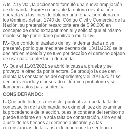
A fs. 73 y vta., la accionante formuló una nueva ampliación
de demanda. Expresó que ante la notoria devaluación
operada y a los fines de obtener una reparación plena en
los términos del art. 1740 del Código Civil y Comercial de la
Nación, su pretensión resarcitoria era de $ 90.000 en
concepto de daño extrapatrimonial y solicitó que el mismo
monto se fije por el daño punitivo o multa civil.
IV.-
Que corrido el traslado de ley, la demandada no se
presentó, por lo que mediante decreto del 13/11/2020 se la
declaró en rebeldía y se tuvo por decaído el derecho dejado
de usar para contestar la demanda.
V.-
Que el 11/03/2021 se abrió la causa a prueba y se
proveyó la ofrecida por la actora. Se produjo la que dan
cuenta las constancias del expediente; y el 20/10/2021 se
declaró vencido y clausurado el término probatorio y se
llamaron autos para sentencia.
CONSIDERANDO:
I.-
Que ante todo, es menester puntualizar que la falta de
contestación de la demanda no exime al juez de examinar
la procedencia de la acción, pues la condena del remiso no
puede fundarse en la sola falta de contestación, sino en el
ajuste de los hechos al derecho aplicable y a las
circunstancias de la causa, de modo que la sentencia