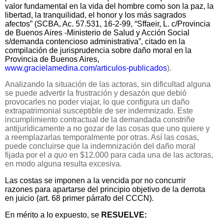
valor fundamental en la vida del hombre como son la paz, la
libertad, la tranquilidad, el honor y los más sagrados
afectos” (SCBA, Ac. 57.531, 16-2-99, “Sffaeir, L. c/Provincia
de Buenos Aires -Ministerio de Salud y Acción Social
s/demanda contencioso administrativa”, citado en la
compilación de jurisprudencia sobre daño moral en la
Provincia de Buenos Aires,
www.gracielamedina.com/articulos-publicados
).
Analizando la situación de las actoras, sin dificultad alguna
se puede advertir la frustración y desazón que debió
provocarles no poder viajar, lo que configura un daño
extrapatrimonial susceptible de ser indemnizado. Este
incumplimiento contractual de la demandada constriñe
antijurídicamente a no gozar de las cosas que uno quiere y
a reemplazarlas temporalmente por otras. Así las cosas,
puede concluirse que la indemnización del daño moral
fijada por el
a quo
en $12.000 para cada una de las actoras,
en modo alguna resulta excesiva.
Las costas se imponen a la vencida por no concurrir
razones para apartarse del principio objetivo de la derrota
en juicio (art. 68 primer párrafo del CCCN).
En mérito a lo expuesto, se
RESUELVE: