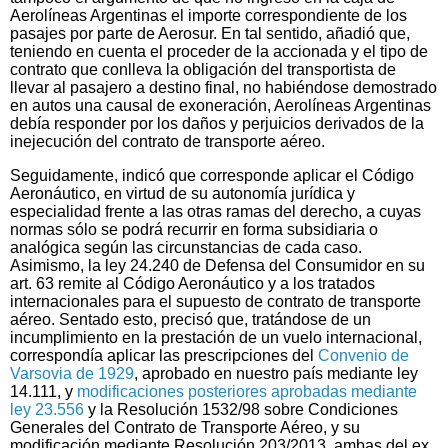
Aerolíneas Argentinas el importe correspondiente de los
pasajes por parte de Aerosur. En tal sentido, añadió que,
teniendo en cuenta el proceder de la accionada y el tipo de
contrato que conlleva la obligación del transportista de
llevar al pasajero a destino final, no habiéndose demostrado
en autos una causal de exoneración, Aerolíneas Argentinas
debía responder por los daños y perjuicios derivados de la
inejecución del contrato de transporte aéreo.
Seguidamente, indicó que corresponde aplicar el Código
Aeronáutico, en virtud de su autonomía jurídica y
especialidad frente a las otras ramas del derecho, a cuyas
normas sólo se podrá recurrir en forma subsidiaria o
analógica según las circunstancias de cada caso.
Asimismo, la ley 24.240 de Defensa del Consumidor en su
art. 63 remite al Código Aeronáutico y a los tratados
internacionales para el supuesto de contrato de transporte
aéreo. Sentado esto, precisó que, tratándose de un
incumplimiento en la prestación de un vuelo internacional,
correspondía aplicar las prescripciones del
Convenio de
Varsovia de 1929
, aprobado en nuestro país mediante ley
14.111, y
modificaciones posteriores aprobadas mediante
ley 23.556
y la Resolución 1532/98 sobre Condiciones
Generales del Contrato de Transporte Aéreo, y su
modificación mediante Resolución 203/2013, ambas del ex