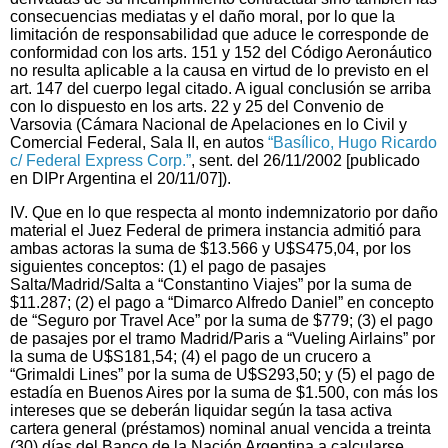
consecuencias mediatas y el daño moral, por lo que la
limitación de responsabilidad que aduce le corresponde de
conformidad con los arts. 151 y 152 del Código Aeronáutico
no resulta aplicable a la causa en virtud de lo previsto en el
art. 147 del cuerpo legal citado. A igual conclusión se arriba
con lo dispuesto en los arts. 22 y 25 del Convenio de
Varsovia (Cámara Nacional de Apelaciones en lo Civil y
Comercial Federal, Sala II, en autos
“Basílico, Hugo Ricardo
c/ Federal Express Corp.”
, sent. del 26/11/2002 [publicado
en DIPr Argentina el 20/11/07]).
IV. Que en lo que respecta al monto indemnizatorio por daño
material el Juez Federal de primera instancia admitió para
ambas actoras la suma de $13.566 y U$S475,04, por los
siguientes conceptos: (1) el pago de pasajes
Salta/Madrid/Salta a “Constantino Viajes” por la suma de
$11.287; (2) el pago a “Dimarco Alfredo Daniel” en concepto
de “Seguro por Travel Ace” por la suma de $779; (3) el pago
de pasajes por el tramo Madrid/Paris a “Vueling Airlains” por
la suma de U$S181,54; (4) el pago de un crucero a
“Grimaldi Lines” por la suma de U$S293,50; y (5) el pago de
estadía en Buenos Aires por la suma de $1.500, con más los
intereses que se deberán liquidar según la tasa activa
cartera general (préstamos) nominal anual vencida a treinta
(30) días del Banco de la Nación Argentina a calcularse