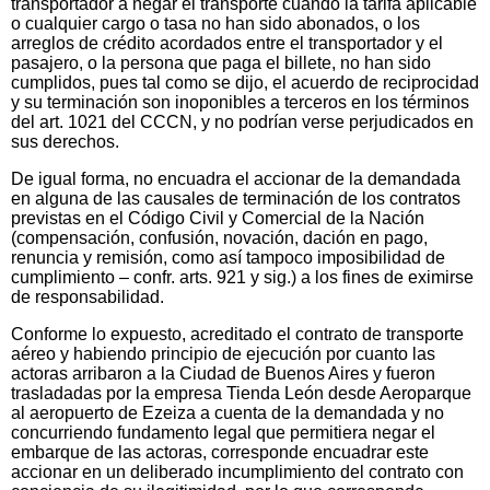
transportador a negar el transporte cuando la tarifa aplicable
o cualquier cargo o tasa no han sido abonados, o los
arreglos de crédito acordados entre el transportador y el
pasajero, o la persona que paga el billete, no han sido
cumplidos, pues tal como se dijo, el acuerdo de reciprocidad
y su terminación son inoponibles a terceros en los términos
del art. 1021 del CCCN, y no podrían verse perjudicados en
sus derechos.
De igual forma, no encuadra el accionar de la demandada
en alguna de las causales de terminación de los contratos
previstas en el Código Civil y Comercial de la Nación
(compensación, confusión, novación, dación en pago,
renuncia y remisión, como así tampoco imposibilidad de
cumplimiento – confr. arts. 921 y sig.) a los fines de eximirse
de responsabilidad.
Conforme lo expuesto, acreditado el contrato de transporte
aéreo y habiendo principio de ejecución por cuanto las
actoras arribaron a la Ciudad de Buenos Aires y fueron
trasladadas por la empresa Tienda León desde Aeroparque
al aeropuerto de Ezeiza a cuenta de la demandada y no
concurriendo fundamento legal que permitiera negar el
embarque de las actoras, corresponde encuadrar este
accionar en un deliberado incumplimiento del contrato con