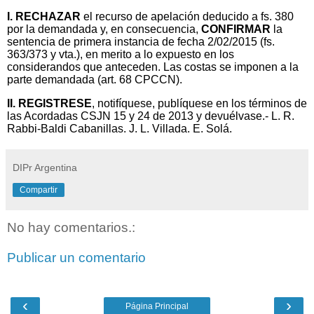
I. RECHAZAR
el recurso de apelación deducido a fs. 380
por la demandada y, en consecuencia,
CONFIRMAR
la
sentencia de primera instancia de fecha 2/02/2015 (fs.
363/373 y vta.), en merito a lo expuesto en los
considerandos que anteceden. Las costas se imponen a la
parte demandada (art. 68 CPCCN).
II. REGISTRESE
, notifíquese, publíquese en los términos de
las Acordadas CSJN 15 y 24 de 2013 y devuélvase.- L. R.
Rabbi-Baldi Cabanillas. J. L. Villada. E. Solá.
DIPr Argentina
Compartir
No hay comentarios.:
Publicar un comentario
‹
›
Página Principal