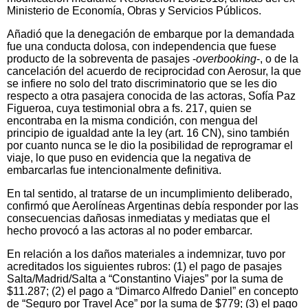
Ministerio de Economía, Obras y Servicios Públicos.
Añadió que la denegación de embarque por la demandada
fue una conducta dolosa, con independencia que fuese
producto de la sobreventa de pasajes -
overbooking
-, o de la
cancelación del acuerdo de reciprocidad con Aerosur, la que
se infiere no solo del trato discriminatorio que se les dio
respecto a otra pasajera conocida de las actoras, Sofía Paz
Figueroa, cuya testimonial obra a fs. 217, quien se
encontraba en la misma condición, con mengua del
principio de igualdad ante la ley (art. 16 CN), sino también
por cuanto nunca se le dio la posibilidad de reprogramar el
viaje, lo que puso en evidencia que la negativa de
embarcarlas fue intencionalmente definitiva.
En tal sentido, al tratarse de un incumplimiento deliberado,
confirmó que Aerolíneas Argentinas debía responder por las
consecuencias dañosas inmediatas y mediatas que el
hecho provocó a las actoras al no poder embarcar.
En relación a los daños materiales a indemnizar, tuvo por
acreditados los siguientes rubros: (1) el pago de pasajes
Salta/Madrid/Salta a “Constantino Viajes” por la suma de
$11.287; (2) el pago a “Dimarco Alfredo Daniel” en concepto
de “Seguro por Travel Ace” por la suma de $779; (3) el pago