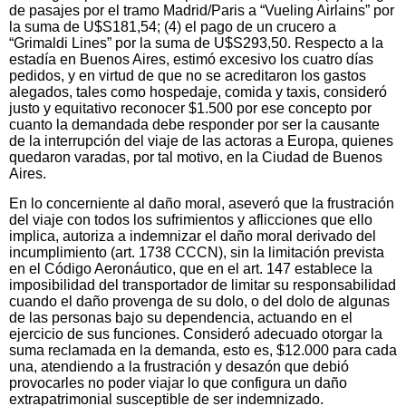
de pasajes por el tramo Madrid/Paris a “Vueling Airlains” por
la suma de U$S181,54; (4) el pago de un crucero a
“Grimaldi Lines” por la suma de U$S293,50. Respecto a la
estadía en Buenos Aires, estimó excesivo los cuatro días
pedidos, y en virtud de que no se acreditaron los gastos
alegados, tales como hospedaje, comida y taxis, consideró
justo y equitativo reconocer $1.500 por ese concepto por
cuanto la demandada debe responder por ser la causante
de la interrupción del viaje de las actoras a Europa, quienes
quedaron varadas, por tal motivo, en la Ciudad de Buenos
Aires.
En lo concerniente al daño moral, aseveró que la frustración
del viaje con todos los sufrimientos y aflicciones que ello
implica, autoriza a indemnizar el daño moral derivado del
incumplimiento (art. 1738 CCCN), sin la limitación prevista
en el Código Aeronáutico, que en el art. 147 establece la
imposibilidad del transportador de limitar su responsabilidad
cuando el daño provenga de su dolo, o del dolo de algunas
de las personas bajo su dependencia, actuando en el
ejercicio de sus funciones. Consideró adecuado otorgar la
suma reclamada en la demanda, esto es, $12.000 para cada
una, atendiendo a la frustración y desazón que debió
provocarles no poder viajar lo que configura un daño
extrapatrimonial susceptible de ser indemnizado.