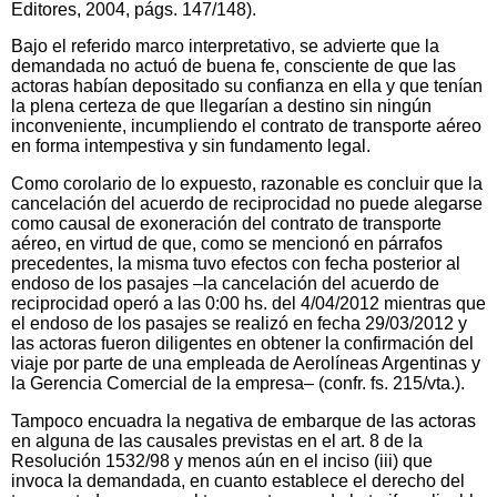
Editores, 2004, págs. 147/148).
Bajo el referido marco interpretativo, se advierte que la
demandada no actuó de buena fe, consciente de que las
actoras habían depositado su confianza en ella y que tenían
la plena certeza de que llegarían a destino sin ningún
inconveniente, incumpliendo el contrato de transporte aéreo
en forma intempestiva y sin fundamento legal.
Como corolario de lo expuesto, razonable es concluir que la
cancelación del acuerdo de reciprocidad no puede alegarse
como causal de exoneración del contrato de transporte
aéreo, en virtud de que, como se mencionó en párrafos
precedentes, la misma tuvo efectos con fecha posterior al
endoso de los pasajes –la cancelación del acuerdo de
reciprocidad operó a las 0:00 hs. del 4/04/2012 mientras que
el endoso de los pasajes se realizó en fecha 29/03/2012 y
las actoras fueron diligentes en obtener la confirmación del
viaje por parte de una empleada de Aerolíneas Argentinas y
la Gerencia Comercial de la empresa– (confr. fs. 215/vta.).
Tampoco encuadra la negativa de embarque de las actoras
en alguna de las causales previstas en el art. 8 de la
Resolución 1532/98 y menos aún en el inciso (iii) que
invoca la demandada, en cuanto establece el derecho del