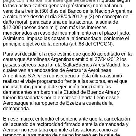
pago, con más los intereses que se deberán
liquidar según
la tasa activa cartera general (préstamos) nominal anual
vencida a treinta (30) días del Banco de la Nación Argentina
a calcularse desde el día 28/04/2012; y (2) en concepto de
daño moral, para cada una de las actoras, la suma de
$12.000 (pesos doce mil), con más los intereses
mencionados en caso de incumplimiento en el plazo fijado.
Asimismo, impuso las costas a la demandada, conforme el
principio objetivo de la derrota (art. 68 del CPCCN).
Para así decidir, el
a quo
estimó que quedó acreditado en la
causa que Aerolíneas Argentinas emitió el 27/04/2012 los
pasajes aéreos para la ruta Salta/Buenos Aires/Madrid, los
cuales venían endosados de Aerosur a Aerolíneas
Argentinas S.A. y, en consecuencia, ésta última asumió
realizar el viaje programado frente a las actoras, en el que
incluso hubo principio de ejecución por cuanto las
demandantes arribaron a la Ciudad de Buenos Aires y
fueron trasladadas por la empresa Tienda León desde
Aeroparque al aeropuerto de Ezeiza a cuenta de la
demandada.
En ese marco, entendió el sentenciante que la cancelación
del acuerdo de reciprocidad firmado entre la demandada y
Aerosur no resultaba oponible a las actoras, como así
tampoco el argumento de que no ingresó en la caja de