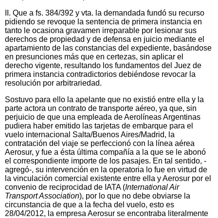
II. Que a fs. 384/392 y vta. la demandada fundó su recurso
pidiendo se revoque la sentencia de primera instancia en
tanto le ocasiona gravamen irreparable por lesionar sus
derechos de propiedad y de defensa en juicio mediante el
apartamiento de las constancias del expediente, basándose
en presunciones más que en certezas, sin aplicar el
derecho vigente, resultando los fundamentos del Juez de
primera instancia contradictorios debiéndose revocar la
resolución por arbitrariedad.
Sostuvo para ello la apelante que no existió entre ella y la
parte actora un contrato de transporte aéreo, ya que, sin
perjuicio de que una empleada de Aerolíneas Argentinas
pudiera haber emitido las tarjetas de embarque para el
vuelo internacional Salta/Buenos Aires/Madrid, la
contratación del viaje se perfeccionó con la línea aérea
Aerosur, y fue a ésta última compañía a la que se le abonó
el correspondiente importe de los pasajes. En tal sentido, -
agregó-, su intervención en la operatoria lo fue en virtud de
la vinculación comercial existente entre ella y Aerosur por el
convenio de reciprocidad de IATA (
International Air
Transport Association
), por lo que no debe obviarse la
circunstancia de que a la fecha del vuelo, esto es
28/04/2012, la empresa Aerosur se encontraba literalmente