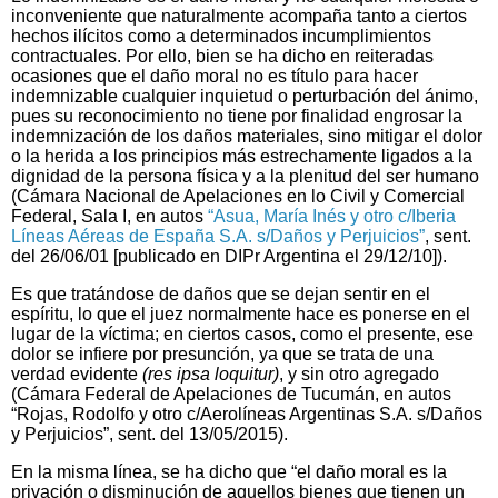
inconveniente que naturalmente acompaña tanto a ciertos
hechos ilícitos como a determinados incumplimientos
contractuales. Por ello, bien se ha dicho en reiteradas
ocasiones que el daño moral no es título para hacer
indemnizable cualquier inquietud o perturbación del ánimo,
pues su reconocimiento no tiene por finalidad engrosar la
indemnización de los daños materiales, sino mitigar el dolor
o la herida a los principios más estrechamente ligados a la
dignidad de la persona física y a la plenitud del ser humano
(Cámara Nacional de Apelaciones en lo Civil y Comercial
Federal, Sala I, en autos
“Asua, María Inés y otro c/Iberia
Líneas Aéreas de España S.A. s/Daños y Perjuicios”
, sent.
del 26/06/01 [publicado en DIPr Argentina el 29/12/10]).
Es que tratándose de daños que se dejan sentir en el
espíritu, lo que el juez normalmente hace es ponerse en el
lugar de la víctima; en ciertos casos, como el presente, ese
dolor se infiere por presunción, ya que se trata de una
verdad evidente
(res ipsa loquitur)
, y sin otro agregado
(Cámara Federal de Apelaciones de Tucumán, en autos
“Rojas, Rodolfo y otro c/Aerolíneas Argentinas S.A. s/Daños
y Perjuicios”, sent. del 13/05/2015).
En la misma línea, se ha dicho que “el daño moral es la
privación o disminución de aquellos bienes que tienen un