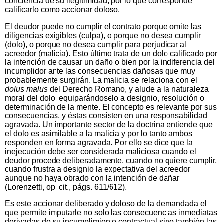
conciencia de su ilegitimidad, por lo que corresponde
calificarlo como accionar doloso.
El deudor puede no cumplir el contrato porque omite las
diligencias exigibles (culpa), o porque no desea cumplir
(dolo), o porque no desea cumplir para perjudicar al
acreedor (malicia). Esto último trata de un dolo calificado por
la intención de causar un daño o bien por la indiferencia del
incumplidor ante las consecuencias dañosas que muy
probablemente surgirán. La malicia se relaciona con el
dolus malus
del Derecho Romano, y alude a la naturaleza
moral del dolo, equiparándoselo a designio, resolución o
determinación de la mente. El concepto es relevante por sus
consecuencias, y éstas consisten en una responsabilidad
agravada. Un importante sector de la doctrina entiende que
el dolo es asimilable a la malicia y por lo tanto ambos
responden en forma agravada. Por ello se dice que la
inejecución debe ser considerada maliciosa cuando el
deudor procede deliberadamente, cuando no quiere cumplir,
cuando frustra a designio la expectativa del acreedor
aunque no haya obrado con la intención de dañar
(Lorenzetti, op. cit., págs. 611/612).
Es este accionar deliberado y doloso de la demandada el
que permite imputarle no solo las consecuencias inmediatas
derivadas de su incumplimiento contractual sino también las