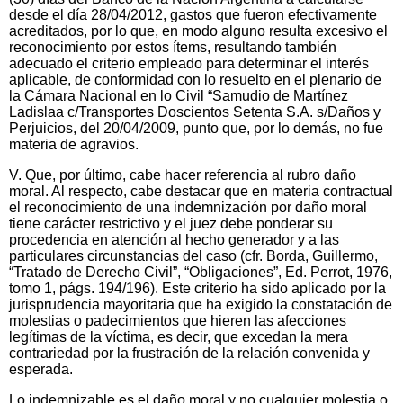
desde el día 28/04/2012, gastos que fueron efectivamente
acreditados, por lo que, en modo alguno resulta excesivo el
reconocimiento por estos ítems, resultando también
adecuado el criterio empleado para determinar el interés
aplicable, de conformidad con lo resuelto en el plenario de
la Cámara Nacional en lo Civil “Samudio de Martínez
Ladislaa c/Transportes Doscientos Setenta S.A. s/Daños y
Perjuicios, del 20/04/2009, punto que, por lo demás, no fue
materia de agravios.
V. Que, por último, cabe hacer referencia al rubro daño
moral. Al respecto, cabe destacar que en materia contractual
el reconocimiento de una indemnización por daño moral
tiene carácter restrictivo y el juez debe ponderar su
procedencia en atención al hecho generador y a las
particulares circunstancias del caso (cfr. Borda, Guillermo,
“Tratado de Derecho Civil”, “Obligaciones”, Ed. Perrot, 1976,
tomo 1, págs. 194/196). Este criterio ha sido aplicado por la
jurisprudencia mayoritaria que ha exigido la constatación de
molestias o padecimientos que hieren las afecciones
legítimas de la víctima, es decir, que excedan la mera
contrariedad por la frustración de la relación convenida y
esperada.
Lo indemnizable es el daño moral y no cualquier molestia o