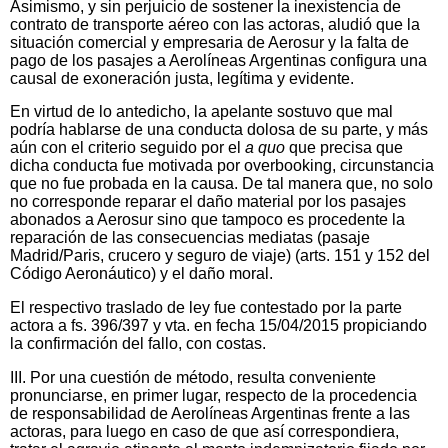
Asimismo, y sin perjuicio de sostener la inexistencia de
contrato de transporte aéreo con las actoras, aludió que la
situación comercial y empresaria de Aerosur y la falta de
pago de los pasajes a Aerolíneas Argentinas configura una
causal de exoneración justa, legítima y evidente.
En virtud de lo antedicho, la apelante sostuvo que mal
podría hablarse de una conducta dolosa de su parte, y más
aún con el criterio seguido por el
a quo
que precisa que
dicha conducta fue motivada por overbooking, circunstancia
que no fue probada en la causa. De tal manera que, no solo
no corresponde reparar el daño material por los pasajes
abonados a Aerosur sino que tampoco es procedente la
reparación de las consecuencias mediatas (pasaje
Madrid/Paris, crucero y seguro de viaje) (arts. 151 y 152 del
Código Aeronáutico) y el daño moral.
El respectivo traslado de ley fue contestado por la parte
actora a fs. 396/397 y vta. en fecha 15/04/2015 propiciando
la confirmación del fallo, con costas.
III. Por una cuestión de método, resulta conveniente
pronunciarse, en primer lugar, respecto de la procedencia
de responsabilidad de Aerolíneas Argentinas frente a las
actoras, para luego en caso de que así correspondiera,