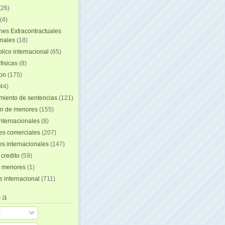
(26)
(4)
nes Extracontractuales
onales
(18)
lico internacional
(65)
fisicas
(8)
ion
(175)
44)
iento de sentencias
(121)
on de menores
(155)
nternacionales
(8)
es comerciales
(207)
s internacionales
(147)
 credito
(59)
e menores
(1)
e internacional
(711)
 a
s