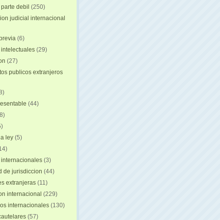
 parte debil
(250)
on judicial internacional
previa
(6)
intelectuales
(29)
ion
(27)
s publicos extranjeros
8)
resentable
(44)
8)
)
a ley
(5)
14)
 internacionales
(3)
 de jurisdiccion
(44)
es extranjeras
(11)
on internacional
(229)
os internacionales
(130)
autelares
(57)