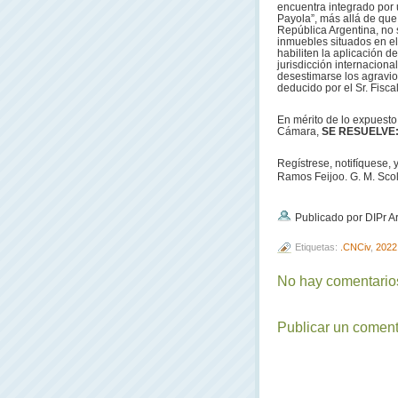
encuentra integrado por
Payola”, más allá de que
República Argentina, no 
inmuebles situados en el
habiliten la aplicación de
jurisdicción internaciona
desestimarse los agravio
deducido por el Sr. Fisca
En mérito de lo expuesto,
Cámara,
SE RESUELVE
Regístrese, notifíquese,
Ramos Feijoo. G. M. Scola
Publicado por DIPr A
Etiquetas:
.CNCiv
,
2022
No hay comentarios
Publicar un coment