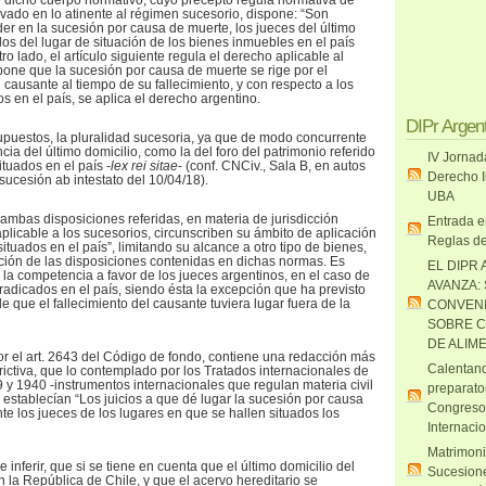
e dicho cuerpo normativo, cuyo precepto regula normativa de
ivado en lo atinente al régimen sucesorio, dispone: “Son
r en la sucesión por causa de muerte, los jueces del último
los del lugar de situación de los bienes inmuebles en el país
ro lado, el artículo siguiente regula el derecho aplicable al
pone que la sucesión por causa de muerte se rige por el
 causante al tiempo de su fallecimiento, y con respecto a los
s en el país, se aplica el derecho argentino.
DIPr Argen
supuestos, la pluralidad sucesoria, ya que de modo concurrente
ia del último domicilio, como la del foro del patrimonio referido
IV Jornad
tuados en el país -
lex rei sitae
- (conf. CNCiv., Sala B, en autos
Derecho I
sucesión ab intestato del 10/04/18).
UBA
mbas disposiciones referidas, en materia de jurisdicción
Entrada e
plicable a los sucesorios, circunscriben su ámbito de aplicación
Reglas de
ituados en el país”, limitando su alcance a otro tipo de bienes,
cación de las disposiciones contenidas en dichas normas. Es
EL DIPR 
 la competencia a favor de los jueces argentinos, en el caso de
AVANZA:
radicados en el país, siendo ésta la excepción que ha previsto
de que el fallecimiento del causante tuviera lugar fuera de la
CONVENI
SOBRE C
DE ALIM
or el art. 2643 del Código de fondo, contiene una redacción más
Calentand
strictiva, que lo contemplado por los Tratados internacionales de
y 1940 -instrumentos internacionales que regulan materia civil
preparato
 establecían “Los juicios a que dé lugar la sucesión por causa
Congreso
te los jueces de los lugares en que se hallen situados los
Internaci
Matrimoni
 inferir, que si se tiene en cuenta que el último domicilio del
Sucesione
 la República de Chile, y que el acervo hereditario se