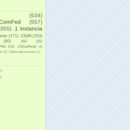
(634)
yComFed
(557)
(355)
.1 instancia
erior
(271)
.CSJN
(253)
(80)
.IGJ
(35)
Fed
(13)
.CNCasPenal
(4)
ec
(4)
.CNPenalEconomico
(1)
)
)