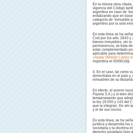
En la misma obra citada, 
vigencia del Código tambi
argentina en caso de ‘bi
enfatizando que en base
categoría de ‘inmueble po
argentino por la sola exi
En esta línea se ha señal
Civil por los arts. 2643 
bienes inmuebles, sin la 
permanencia, se trata de 
estar complementado por 
aplicable para determinar
«Ayala Olmedo Carlos s/
Argentina el 05/06/18]).
4. En el caso, tal como 
domiciliaba en el país y
inmuebles de su titulari
En efecto, el acervo suce
Payola S.A.) y si bien di
temperamento que adopt
la ley 19.550 y 143 del C
que la integran. De ahí q
y el de sus socios.
En esta línea, se ha señ
jurídica y desarrolla los
societaria y la doctrina 
derecho societario hizo 