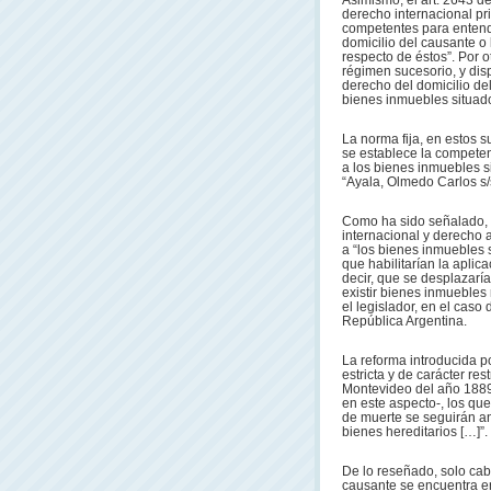
Asimismo, el art. 2643 d
derecho internacional pr
competentes para entende
domicilio del causante o 
respecto de éstos”. Por ot
régimen sucesorio, y dis
derecho del domicilio del
bienes inmuebles situado
La norma fija, en estos 
se establece la competenc
a los bienes inmuebles si
“Ayala, Olmedo Carlos s/
Como ha sido señalado, a
internacional y derecho a
a “los bienes inmuebles s
que habilitarían la apli
decir, que se desplazaría
existir bienes inmuebles 
el legislador, en el caso 
República Argentina.
La reforma introducida p
estricta y de carácter re
Montevideo del año 1889 
en este aspecto-, los que
de muerte se seguirán an
bienes hereditarios […]”.
De lo reseñado, solo cabe
causante se encuentra en