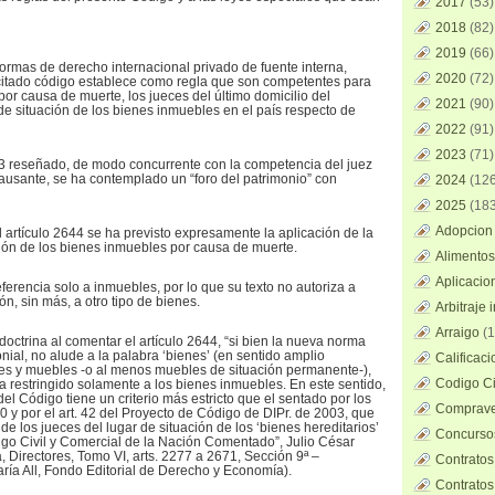
2017
(53)
2018
(82)
2019
(66)
normas de derecho internacional privado de fuente interna,
2020
(72)
 citado código establece como regla que son competentes para
or causa de muerte, los jueces del último domicilio del
2021
(90)
 de situación de los bienes inmuebles en el país respecto de
2022
(91)
2023
(71)
43 reseñado, de modo concurrente con la competencia del juez
 causante, se ha contemplado un “foro del patrimonio” con
2024
(126
2025
(183
Adopcion 
artículo 2644 se ha previsto expresamente la aplicación de la
ión de los bienes inmuebles por causa de muerte.
Alimentos
Aplicacio
erencia solo a inmuebles, por lo que su texto no autoriza a
n, sin más, a otro tipo de bienes.
Arbitraje 
Arraigo
(1
octrina al comentar el artículo 2644, “si bien la nueva norma
nial, no alude a la palabra ‘bienes’ (en sentido amplio
Calificac
s y muebles -o al menos muebles de situación permanente-),
Codigo Ci
a restringido solamente a los bienes inmuebles. En este sentido,
del Código tiene un criterio más estricto que el sentado por los
Comprave
y por el art. 42 del Proyecto de Código de DIPr. de 2003, que
 de los jueces del lugar de situación de los ‘bienes hereditarios’
Concursos
igo Civil y Comercial de la Nación Comentado”, Julio César
, Directores, Tomo VI, arts. 2277 a 2671, Sección 9ª –
Contratos
ía All, Fondo Editorial de Derecho y Economía).
Contratos