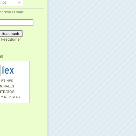
rios
ngresa tu mail:
FeedBurner
es
LETINES
BUNALES
NTRATOS
 Y REVISTAS