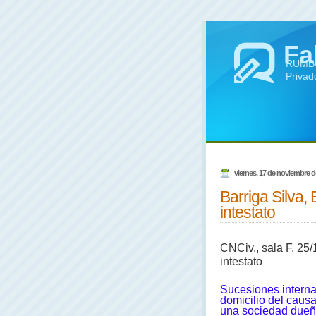
Fa
RUMBO 
Privad
viernes, 17 de noviembre d
Barriga Silva,
intestato
CNCiv., sala F, 25/
intestato
Sucesiones internac
domicilio del caus
una sociedad dueña