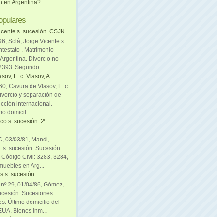
ón en Argentina?
opulares
icente s. sucesión. CSJN
6, Solá, Jorge Vicente s.
ntestato . Matrimonio
Argentina. Divorcio no
 2393. Segundo ...
sov, E. c. Vlasov, A.
0, Cavura de Vlasov, E. c.
divorcio y separación de
icción internacional.
mo domicil...
co s. sucesión. 2º
C, 03/03/81, Mandl,
. s. sucesión. Sucesión
. Código Civil: 3283, 3284,
muebles en Arg...
s s. sucesión
. nº 29, 01/04/86, Gómez,
sucesión. Sucesiones
es. Último domicilio del
EUA. Bienes inm...