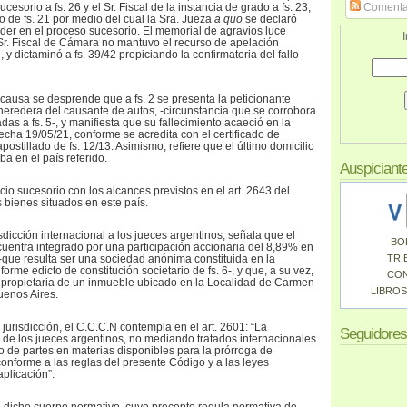
ucesorio a fs. 26 y el Sr. Fiscal de la instancia de grado a fs. 23,
Comenta
o de fs. 21 por medio del cual la Sra. Jueza
a quo
se declaró
er en el proceso sucesorio. El memorial de agravios luce
I
 Sr. Fiscal de Cámara no mantuvo el recurso de apelación
 dictaminó a fs. 39/42 propiciando la confirmatoria del fallo
 causa se desprende que a fs. 2 se presenta la peticionante
heredera del causante de autos, -circunstancia que se corrobora
adas a fs. 5-, y manifiesta que su fallecimiento acaeció en la
echa 19/05/21, conforme se acredita con el certificado de
stillado de fs. 12/13. Asimismo, refiere que el último domicilio
a en el país referido.
Auspiciant
io sucesorio con los alcances previstos en el art. 2643 del
 bienes situados en este país.
risdicción internacional a los jueces argentinos, señala que el
BO
cuentra integrado por una participación accionaria del 8,89% en
 -que resulta ser una sociedad anónima constituida en la
TRI
orme edicto de constitución societario de fs. 6-, y que, a su vez,
CO
r propietaria de un inmueble ubicado en la Localidad de Carmen
LIBROS
uenos Aires.
jurisdicción, el C.C.C.N contempla en el art. 2601: “La
Seguidores
l de los jueces argentinos, no mediando tratados internacionales
 de partes en materias disponibles para la prórroga de
 conforme a las reglas del presente Código y a las leyes
plicación”.