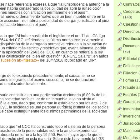
se hace referencia expresa a que “la jurisprudencia anterior a la
Contratos
én habría consagrado la posibilidad de abrir la jurisdicción
Cooperaci
enes muebles con situación permanente en el país´”,
 al nuevo ordenamiento “salvo que un bien mueble entre en la
(148)
r accesión’, no habría posibilidad de otorgar jurisdicción al juez
Cuestion 
stencia de bienes en el país”.
Derechos 
ado que “Al haber sustituido el legislador el art. 11 del Código
Distribuc
y 2644 del CCC, refiriéndose la última norma exclusivamente a
disquisición de la derogada normativa referida a la situación de
Documento
un criterio más estricto y restrictivo que, eventualmente, podría
(75)
la aplicación del 2663 del CCC en cuanto se refiera a la ley
 la calificación del bien en cuestión” (CNCiv., Sala “B”, en autos
Editorial
(
 sucesión ab-intestato»
del 10/4/2018 [publicado en DIPr
Fallo imp
Filiacion
(
surge de lo expuesto precedentemente, el causante no se
, como integrante del acervo sucesorio, no se denunciaron
Forma
(15
dad emplazados localmente.
Fraude a l
Fuentes
(
sorio consistiría en una participación accionaria (8,89 % de La
cha sociedad sería titular de un inmueble, ello no obsta al
Garantias
ó la
a quo
, dado que, conforme lo establecido por los arts. 2 de
CyC, la sociedad es una persona (jurídica) distinta de los socios
Inmunidad
ue cabe distinguir entre los distintos patrimonios de la sociedad
Inversion
Jurisdicci
alado que “El CCC ha construido todo el sistema de la persona
 caracteres de la personalidad sobre la amplia experiencia
Matrimoni
elaborada en torno a la ley 19.550. Fue el mayor aporte que el
Medidas c
al derecho civil en esta materia. Sobre este basamento la LGS