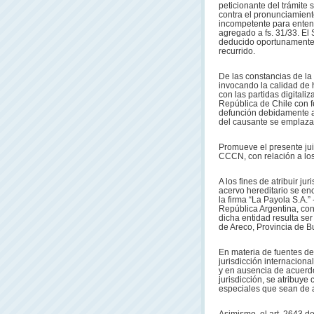
peticionante del trámite s
contra el pronunciamient
incompetente para entend
agregado a fs. 31/33. El
deducido oportunamente, y
recurrido.
De las constancias de la
invocando la calidad de 
con las partidas digitaliz
República de Chile con f
defunción debidamente apo
del causante se emplazab
Promueve el presente juic
CCCN, con relación a los
A los fines de atribuir ju
acervo hereditario se en
la firma “La Payola S.A.”
República Argentina, conf
dicha entidad resulta se
de Areco, Provincia de B
En materia de fuentes de 
jurisdicción internaciona
y en ausencia de acuerdo
jurisdicción, se atribuye
especiales que sean de a