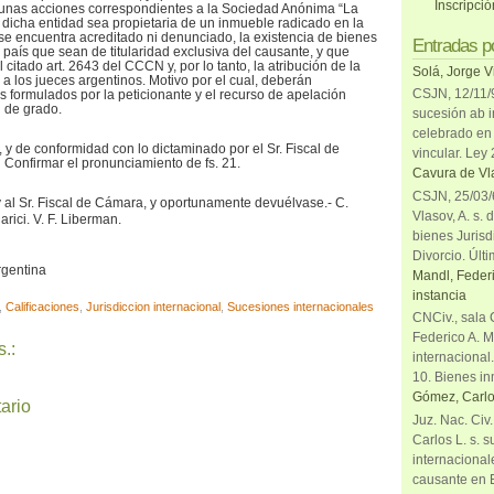
Inscripci
 unas acciones correspondientes a la Sociedad Anónima “La
 dicha entidad sea propietaria de un inmueble radicado en la
se encuentra acreditado ni denunciado, la existencia de bienes
Entradas p
 país que sean de titularidad exclusiva del causante, y que
l citado art. 2643 del CCCN y, por lo tanto, la atribución de la
Solá, Jorge V
l a los jueces argentinos. Motivo por el cual, deberán
CSJN, 12/11/9
s formulados por la peticionante y el recurso de apelación
l de grado.
sucesión ab i
celebrado en 
 y de conformidad con lo dictaminado por el Sr. Fiscal de
vincular. Ley
:
Confirmar el pronunciamiento de fs. 21.
Cavura de Vla
CSJN, 25/03/6
 y al Sr. Fiscal de Cámara, y oportunamente devuélvase.- C.
Vlasov, A. s. 
rici. V. F. Liberman.
bienes Jurisd
Divorcio. Últi
rgentina
Mandl, Federi
instancia
,
Calificaciones
,
Jurisdiccion internacional
,
Sucesiones internacionales
CNCiv., sala 
Federico A. M
.:
internacional
10. Bienes in
Gómez, Carlo
ario
Juz. Nac. Civ
Carlos L. s. 
internacional
causante en 