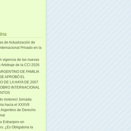
tina
as de Actualización de
nternacional Privado en la
n vigencia de las nuevas
 Arbitraje de la CCI 2026
ARGENTINO DE FAMILIA
 SE APROBÓ EL
O DE LA HAYA DE 2007
OBRO INTERNACIONAL
ENTOS
o motores! Jornada
ria hacia el XXXVII
 Argentino de Derecho
onal
o Extranjero en
s: ¿Es Obligatoria la