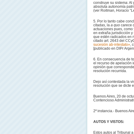
construye su sistema: Al 
absoluta autonomía patri
(ver Roitman, Horacio “L
5. Por lo tanto cabe con
citadas, la
a quo
carece d
actuaciones pues, como y
en extraña jurisdicción 
que estén radicados en n
citado art. 2643 del CCyC
sucesión ab-intestato»
, 
[publicado en DIPr Argent
6. En consecuencia de t
el recurso de apelación i
opinión que corresponde 
resolución recurrida.
Dejo así contestada la vi
resolución que se dicte e
Buenos Aires, 20 de octub
Contencioso Administrati
2º instancia.- Buenos Air
AUTOS Y VISTOS:
Estos autos al Tribunal a