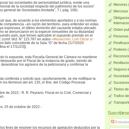
gozar las sociedades de personalidad jurídica, existe una
Menores
monial de la sociedad respecto del patrimonio de los socios”
ey general de Sociedades Anotada”, T I, pág. 106).
Mercosur
Obligacio
cluir que, de acuerdo a los elementos aportados y a las normas
Internaci
e competencia –en razón del territorio- para entender en estas
a expresara, el último domicilio del causante estaba ubicado
Orden pub
y no se denunciaron en la especie inmuebles de su titularidad
uestro país, que tornen aplicable el supuesto previsto en el
Personas 
 (conf. dict. N° 115.787 en autos
«Musacchio, Luis Oscar s/
con fallo coincidente de la Sala “G” de fecha 21/7/2020
Pesificac
ina el 17/11/23]).
Poderes
(
Reconocim
odo lo expuesto, esta Fiscalía General de Cámara no mantiene
nterpuesto por el Fiscal de la instancia de grado, siendo de
Restituci
desestimar los agravios de la peticionaria y confirmar la
Seguros i
Sociedad
sta conferida y solicito que, oportunamente, se me notifique la
n los términos del art. 135,
in fine
, del Código Procesal.
Sucesione
Titulos de
re de 2022.- R. R. Peyrano. Fiscal en lo Civil, Comercial y
Trafico d
vo.
Transport
es, 25 de octubre de 2022.-
Suscribirse
Entrada
 los fines de resolver los recursos de apelación deducidos por la