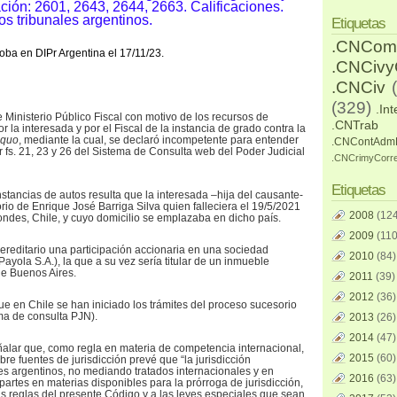
ción: 2601, 2643, 2644, 2663. Calificaciones.
os tribunales argentinos.
Etiquetas
.CNCom
oba en DIPr Argentina el 17/11/23.
.CNCiv
.CNCiv
(329)
.Int
te Ministerio Público Fiscal con motivo de los recursos de
.CNTrab
r la interesada y por el Fiscal de la instancia de grado contra la
 quo
, mediante la cual, se declaró incompetente para entender
.CNContAdm
r fs. 21, 23 y 26 del Sistema de Consulta web del Poder Judicial
.CNCrimyCorr
Etiquetas
stancias de autos resulta que la interesada –hija del causante-
rio de Enrique José Barriga Silva quien falleciera el 19/5/2021
2008
(124
ondes, Chile, y cuyo domicilio se emplazaba en dicho país.
2009
(110
reditario una participación accionaria en una sociedad
2010
(84)
ayola S.A.), la que a su vez sería titular de un inmueble
de Buenos Aires.
2011
(39)
2012
(36)
ue en Chile se han iniciado los trámites del proceso sucesorio
tema de consulta PJN).
2013
(26)
2014
(47)
eñalar que, como regla en materia de competencia internacional,
2015
(60)
re fuentes de jurisdicción prevé que “la jurisdicción
ces argentinos, no mediando tratados internacionales y en
2016
(63)
artes en materias disponibles para la prórroga de jurisdicción,
as reglas del presente Código y a las leyes especiales que sean