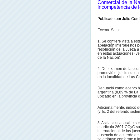
Comercial de la Na
Incompetencia de l
Publicado por Julio Córd
Excma. Sala:
1. Se confiere vista a es
apelación interpuestos po
resolución de la Jueza
a
en estas actuaciones (ve
de la Nación).
2. Del examen de las con
promovió el juicio suceso
en la localidad de Las C
Denunció como acervo he
argentina (8,89 % de La P
ubicado en la provincia 
Adicionalmente, indicó q
(v. fs. 2 del referido sis
3. Así las cosas, cabe s
el artículo 2601 CCyC sob
internacional de los jue
ausencia de acuerdo de p
se atribuye conforme a l