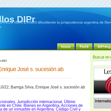
llos DIPr
A LOS VEINTE AÑOS difundiendo la jurisprudencia argentina de Dere
o
Inicio
Perfil
DIPrArg
Buscar en 
e 2023
 Enrique José s. sucesión ab
10/22, Barriga Silva, Enrique José s. sucesión ab
ionales. Jurisdicción internacional. Último
ante en Chile. Bienes en Argentina. Acciones de
 de un inmueble en Argentina. Código Civil y