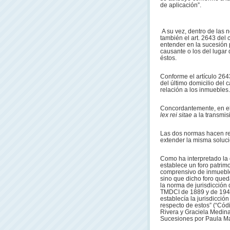
de aplicación”.
A su vez, dentro de las 
también el art. 2643 del
entender en la sucesión p
causante o los del lugar
éstos.
Conforme el artículo 26
del último domicilio del
relación a los inmuebles.
Concordantemente, en el 
lex rei sitae
a la transmis
Las dos normas hacen ref
extender la misma solució
Como ha interpretado la d
establece un foro patrimo
comprensivo de inmueble
sino que dicho foro qued
la norma de jurisdicción 
TMDCI de 1889 y de 1940 
establecía la jurisdicción
respecto de estos” (“Cód
Rivera y Graciela Medina
Sucesiones por Paula Mar