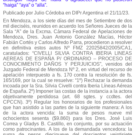
“haiga” “aya” o “alla”.
Publicado por Julio Córdoba en DIPr Argentina el 21/11/23.
En Mendoza, a los siete días del mes de Setiembre de dos
mil dieciséis, reunidos en acuerdo los Señores Jueces de la
Sala “A” de la Excma. Cámara Federal de Apelaciones de
Mendoza, Dres. Juan Antonio González Macías, Héctor
Fabián Cortés y Carlos Alfredo Parra, procedieron a resolver
en definitiva estos autos Nº FMZ 22025842/2005/CA1,
caratulados: “CIVELLI SILVIA CONTRA IBERIA LINEAS
AEREAS DE ESPAÑA P/ ORDINARIO – PROCESO DE
CONOCIMIENTO DAÑOS Y PERJUICIOS”, venidos del
Juzgado Federal de Mendoza Nº 2, en virtud del recurso de
apelación interpuesto a fs. 170 contra la resolución de fs.
165/169, por la cual se resuelve: “1º) Rechazar la demanda
incoada por la Sra. Silvia Civelli contra Iberia Líneas Aéreas
de España. 2º) Imponer las costas de la instancia a la actora
objetivamente perdidosa (art. 68 sgtes. y ccdtes. del
CPCCN). 3º) Regular los honorarios de los profesionales
que han asistido a las partes de la siguiente manera: A los
de la actora vencida: la suma de pesos nueve mil
ochocientos sesenta ($9.860) para los Dres. José Luis
Correa y Gladys B. Castillo, en conjunto, por su actuación
como patrocinantes. A los de la demandada vencedora: la
suma de pesos diecinueve del doscientos veintisiete