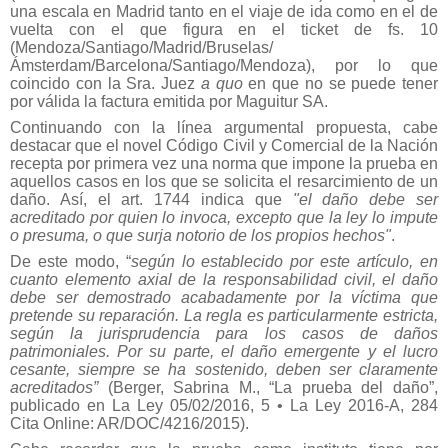
una escala en Madrid tanto en el viaje de ida como en el de
vuelta con el que figura en el ticket de fs. 10
(Mendoza/Santiago/Madrid/Bruselas/
Ámsterdam/Barcelona/Santiago/Mendoza), por lo que
coincido con la Sra. Juez
a quo
en que no se puede tener
por válida la factura emitida por Maguitur SA.
Continuando con la línea argumental propuesta, cabe
destacar que el novel Código Civil y Comercial de la Nación
recepta por primera vez una norma que impone la prueba en
aquellos casos en los que se solicita el resarcimiento de un
daño. Así, el art. 1744 indica que
"el daño debe ser
acreditado por quien lo invoca, excepto que la ley lo impute
o presuma, o que surja notorio de los propios hechos"
.
De este modo, “
según lo establecido por este artículo, en
cuanto elemento axial de la responsabilidad civil, el daño
debe ser demostrado acabadamente por la víctima que
pretende su reparación. La regla es particularmente estricta,
según la jurisprudencia para los casos de daños
patrimoniales. Por su parte, el daño emergente y el lucro
cesante, siempre se ha sostenido, deben ser claramente
acreditados”
(Berger, Sabrina M., “La prueba del daño”,
publicado en La Ley 05/02/2016, 5 • La Ley 2016-A, 284
Cita Online: AR/DOC/4216/2015).