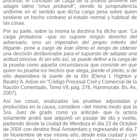
procesal, el concepto de carga de la prueba proviene del
adagio latino “
onus probandi”,
siendo la jurisprudencia
uniforme en el sentido que dicha carga pesa sobre quien
sostiene un hecho contrario al estado normal y habitual de
las cosas.
Por su parte, sobre la misma la doctrina ha dicho que: “
La
carga probatoria –que no supone ningún derecho del
adversario, sino un imperativo del propio interés del
litigante- pone a cargo de éste último el riesgo de obtener
una decisión desfavorable para el supuesto de adoptar una
actitud omisiva. Al ser ello así, se puede definir a la carga de
la prueba como aquella circunstancia que consiste en que
quien no prueba los hechos que alega, pierde el pleito, si de
ello dependiera la suerte de la litis
(Elena I. Highton y
Beatriz A. Aréan en “Código Procesal Civil y Comercial de la
Nación Comentado, Tomo VII, pág. 276, Hammurabi, Bs. As.
2007).
Así las cosas, analizadas las pruebas adjuntadas y
producidas en la causa, considero –del mismo modo que la
Sra. Juez de grado como ya anticipé- que la actora
solamente probó que adquirió un pasaje de ida y vuelta,
partiendo desde la ciudad de Mendoza el día 23 de Octubre
de 2004 con destino final Amsterdam y regresando el día 7
de Noviembre de ese mismo año, desde esta ciudad y con