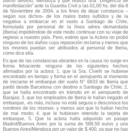
último destino, Mendoza y que realizó una “Diligencia de
manifestación” ante la Guardia Civil a las 01,00 hs. del día 8
de Noviembre de 2004, a los fines de dejar constancia –
según sus dichos- de los malos tratos sufridos y de la
negativa a embarcar en el vuelo a Santiago de Chile,
formulada por personal de la línea aérea demandada
(Iberia) impidiéndole de este modo continuar con su viaje de
regreso a nuestro país. Pero, estimo que la Actora no probó
ninguno de los daños cuya reparación reclama y menos que
los mismos puedan ser atribuidos al personal de Iberia,
como dice ella.
Es que de las constancias obrantes en la causa no surge en
forma fehaciente ninguno de los siguientes hechos
afirmados por la actora: 1. que la Sra. Civelli se hubiese
encontrado en tiempo y forma en el aeropuerto al momento
de iniciarse el embarque del vuelo N° 6833 de Iberia que
partió desde Barcelona con destino a Santiago de Chile; 2.
que se halla encontrado en tránsito en el aeropuerto de
Barajas; 3. que los empleados de Iberia le hallan negado el
embarque, -es más, incluso no está segura o desconoce los
nombres de los mismos- y menos aún que lo hallan hecho
de mal modo; 4. que le hubiesen retenido la tarjeta de
embarque, 5. Que la actora halla adquirido un pasaje
Madrid/Buenos Aires por la suma de 588,59 euros y uno
Buenos Aires/Mendoza por un valor de $ 400, ya que no hay