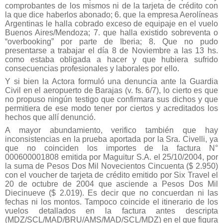
comprobantes de los mismos ni de la tarjeta de crédito con
la que dice haberlos abonado; 6. que la empresa Aerolíneas
Argentinas le halla cobrado exceso de equipaje en el vuelo
Buenos Aires/Mendoza; 7. que halla existido sobreventa o
“overbooking” por parte de Iberia; 8. Que no pudo
presentarse a trabajar el día 8 de Noviembre a las 13 hs.
como estaba obligada a hacer y que hubiera sufrido
consecuencias profesionales y laborales por ello.
Y si bien la Actora formuló una denuncia ante la Guardia
Civil en el aeropuerto de Barajas (v. fs. 6/7), lo cierto es que
no propuso ningún testigo que confirmara sus dichos y que
permitiera de ese modo tener por ciertos y acreditados los
hechos que allí denunció.
A mayor abundamiento, verifico también que hay
inconsistencias en la prueba aportada por la Sra. Civelli, ya
que no coinciden los importes de la factura N°
000600001808 emitida por Maguitur S.A. el 25/10/2004, por
la suma de Pesos Dos Mil Novecientos Cincuenta ($ 2.950)
con el voucher de tarjeta de crédito emitido por Six Travel el
20 de octubre de 2004 que asciende a Pesos Dos Mil
Diecinueve ($ 2.019). Es decir que no concuerdan ni las
fechas ni los montos. Tampoco coincide el itinerario de los
vuelos detallados en la factura antes descripta
(MDZ/SCL/MAD/BRU/AMS/MAD/SCL/MDZ) en el que figura