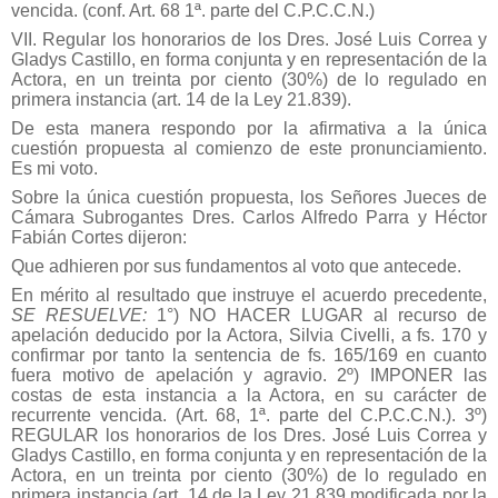
vencida. (conf. Art. 68 1ª. parte del C.P.C.C.N.)
VII. Regular los honorarios de los Dres. José Luis Correa y
Gladys Castillo, en forma conjunta y en representación de la
Actora, en un treinta por ciento (30%) de lo regulado en
primera instancia (art. 14 de la Ley 21.839).
De esta manera respondo por la afirmativa a la única
cuestión propuesta al comienzo de este pronunciamiento.
Es mi voto.
Sobre la única cuestión propuesta, los Señores Jueces de
Cámara Subrogantes Dres. Carlos Alfredo Parra y Héctor
Fabián Cortes dijeron:
Que adhieren por sus fundamentos al voto que antecede.
En mérito al resultado que instruye el acuerdo precedente,
SE RESUELVE:
1°) NO HACER LUGAR al recurso de
apelación deducido por la Actora, Silvia Civelli, a fs. 170 y
confirmar por tanto la sentencia de fs. 165/169 en cuanto
fuera motivo de apelación y agravio. 2º) IMPONER las
costas de esta instancia a la Actora, en su carácter de
recurrente vencida. (Art. 68, 1ª. parte del C.P.C.C.N.). 3º)
REGULAR los honorarios de los Dres. José Luis Correa y
Gladys Castillo, en forma conjunta y en representación de la
Actora, en un treinta por ciento (30%) de lo regulado en
primera instancia (art. 14 de la Ley 21.839 modificada por la