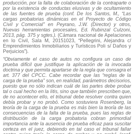
producción, por la falta de colaboración de la contraparte o
por la existencia de conductas elusivas y de ocultamiento
de las fuentes de prueba (conf. De los Santos, M., “Las
cargas probatorias dinámicas en el Proyecto de Código
Civil y Comercial” en Peyrano, J.W. (Director) y otros,
Nuevas herramientas procesales, Ed. Rubinzal Culzoni,
2013, pág. 375 y sgtes.).
(Cámara nacional de Apelaciones
en lo Civil, Sala M, 20151023, “Pellegrini, Alejandra c/
Emprendimientos Inmobiliarios y Turísticos Poli s/ Daños y
Perjuicios”).
“Obviamente el caso de autos no configura un caso de
prueba difícil que justifique la aplicación de la invocada
doctrina y que permita apartarse de la regla que consagra el
art. 377 del CPCC. Cabe recordar que las “reglas de la
carga de la prueba” son, en realidad, parámetros decisorios,
puesto que no sólo indican cuál de las partes debe probar
tal o cual hecho en la litis, sino que también prescriben que,
de no acontecer ello, el tribunal debe resolver contra quien
debía probar y no probó. Como sostuviera Rosenberg, la
teoría de la carga de la prueba es más bien la teoría de las
consecuencias de la falta de la prueba, pues las reglas de
distribución de la carga probatoria cobran primordial
importancia ante la ausencia de prueba eficaz para suscitar
certeza en el juez, debiendo en tal caso el tribunal fallar