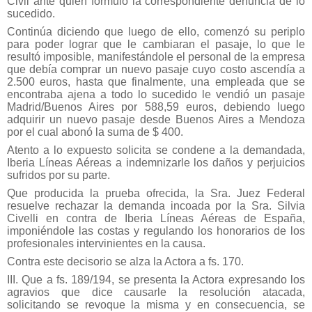
Civil ante quien formuló la correspondiente denuncia de lo
sucedido.
Continúa diciendo que luego de ello, comenzó su periplo
para poder lograr que le cambiaran el pasaje, lo que le
resultó imposible, manifestándole el personal de la empresa
que debía comprar un nuevo pasaje cuyo costo ascendía a
2.500 euros, hasta que finalmente, una empleada que se
encontraba ajena a todo lo sucedido le vendió un pasaje
Madrid/Buenos Aires por 588,59 euros, debiendo luego
adquirir un nuevo pasaje desde Buenos Aires a Mendoza
por el cual abonó la suma de $ 400.
Atento a lo expuesto solicita se condene a la demandada,
Iberia Líneas Aéreas a indemnizarle los daños y perjuicios
sufridos por su parte.
Que producida la prueba ofrecida, la Sra. Juez Federal
resuelve rechazar la demanda incoada por la Sra. Silvia
Civelli en contra de Iberia Líneas Aéreas de España,
imponiéndole las costas y regulando los honorarios de los
profesionales intervinientes en la causa.
Contra este decisorio se alza la Actora a fs. 170.
III. Que a fs. 189/194, se presenta la Actora expresando los
agravios que dice causarle la resolución atacada,
solicitando se revoque la misma y en consecuencia, se