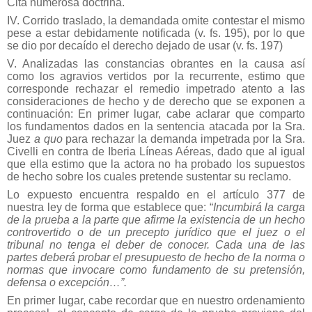
Cita numerosa doctrina.
IV. Corrido traslado, la demandada omite contestar el mismo
pese a estar debidamente notificada (v. fs. 195), por lo que
se dio por decaído el derecho dejado de usar (v. fs. 197)
V. Analizadas las constancias obrantes en la causa así
como los agravios vertidos por la recurrente, estimo que
corresponde rechazar el remedio impetrado atento a las
consideraciones de hecho y de derecho que se exponen a
continuación: En primer lugar, cabe aclarar que comparto
los fundamentos dados en la sentencia atacada por la Sra.
Juez
a quo
para rechazar la demanda impetrada por la Sra.
Civelli en contra de Iberia Líneas Aéreas, dado que al igual
que ella estimo que la actora no ha probado los supuestos
de hecho sobre los cuales pretende sustentar su reclamo.
Lo expuesto encuentra respaldo en el artículo 377 de
nuestra ley de forma que establece que: “
Incumbirá la carga
de la prueba a la parte que afirme la existencia de un hecho
controvertido o de un precepto jurídico que el juez o el
tribunal no tenga el deber de conocer. Cada una de las
partes deberá probar el presupuesto de hecho de la norma o
normas que invocare como fundamento de su pretensión,
defensa o excepción…”.
En primer lugar, cabe recordar que en nuestro ordenamiento