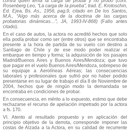
contra quien tenía la carga de probar y no probó (conf.
Rosenberg Leo, “La carga de la prueba”, trad. E. Krotoschin,
Ed. Ejea, Bs. As., 1956, pag.9, citado en De los Santos,
M.A., “Algo más acerca de la doctrina de las cargas
probatorias dinámicas…”, JA, 1993-IV-868)
(Fallo antes
citado).
En el caso de autos, la actora no acreditó hechos que solo
ella podía probar como ser (entre otros) que se encontraba
presente a la hora de partida de su vuelo con destino a
Santiago de Chile y de ese modo poder realizar el
embarque en tiempo y forma; la adquisición de los pasajes
Madrid/Buenos Aires y Buenos Aires/Mendoza; que tuvo
que pagar en el vuelo Buenos Aires/Mendoza, sobrepeso de
su equipaje a Aerolíneas Aéreas; las consecuencias
laborales y profesionales que sufrió por no haber podido
presentarse en su lugar de trabajo el día 8 de Noviembre de
2004, hechos que de ningún modo la demandada se
encontraba en condiciones de probar.
En consecuencia, en mérito a lo expuesto, estimo que debe
rechazarse el recurso de apelación impetrado por la actora
a fs. 170.
VI. Atento al resultado propuesto y en aplicación del
principio objetivo de la derrota, corresponde imponer las
costas de Alzada a la Actora, en su calidad de recurrente