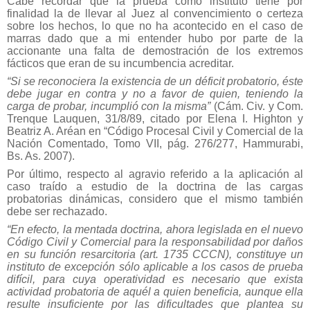
Cabe recordar que la prueba como instituto tiene por
finalidad la de llevar al Juez al convencimiento o certeza
sobre los hechos, lo que no ha acontecido en el caso de
marras dado que a mi entender hubo por parte de la
accionante una falta de demostración de los extremos
fácticos que eran de su incumbencia acreditar.
“Si se reconociera la existencia de un déficit probatorio, éste
debe jugar en contra y no a favor de quien, teniendo la
carga de probar, incumplió con la misma”
(Cám. Civ. y Com.
Trenque Lauquen, 31/8/89, citado por Elena I. Highton y
Beatriz A. Aréan en “Código Procesal Civil y Comercial de la
Nación Comentado, Tomo VII, pág. 276/277, Hammurabi,
Bs. As. 2007).
Por último, respecto al agravio referido a la aplicación al
caso traído a estudio de la doctrina de las cargas
probatorias dinámicas, considero que el mismo también
debe ser rechazado.
“En efecto, la mentada doctrina, ahora legislada en el nuevo
Código Civil y Comercial para la responsabilidad por daños
en su función resarcitoria (art. 1735 CCCN), constituye un
instituto de excepción sólo aplicable a los casos de prueba
difícil, para cuya operatividad es necesario que exista
actividad probatoria de aquél a quien beneficia, aunque ella
resulte insuficiente por las dificultades que plantea su