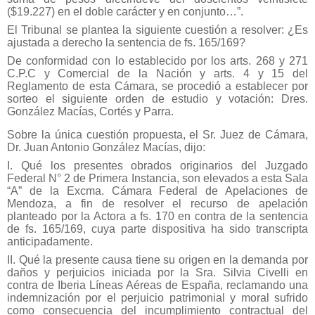
($19.227) en el doble carácter y en conjunto…”.
El Tribunal se plantea la siguiente cuestión a resolver: ¿Es
ajustada a derecho la sentencia de fs. 165/169?
De conformidad con lo establecido por los arts. 268 y 271
C.P.C y Comercial de la Nación y arts. 4 y 15 del
Reglamento de esta Cámara, se procedió a establecer por
sorteo el siguiente orden de estudio y votación: Dres.
González Macías, Cortés y Parra.
Sobre la única cuestión propuesta, el Sr. Juez de Cámara,
Dr. Juan Antonio González Macías, dijo:
I. Qué los presentes obrados originarios del Juzgado
Federal N° 2 de Primera Instancia, son elevados a esta Sala
“A” de la Excma. Cámara Federal de Apelaciones de
Mendoza, a fin de resolver el recurso de apelación
planteado por la Actora a fs. 170 en contra de la sentencia
de fs. 165/169, cuya parte dispositiva ha sido transcripta
anticipadamente.
II. Qué la presente causa tiene su origen en la demanda por
daños y perjuicios iniciada por la Sra. Silvia Civelli en
contra de Iberia Líneas Aéreas de España, reclamando una
indemnización por el perjuicio patrimonial y moral sufrido
como consecuencia del incumplimiento contractual del