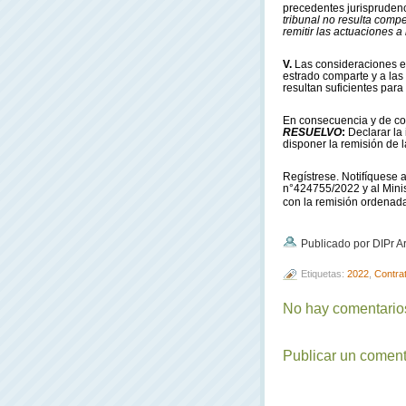
precedentes jurisprudenc
tribunal no resulta com
remitir las actuaciones a l
V.
Las consideraciones efe
estrado comparte y a las 
resultan suficientes par
En consecuencia y de con
RESUELVO
:
Declarar la
disponer la remisión de l
Regístrese. Notifíquese a
n°424755/2022 y al Mini
con la remisión ordenada
Publicado por DIPr A
Etiquetas:
2022
,
Contrat
No hay comentarios
Publicar un coment