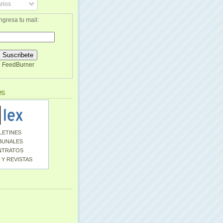
rios
ngresa tu mail:
FeedBurner
es
LETINES
BUNALES
NTRATOS
 Y REVISTAS