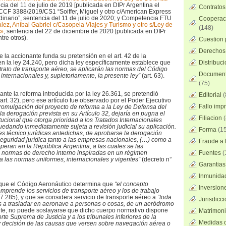
ncia del 11 de julio de 2019 [publicada en DIPr Argentina el
Contratos
CCF 3388/2019/CS1 “Soiffer, Miguel y otro c/American Express
rdinario”, sentencia del 11 de julio de 2020; y Competencia FTU
Cooperaci
ez, Aníbal Gabriel c/Casopeia Viajes y Turismo y otro s/Ley de
(148)
r»
, sentencia del 22 de diciembre de 2020 [publicada en DIPr
tre otros).
Cuestion 
Derechos 
la accionante funda su pretensión en el art. 42 de la
en la ley 24.240, pero dicha ley específicamente establece que
Distribuc
trato de transporte aéreo, se aplicarán las normas del Código
Documento
 internacionales y, supletoriamente, la presente ley”
(art. 63).
(75)
nte la reforma introducida por la ley 26.361, se pretendió
Editorial
(
art. 32), pero ese artículo fue observado por el Poder Ejecutivo
Fallo imp
promulgación del proyecto de reforma a la Ley de Defensa del
a derogación prevista en su Artículo 32, dejaría en pugna el
Filiacion
(
tucional que otorga prioridad a los Tratados Internacionales
quedando inmediatamente sujeta a revisión judicial su aplicación.
Forma
(15
 técnico jurídicas antedichas, de aprobarse la derogación
seguridad jurídica tanto a las empresas nacionales, (…) como a
Fraude a l
operan en la República Argentina, a las cuales se las
n normas de derecho interno inspiradas en un régimen
Fuentes
(
 a las normas uniformes, internacionales y vigentes”
(decreto n°
Garantias
Inmunidad
 que el Código Aeronáutico determina que
“el concepto
Inversion
mprende los servicios de transporte aéreo y los de trabajo
 17.285), y que se considera servicio de transporte aéreo a
“toda
Jurisdicci
s a trasladar en aeronave a personas o cosas, de un aeródromo
ente, no puede soslayarse que dicho cuerpo normativo dispone
Matrimoni
orte Suprema de Justicia y a los tribunales inferiores de la
Medidas c
y decisión de las causas que versen sobre navegación aérea o