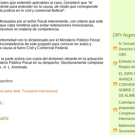
iales que entendió aplicables al caso, consideró que
“el
petente para entender en la causa, de modo que corresponde
a justicia en lo civil y comercial federal
”.
ctuadas por el señor Fiscal interviniente, con criterio que este
que cabe remitirse para evitar reiteraciones innecesarias,
a resolver en materia de competencia.
DIPr Argen
formidad con lo dictaminado por el Ministerio Público Fiscal;
IV Jornad
 incompetencia de este juzgado para conocer en autos y
a causa al fuero Civil y Comercial Federal.
Derecho I
UBA
 la parte actora con copia del dictamen obrante en la actuación
Entrada e
sterio Público Fiscal en su despacho. Oportunamente cúmplase
Reglas de
.- A. L. Ammirato.
EL DIPR 
AVANZA:
rgentina
CONVENI
SOBRE C
os parte debil
,
Transporte internacional
DE ALIM
.:
Calentand
preparato
Congreso
ario
Internaci
Matrimoni
Sucesione