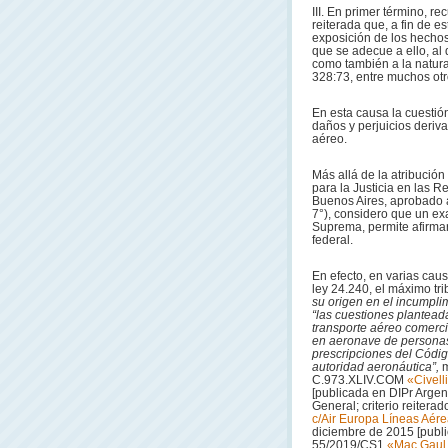
III. En primer término, 
reiterada que, a fin de 
exposición de los hecho
que se adecue a ello, al
como también a la natural
328:73, entre muchos otr
En esta causa la cuestió
daños y perjuicios deriv
aéreo.
Más allá de la atribució
para la Justicia en las
Buenos Aires, aprobado a
7°), considero que un ex
Suprema, permite afirmar
federal.
En efecto, en varias cau
ley 24.240, el máximo tr
su origen en el incumpli
“las cuestiones plantead
transporte aéreo comerci
en aeronave de personas 
prescripciones del Códig
autoridad aeronáutica”,
C.973.XLIV.COM
«Civell
[publicada en DIPr Argent
General; criterio reite
c/Air Europa Líneas Aére
diciembre de 2015 [publ
55/2019/CS1
«Mac Gaul,