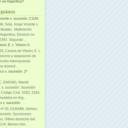
ón en Argentina?
opulares
icente s. sucesión. CSJN
6, Solá, Jorge Vicente s.
ntestato . Matrimonio
Argentina. Divorcio no
 2393. Segundo ...
sov, E. c. Vlasov, A.
0, Cavura de Vlasov, E. c.
divorcio y separación de
icción internacional.
mo domicil...
co s. sucesión. 2º
C, 03/03/81, Mandl,
. s. sucesión. Sucesión
. Código Civil: 3283, 3284,
muebles en Arg...
s s. sucesión
. nº 29, 01/04/86, Gómez,
sucesión. Sucesiones
es. Último domicilio del
EUA. Bienes inm...