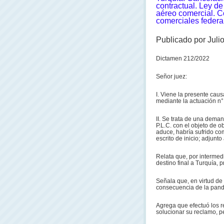
contractual. Ley de
aéreo comercial. Co
comerciales federa
Publicado por Juli
Dictamen 212/2022
Señor juez:
I. Viene la presente causa
mediante la actuación n
II. Se trata de una demand
P.L.C. con el objeto de o
aduce, habría sufrido co
escrito de inicio; adjunt
Relata que, por intermed
destino final a Turquía, 
Señala que, en virtud de
consecuencia de la pand
Agrega que efectuó los r
solucionar su reclamo, p