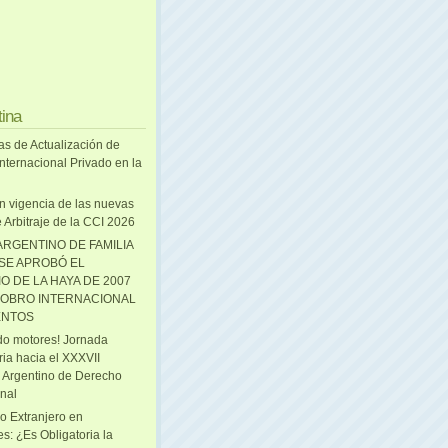
tina
as de Actualización de
nternacional Privado en la
n vigencia de las nuevas
 Arbitraje de la CCI 2026
ARGENTINO DE FAMILIA
 SE APROBÓ EL
O DE LA HAYA DE 2007
OBRO INTERNACIONAL
ENTOS
o motores! Jornada
ria hacia el XXXVII
 Argentino de Derecho
onal
o Extranjero en
s: ¿Es Obligatoria la