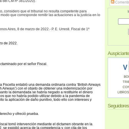
a del CM nº 381/2020).
Comenta
to, considero que el tribunal no resulta competente para
I
modo que corresponde remitir las actuaciones a la justicia en lo
s Aires, 8 de marzo de 2022.- P. E. Urresti. Fiscal de 1º
zo de 2022.
Auspiciant
ctaminado por el señor Fiscal.
BO
TRI
na Fiscella entabló una demanda ordinaria contra ‘British Airways
CO
ish Airways’) con el objeto de obtener una indemnización por
cuanto la demandada se habría negado a restituirle el dinero
LIBROS
os que no habría podido utilizar debido a la pandemia de
o la aplicación de daño punitivo, todo ello con intereses y
Seguidores
erecho y ofreció prueba.
Fiscal tomó intervención mediante el dictamen obrante en la
 se expidió acerca de la competencia y, con cita de los