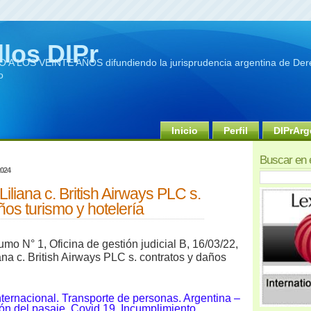
llos DIPr
A LOS VEINTE AÑOS difundiendo la jurisprudencia argentina de Dere
o
Inicio
Perfil
DIPrArg
Buscar en 
2024
 Liliana c. British Airways PLC s.
ños turismo y hotelería
mo N° 1, Oficina de gestión judicial B, 16/03/22,
iana c. British Airways PLC s. contratos y daños
nternacional. Transporte de personas. Argentina –
ón del pasaje. Covid 19. Incumplimiento