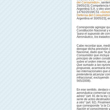
del Consumidor»
, sente
29/05/23]; Competencia 
Argentina S.A. y otro s/o
14792/2019/CS1
«Gonzál
Defensa del Consumido
Argentina el 30/05/23], en
Corresponde agregar que 
Constitución Nacional y 
“para el supuesto de con
Aeronáutico, los tratados
Cabe recordar que, media
derogar dicha previsión (
Nacional, dado que
“la 
Consumidor que incluya l
principio de orden consti
sobre el orden interno, 
Que sumado a las razones
propuesta, acarrearía in
las internacionales que 
pretendería alcanzar co
infraccional, excluyendo
565/2008).
En ese sentido, destaco
aeronáutica comercial co
aéreo”
(art. 91 de la ley
serie de actos destinado
a otro”
(art. 92). Finalm
que corresponde
“a la C
Nación el conocimiento 