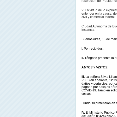
resolución de Presidenci
V. En virtud de lo expues
entender en la causa, de 
civil y comercial federal.
Ciudad Autónoma de Bueno
instancia.
Buenos Aires, 16 de mar
I.
Por recibidos.
II.
Téngase presente lo di
AUTOS Y VISTOS
:
III.
La señora Silvia Lilia
PLC’ (en adelante, ‘Brit
daños y perjuicios, por 
pagado por pasajes aére
COVID-19. También solicit
costas.
Fundó su pretensión en d
IV.
El Ministerio Público 
actuación n°424755/2022,