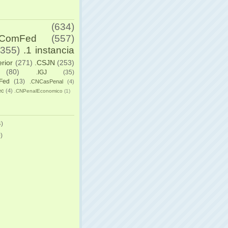
(634)
yComFed
(557)
(355)
.1 instancia
erior
(271)
.CSJN
(253)
(80)
.IGJ
(35)
Fed
(13)
.CNCasPenal
(4)
ec
(4)
.CNPenalEconomico
(1)
)
)