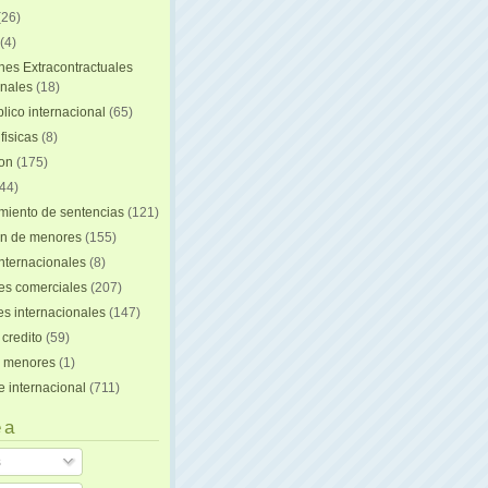
(26)
(4)
nes Extracontractuales
onales
(18)
lico internacional
(65)
fisicas
(8)
ion
(175)
44)
iento de sentencias
(121)
on de menores
(155)
nternacionales
(8)
es comerciales
(207)
s internacionales
(147)
 credito
(59)
e menores
(1)
e internacional
(711)
 a
s