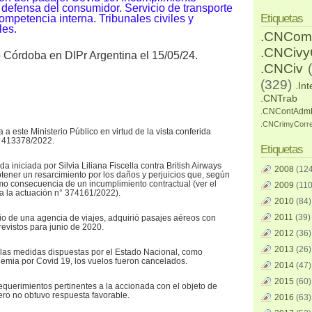
 defensa del consumidor. Servicio de transporte
Etiquetas
mpetencia interna. Tribunales civiles y
les.
.CNCom
.CNCiv
o Córdoba en DIPr Argentina el 15/05/24.
.CNCiv
(329)
.Int
.CNTrab
.CNContAdm
.CNCrimyCorr
 a este Ministerio Público en virtud de la vista conferida
° 413378/2022.
Etiquetas
a iniciada por Silvia Liliana Fiscella contra British Airways
2008
(124
btener un resarcimiento por los daños y perjuicios que, según
mo consecuencia de un incumplimiento contractual (ver el
2009
(110
o a la actuación n° 374161/2022).
2010
(84)
2011
(39)
io de una agencia de viajes, adquirió pasajes aéreos con
previstos para junio de 2020.
2012
(36)
2013
(26)
 las medidas dispuestas por el Estado Nacional, como
emia por Covid 19, los vuelos fueron cancelados.
2014
(47)
2015
(60)
equerimientos pertinentes a la accionada con el objeto de
ero no obtuvo respuesta favorable.
2016
(63)