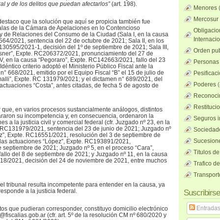
l y de los delitos que puedan afectarlos”
(art. 198).
Menores
Mercosur
staco que la solución que aquí se propicia también fue
salas de la Cámara de Apelaciones en lo Contencioso
Obligacio
o y de Relaciones del Consumo de la Ciudad (Sala I, en la causa
Internaci
64/2021, sentencia del 22 de octubre de 2021; Sala II, en los
130595/2021-1, decisión del 1º de septiembre de 2021; Sala III,
Orden pub
usner”, Expte. RC206372/2021, pronunciamiento del 27 de
IV, en la causa “Pegoraro”, Expte. RC142663/2021, fallo del 23
Personas 
déntico criterio adoptó el Ministerio Público Fiscal ante la
° 668/2021, emitido por el Equipo Fiscal “B” el 15 de julio de
Pesificac
malli”, Expte. RC 131979/2021; y el dictamen n° 689/2021, del
Poderes
(
 actuaciones “Costa”, antes citadas, de fecha 5 de agosto de
Reconocim
Restituci
que, en varios procesos sustancialmente análogos, distintos
lararon su incompetencia y, en consecuencia, ordenaron la
Seguros i
s a la justicia civil y comercial federal (cfr. Juzgado nº 23, en la
. RC131979/2021, sentencia del 23 de junio de 2021; Juzgado nº
Sociedad
z”, Expte. RC16551/2021, resolución del 3 de septiembre de
Sucesione
 las actuaciones “López”, Expte. RC193891/2021,
 septiembre de 2021; Juzgado nº 5, en el proceso “Cara”,
Titulos de
llo del 8 de septiembre de 2021; y Juzgado nº 11, en la causa
18/2021, decisión del 24 de noviembre de 2021, entre muchos
Trafico d
Transport
 el tribunal resulta incompetente para entender en la causa, ya
sponde a la justicia federal.
Suscribirse
Entrada
ctos que pudieran corresponder, constituyo domicilio electrónico
2@fiscalias.gob.ar (cfr. art. 5º de la resolución CM nº 680/2020 y