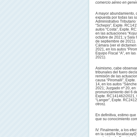
comercio aéreo en genera
A mayor abundamiento, de
expuesta por todas las 
Administrativo Tributari
“Schepis”, Expte. RC1415
autos “Costa”, Expte. RC
en las actuaciones “Koj
octubre de 2021; y Sala 
de septiembre de 2021). I
Cámara (ver el dictamen n
2021, en los autos “Piro
Equipo Fiscal “A”, en las
2021).
Asimismo, cabe observar 
tribunales del fuero dec
remisión de las actuacione
causa “Piromalli”, Expte
14, en los autos “Sánche
2021; Juzgado nº 20, en
pronunciamiento del 6 de
Expte. RC141462/2021, fa
“Langer”, Expte. RC2412
otros).
En definitiva, estimo que
que su conocimiento corre
IV. Finalmente, a los efe
en la casilla fiscaliacayt