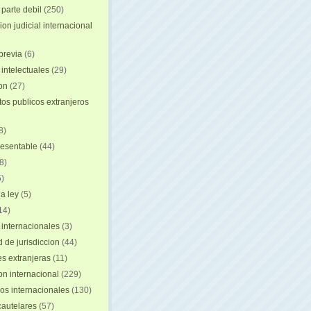
 parte debil
(250)
on judicial internacional
previa
(6)
intelectuales
(29)
ion
(27)
s publicos extranjeros
8)
resentable
(44)
8)
)
a ley
(5)
14)
 internacionales
(3)
 de jurisdiccion
(44)
es extranjeras
(11)
on internacional
(229)
os internacionales
(130)
autelares
(57)