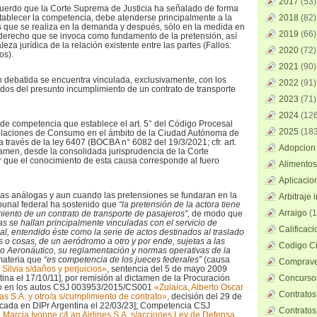
2017
(53)
recuerdo que la Corte Suprema de Justicia ha señalado de forma
establecer la competencia, debe atenderse principalmente a la
2018
(82)
s que se realiza en la demanda y después, sólo en la medida en
2019
(66)
 derecho que se invoca como fundamento de la pretensión, así
eza jurídica de la relación existente entre las partes (Fallos:
2020
(72)
os).
2021
(90)
n debatida se encuentra vinculada, exclusivamente, con los
2022
(91)
ados del presunto incumplimiento de un contrato de transporte
2023
(71)
2024
(126
n de competencia que establece el art. 5° del Código Procesal
2025
(183
 Relaciones de Consumo en el ámbito de la Ciudad Autónoma de
 través de la ley 6407 (BOCBA n° 6082 del 19/3/2021; cfr. art.
Adopcion 
amen, desde la consolidada jurisprudencia de la Corte
 que el conocimiento de esta causa corresponde al fuero
Alimentos
Aplicacio
sas análogas y aun cuando las pretensiones se fundaran en la
Arbitraje 
ibunal federal ha sostenido que
“la pretensión de la actora tiene
Arraigo
(1
miento de un contrato de transporte de pasajeros”,
de modo que
as se hallan principalmente vinculadas con el servicio de
Calificac
al, entendido éste como la serie de actos destinados al traslado
o cosas, de un aeródromo a otro y por ende, sujetas a las
Codigo Ci
o Aeronáutico, su reglamentación y normas operativas de la
materia que
“es competencia de los jueces federales”
(causa
Comprave
i Silvia s/daños y perjuicios»
, sentencia del 5 de mayo 2009
ina el 17/10/11], por remisión al dictamen de la Procuración
Concursos
rado en los autos CSJ 003953/2015/CS001
«Zulaica, Alberto Oscar
Contratos
as S.A. y otro/a s/cumplimiento de contrato»
, decisión del 29 de
icada en DIPr Argentina el 22/03/23]; Competencia CSJ
Contratos
 Marcia Ivonne c/Lan Airlines S.A. s/acciones Ley de Defensa