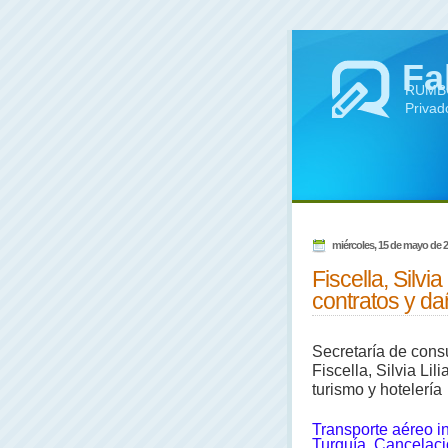
Fa
RUMBO 
Privad
miércoles, 15 de mayo de 
Fiscella, Silvia
contratos y da
Secretaría de consu
Fiscella, Silvia Lil
turismo y hotelería
Transporte aéreo i
Turquía. Cancelaci