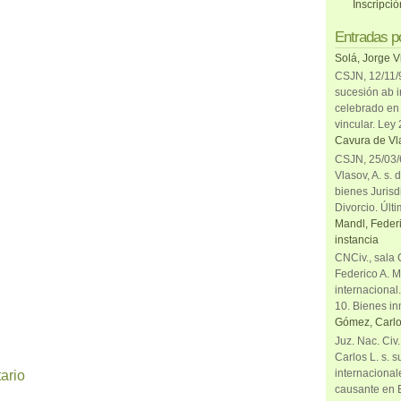
Inscripci
Entradas p
Solá, Jorge V
CSJN, 12/11/9
sucesión ab i
celebrado en 
vincular. Ley
Cavura de Vla
CSJN, 25/03/6
Vlasov, A. s. 
bienes Jurisd
Divorcio. Últi
Mandl, Federi
instancia
CNCiv., sala 
Federico A. M
internacional
10. Bienes in
Gómez, Carlo
Juz. Nac. Civ
Carlos L. s. 
internacional
ario
causante en 