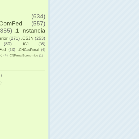
(634)
yComFed
(557)
(355)
.1 instancia
erior
(271)
.CSJN
(253)
(80)
.IGJ
(35)
Fed
(13)
.CNCasPenal
(4)
ec
(4)
.CNPenalEconomico
(1)
)
)