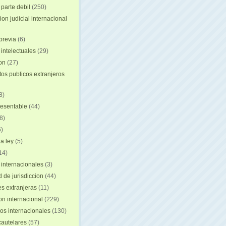
 parte debil
(250)
on judicial internacional
previa
(6)
intelectuales
(29)
ion
(27)
s publicos extranjeros
8)
resentable
(44)
8)
)
a ley
(5)
14)
 internacionales
(3)
 de jurisdiccion
(44)
es extranjeras
(11)
on internacional
(229)
os internacionales
(130)
autelares
(57)