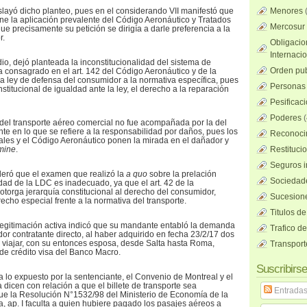
slayó dicho planteo, pues en el considerando VII manifestó que
Menores
one la aplicación prevalente del Código Aeronáutico y Tratados
Mercosur
ue precisamente su petición se dirigía a darle preferencia a la
r.
Obligacio
Internaci
io, dejó planteada la inconstitucionalidad del sistema de
Orden pub
a consagrado en el art. 142 del Código Aeronáutico y de la
la ley de defensa del consumidor a la normativa específica, pues
Personas 
nstitucional de igualdad ante la ley, el derecho a la reparación
Pesificac
Poderes
(
del transporte aéreo comercial no fue acompañada por la del
e en lo que se refiere a la responsabilidad por daños, pues los
Reconocim
ales y el Código Aeronáutico ponen la mirada en el dañador y
mine
.
Restituci
Seguros i
deró que el examen que realizó la
a quo
sobre la prelación
Sociedad
edad de la LDC es inadecuado, ya que el art. 42 de la
otorga jerarquía constitucional al derecho del consumidor,
Sucesione
cho especial frente a la normativa del transporte.
Titulos de
a legitimación activa indicó que su mandante entabló la demanda
Trafico d
or contratante directo, al haber adquirido en fecha 23/2/17 dos
a viajar, con su entonces esposa, desde Salta hasta Roma,
Transport
de crédito visa del Banco Macro.
Suscribirse
a lo expuesto por la sentenciante, el Convenio de Montreal y el
dicen con relación a que el billete de transporte sea
Entrada
 que la Resolución N°1532/98 del Ministerio de Economía de la
 a, ap. I faculta a quien hubiere pagado los pasajes aéreos a