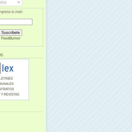
rios
ngresa tu mail:
FeedBurner
es
LETINES
BUNALES
NTRATOS
 Y REVISTAS