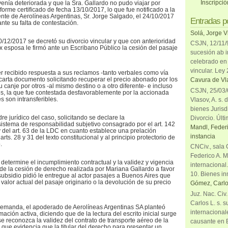
Inscripci
venía deteriorada y que la Sra. Gallardo no pudo viajar por
orme certificado de fecha 13/10/2017, lo que fue notificado a la
ente de Aerolíneas Argentinas, Sr. Jorge Salgado, el 24/10/2017
Entradas p
ante su falta de contestación.
Solá, Jorge V
0/12/2017 se decretó su divorcio vincular y que con anterioridad
CSJN, 12/11/9
ex esposa le firmó ante un Escribano Público la cesión del pasaje
sucesión ab i
celebrado en 
vincular. Ley
r recibido respuesta a sus reclamos -tanto verbales como vía
 carta documento solicitando recuperar el precio abonado por los
Cavura de Vla
u canje por otros -al mismo destino o a otro diferente- e incluso
CSJN, 25/03/6
s, la que fue contestada desfavorablemente por la accionada
 son intransferibles.
Vlasov, A. s. 
bienes Jurisd
re jurídico del caso, solicitando se declare la
Divorcio. Últi
 sistema de responsabilidad subjetivo consagrado por el art. 142
Mandl, Federi
 del art. 63 de la LDC en cuanto establece una prelación
instancia
arts. 28 y 31 del texto constitucional y al principio protectorio de
.
CNCiv., sala 
Federico A. M
 determine el incumplimiento contractual y la validez y vigencia
internacional
y de la cesión de derecho realizada por Mariana Gallardo a favor
10. Bienes in
subsidio pidió le entregue al actor pasajes a Buenos Aires que
valor actual del pasaje originario o la devolución de su precio
Gómez, Carlo
Juz. Nac. Civ
Carlos L. s. 
 demanda, el apoderado de Aerolíneas Argentinas SA planteó
internacional
mación activa, diciendo que de la lectura del escrito inicial surge
 se reconozca la validez del contrato de transporte aéreo de la
causante en 
 que evidencia que la titular del derecho para presentar un