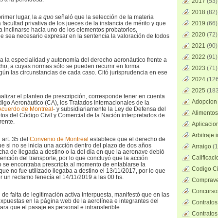
2017
(53)
2018
(82)
primer lugar, la
a quo
señaló que la selección de la materia
 facultad privativa de los jueces de la instancia de mérito y que
2019
(66)
 a inclinarse hacia uno de los elementos probatorios,
2020
(72)
ue sea necesario expresar en la sentencia la valoración de todos
2021
(90)
2022
(91)
ó a la especialidad y autonomía del derecho aeronáutico frente a
cho, a cuyas normas sólo se pueden recurrir en forma
2023
(71)
gún las circunstancias de cada caso. Citó jurisprudencia en ese
2024
(126
2025
(183
nalizar el planteo de prescripción, corresponde tener en cuenta
Adopcion 
digo Aeronáutico (CA), los Tratados Internacionales de la
Acuerdo de Montreal
- y subsidiariamente la Ley de Defensa del
Alimentos
os del Código Civil y Comercial de la Nación interpretados de
rente.
Aplicacio
Arbitraje 
 art. 35 del
Convenio de Montreal
establece que el derecho de
e si no se inicia una acción dentro del plazo de dos años
Arraigo
(1
echa de llegada a destino o la del día en que la aeronave debió
Calificac
ención del transporte, por lo que concluyó que la acción
 se encontraba prescripta al momento de entablarse la
Codigo Ci
ue no fue utilizado llegaba a destino el 13/11/2017, por lo que
r un reclamo fenecía el 14/11/2019 a las 00 hs.
Comprave
Concursos
de falta de legitimación activa interpuesta, manifestó que en las
xpuestas en la página web de la aerolínea e integrantes del
Contratos
lara que el pasaje es personal e intransferible.
Contratos