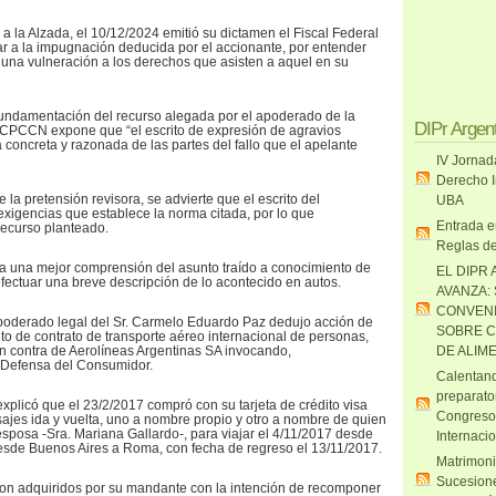
a la Alzada, el 10/12/2024 emitió su dictamen el Fiscal Federal
r a la impugnación deducida por el accionante, por entender
 una vulneración a los derechos que asisten a aquel en su
 fundamentación del recurso alegada por el apoderado de la
DIPr Argen
el CPCCN expone que “el escrito de expresión de agravios
a concreta y razonada de las partes del fallo que el apelante
IV Jornad
Derecho I
la pretensión revisora, se advierte que el escrito del
UBA
 exigencias que establece la norma citada, por lo que
Entrada e
recurso planteado.
Reglas de
ara una mejor comprensión del asunto traído a conocimiento de
EL DIPR 
efectuar una breve descripción de lo acontecido en autos.
AVANZA:
CONVENI
apoderado legal del Sr. Carmelo Eduardo Paz dedujo acción de
SOBRE C
 de contrato de transporte aéreo internacional de personas,
n contra de Aerolíneas Argentinas SA invocando,
DE ALIM
e Defensa del Consumidor.
Calentand
preparato
explicó que el 23/2/2017 compró con su tarjeta de crédito visa
Congreso
jes ida y vuelta, uno a nombre propio y otro a nombre de quien
posa -Sra. Mariana Gallardo-, para viajar el 4/11/2017 desde
Internaci
esde Buenos Aires a Roma, con fecha de regreso el 13/11/2017.
Matrimoni
Sucesione
ron adquiridos por su mandante con la intención de recomponer