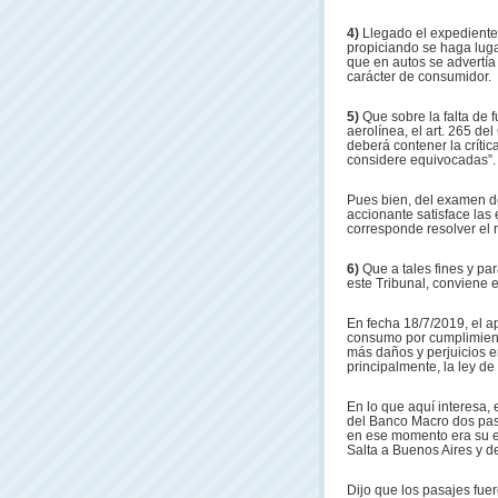
4)
Llegado el expediente 
propiciando se haga luga
que en autos se advertía
carácter de consumidor.
5)
Que sobre la falta de
aerolínea, el art. 265 d
deberá contener la crític
considere equivocadas”.
Pues bien, del examen de 
accionante satisface las
corresponde resolver el 
6)
Que a tales fines y p
este Tribunal, conviene 
En fecha 18/7/2019, el 
consumo por cumplimiento
más daños y perjuicios e
principalmente, la ley d
En lo que aquí interesa, 
del Banco Macro dos pasa
en ese momento era su es
Salta a Buenos Aires y d
Dijo que los pasajes fue