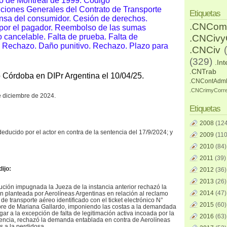
o de Montreal de 1999. Código
ciones Generales del Contrato de Transporte
Etiquetas
nsa del consumidor. Cesión de derechos.
.CNCom
por el pagador.
Reembolso de las sumas
no cancelable. Falta de prueba.
Falta de
.CNCiv
a. Rechazo.
Daño punitivo. Rechazo.
Plazo para
.CNCiv
(329)
.Int
.CNTrab
o Córdoba en DIPr Argentina el 10/04/25.
.CNContAdm
.CNCrimyCorr
e diciembre de 2024.
Etiquetas
2008
(124
educido por el actor en contra de la sentencia del 17/9/2024; y
2009
(110
2010
(84)
2011
(39)
dijo:
2012
(36)
2013
(26)
ución impugnada la Jueza de la instancia anterior rechazó la
2014
(47)
n planteada por Aerolíneas Argentinas en relación al reclamo
 de transporte aéreo identificado con el ticket electrónico N°
2015
(60)
e de Mariana Gallardo, imponiendo las costas a la demandada
ar a la excepción de falta de legitimación activa incoada por la
2016
(63)
encia, rechazó la demanda entablada en contra de Aerolíneas
s a la perdidosa.