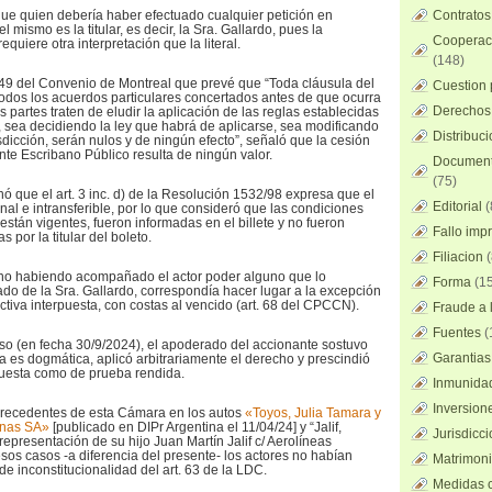
ue quien debería haber efectuado cualquier petición en
Contratos
el mismo es la titular, es decir, la Sra. Gallardo, pues la
Cooperaci
requiere otra interpretación que la literal.
(148)
 49 del Convenio de Montreal que prevé que “Toda cláusula del
Cuestion 
 todos los acuerdos particulares concertados antes de que ocurra
Derechos 
s partes traten de eludir la aplicación de las reglas establecidas
 sea decidiendo la ley que habrá de aplicarse, sea modificando
Distribuc
risdicción, serán nulos y de ningún efecto”, señaló que la cesión
te Escribano Público resulta de ningún valor.
Documento
(75)
ó que el art. 3 inc. d) de la Resolución 1532/98 expresa que el
Editorial
(
al e intransferible, por lo que consideró que las condiciones
están vigentes, fueron informadas en el billete y no fueron
Fallo imp
 por la titular del boleto.
Filiacion
(
no habiendo acompañado el actor poder alguno que lo
Forma
(15
do de la Sra. Gallardo, correspondía hacer lugar a la excepción
activa interpuesta, con costas al vencido (art. 68 del CPCCN).
Fraude a l
Fuentes
(
rso (en fecha 30/9/2024), el apoderado del accionante sostuvo
Garantias
a es dogmática, aplicó arbitrariamente el derecho y prescindió
puesta como de prueba rendida.
Inmunidad
Inversion
s precedentes de esta Cámara en los autos
«Toyos, Julia Tamara y
tinas SA»
[publicado en DIPr Argentina el 11/04/24] y “Jalif,
Jurisdicci
 representación de su hijo Juan Martín Jalif c/ Aerolíneas
sos casos -a diferencia del presente- los actores no habían
Matrimoni
 de inconstitucionalidad del art. 63 de la LDC.
Medidas c