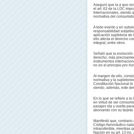
Aseguró que la
a quo
so
el art. 63 de la LDC imp
Internacionales, siendo q
normativa del consumido
A todo evento y en subsid
responsabilidad subjetiv
aplicación supletoria de 
ello afecta el derecho co
integral, entre otros.
Señaló que la evolución 
derecho, más precisament
instrumentos internacion
no en el principio
pro ho
Al margen de ello, consi
normativa y la supletori
Constitución Nacional le 
siendo, además, este dere
En lo que se refiere a l
en virtud de ser consumid
pasajes ida y vuelta par
abonando con su tarjeta 
Manifestó que, contrario 
Código Aeronáutico nada 
intransferible, mientras
Nación en su art. 13 inc.