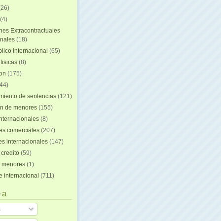
(26)
(4)
nes Extracontractuales
onales
(18)
lico internacional
(65)
fisicas
(8)
ion
(175)
44)
iento de sentencias
(121)
on de menores
(155)
nternacionales
(8)
es comerciales
(207)
s internacionales
(147)
 credito
(59)
e menores
(1)
e internacional
(711)
 a
s