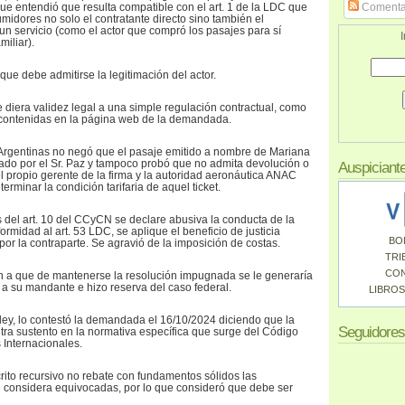
o que entendió que resulta compatible con el art. 1 de la LDC que
Comenta
idores no solo el contratante directo sino también el
un servicio (como el actor que compró los pasajes para sí
I
iliar).
ue debe admitirse la legitimación del actor.
e diera validez legal a una simple regulación contractual, como
s contenidas en la página web de la demandada.
Argentinas no negó que el pasaje emitido a nombre de Mariana
ado por el Sr. Paz y tampoco probó que no admita devolución o
Auspiciant
el propio gerente de la firma y la autoridad aeronáutica ANAC
erminar la condición tarifaria de aquel ticket.
s del art. 10 del CCyCN se declare abusiva la conducta de la
rmidad al art. 53 LDC, se aplique el beneficio de justicia
BO
 por la contraparte. Se agravió de la imposición de costas.
TRI
CO
n a que de mantenerse la resolución impugnada se le generaría
a su mandante e hizo reserva del caso federal.
LIBROS
 ley, lo contestó la demandada el 16/10/2024 diciendo que la
Seguidores
ra sustento en la normativa específica que surge del Código
 Internacionales.
rito recursivo no rebate con fundamentos sólidos las
e considera equivocadas, por lo que consideró que debe ser