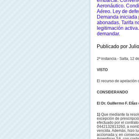
embarcar. Conveni
Aeronáutico.
Condi
Aéreo. Ley de defe
Demanda iniciada 
abonadas.
Tarifa 
legitimación activ
demandar.
Publicado por Juli
2ª instancia.-
Sal
ta, 12 d
VISTO
El recurso de apelación d
CONSIDERANDO
El Dr. Guillermo F. Elías 
1)
Que mediante la resol
excepción de prescripció
efectuado por el contrato
0442132813260, a nombr
vencida. Además, hizo lug
accionada y, en consecu
Argentinas SA, con costa