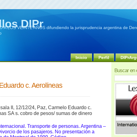
llos DIPr
A LOS VEINTE AÑOS difundiendo la jurisprudencia argentina de Dere
o
Inicio
Perfil
DIPrArg
Buscar en 
Eduardo c. Aerolíneas
sala I
I, 12/12/24, Paz, Carmelo Eduardo c.
nas SA s. cobro de pesos/ sumas de dinero
nternacional. Transporte de personas. Argentina –
 Divorcio de los pasajeros. No presentación a