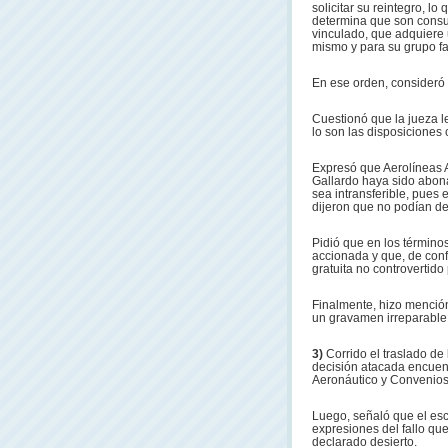
solicitar su reintegro, l
determina que son consum
vinculado, que adquiere 
mismo y para su grupo fam
En ese orden, consideró q
Cuestionó que la jueza l
lo son las disposicione
Expresó que Aerolíneas 
Gallardo haya sido abon
sea intransferible, pues 
dijeron que no podían det
Pidió que en los término
accionada y que, de confo
gratuita no controvertido
Finalmente, hizo menció
un gravamen irreparable 
3)
Corrido el traslado de
decisión atacada encuent
Aeronáutico y Convenios
Luego, señaló que el esc
expresiones del fallo qu
declarado desierto.