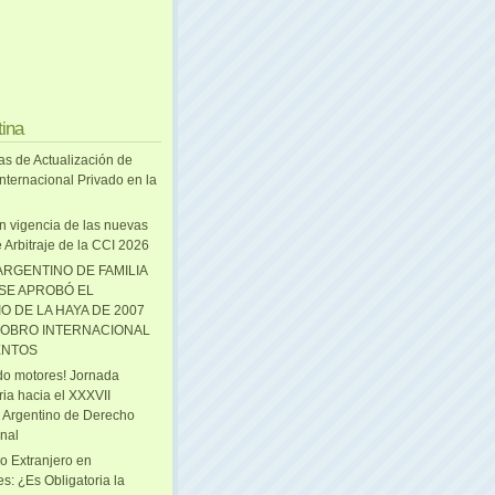
tina
as de Actualización de
nternacional Privado en la
n vigencia de las nuevas
 Arbitraje de la CCI 2026
ARGENTINO DE FAMILIA
 SE APROBÓ EL
O DE LA HAYA DE 2007
OBRO INTERNACIONAL
ENTOS
o motores! Jornada
ria hacia el XXXVII
 Argentino de Derecho
onal
o Extranjero en
s: ¿Es Obligatoria la