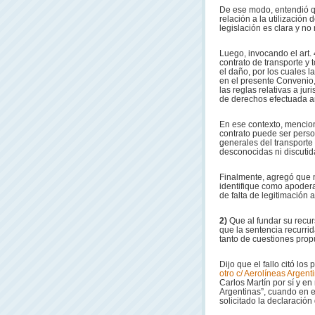
De ese modo, entendió q
relación a la utilización d
legislación es clara y no 
Luego, invocando el art.
contrato de transporte y
el daño, por los cuales la
en el presente Convenio,
las reglas relativas a ju
de derechos efectuada an
En ese contexto, mencion
contrato puede ser person
generales del transporte 
desconocidas ni discutidas
Finalmente, agregó que 
identifique como apodera
de falta de legitimación 
2)
Que al fundar su recu
que la sentencia recurrid
tanto de cuestiones pro
Dijo que el fallo citó lo
otro c/ Aerolíneas Argen
Carlos Martín por sí y en
Argentinas”, cuando en e
solicitado la declaración