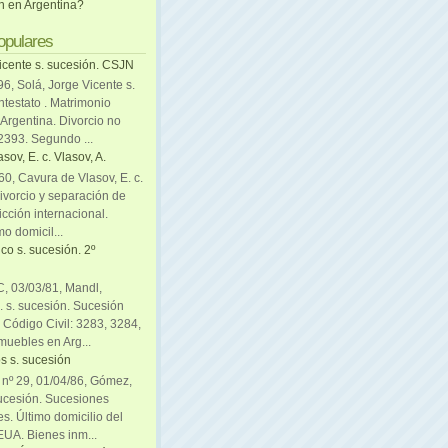
ón en Argentina?
opulares
icente s. sucesión. CSJN
6, Solá, Jorge Vicente s.
ntestato . Matrimonio
Argentina. Divorcio no
 2393. Segundo ...
sov, E. c. Vlasov, A.
0, Cavura de Vlasov, E. c.
divorcio y separación de
icción internacional.
mo domicil...
co s. sucesión. 2º
C, 03/03/81, Mandl,
. s. sucesión. Sucesión
. Código Civil: 3283, 3284,
muebles en Arg...
s s. sucesión
. nº 29, 01/04/86, Gómez,
sucesión. Sucesiones
es. Último domicilio del
EUA. Bienes inm...