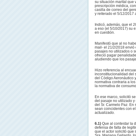
su situación marital que 
prescripción médica, conf
casilla de correo del ger
y reiterado el 5/12/2017 
Indicó, además, que el 2
a eso (el 5/10/2017) su 
en cuestión.
Manifestó que al no habe
mail- el 21/2/2018 envió
pasajes no utilizados o s
ofreció pagar penalidade
aludiendo que los pasajes
Hizo referencia al encuad
inconstitucionalidad del
del Código Aeronáutico y
normativa contraria a los 
la normativa de consumo
En ese marco, solicitó se
del pasaje no utilizado 
del Sr. Carmelo Paz. En 
sean coincidentes con el 
actualizado.
6.1)
Que al contestar la
defensa de falta de legiti
que el actor solicitó que
Sra. Mariana Gallardo, lo