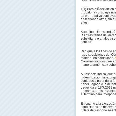
1.1)
Para así decidir, en 
probatoria constituye una
tal prerrogativa conlleva
descartando otros, sin q
ellos.
A continuación, se refiri
las otras ramas del dere
subsidiaria o análoga se
sentido.
Dijo que a los fines de a
las disposiciones del Có
materia -en particular el
Consumidor o los precept
manera armónica y cohe
Al respecto indicó, que el
indemnización se extingu
contados a partir de la f
haber llegado o la de det
deducida el 18/7/2019 no
demanda, pues el vuelo q
el término para interpone
En cuanto a la excepción 
condiciones de reserva e
billete de trasporte se ac