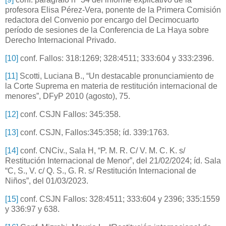
profesora Elisa Pérez-Vera, ponente de la Primera Comisión
redactora del Convenio por encargo del Decimocuarto
período de sesiones de la Conferencia de La Haya sobre
Derecho Internacional Privado.
[10]
conf. Fallos: 318:1269; 328:4511; 333:604 y 333:2396.
[11]
Scotti, Luciana B., “Un destacable pronunciamiento de
la Corte Suprema en materia de restitución internacional de
menores”, DFyP 2010 (agosto), 75.
[12]
conf. CSJN Fallos: 345:358.
[13]
conf. CSJN, Fallos:345:358; íd. 339:1763.
[14]
conf. CNCiv., Sala H, “P. M. R. C/ V. M. C. K. s/
Restitución Internacional de Menor”, del 21/02/2024; íd. Sala
“C, S., V. c/ Q. S., G. R. s/ Restitución Internacional de
Niños”, del 01/03/2023.
[15]
conf. CSJN Fallos: 328:4511; 333:604 y 2396; 335:1559
y 336:97 y 638.