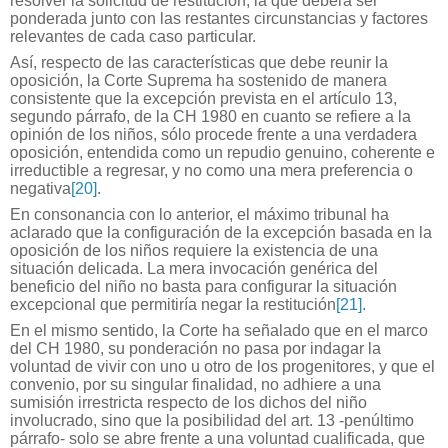
resolver la solicitud de restitución, la que deberá ser
ponderada junto con las restantes circunstancias y factores
relevantes de cada caso particular.
Así, respecto de las características que debe reunir la
oposición, la Corte Suprema ha sostenido de manera
consistente que la excepción prevista en el artículo 13,
segundo párrafo, de la CH 1980 en cuanto se refiere a la
opinión de los niños, sólo procede frente a una verdadera
oposición, entendida como un repudio genuino, coherente e
irreductible a regresar, y no como una mera preferencia o
negativa
[20]
.
En consonancia con lo anterior, el máximo tribunal ha
aclarado que la configuración de la excepción basada en la
oposición de los niños requiere la existencia de una
situación delicada. La mera invocación genérica del
beneficio del niño no basta para configurar la situación
excepcional que permitiría negar la restitución
[21]
.
En el mismo sentido, la Corte ha señalado que en el marco
del CH 1980, su ponderación no pasa por indagar la
voluntad de vivir con uno u otro de los progenitores, y que el
convenio, por su singular finalidad, no adhiere a una
sumisión irrestricta respecto de los dichos del niño
involucrado, sino que la posibilidad del art. 13 -penúltimo
párrafo- solo se abre frente a una voluntad cualificada, que