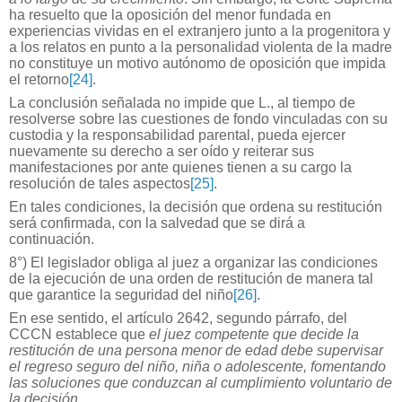
ha resuelto que la oposición del menor fundada en
experiencias vividas en el extranjero junto a la progenitora y
a los relatos en punto a la personalidad violenta de la madre
no constituye un motivo autónomo de oposición que impida
el retorno
[24]
.
La conclusión señalada no impide que L., al tiempo de
resolverse sobre las cuestiones de fondo vinculadas con su
custodia y la responsabilidad parental, pueda ejercer
nuevamente su derecho a ser oído y reiterar sus
manifestaciones por ante quienes tienen a su cargo la
resolución de tales aspectos
[25]
.
En tales condiciones, la decisión que ordena su restitución
será confirmada, con la salvedad que se dirá a
continuación.
8°) El legislador obliga al juez a organizar las condiciones
de la ejecución de una orden de restitución de manera tal
que garantice la seguridad del niño
[26]
.
En ese sentido, el artículo 2642, segundo párrafo, del
CCCN establece que
el juez competente que decide la
restitución de una persona menor de edad debe supervisar
el regreso seguro del niño, niña o adolescente, fomentando
las soluciones que conduzcan al cumplimiento voluntario de
la decisión
.