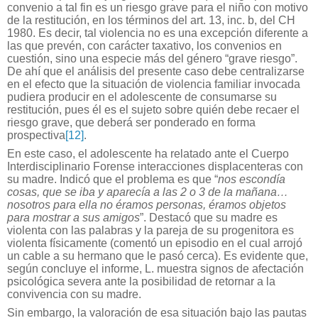
convenio a tal fin es un riesgo grave para el niño con motivo
de la restitución, en los términos del art. 13, inc. b, del CH
1980. Es decir, tal violencia no es una excepción diferente a
las que prevén, con carácter taxativo, los convenios en
cuestión, sino una especie más del género “grave riesgo”.
De ahí que el análisis del presente caso debe centralizarse
en el efecto que la situación de violencia familiar invocada
pudiera producir en el adolescente de consumarse su
restitución, pues él es el sujeto sobre quién debe recaer el
riesgo grave, que deberá ser ponderado en forma
prospectiva
[12]
.
En este caso, el adolescente ha relatado ante el Cuerpo
Interdisciplinario Forense interacciones displacenteras con
su madre. Indicó que el problema es que “
nos escondía
cosas, que se iba y aparecía a las 2 o 3 de la mañana…
nosotros para ella no éramos personas, éramos objetos
para mostrar a sus amigos
”. Destacó que su madre es
violenta con las palabras y la pareja de su progenitora es
violenta físicamente (comentó un episodio en el cual arrojó
un cable a su hermano que le pasó cerca). Es evidente que,
según concluye el informe, L. muestra signos de afectación
psicológica severa ante la posibilidad de retornar a la
convivencia con su madre.
Sin embargo, la valoración de esa situación bajo las pautas