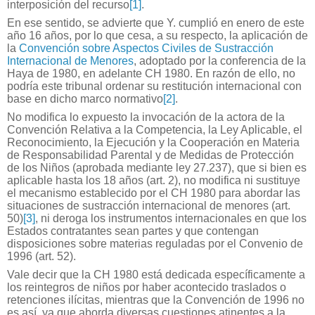
interposición del recurso
[1]
.
En ese sentido, se advierte que Y. cumplió en enero de este
año 16 años, por lo que cesa, a su respecto, la aplicación de
la
Convención sobre Aspectos Civiles de Sustracción
Internacional de Menores
, adoptado por la conferencia de la
Haya de 1980, en adelante CH 1980. En razón de ello, no
podría este tribunal ordenar su restitución internacional con
base en dicho marco normativo
[2]
.
No modifica lo expuesto la invocación de la actora de la
Convención Relativa a la Competencia, la Ley Aplicable, el
Reconocimiento, la Ejecución y la Cooperación en Materia
de Responsabilidad Parental y de Medidas de Protección
de los Niños (aprobada mediante ley 27.237), que si bien es
aplicable hasta los 18 años (art. 2), no modifica ni sustituye
el mecanismo establecido por el CH 1980 para abordar las
situaciones de sustracción internacional de menores (art.
50)
[3]
, ni deroga los instrumentos internacionales en que los
Estados contratantes sean partes y que contengan
disposiciones sobre materias reguladas por el Convenio de
1996 (art. 52).
Vale decir que la CH 1980 está dedicada específicamente a
los reintegros de niños por haber acontecido traslados o
retenciones ilícitas, mientras que la Convención de 1996 no
es así, ya que aborda diversas cuestiones atinentes a la