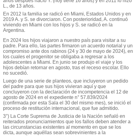
años después nació Y. (hoy tiene 16 años) y en 2011 lo hizo
L., de 13 años.
En 2012 la familia se radicó en Miami, Estados Unidos y en
2019 A. y S. se divorciaron. Con posterioridad, A. continuó
viviendo en Miami con los hijos y S. se radicó en la
Argentina.
En 2024 los hijos viajaron a nuestro país para visitar a su
padre. Para ello, las partes firmaron un acuerdo notarial y un
compromiso ante dos rabinos (24 y 30 de mayo de 2024), en
los cuales el progenitor se obligaba a regresar a los
adolescentes a Miami. En junio se produjo el viaje y los
hijos debían retornar en agosto, tras el receso escolar. Ello
no sucedió.
Luego de una serie de planteos, que incluyeron un pedido
del padre para que sus hijos vivieran aquí y que
concluyeron con la declaración de incompetencia el 12 de
agosto de 2024 en el expediente n° 57.839/2024
(confirmada por esta Sala el 30 del mismo mes), se inició el
proceso de restitución internacional, que fue admitido.
3°) La Corte Suprema de Justicia de la Nación señaló en
reiterados pronunciamientos que los fallos deben atender a
las circunstancias existentes al momento en que se los
dicta, aunque aquéllas sean sobrevinientes a la