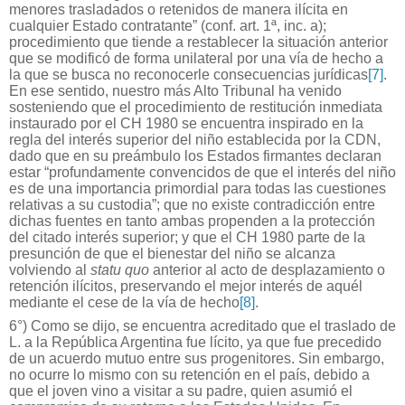
menores trasladados o retenidos de manera ilícita en
cualquier Estado contratante” (conf. art. 1ª, inc. a);
procedimiento que tiende a restablecer la situación anterior
que se modificó de forma unilateral por una vía de hecho a
la que se busca no reconocerle consecuencias jurídicas
[7]
.
En ese sentido, nuestro más Alto Tribunal ha venido
sosteniendo que el procedimiento de restitución inmediata
instaurado por el CH 1980 se encuentra inspirado en la
regla del interés superior del niño establecida por la CDN,
dado que en su preámbulo los Estados firmantes declaran
estar “profundamente convencidos de que el interés del niño
es de una importancia primordial para todas las cuestiones
relativas a su custodia”; que no existe contradicción entre
dichas fuentes en tanto ambas propenden a la protección
del citado interés superior; y que el CH 1980 parte de la
presunción de que el bienestar del niño se alcanza
volviendo al
statu quo
anterior al acto de desplazamiento o
retención ilícitos, preservando el mejor interés de aquél
mediante el cese de la vía de hecho
[8]
.
6°) Como se dijo, se encuentra acreditado que el traslado de
L. a la República Argentina fue lícito, ya que fue precedido
de un acuerdo mutuo entre sus progenitores. Sin embargo,
no ocurre lo mismo con su retención en el país, debido a
que el joven vino a visitar a su padre, quien asumió el