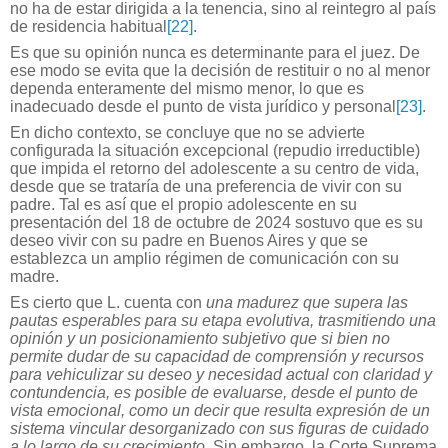
no ha de estar dirigida a la tenencia, sino al reintegro al país
de residencia habitual
[22]
.
Es que su opinión nunca es determinante para el juez. De
ese modo se evita que la decisión de restituir o no al menor
dependa enteramente del mismo menor, lo que es
inadecuado desde el punto de vista jurídico y personal
[23]
.
En dicho contexto, se concluye que no se advierte
configurada la situación excepcional (repudio irreductible)
que impida el retorno del adolescente a su centro de vida,
desde que se trataría de una preferencia de vivir con su
padre. Tal es así que el propio adolescente en su
presentación del 18 de octubre de 2024 sostuvo que es su
deseo vivir con su padre en Buenos Aires y que se
establezca un amplio régimen de comunicación con su
madre.
Es cierto que L. cuenta con
una madurez que supera las
pautas esperables para su etapa evolutiva, trasmitiendo una
opinión y un posicionamiento subjetivo que si bien no
permite dudar de su capacidad de comprensión y recursos
para vehiculizar su deseo y necesidad actual con claridad y
contundencia, es posible de evaluarse, desde el punto de
vista emocional, como un decir que resulta expresión de un
sistema vincular desorganizado con sus figuras de cuidado
a lo largo de su crecimiento
. Sin embargo, la Corte Suprema