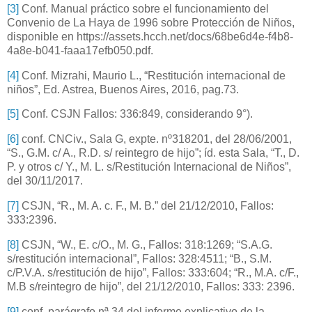
[3]
Conf. Manual práctico sobre el funcionamiento del
Convenio de La Haya de 1996 sobre Protección de Niños,
disponible en https://assets.hcch.net/docs/68be6d4e-f4b8-
4a8e-b041-faaa17efb050.pdf.
[4]
Conf. Mizrahi, Maurio L., “Restitución internacional de
niños”, Ed. Astrea, Buenos Aires, 2016, pag.73.
[5]
Conf. CSJN Fallos: 336:849, considerando 9°).
[6]
conf. CNCiv., Sala G, expte. nº318201, del 28/06/2001,
“S., G.M. c/ A., R.D. s/ reintegro de hijo”; íd. esta Sala, “T., D.
P. y otros c/ Y., M. L. s/Restitución Internacional de Niños”,
del 30/11/2017.
[7]
CSJN, “R., M. A. c. F., M. B.” del 21/12/2010, Fallos:
333:2396.
[8]
CSJN, “W., E. c/O., M. G., Fallos: 318:1269; “S.A.G.
s/restitución internacional”, Fallos: 328:4511; “B., S.M.
c/P.V.A. s/restitución de hijo”, Fallos: 333:604; “R., M.A. c/F.,
M.B s/reintegro de hijo”, del 21/12/2010, Fallos: 333: 2396.
[9]
conf. parágrafo nª 34 del informe explicativo de la