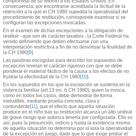
compromiso de su retorno a los Estados Unidos. En
consecuencia, por encontrarse acreditada la ilicitud de la
retención a la que el CH 1980 supedita la operatividad del
procedimiento de restitución, corresponde examinar si se
configuran las excepciones invocadas.
En el examen de dichas excepciones a la obligación de
restituir –que son de carácter taxativo-, la Corte Federal ha
venido definiendo que deben efectuarse con una
interpretación restrictiva a fin de no desvirtuar la finalidad de
la CH 1980
[9]
.
Las palabras escogidas para describir los supuestos de
excepción revelan el carácter riguroso con que se debe
ponderar el material fáctico de la causa a los efectos de no
frustrar la efectividad de la CH 1980
[10]
.
En los supuestos en los que la excepción se sustenta en la
violencia familiar (art.13 inc. b CH 1980), quien la invoca,
como en todos los casos, debe demostrar de forma
ineludible, mediante prueba concreta, clara y
contundente
[11]
, que el efecto que aquella situación
produce en el niño tras su restitución alcanza un alto umbral
de grave riesgo que autoriza tenerla por configurada. Ello es
así, pues la presunción, indicio y hasta la existencia misma
de aquella situación no determina por sí sola la operatividad
de la excepción en juego, dado que lo que exige probar el