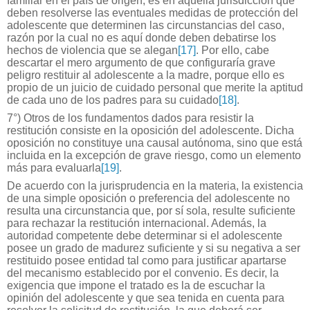
familiar en el país de origen, es en aquella jurisdicción que
deben resolverse las eventuales medidas de protección del
adolescente que determinen las circunstancias del caso,
razón por la cual no es aquí donde deben debatirse los
hechos de violencia que se alegan
[17]
. Por ello, cabe
descartar el mero argumento de que configuraría grave
peligro restituir al adolescente a la madre, porque ello es
propio de un juicio de cuidado personal que merite la aptitud
de cada uno de los padres para su cuidado
[18]
.
7°) Otros de los fundamentos dados para resistir la
restitución consiste en la oposición del adolescente. Dicha
oposición no constituye una causal autónoma, sino que está
incluida en la excepción de grave riesgo, como un elemento
más para evaluarla
[19]
.
De acuerdo con la jurisprudencia en la materia, la existencia
de una simple oposición o preferencia del adolescente no
resulta una circunstancia que, por sí sola, resulte suficiente
para rechazar la restitución internacional. Además, la
autoridad competente debe determinar si el adolescente
posee un grado de madurez suficiente y si su negativa a ser
restituido posee entidad tal como para justificar apartarse
del mecanismo establecido por el convenio. Es decir, la
exigencia que impone el tratado es la de escuchar la
opinión del adolescente y que sea tenida en cuenta para