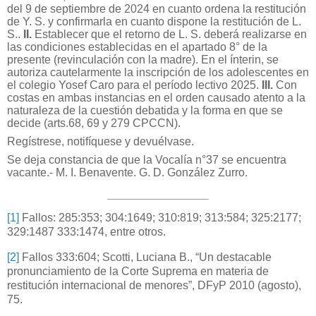
del 9 de septiembre de 2024 en cuanto ordena la restitución
de Y. S. y confirmarla en cuanto dispone la restitución de L.
S..
II.
Establecer que el retorno de L. S. deberá realizarse en
las condiciones establecidas en el apartado 8° de la
presente (revinculación con la madre). En el ínterin, se
autoriza cautelarmente la inscripción de los adolescentes en
el colegio Yosef Caro para el período lectivo 2025.
III.
Con
costas en ambas instancias en el orden causado atento a la
naturaleza de la cuestión debatida y la forma en que se
decide (arts.68, 69 y 279 CPCCN).
Regístrese, notifíquese y devuélvase.
Se deja constancia de que la Vocalía n°37 se encuentra
vacante.- M. I. Benavente. G. D. González Zurro.
[1]
Fallos: 285:353; 304:1649; 310:819; 313:584; 325:2177;
329:1487 333:1474, entre otros.
[2]
Fallos 333:604; Scotti, Luciana B., “Un destacable
pronunciamiento de la Corte Suprema en materia de
restitución internacional de menores”, DFyP 2010 (agosto),
75.