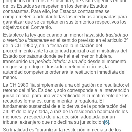
porque los derechos de custodia y de visita vigentes en uno
de los Estados se respeten en los demás Estados
contratantes. Para ello, los Estados contratantes se
comprometen a adoptar todas las medidas apropiadas para
garantizar que se cumplan en sus territorios respectivos los
objetivos del Convenio.
Establece la ley que cuando un menor haya sido
trasladado
o retenido ilícitamente
en el sentido previsto en el artículo 3º
de la CH 1980 y, en la fecha de la iniciación del
procedimiento ante la autoridad judicial o administrativa del
Estado contratante donde se halle el menor, hubiera
transcurrido
un período inferior a un año
desde el momento
en que se produjo el traslado o retención ilícitos, la
autoridad competente ordenará la restitución inmediata del
menor.
La CH 1980 fija simplemente una obligación de resultado: el
retorno del niño. Es decir, sólo corresponde a la intervención
jurisdiccional para una vez verificado el cumplimiento de los
recaudos formales, cumplimentar la rogatoria. El
fundamento sustancial de ello deriva de la ponderación del
art. 4º de la ley citada, a raíz de la residencia habitual de los
menores, y respecto de una decisión adoptada por un
tribunal extranjero que no declina su jurisdicción
[6]
.
Su finalidad es “garantizar la restitución inmediata de los