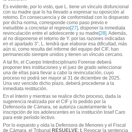
Es evidente, por lo visto, que L. tiene un vínculo disfuncional
con su madre que lo ha llevado a expresar su oposición al
retorno. En consecuencia y de conformidad con lo dispuesto
por dicha norma, corresponde como paso previo e
ineludible a concretar el regreso
[27]
, disponer la inmediata
revinculación entre el adolescente y su madre
[28]
. Además,
al no disponerse el retorno de Y. por las razones indicadas
en el apartado 3°, L. tendrá que elaborar esa dificultad, más
aún si, como resulta del informe del equipo del CIF, han
permanecido siempre unidos y tienen un vínculo cercano.
A tal fin, el Cuerpo Interdisciplinario Forense deberá
proponer tres instituciones y el juez de grado seleccionar
una de ellas para llevar a cabo la revinculación, cuyo
proceso no podrá ser mayor al 31 de diciembre de 2025.
Una vez vencido dicho plazo, deberá procederse a la
inmediata restitución.
En el ínterin y mientras se realice dicho proceso, dada la
sugerencia realizada por el CIF y lo pedido por la
Defensoría de Cámara, se autoriza cautelarmente la
inscripción de los adolescentes en la institución Iosef Caro
para este período lectivo.
Por lo expuesto y oída la Defensora de Menores y el Fiscal
de Cámara, el Tribunal
RESUELVE
:
I.
Revocar la sentencia