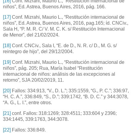
[16]
Conf. Mizrahi, Maurio L., “Restitución internacional de
niños”, Ed. Astrea, Buenos Aires, 2016, pág. 166.
[17]
Conf. Mizrahi, Maurio L., “Restitución internacional de
niños”, Ed. Astrea, Buenos Aires, 2016, pag.165; íd. CNCiv.,
Sala H, “P. M. R. C/ V. M. C. K. s/ Restitución Internacional
de Menor”, del 21/02/2024.
[18]
Conf. CNCiv., Sala I, “E. de D., N. R. c/ D., M. G. s/
reintegro de hijo”, del 29/12/2004.
[19]
Conf. Mizrahi, Maurio L., “Restitución internacional de
niños”, pág. 205; Rua, María Isabel “Restitución
internacional de niños: análisis de las excepciones al
retorno”, SJA 20/02/2019, 11.
[20]
Fallos: 334:913, “V., D. L.”; 335:1559, “G., P. C.”; 336:97,
“H. C. A.”, 336:849, “S., D.”; 339:1742, “B. D. C.” y 344:3078,
“A. G., L. I.”, entre otros.
[21]
conf. Fallos: 318:1269; 328:4511; 333:604 y 2396;
334:1445, 339:1763, 344:3078.
[22]
Fallos: 336:849.