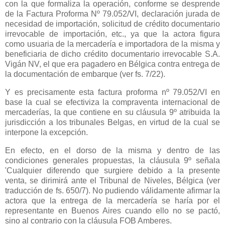
con la que formaliza la operación, conforme se desprende
de
la Factura Proforma
Nº 79.052/VI, declaración jurada de
necesidad de importación, solicitud de crédito documentario
irrevocable de importación, etc., ya que la actora figura
como usuaria de la mercadería e importadora de la misma y
beneficiaria de dicho crédito documentario irrevocable S.A.
Vigán NV, el que era pagadero en Bélgica contra entrega de
la documentación de embarque (ver fs. 7/22).
Y es precisamente esta factura proforma nº 79.052/VI en
base la cual se efectiviza la compraventa internacional de
mercaderías, la que contiene en su cláusula 9º atribuida la
jurisdicción a los tribunales Belgas, en virtud de la cual se
interpone la excepción.
En efecto, en el dorso de la misma y dentro de las
condiciones generales propuestas, la cláusula 9º señala
'Cualquier diferendo que surgiere debido a la presente
venta, se dirimirá ante el Tribunal de Niveles, Bélgica (ver
traducción de fs. 650/7). No pudiendo válidamente afirmar la
actora que la entrega de la mercadería se haría por el
representante en Buenos Aires cuando ello no se pactó,
sino al contrario con la cláusula FOB Amberes.