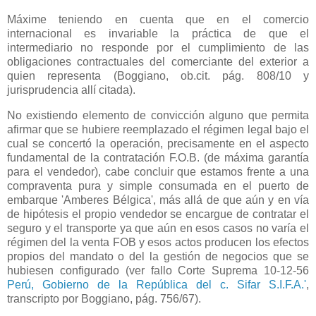
Máxime teniendo en cuenta que en el comercio
internacional es invariable la práctica de que el
intermediario no responde por el cumplimiento de las
obligaciones contractuales del comerciante del exterior a
quien representa (Boggiano, ob.cit. pág. 808/10 y
jurisprudencia allí citada).
No existiendo elemento de convicción alguno que permita
afirmar que se hubiere reemplazado el régimen legal bajo el
cual se concertó la operación, precisamente en el aspecto
fundamental de la contratación F.O.B. (de máxima garantía
para el vendedor), cabe concluir que estamos frente a una
compraventa pura y simple consumada en el puerto de
embarque 'Amberes Bélgica', más allá de que aún y en vía
de hipótesis el propio vendedor se encargue de contratar el
seguro y el transporte ya que aún en esos casos no varía el
régimen del la venta FOB y esos actos producen los efectos
propios del mandato o del la gestión de negocios que se
hubiesen configurado (ver fallo Corte Suprema 10-12-56
Perú, Gobierno de
la República
del c. Sifar S.I.F.A.'
,
transcripto por Boggiano, pág. 756/67).