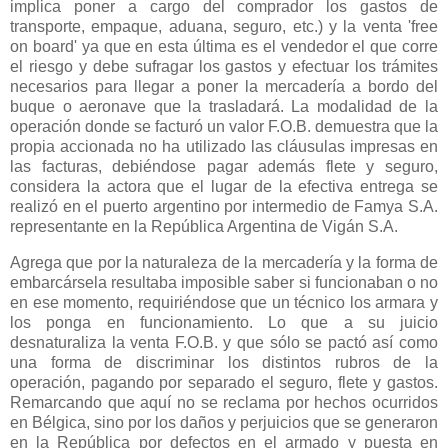
implica poner a cargo del comprador los gastos de
transporte, empaque, aduana, seguro, etc.) y la venta 'free
on board' ya que en esta última es el vendedor el que corre
el riesgo y debe sufragar los gastos y efectuar los trámites
necesarios para llegar a poner la mercadería a bordo del
buque o aeronave que la trasladará. La modalidad de la
operación donde se facturó un valor F.O.B. demuestra que la
propia accionada no ha utilizado las cláusulas impresas en
las facturas, debiéndose pagar además flete y seguro,
considera la actora que el lugar de la efectiva entrega se
realizó en el puerto argentino por intermedio de Famya S.A.
representante en
la República Argentina
de Vigán S.A.
Agrega que por la naturaleza de la mercadería y la forma de
embarcársela resultaba imposible saber si funcionaban o no
en ese momento, requiriéndose que un técnico los armara y
los ponga en funcionamiento. Lo que a su juicio
desnaturaliza la venta F.O.B. y que sólo se pactó así como
una forma de discriminar los distintos rubros de la
operación, pagando por separado el seguro, flete y gastos.
Remarcando que aquí no se reclama por hechos ocurridos
en Bélgica, sino por los daños y perjuicios que se generaron
en
la República
por defectos en el armado y puesta en