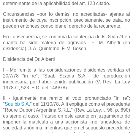
determinante de la aplicabilidad del art. 123 citado.
Circunstancias –por lo demás, no acreditadas- ajenas al
instrumento de cuya inscripción, precisamente, se trata, no
pueden entonces consolidar el derecho de la recurrente.
En consecuencia, se confirma la sentencia de fs. 8 vta./9 en
cuanto ha sido materia de agravios.- E. M. Alberti (en
disidencia). J. A. Quinterno. F. M. Bosch.
Disidencia del Dr. Alberti
I - Me remito a las consideraciones disidentes vertidas el
20/7/78 "in re": "Saab Scania S.A.", de reproducción
innecesaria por haber tenido publicación (V. Rev. La Ley
1978-C, 523, E.D. del 14/9/78).
II - Igualmente me remito al voto pronunciado "in re":
"Squibb S.A."
del 11/10/78. Allí expliqué cómo el precedente
"Roure Dupont Argentina S.R.L." (Rev. La Ley, t. 96, p. 690)
es ajeno al caso. Trátase en este asunto en juzgamiento de
imponer la matrícula a una accionista –no fundadora- de
sociedad anónima, mientras que en el supuesto precedente