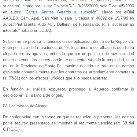
sucesión”, citado por La ley Online AR/JUR/265/2000; sala F del 4/5/2000
en autos: “
Carrus, Andrés Gerardo s. sucesión
”, citado por elDial
AA31E8; Cám. Apel. San Martín, sala II, causa nº 46092 del 15/7/99 en
autos:”Pietrasanta, Aldo M. y Ballerini de Pietrasanta, R. s. sucesión ab
intestato”, citado en JUBA).
Si bien no se precisa la jurisdicción de aplicación dentro de la República,
y sin perjuicio de la residencia de los legatarios o del albaceas que fuera
alegada en los agravios, entiendo que por un principio de razonabilidad
deben entender los jueces donde se encuentra situado la propiedad, esto
es, en la Provincia de Santa Fe, máxime cuando se trata de un campo
explotado comercialmente (ver los contratos de arrendamiento obrantes a
fs. 77/81) con los efectos jurídicos que ello pueda acarrear.
En función el análisis expuesto, propongo al Acuerdo confirmar lo
decidido en la instancia de origen.
IV. Las costas de Alzada
De conformidad con la forma en que se resuelve la presente, las costas
por el recurso presentado se imponen al recurrente vencido (art. 68 del
C.P.C.C.).