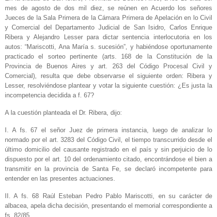
mes de agosto de dos mil diez, se reúnen en Acuerdo los señores
Jueces de la Sala Primera de la Cámara Primera de Apelación en lo Civil
y Comercial del Departamento Judicial de San Isidro, Carlos Enrique
Ribera y Alejandro Lesser para dictar sentencia interlocutoria en los
autos: “Mariscotti, Ana María s. sucesión”, y habiéndose oportunamente
practicado el sorteo pertinente (arts. 168 de la Constitución de la
Provincia de Buenos Aires y art. 263 del Código Procesal Civil y
Comercial), resulta que debe observarse el siguiente orden: Ribera y
Lesser, resolviéndose plantear y votar la siguiente cuestión: ¿Es justa la
incompetencia decidida a f. 67?
A la cuestión planteada el Dr. Ribera, dijo:
I. A fs. 67 el señor Juez de primera instancia, luego de analizar lo
normado por el art. 3283 del Código Civil, el tiempo transcurrido desde el
último domicilio del causante registrado en el país y sin perjuicio de lo
dispuesto por el art. 10 del ordenamiento citado, encontrándose el bien a
transmitir en la provincia de Santa Fe, se declaró incompetente para
entender en las presentes actuaciones.
II. A fs. 68 Raúl Esteban Pedro Pablo Mariscotti, en su carácter de
albacea, apela dicha decisión, presentando el memorial correspondiente a
fs. 82/85.