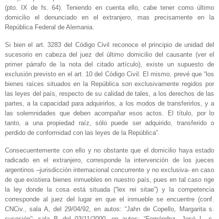
(pto. IX de fs. 64). Teniendo en cuenta ello, cabe tener como último
domicilio el denunciado en el extranjero, mas precisamente en la
República Federal de Alemania.
Si bien el art. 3283 del Código Civil reconoce el principio de unidad del
sucesorio en cabeza del juez del último domicilio del causante (ver el
primer párrafo de la nota del citado artículo), existe un supuesto de
exclusión previsto en el art. 10 del Código Civil. El mismo, prevé que “los
bienes raíces situados en la República son exclusivamente regidos por
las leyes del país, respecto de su calidad de tales, a los derechos de las
partes, a la capacidad para adquirirlos, a los modos de transferirlos, y a
las solemnidades que deben acompañar esos actos. El título, por lo
tanto, a una propiedad raíz, sólo puede ser adquirido, transferido o
perdido de conformidad con las leyes de la República”.
Consecuentemente con ello y no obstante que el domicilio haya estado
radicado en el extranjero, corresponde la intervención de los jueces
argentinos –jurisdicción internacional concurrente y no exclusiva- en caso
de que existiera bienes inmuebles en nuestro país, pues en tal caso rige
la ley donde la cosa está situada (“lex rei sitae”) y la competencia
corresponde al juez del lugar en que el inmueble se encuentre (conf.
CNCiv., sala A, del 29/04/92, en autos: “Jahn de Copello, Margarita s.
sucesión”; sala B del 03/11/2000, en autos: “Fernández, José L. s.