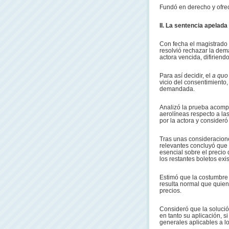
Fundó en derecho y ofre
II. La sentencia apelada
Con fecha el magistrado
resolvió rechazar la dem
actora vencida, difiriend
Para así decidir, el
a qu
vicio del consentimiento,
demandada.
Analizó la prueba acompa
aerolíneas respecto a la
por la actora y consideró
Tras unas consideracione
relevantes concluyó que 
esencial sobre el precio 
los restantes boletos exi
Estimó que la costumbre 
resulta normal que quie
precios.
Consideró que la solució
en tanto su aplicación, s
generales aplicables a lo