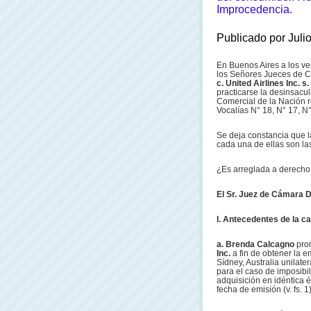
Improcedencia.
Publicado por Juli
En Buenos Aires a los vei
los Señores Jueces de C
c. United Airlines Inc. s
practicarse la desinsacul
Comercial de la Nación re
Vocalías N° 18, N° 17, N°
Se deja constancia que la
cada una de ellas son las
¿Es arreglada a derecho
El Sr. Juez de Cámara Dr
I. Antecedentes de la c
a. Brenda Calcagno
pro
Inc.
a fin de obtener la e
Sídney, Australia unilat
para el caso de imposibi
adquisición en idéntica é
fecha de emisión (v. fs. 1)