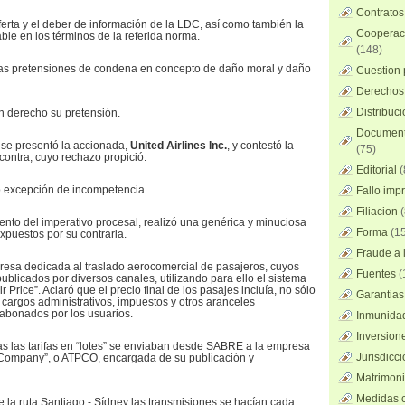
Contratos
ferta y el deber de información de la LDC, así como también la
Cooperaci
ble en los términos de la referida norma.
(148)
as pretensiones de condena en concepto de daño moral y daño
Cuestion 
Derechos 
Distribuc
n derecho su pretensión.
Documento
se presentó la accionada,
United Airlines Inc.
, y contestó la
(75)
ontra, cuyo rechazo propició.
Editorial
(
o excepción de incompetencia.
Fallo imp
Filiacion
(
nto del imperativo procesal, realizó una genérica y minuciosa
Forma
(15
xpuestos por su contraria.
Fraude a l
resa dedicada al traslado aerocomercial de pasajeros, cuyos
Fuentes
(
publicados por diversos canales, utilizando para ello el sistema
 Price”. Aclaró que el precio final de los pasajes incluía, no sólo
Garantias
os cargos administrativos, impuestos y otros aranceles
abonados por los usuarios.
Inmunidad
Inversion
das las tarifas en “lotes” se enviaban desde SABRE a la empresa
Jurisdicci
ng Company”, o ATPCO, encargada de su publicación y
Matrimoni
Medidas c
e la ruta Santiago - Sídney las transmisiones se hacían cada