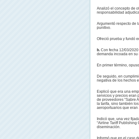
Analizó el concepto de o
responsabilidad adjudica
Argumentó respecto de l
punitivo.
Ofreció prueba y fundó e
b.
Con fecha 12/03/2020 
demanda incoada en su c
En primer término, opus
De seguido, en cumplimie
negativa de los hechos e
Explicó que era una emp
servicios y precios eran 
de proveedores “Sabre Air
la tarifa, sino también l
aeroportuarios que eran 
Indicó que, una vez fija
“Airline Tariff Publishi
diseminación.
Informó que en el caso d