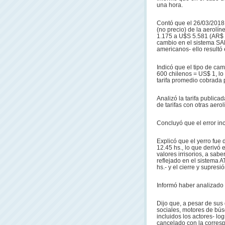
una hora.
Contó que el 26/03/2018 
(no precio) de la aerolí
1.175 a U$S 5.581 (AR$ 2
cambio en el sistema SAB
americanos- ello resultó 
Indicó que el tipo de cam
600 chilenos = US$ 1, lo
tarifa promedio cobrada 
Analizó la tarifa publicad
de tarifas con otras aerol
Concluyó que el error inc
Explicó que el yerro fue 
12.45 hs., lo que derivó 
valores irrisorios, a sabe
reflejado en el sistema A
hs.- y el cierre y supresi
Informó haber analizado 
Dijo que, a pesar de sus 
sociales, motores de bú
incluidos los actores- lo
cancelado con la corres