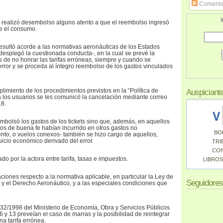
Comenta
I
 realizó desembolso alguno atento a que el reembolso ingresó
e el consumo.
esultó acorde a las normativas aeronáuticas de los Estados
esplegó la cuestionada conducta-, en la cual se prevé la
s de no honrar las tarifas erróneas, siempre y cuando se
error y se proceda al íntegro reembolso de los gastos vinculados
mplimiento de los procedimientos previstos en la “Política de
Auspiciant
a los usuarios se les comunicó la cancelación mediante correo
18.
mbolsó los gastos de los tickets sino que, además, en aquellos
os de buena fe habían incurrido en otros gastos no
BO
to, o vuelos conexos- también se hizo cargo de aquellos,
uicio económico derivado del error.
TRI
CO
o por la actora entre tarifa, tasas e impuestos.
LIBROS
ciones respecto a la normativa aplicable, en particular la Ley de
Seguidores
y el Derecho Aeronáutico, y a las especiales condiciones que
1532/1998 del Ministerio de Economía, Obra y Servicios Públicos
 6 y 13 preveían el caso de marras y la posibilidad de reintegrar
a tarifa errónea.