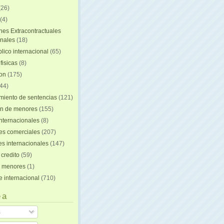
(26)
(4)
nes Extracontractuales
onales
(18)
lico internacional
(65)
fisicas
(8)
ion
(175)
44)
iento de sentencias
(121)
on de menores
(155)
nternacionales
(8)
es comerciales
(207)
s internacionales
(147)
 credito
(59)
e menores
(1)
e internacional
(710)
 a
s