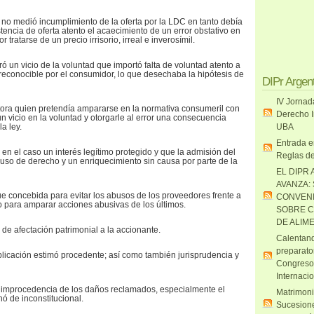
 no medió incumplimiento de la oferta por la LDC en tanto debía
tencia de oferta atento el acaecimiento de un error obstativo en
tratarse de un precio irrisorio, irreal e inverosímil.
ó un vicio de la voluntad que importó falta de voluntad atento a
 reconocible por el consumidor, lo que desechaba la hipótesis de
DIPr Argen
IV Jornad
actora quien pretendía ampararse en la normativa consumeril con
Derecho I
un vicio en la voluntad y otorgarle al error una consecuencia
a ley.
UBA
Entrada e
en el caso un interés legítimo protegido y que la admisión del
Reglas de
uso de derecho y un enriquecimiento sin causa por parte de la
EL DIPR 
AVANZA:
 concebida para evitar los abusos de los proveedores frente a
CONVENI
 para amparar acciones abusivas de los últimos.
SOBRE C
DE ALIM
a de afectación patrimonial a la accionante.
Calentand
preparato
licación estimó procedente; así como también jurisprudencia y
Congreso
Internaci
 improcedencia de los daños reclamados, especialmente el
Matrimoni
hó de inconstitucional.
Sucesione