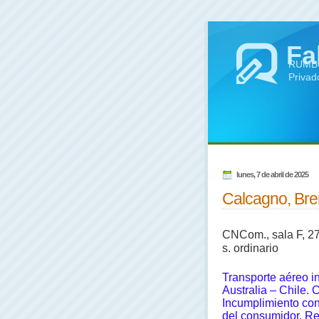
Fa
RUMBO 
Privad
lunes, 7 de abril de 2025
Calcagno, Bren
CNCom., sala F, 27/
s. ordinario
Transporte aéreo i
Australia – Chile. C
Incumplimiento con
del consumidor. Re