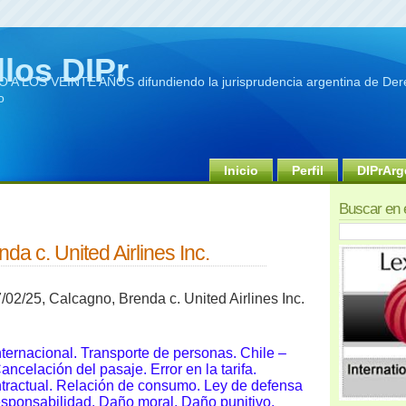
llos DIPr
A LOS VEINTE AÑOS difundiendo la jurisprudencia argentina de Dere
o
Inicio
Perfil
DIPrArg
Buscar en 
da c. United Airlines Inc.
02/25, Calcagno, Brenda c. United Airlines Inc.
nternacional. Transporte de personas. Chile –
ancelación del pasaje. Error en la tarifa.
tractual. Relación de consumo. Ley de defensa
sponsabilidad. Daño moral. Daño punitivo.