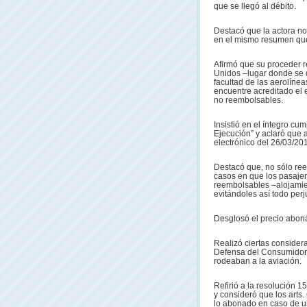
que se llegó al débito.
Destacó que la actora no
en el mismo resumen qu
Afirmó que su proceder r
Unidos –lugar donde se d
facultad de las aerolínea
encuentre acreditado el 
no reembolsables.
Insistió en el íntegro cu
Ejecución” y aclaró que 
electrónico del 26/03/20
Destacó que, no sólo ree
casos en que los pasajer
reembolsables –alojamien
evitándoles así todo perj
Desglosó el precio abonad
Realizó ciertas considera
Defensa del Consumidor 
rodeaban a la aviación.
Refirió a la resolución 
y consideró que los arts.
lo abonado en caso de un