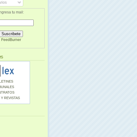
rios
ngresa tu mail:
FeedBurner
es
LETINES
BUNALES
NTRATOS
 Y REVISTAS