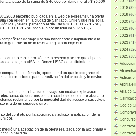
2017
(53)
ndena al pago de la suma de $ 40.000 por daño moral y $ 30.000
2018
(82)
2019
(66)
6/03/2018 encontró publicada en la web de e-dreams una oferta
alia con origen en la ciudad de Santiago, Chile y que realizó la
2020
(72)
vión ida y vuelta, partiendo el día 19/09/2018 a las 22:15 hs y
018 a las 10:15 hs., todo ello por un total de $ 14.915, 21.
2021
(90)
2022
(91)
s compañeros de viaje y afirmó haber dado cumplimiento a la
2023
(71)
ra la generación de la reserva registrada bajo el n°
2024
(126
2025
(183
el contrato con la emisión de la reserva y aclaró que el pago
ado a la tarjeta VISA del Banco HSBC de su titularidad.
Adopcion 
Alimentos
de compra fue confirmada, oportunidad en que le otorgaron el
n las instrucciones para la realización del check in y le enviaron
Aplicacio
.
Arbitraje 
Arraigo
(1
r iniciado la planificación del viaje, sin mediar explicación
eo electrónico de edreams con un reembolso del dinero abonado
Calificac
lefónico reclamando por la imposibilidad de acceso a sus tickets
stencia de un supuesto error.
Codigo Ci
Comprave
o del contrato por la accionada y solicitó la aplicación de la
sumidor.
Concursos
Contratos
 medió una aceptación de la oferta realizada por la accionada y
r con lo pactado.
Contratos