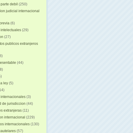
 parte debil
(250)
on judicial internacional
previa
(6)
intelectuales
(29)
ion
(27)
s publicos extranjeros
8)
resentable
(44)
8)
)
a ley
(5)
14)
 internacionales
(3)
 de jurisdiccion
(44)
es extranjeras
(11)
on internacional
(229)
os internacionales
(130)
autelares
(57)