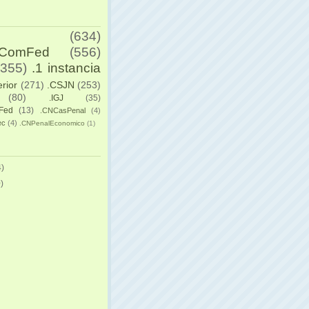
(634)
yComFed
(556)
(355)
.1 instancia
erior
(271)
.CSJN
(253)
(80)
.IGJ
(35)
Fed
(13)
.CNCasPenal
(4)
ec
(4)
.CNPenalEconomico
(1)
)
)