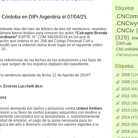
Etiquetas
.CNCom
o Córdoba en DIPr Argentina el 07/04/25.
.CNCiv
ntisiete días del mes de febrero de dos mil veinticinco, reunidos
.CNCiv
ámara fueron traídos para conocer los autos
“Calcagno Brenda
(329)
. ordinario”
EXPTE. N° COM 34026/2019 en los que al
.Int
ación que ordena el art. 268 del Código Procesal Civil y
.CNTrab
sultó que la votación debía tener lugar en el siguiente orden:
 16.
.CNContAdm
.CNCrimyCorr
s referencias de las fechas de las actuaciones y las fojas de
 que surgen de los registros digitales del expediente.
Etiquetas
2008
(124
 la sentencia apelada de fecha 12 de Agosto de 2024?
2009
(110
. Ernesto Lucchelli dice:
2010
(84)
2011
(39)
ausa
2012
(36)
movió demanda por daños y perjuicios contra
United Airlines
2013
(26)
misión a su favor de ciertos pasajes adquiridos con destino a
eralmente cancelados por la demandada, o, subsidiariamente
2014
(47)
lidad de emisión, el pago de la suma necesaria para su
poca del año e itinerario conforme los valores vigentes a la
2015
(60)
.
2016
(63)