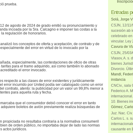
Inscripci
ció prueba.
Entradas p
Solá, Jorge V
CSJN, 12/11/9
 12 de agosto de 2024 de grado emitió su pronunciamiento y
anda incoada por la Sra. Calcagno e imponer las costas a la
sucesión ab i
o la regulación de honorarios.
celebrado en 
vincular. Ley
o
analizó los conceptos de oferta y aceptación, de contrato y de
Cavura de Vla
 especialmente del error en virtud de lo invocado por la
CSJN, 25/03/6
Vlasov, A. s. 
ñada, especialmente, las contestaciones de oficio de otras
bienes Jurisd
s tarifas para el tramo adquirido, así como también lo abonado
Divorcio. Últi
 acreditado el error invocado.
Mandl, Federi
instancia
s respecto a las clases de error existentes y jurídicamente
el error incurrido por United podía ser catalogado como un error
CNCiv., sala 
del contrato, atento: la publicidad por un valor un 99,8% menor a
Federico A. M
stentes para aquella ruta y fecha.
internacional
10. Bienes in
marcaba que el consumidor debió conocer el error en tanto
n adquiere boletos de avión previamente realiza búsquedas de
Gómez, Carlo
Juz. Nac. Civ
Carlos L. s. 
n propiciada no resultaba contraria a la normativa consumeril
internacional
i bien de orden público, no importaba dejar de lado las normas
causante en 
s actos jurídicos.