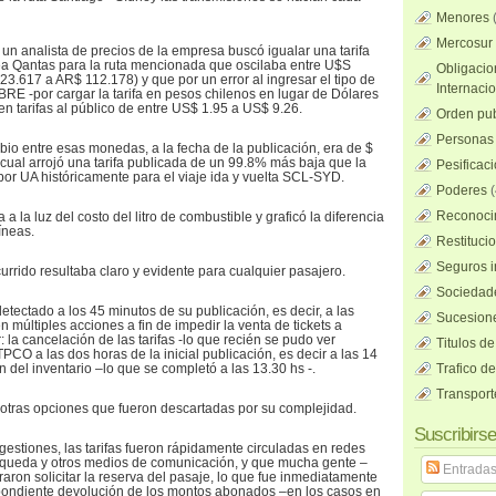
Menores
Mercosur
un analista de precios de la empresa buscó igualar una tarifa
nea Qantas para la ruta mencionada que oscilaba entre U$S
Obligacio
3.617 a AR$ 112.178) y que por un error al ingresar el tipo de
Internaci
RE -por cargar la tarifa en pesos chilenos en lugar de Dólares
en tarifas al público de entre US$ 1.95 a US$ 9.26.
Orden pub
Personas 
bio entre esas monedas, a la fecha de la publicación, era de $
 cual arrojó una tarifa publicada de un 99.8% más baja que la
Pesificac
por UA históricamente para el viaje ida y vuelta SCL-SYD.
Poderes
(
Reconocim
a a la luz del costo del litro de combustible y graficó la diferencia
íneas.
Restituci
Seguros i
urrido resultaba claro y evidente para cualquier pasajero.
Sociedad
detectado a los 45 minutos de su publicación, es decir, a las
Sucesione
en múltiples acciones a fin de impedir la venta de tickets a
r: la cancelación de las tarifas -lo que recién se pudo ver
Titulos de
TPCO a las dos horas de la inicial publicación, es decir a las 14
ón del inventario –lo que se completó a las 13.30 hs -.
Trafico d
Transport
otras opciones que fueron descartadas por su complejidad.
Suscribirse
gestiones, las tarifas fueron rápidamente circuladas en redes
squeda y otros medios de comunicación, y que mucha gente –
Entrada
graron solicitar la reserva del pasaje, lo que fue inmediatamente
pondiente devolución de los montos abonados –en los casos en