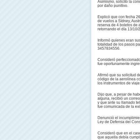
Asimismo, solicitó la co
por daño punitivo.
Explicó que con fecha 2
de vuelos a Sídney, Austr
reserva de 4 boletos de a
retornando el día 13/10/2
Informó quienes eran su
totalidad de los pasos pa
3457834556.
Consideró perfeccionado 
fue oportunamente ingres
Afirmó que su solicitud 
código de la aerolínea co
los instrumentos de viaje
Dijo que, a pesar de habe
alguna, recibió un corr
y que ante su llamado te
fue comunicada de la exi
Denunció el incumplimient
Ley de Defensa del Con
Consideró que en el caso
que aquella debía cumpli