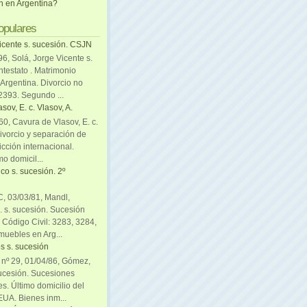
ón en Argentina?
opulares
icente s. sucesión. CSJN
6, Solá, Jorge Vicente s.
ntestato . Matrimonio
Argentina. Divorcio no
 2393. Segundo ...
sov, E. c. Vlasov, A.
0, Cavura de Vlasov, E. c.
divorcio y separación de
icción internacional.
mo domicil...
co s. sucesión. 2º
C, 03/03/81, Mandl,
. s. sucesión. Sucesión
. Código Civil: 3283, 3284,
muebles en Arg...
s s. sucesión
. nº 29, 01/04/86, Gómez,
sucesión. Sucesiones
es. Último domicilio del
EUA. Bienes inm...