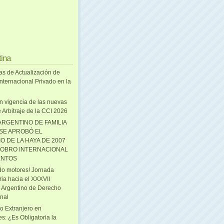
tina
as de Actualización de
nternacional Privado en la
n vigencia de las nuevas
 Arbitraje de la CCI 2026
ARGENTINO DE FAMILIA
 SE APROBÓ EL
O DE LA HAYA DE 2007
OBRO INTERNACIONAL
ENTOS
o motores! Jornada
ria hacia el XXXVII
 Argentino de Derecho
onal
o Extranjero en
s: ¿Es Obligatoria la