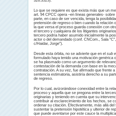
326:3529).
Lo que se requiere es que exista más que un mero
art. 94 CPCC opera –en líneas generales- sobre 
parte, en caso de ser vencida, tenga la posibilida
pretensión de regreso o bien cuando la relación o
la que versa el proceso guarda conexión con otra
el tercero y cualquiera de los litigantes originari
tercero podría haber asumido inicialmente la posic
actor o del demandado (conf. CNCom., Sala “C”, 1
c/Haidar, Jorge”).
Desde esta órbita, no se advierte que en el
sub 
formulado haya tenido una motivación genérica o
se ha plasmado como un argumento de relevancia
contestación de la demanda con base en la mecá
contratación. A su vez, fue afirmado que frente a
sentencia estimatoria, asistiría derecho a su par
de regreso.
Por lo cual, avizorándose conexidad entre la rela
proceso y aquella que se pregona entre la tercer
originarias y teniendo en cuenta que su intervenci
contribuir al esclarecimiento de los hechos, se c
ordenar su citación. Efectivamente, más allá de
sustentar la pretensión hipotética y ulterior de r
que puede aventarse por este cauce la multiplic