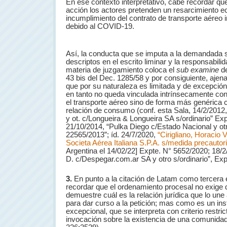
En ese contexto interpretativo, cabe recordar qu
acción los actores pretenden un resarcimiento 
incumplimiento del contrato de transporte aéreo
debido al COVID-19.
Así, la conducta que se imputa a la demandada 
descriptos en el escrito liminar y la responsabili
materia de juzgamiento coloca el
sub examine
d
43 bis del Dec. 1285/58 y por consiguiente, ajena 
que por su naturaleza es limitada y de excepción
en tanto no queda vinculada intrínsecamente co
el transporte aéreo sino de forma más genérica 
relación de consumo (conf. esta Sala, 14/2/201
y ot. c/Longueira & Longueira SA s/ordinario” Exp
21/10/2014, “Pulka Diego c/Estado Nacional y ot
22565/2013”; íd. 24/7/2020,
“Cirigliano, Horacio Vi
Societa Aérea Italiana S.P.A. s/medida precautor
Argentina el 14/02/22] Expte. N° 5652/2020; 18/2
D. c/Despegar.com.ar SA y otro s/ordinario”, E
3.
En punto a la citación de Latam como tercera e
recordar que el ordenamiento procesal no exige q
demuestre cuál es la relación jurídica que lo une
para dar curso a la petición; mas como es un inst
excepcional, que se interpreta con criterio restri
invocación sobre la existencia de una comunidad