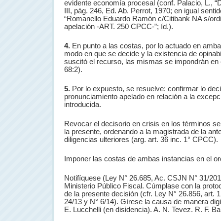
evidente economía procesal (conf. Palacio, L., “D
III, pág. 246, Ed. Ab. Perrot, 1970; en igual senti
“Romanello Eduardo Ramón c/Citibank NA s/ordin
apelación -ART. 250 CPCC-”; íd.).
4.
En punto a las costas, por lo actuado en ambas
modo en que se decide y la existencia de opinabi
suscitó el recurso, las mismas se impondrán en 
68:2).
5.
Por lo expuesto, se resuelve: confirmar lo deci
pronunciamiento apelado en relación a la excep
introducida.
Revocar el decisorio en crisis en los términos se
la presente, ordenando a la magistrada de la ante
diligencias ulteriores (arg. art. 36 inc. 1° CPCC).
Imponer las costas de ambas instancias en el or
Notifíquese (Ley N° 26.685, Ac. CSJN N° 31/2011 
Ministerio Público Fiscal. Cúmplase con la protoc
de la presente decisión (cfr. Ley N° 26.856, art.
24/13 y N° 6/14). Gírese la causa de manera digi
E. Lucchelli (en disidencia). A. N. Tevez. R. F. Ba