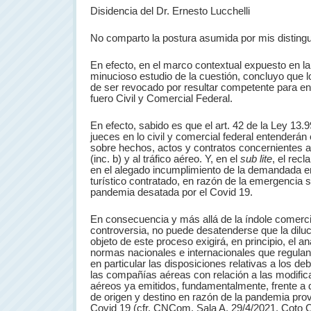
Disidencia del Dr. Ernesto Lucchelli
No comparto la postura asumida por mis disting
En efecto, en el marco contextual expuesto en l
minucioso estudio de la cuestión, concluyo que l
de ser revocado por resultar competente para en
fuero Civil y Comercial Federal.
En efecto, sabido es que el art. 42 de la Ley 13.
jueces en lo civil y comercial federal entenderá
sobre hechos, actos y contratos concernientes a
(inc. b) y al tráfico aéreo. Y, en el
sub lite
, el rec
en el alegado incumplimiento de la demandada en
turístico contratado, en razón de la emergencia s
pandemia desatada por el Covid 19.
En consecuencia y más allá de la índole comerci
controversia, no puede desatenderse que la dilu
objeto de este proceso exigirá, en principio, el an
normas nacionales e internacionales que regulan 
en particular las disposiciones relativas a los de
las compañías aéreas con relación a las modifica
aéreos ya emitidos, fundamentalmente, frente a 
de origen y destino en razón de la pandemia pro
Covid 19 (cfr. CNCom, Sala A, 29/4/2021, Coto C