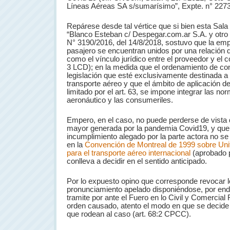
Líneas Aéreas SA s/sumarísimo”, Expte. n° 2273/
Repárese desde tal vértice que si bien esta Sala
“Blanco Esteban c/ Despegar.com.ar S.A. y otro
N° 3190/2016, del 14/8/2018, sostuvo que la emp
pasajero se encuentran unidos por una relación
como el vínculo jurídico entre el proveedor y el 
3 LCD); en la medida que el ordenamiento de c
legislación que esté exclusivamente destinada a 
transporte aéreo y que el ámbito de aplicación d
limitado por el art. 63, se impone integrar las n
aeronáutico y las consumeriles.
Empero, en el caso, no puede perderse de vista q
mayor generada por la pandemia Covid19, y que 
incumplimiento alegado por la parte actora no s
en la
Convención de Montreal de 1999 sobre Unifi
para el transporte aéreo internacional
(aprobado p
conlleva a decidir en el sentido anticipado.
Por lo expuesto opino que corresponde revocar lo
pronunciamiento apelado disponiéndose, por end
tramite por ante el Fuero en lo Civil y Comercial 
orden causado, atento el modo en que se decide 
que rodean al caso (art. 68:2 CPCC).