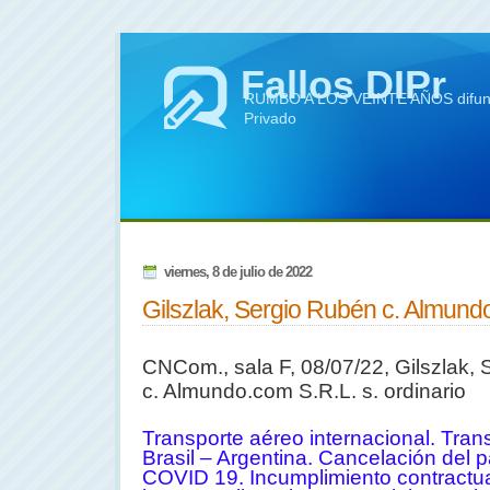
Fallos DIPr
RUMBO A LOS VEINTE AÑOS difundie
Privado
viernes, 8 de julio de 2022
Gilszlak, Sergio Rubén c. Almun
CNCom., sala F, 08/07/22,
Gilszlak, 
c. Almundo.com S.R.L. s. ordinario
Transporte aéreo internacional. Tran
Brasil – Argentina. Cancelación del 
COVID 19. Incumplimiento contractu