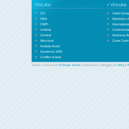
Vínculos
+ Vínculos
ICC
Unión Euro
OEA
Naciones U
OMPI
Internationa
Unidroit
Conferencia
Uncitral
American Ar
Mercosur
Corte Centr
Instituto Asser
Incoterms 2000
Conflict of laws
Diseño e iconos por
N.Design Studio
| Adaptación a Blogger por
Blog y 