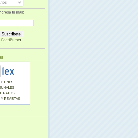
rios
ngresa tu mail:
FeedBurner
es
LETINES
BUNALES
NTRATOS
 Y REVISTAS