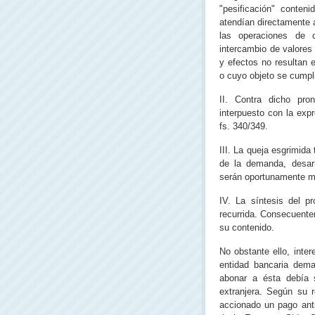
"pesificación" conten
atendían directamente a
las operaciones de 
intercambio de valores 
y efectos no resultan 
o cuyo objeto se cumpl
II. Contra dicho pro
interpuesto con la exp
fs. 340/349.
III. La queja esgrimida
de la demanda, desar
serán oportunamente me
IV. La síntesis del p
recurrida. Consecuentem
su contenido.
No obstante ello, inter
entidad bancaria dema
abonar a ésta debía 
extranjera. Según su r
accionado un pago anti