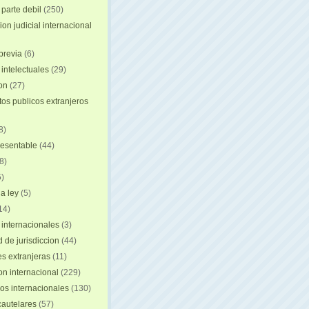
 parte debil
(250)
on judicial internacional
previa
(6)
intelectuales
(29)
ion
(27)
s publicos extranjeros
8)
resentable
(44)
8)
)
a ley
(5)
14)
 internacionales
(3)
 de jurisdiccion
(44)
es extranjeras
(11)
on internacional
(229)
os internacionales
(130)
autelares
(57)