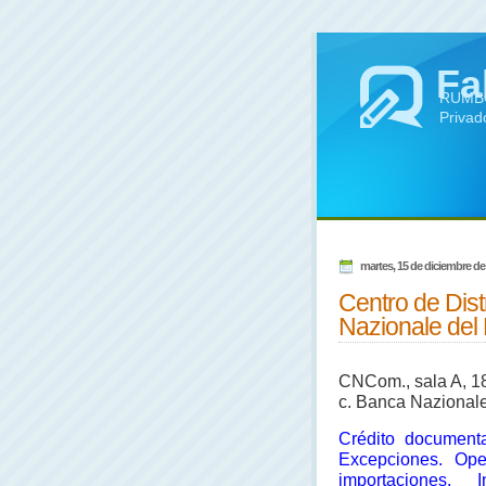
Fa
RUMBO 
Privad
martes, 15 de diciembre de
Centro de Dist
Nazionale del 
CNCom., sala A, 18
c. Banca Nazionale
Crédito documenta
Excepciones. Ope
importaciones. 