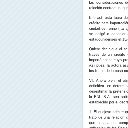
las consideraciones d
relación contractual que
Ello así, está fuera d
crédito para importació
ciudad de Torino (Itali
se obligó a cancelar 
estadounidenses el 15/
Quiere decir que el ac
través de un crédito 
importó cosas cuyo pre
Así pues, la actora as
los frutos de la cosa c
VI. Ahora bien, el ob
definitiva‑ en determi
desestimar la pretensi
la BNL S.A. sea sati
establecido por el decr
1. El quejoso admite q
trató de una relación c
que escapa por compl