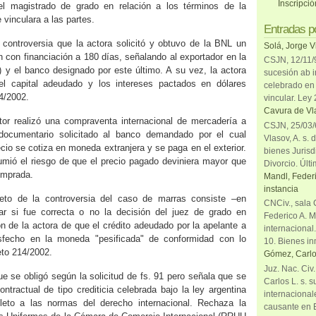
Inscripci
el magistrado de grado en relación a los términos de la
 vinculara a las partes.
Entradas p
e controversia que la actora solicitó y obtuvo de la BNL un
Solá, Jorge V
n con financiación a 180 días, señalando al exportador en la
CSJN, 12/11/9
a) y el banco designado por este último. A su vez, la actora
sucesión ab i
el capital adeudado y los intereses pactados en dólares
celebrado en 
4/2002.
vincular. Ley
Cavura de Vla
tor realizó una compraventa internacional de mercadería a
CSJN, 25/03/6
documentario solicitado al banco demandado por el cual
Vlasov, A. s. 
cio se cotiza en moneda extranjera y se paga en el exterior.
bienes Jurisd
umió el riesgo de que el precio pagado deviniera mayor que
Divorcio. Últi
omprada.
Mandl, Federi
instancia
jeto de la controversia del caso de marras consiste –en
CNCiv., sala 
nar si fue correcta o no la decisión del juez de grado en
Federico A. M
ón de la actora de que el crédito adeudado por la apelante a
internacional
sfecho en la moneda "pesificada" de conformidad con lo
10. Bienes in
eto 214/2002.
Gómez, Carlo
Juz. Nac. Civ
ue se obligó según la solicitud de fs. 91 pero señala que se
Carlos L. s. 
ontractual de tipo crediticia celebrada bajo la ley argentina
internacional
eto a las normas del derecho internacional. Rechaza la
causante en 