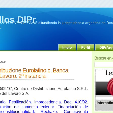
llos DIPr
A LOS VEINTE AÑOS difundiendo la jurisprudencia argentina de Dere
o
Inicio
Perfil
DIPrArg
Buscar en 
 2009
ribuzione Eurolatino c. Banca
Lavoro. 2º instancia
/09/07, Centro de Distribuzione Eurolatino S.R.L.
 del Lavoro S.A.
rio. Pesificación. Improcedencia. Dec. 410/02.
ración de comercio exterior. Financiación de
Inconstitucionalidad. Rechazo. Compraventa