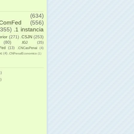
(634)
yComFed
(556)
(355)
.1 instancia
erior
(271)
.CSJN
(253)
(80)
.IGJ
(35)
Fed
(13)
.CNCasPenal
(4)
ec
(4)
.CNPenalEconomico
(1)
)
)