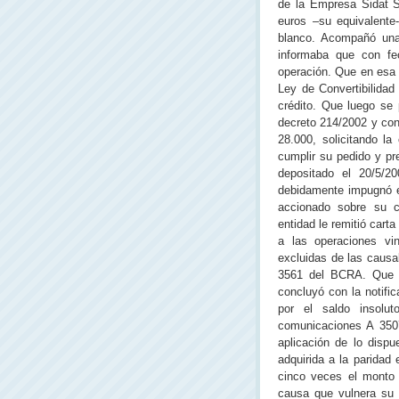
de la Empresa Sidat S.
euros –su equivalente
blanco. Acompañó una 
informaba que con fe
operación. Que en esa 
Ley de Convertibilidad
crédito. Que luego se 
decreto 214/2002 y con
28.000, solicitando l
cumplir su pedido y pre
depositado el 20/5/
debidamente impugnó en
accionado sobre su c
entidad le remitió cart
a las operaciones vin
excluidas de las causa
3561 del BCRA. Que so
concluyó con la notific
por el saldo insolut
comunicaciones A 350
aplicación de lo dispu
adquirida a la paridad
cinco veces el monto 
causa que vulnera su 