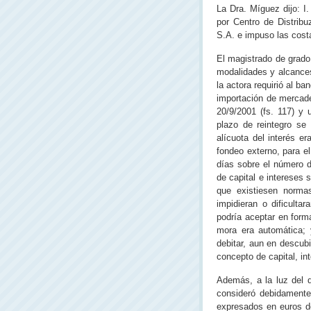
La Dra. Míguez dijo: I
por Centro de Distribu
S.A. e impuso las cost
El magistrado de grado
modalidades y alcances 
la actora requirió al b
importación de mercader
20/9/2001 (fs. 117) y 
plazo de reintegro se
alícuota del interés e
fondeo externo, para el
días sobre el número d
de capital e intereses
que existiesen normas
impidieran o dificult
podría aceptar en form
mora era automática; 
debitar, aun en descubi
concepto de capital, i
Además, a la luz del d
consideró debidamente
expresados en euros d