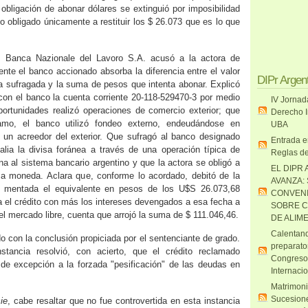
a obligación de abonar dólares se extinguió por imposibilidad
 obligado únicamente a restituir los $ 26.073 que es lo que
, Banca Nazionale del Lavoro S.A. acusó a la actora de
ente el banco accionado absorba la diferencia entre el valor
DIPr Argen
a sufragada y la suma de pesos que intenta abonar. Explicó
con el banco la cuenta corriente 20‑118‑529470‑3 por medio
IV Jornad
portunidades realizó operaciones de comercio exterior; que
Derecho I
tamo, el banco utilizó fondeo externo, endeudándose en
UBA
 un acreedor del exterior. Que sufragó al banco designado
Entrada e
talia la divisa foránea a través de una operación típica de
Reglas de
na al sistema bancario argentino y que la actora se obligó a
EL DIPR 
ma moneda. Aclara que, conforme lo acordado, debitó de la
AVANZA:
s mentada el equivalente en pesos de los U$S 26.073,68
CONVENI
a el crédito con más los intereses devengados a esa fecha a
SOBRE C
el mercado libre, cuenta que arrojó la suma de $ 111.046,46.
DE ALIM
Calentand
o con la conclusión propiciada por el sentenciante de grado.
preparato
stancia resolvió, con acierto, que el crédito reclamado
Congreso
de excepción a la forzada "pesificación" de las deudas en
Internaci
Matrimoni
Sucesione
ie
, cabe resaltar que no fue controvertida en esta instancia