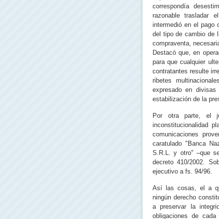
correspondía desesti
razonable trasladar 
intermedió en el pago d
del tipo de cambio de l
compraventa, necesaria
Destacó que, en opera
para que cualquier ulte
contratantes resulte ir
ribetes multinacional
expresado en divisas
estabilización de la pre
Por otra parte, el 
inconstitucionalidad 
comunicaciones proven
caratulado "Banca Naz
S.R.L. y otro" –que s
decreto 410/2002. Sobr
ejecutivo a fs. 94/96.
Así las cosas, el a 
ningún derecho constit
a preservar la integr
obligaciones de cada