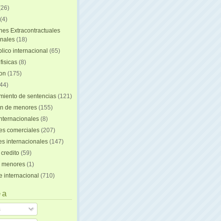
(26)
(4)
nes Extracontractuales
onales
(18)
lico internacional
(65)
fisicas
(8)
ion
(175)
44)
iento de sentencias
(121)
on de menores
(155)
nternacionales
(8)
es comerciales
(207)
s internacionales
(147)
 credito
(59)
e menores
(1)
e internacional
(710)
 a
s