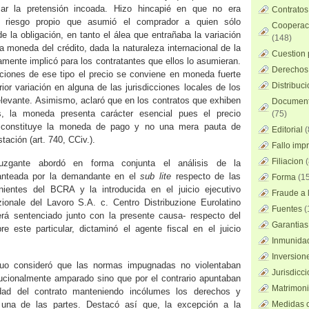
mar la pretensión incoada. Hizo hincapié en que no era
Contratos
el riesgo propio que asumió el comprador a quien sólo
Cooperaci
e la obligación, en tanto el álea que entrañaba la variación
(148)
a moneda del crédito, dada la naturaleza internacional de la
Cuestion 
mente implicó para los contratantes que ellos lo asumieran.
Derechos 
ciones de ese tipo el precio se conviene en moneda fuerte
Distribuc
rior variación en alguna de las jurisdicciones locales de los
relevante. Asimismo, aclaró que en los contratos que exhiben
Documento
es, la moneda presenta carácter esencial pues el precio
(75)
 constituye la moneda de pago y no una mera pauta de
Editorial
(
stación (art. 740, CCiv.).
Fallo imp
Filiacion
(
juzgante abordó en forma conjunta el análisis de la
planteada por la demandante en el
sub lite
respecto de las
Forma
(15
ientes del BCRA y la introducida en el juicio ejecutivo
Fraude a l
ionale del Lavoro S.A. c. Centro Distribuzione Eurolatino
Fuentes
(
erá sentenciado junto con la presente causa‑ respecto del
Garantias
e este particular, dictaminó el agente fiscal en el juicio
Inmunidad
Inversion
quo consideró que las normas impugnadas no violentaban
Jurisdicci
ucionalmente amparado sino que por el contrario apuntaban
Matrimoni
idad del contrato manteniendo incólumes los derechos y
 una de las partes. Destacó así que, la excepción a la
Medidas c