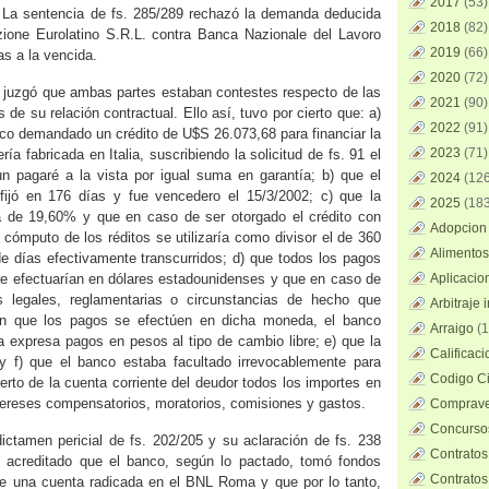
2017
(53)
. La sentencia de fs. 285/289 rechazó la demanda deducida
2018
(82)
zione Eurolatino S.R.L. contra Banca Nazionale del Lavoro
2019
(66)
as a la vencida.
2020
(72)
 juzgó que ambas partes estaban contestes respecto de las
2021
(90)
de su relación contractual. Ello así, tuvo por cierto que: a)
2022
(91)
anco demandado un crédito de U$S 26.073,68 para financiar la
2023
(71)
ía fabricada en Italia, suscribiendo la solicitud de fs. 91 el
un pagaré a la vista por igual suma en garantía; b) que el
2024
(126
 fijó en 176 días y fue vencedero el 15/3/2002; c) que la
2025
(183
ra de 19,60% y que en caso de ser otorgado el crédito con
Adopcion 
 cómputo de los réditos se utilizaría como divisor el de 360
Alimentos
e días efectivamente transcurridos; d) que todos los pagos
 se efectuarían en dólares estadounidenses y que en caso de
Aplicacio
 legales, reglamentarias o circunstancias de hecho que
Arbitraje 
aran que los pagos se efectúen en dicha moneda, el banco
Arraigo
(1
a expresa pagos en pesos al tipo de cambio libre; e) que la
Calificac
y f) que el banco estaba facultado irrevocablemente para
Codigo Ci
erto de la cuenta corriente del deudor todos los importes en
ntereses compensatorios, moratorios, comisiones y gastos.
Comprave
Concursos
ictamen pericial de fs. 202/205 y su aclaración de fs. 238
Contratos
 acreditado que el banco, según lo pactado, tomó fondos
Contratos
e una cuenta radicada en el BNL Roma y que por lo tanto,