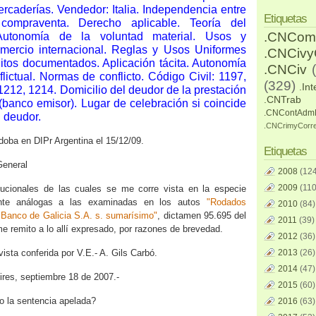
ercaderías. Vendedor: Italia. Independencia entre
Etiquetas
compraventa. Derecho aplicable. Teoría del
.CNCom
 Autonomía de la voluntad material. Usos y
mercio internacional. Reglas y Usos Uniformes
.CNCiv
éditos documentados. Aplicación tácita. Autonomía
.CNCiv
lictual. Normas de conflicto. Código Civil: 1197,
(329)
.Int
1212, 1214. Domicilio del deudor de la prestación
.CNTrab
 (banco emisor). Lugar de celebración si coincide
.CNContAdm
l deudor.
.CNCrimyCorr
doba en DIPr Argentina el 15/12/09.
Etiquetas
General
2008
(124
2009
(110
tucionales de las cuales se me corre vista en la especie
mente análogas a las examinadas en los autos
"Rodados
2010
(84)
 Banco de Galicia S.A. s. sumarísimo"
, dictamen 95.695 del
2011
(39)
me remito a lo allí expresado, por razones de brevedad.
2012
(36)
vista conferida por V.E.‑ A. Gils Carbó.
2013
(26)
2014
(47)
ires, septiembre 18 de 2007.-
2015
(60)
o la sentencia apelada?
2016
(63)