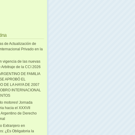
tina
as de Actualización de
nternacional Privado en la
n vigencia de las nuevas
 Arbitraje de la CCI 2026
ARGENTINO DE FAMILIA
 SE APROBÓ EL
O DE LA HAYA DE 2007
OBRO INTERNACIONAL
ENTOS
o motores! Jornada
ria hacia el XXXVII
 Argentino de Derecho
onal
o Extranjero en
s: ¿Es Obligatoria la