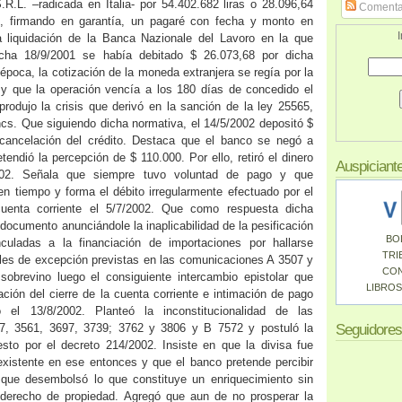
R.L. –radicada en Italia‑ por 54.402.682 liras o 28.096,64
Comenta
‑, firmando en garantía, un pagaré con fecha y monto en
I
liquidación de la Banca Nazionale del Lavoro en la que
cha 18/9/2001 se había debitado $ 26.073,68 por dicha
época, la cotización de la moneda extranjera se regía por la
 y que la operación vencía a los 180 días de concedido el
produjo la crisis que derivó en la sanción de la ley 25565,
cs. Que siguiendo dicha normativa, el 14/5/2002 depositó $
a cancelación del crédito. Destaca que el banco se negó a
tendió la percepción de $ 110.000. Por ello, retiró el dinero
Auspiciant
2002. Señala que siempre tuvo voluntad de pago y que
 tiempo y forma el débito irregularmente efectuado por el
uenta corriente el 5/7/2002. Que como respuesta dicha
a documento anunciándole la inaplicabilidad de la pesificación
BO
culadas a la financiación de importaciones por hallarse
TRI
les de excepción previstas en las comunicaciones A 3507 y
CO
brevino luego el consiguiente intercambio epistolar que
LIBROS
ación del cierre de la cuenta corriente e intimación de pago
o el 13/8/2002. Planteó la inconstitucionalidad de las
7, 3561, 3697, 3739; 3762 y 3806 y B 7572 y postuló la
Seguidores
esto por el decreto 214/2002. Insiste en que la divisa fue
 existente en ese entonces y que el banco pretende percibir
que desembolsó lo que constituye un enriquecimiento sin
derecho de propiedad. Agregó que aun de no prosperar la