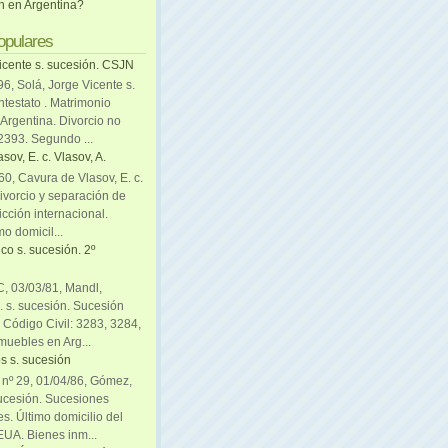
ón en Argentina?
opulares
icente s. sucesión. CSJN
6, Solá, Jorge Vicente s.
ntestato . Matrimonio
Argentina. Divorcio no
 2393. Segundo ...
sov, E. c. Vlasov, A.
0, Cavura de Vlasov, E. c.
divorcio y separación de
icción internacional.
mo domicil...
co s. sucesión. 2º
C, 03/03/81, Mandl,
. s. sucesión. Sucesión
. Código Civil: 3283, 3284,
muebles en Arg...
s s. sucesión
. nº 29, 01/04/86, Gómez,
sucesión. Sucesiones
es. Último domicilio del
EUA. Bienes inm...