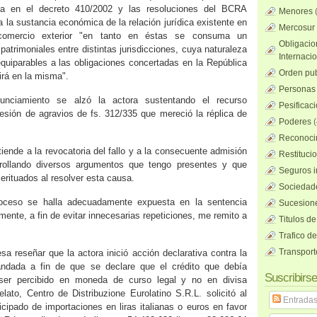
ida en el decreto 410/2002 y las resoluciones del BCRA
Menores
 la sustancia económica de la relación jurídica existente en
Mercosur
comercio exterior "en tanto en éstas se consuma un
Obligacio
patrimoniales entre distintas jurisdicciones, cuya naturaleza
Internaci
equiparables a las obligaciones concertadas en la República
Orden pub
irá en la misma".
Personas 
nunciamiento se alzó la actora sustentando el recurso
Pesificac
resión de agravios de fs. 312/335 que mereció la réplica de
Poderes
(
Reconocim
 tiende a la revocatoria del fallo y a la consecuente admisión
Restituci
rollando diversos argumentos que tengo presentes y que
Seguros i
rituados al resolver esta causa.
Sociedad
roceso se halla adecuadamente expuesta en la sentencia
Sucesione
ente, a fin de evitar innecesarias repeticiones, me remito a
Titulos de
Trafico d
Transport
esa reseñar que la actora inició acción declarativa contra la
ndada a fin de que se declare que el crédito que debía
Suscribirse
ser percibido en moneda de curso legal y no en divisa
elato, Centro de Distribuzione Eurolatino S.R.L. solicitó al
Entrada
cipado de importaciones en liras italianas o euros en favor