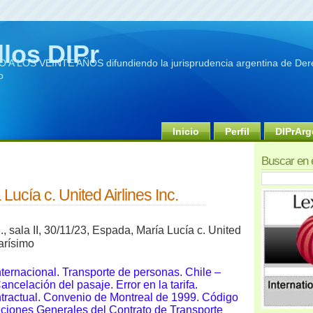
llos DIPr
A LOS VEINTE AÑOS difundiendo la jurisprudencia argentina de Dere
o
Inicio
Perfil
DIPrArg
Buscar en 
Lucía c. United Airlines Inc.
., sala
II, 30/11/23, Espada, María Lucía c. United
marísimo
nternacional. Transporte de personas. Chile –
ancelación del pasaje. Error en la tarifa.
tractual. Convenio de Montreal de 1999. Código
ciones Generales del Contrato de Transporte