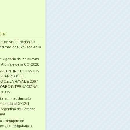
tina
as de Actualización de
nternacional Privado en la
n vigencia de las nuevas
 Arbitraje de la CCI 2026
ARGENTINO DE FAMILIA
 SE APROBÓ EL
O DE LA HAYA DE 2007
OBRO INTERNACIONAL
ENTOS
o motores! Jornada
ria hacia el XXXVII
 Argentino de Derecho
onal
o Extranjero en
s: ¿Es Obligatoria la