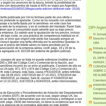
 y según los anuncios de la época, brindó la posibilidad de
ismo con descuentos de hasta el 60% en viajes por Argentina
r/noticias/2018/03/13/llegacuarta-edicion-deltravel-sale- 2018
).
tarifa publicada por UA no formara parte de una oferta o
mo pretende la apelante. Como se ha resuelto con anterioridad,
saje a la tarifa fijada por la aerolínea -en este caso fue
na web de la empresa- y en el contexto del mentado
Travel Sale
,
DIPr Argen
ener que el consumidor pudo advertir que su bajo precio
a empresa. Es sabido que la igualación de los precios, incluso
IV Jornad
s de bajo costo, es una práctica de competencia habitual en el
Derecho I
cer, el error que originó este pleito fue causado porque un
 buscó igualar una tarifa ofrecida por la aerolínea Quantas; lo
UBA
ue el precio del billete aéreo no fuera percibido por la
uivocación de la empresa aérea; confr. págs. 19 y 20 de la
Entrada e
agregada a fs. 82/139 del sistema de gestión judicial).
Reglas de
EL DIPR 
de pasajes de que se trata no puede estimarse inválida en los
AVANZA:
 265 y 266 del Código Civil y Comercial de la Nación, aun
erolínea incurrió en un error al publicarla. Corolario de ello es
CONVENI
ra UA (arts. 971, 972 y 974 del Código Civil y Comercial cit.),
SOBRE C
nfr. esta Cámara, esta Sala, causa nº4310/2018, antes referida;
8 del 28.09.2021; 4307/2018 del 27.10.2021; 3792/2018 del
DE ALIM
6693/2018, ya citadas; Sala III, causas nº 4168/2018 del
Calentand
el 13.10.2021; 4167/2018 y 8344/2018, antes mencionadas,
preparato
Congreso
ina de Ejecución y Procedimientos de Aviación del Departamento
Internaci
 Unidos (DOT), de acuerdo con la cual, según alega UA, las
Matrimoni
 las tarifas si demuestran que son erróneas y reintegran a sus
onfr. págs. 29/30 del memorial), no tiene la incidencia que se le
Sucesione
 a la vigencia de la normativa aplicable en este ámbito.