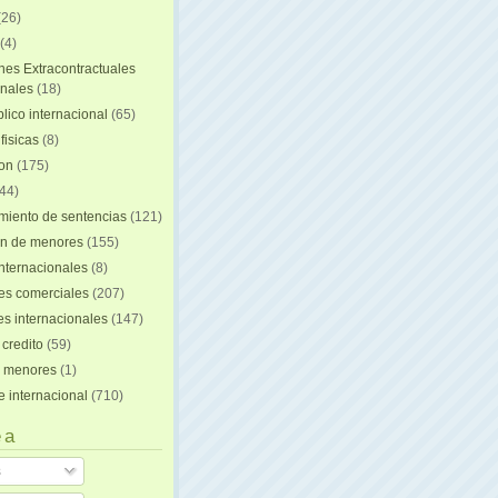
(26)
(4)
nes Extracontractuales
onales
(18)
lico internacional
(65)
fisicas
(8)
ion
(175)
44)
iento de sentencias
(121)
on de menores
(155)
nternacionales
(8)
es comerciales
(207)
s internacionales
(147)
 credito
(59)
e menores
(1)
e internacional
(710)
 a
s