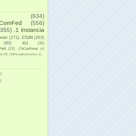
(634)
yComFed
(556)
(355)
.1 instancia
erior
(271)
.CSJN
(253)
(80)
.IGJ
(35)
Fed
(13)
.CNCasPenal
(4)
ec
(4)
.CNPenalEconomico
(1)
)
)