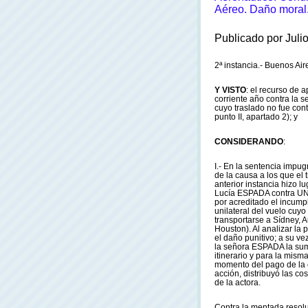
Aéreo. Daño moral.
Publicado por Juli
2ª instancia.- Buenos Ai
Y VISTO
: el recurso de 
corriente año contra la s
cuyo traslado no fue con
punto II, apartado 2); y
CONSIDERANDO
:
I.- En la sentencia impu
de la causa a los que el 
anterior instancia hizo 
Lucía ESPADA contra UNI
por acreditado el incump
unilateral del vuelo cuyo
transportarse a Sídney, 
Houston). Al analizar la
el daño punitivo; a su v
la señora ESPADA la sum
itinerario y para la mism
momento del pago de la 
acción, distribuyó las c
de la actora.
Contra la mentada resolu