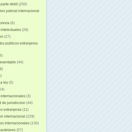
 parte debil
(250)
on judicial internacional
previa
(6)
intelectuales
(29)
ion
(27)
s publicos extranjeros
8)
resentable
(44)
8)
)
a ley
(5)
14)
 internacionales
(3)
 de jurisdiccion
(44)
es extranjeras
(11)
on internacional
(229)
os internacionales
(130)
autelares
(57)