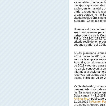
especialidad; como tamb
pasajeros que contratan l
excluir, en forma total y
parte, expone que la res
al caso porque no hay tra
citada resolución), sino 
Santiago, Chile, a Sídney
III.- Ante todo, es perti
sean conducentes para la
jurisprudencia de la Cor
Fallos: 265:301; 278:271
criterio recibido, en orde
segunda parte, del Códi
IV.- Así planteada la cu
26 de marzo de 2018, la a
web
de la empresa aeron
Australia, con dos escal
de 2018 y regreso para e
no existe controversia e
informó a la accionante 
reservas realizadas ese 
escrito inicial del 21.0
V.- Sentado ello, corres
demandada, los cuales -
las Salas que componen e
Sala, causa nº 4310/2018
Airlines Inc.»
publicado en
11.08.2022 [
«Fischer, Fe
el 24/05/24]; 6989/2.018