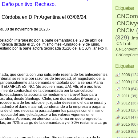
 Daño punitivo. Rechazo.
Etiquetas
.CNCom
o Córdoba en DIPr Argentina el 03/06/24.
.CNCiv
res, 30 de noviembre de 2023.-
.CNCiv
(329)
.Int
apelación interpuesto por la parte demandada el 28 de abril del
.CNTrab
entencia dictada el 25 del mismo mes -fundado el 9 de junio,
testado por la parte actora (acordada 31/20 de la CSJN, anexo II,
.CNContAdm
.CNCrimyCorr
Etiquetas
gnada, que cuenta con una suficiente reseña de los antecedentes
2008
(124
tribunal se remite por razones de brevedad, el magistrado de la
2009
(110
lugar parcialmente a la demanda entablada por la señora María
TED AIRLINES INC. (de aquí en más, UA). Allí, el
a quo
tuvo
2010
(84)
limiento contractual de la demandada por la cancelación
 ticket adquirió la accionante mediante un
Travel Sale
para
2011
(39)
Australia, desde Santiago, Chile, con dos escalas (Panamá y
 procedencia de los rubros el juzgador desestimó el daño moral y
2012
(36)
ez admitió el daño material, condenando a la empresa a pagar a
2013
(26)
a de dinero necesaria para adquirir los pasajes con el mismo
a época del año -julio/agosto- a los valores vigentes en el
2014
(47)
condena. Además, en atención a la forma en que progresó la
ostas, un 70% a cargo de la demandada y el 30% restante a cargo
2015
(60)
2016
(63)
ción se alzaron ambas partes. Sin embargo el recurso de la