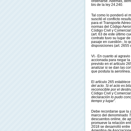
ordenarse. Además, deman
bis de la ley 24.240.
Tal como lo ponderó el m
suscitó el conflicto resu
para el Transporte Aéreo
normas del Código Aeroná
Código Civil y Comercial 
(art. 63 de este último c
contrato tuvo su lugar de
pasaje en cuestión-, lo q
disposiciones (art. 2655 
VI.- En cuanto al agravio
accionada para negar la e
previsto en el artículo 2
analizar si se dan las c
que postula la aerolínea.
El artículo 265 establec
del acto. Si el acto es bi
reconocible por el destin
Código Civil y Comercia
declaración lo pudo cono
tiempo y lugar”
.
Debe recordarse que la a
marco del denominado
T
descuentos online, de a
promueve la relación entr
2018 se desarrolló entre
Argentina de Asociacione