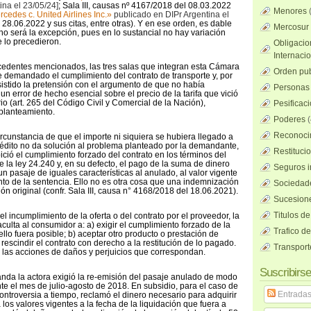
ina el 23/05/24]
; Sala III, causas nº 4167/2018 del 08.03.2022
Menores
rcedes c. United Airlines Inc.»
publicado en DIPr Argentina el
 28.06.2022 y sus citas, entre otras). Y en ese orden, es dable
Mercosur
no será la excepción, pues en lo sustancial no hay variación
 lo precedieron.
Obligacio
Internaci
cedentes mencionados, las tres salas que integran esta Cámara
Orden pub
e demandado el cumplimiento del contrato de transporte y, por
esistido la pretensión con el argumento de que no había
Personas 
n error de hecho esencial sobre el precio de la tarifa que vició
rio (art. 265 del Código Civil y Comercial de la Nación),
Pesificac
planteamiento.
Poderes
(
Reconocim
ircunstancia de que el importe ni siquiera se hubiera llegado a
 crédito no da solución al problema planteado por la demandante,
Restituci
ició el cumplimiento forzado del contrato en los términos del
de la ley 24.240 y, en su defecto, el pago de la suma de dinero
Seguros i
 pasaje de iguales características al anulado, al valor vigente
to de la sentencia. Ello no es otra cosa que una indemnización
Sociedad
n original (confr. Sala III, causa n° 4168/2018 del 18.06.2021).
Sucesione
Titulos de
l incumplimiento de la oferta o del contrato por el proveedor, la
culta al consumidor a: a) exigir el cumplimiento forzado de la
Trafico d
llo fuera posible; b) aceptar otro producto o prestación de
 rescindir el contrato con derecho a la restitución de lo pagado.
Transport
de las acciones de daños y perjuicios que correspondan.
Suscribirse
nda la actora exigió la re-emisión del pasaje anulado de modo
nte el mes de julio-agosto de 2018. En subsidio, para el caso de
Entrada
ontroversia a tiempo, reclamó el dinero necesario para adquirir
a los valores vigentes a la fecha de la liquidación que fuera a