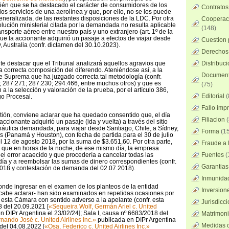
ién que se ha destacado el carácter de consumidores de los
Contratos
os servicios de una aerolínea y que, por ello, no se los puede
 generalizada, de las restantes disposiciones de la LDC. Por otra
Cooperaci
olución ministerial citada por la demandada no resulta aplicable
(148)
nsporte aéreo entre nuestro país y uno extranjero (art. 1º de la
que la accionante adquirió un pasaje a efectos de viajar desde
Cuestion 
, Australia (confr. dictamen del 30.10.2023).
Derechos 
nente destacar que el Tribunal analizará aquellos agravios que
Distribuc
 correcta composición del diferendo. Ateniéndose así, a la
Documento
te Suprema que ha juzgado correcta tal metodología (confr.
; 287:271; 287:230; 294:466, entre muchos otros) y que es
(75)
n a la selección y valoración de la prueba, por el artículo 386,
Editorial
(
go Procesal.
Fallo imp
estión, conviene aclarar que ha quedado consentido que, el día
Filiacion
(
ccionante adquirió un pasaje (ida y vuelta) a través del sitio
áutica demandada, para viajar desde Santiago, Chile, a Sídney,
Forma
(15
as (Panamá y Houston), con fecha de partida para el 30 de julio
l 12 de agosto 2018, por la suma de $3.651,60. Por otra parte,
Fraude a l
n que en horas de la noche, de ese mismo día, la empresa
del error acaecido y que procedería a cancelar todas las
Fuentes
(
día y a reembolsar las sumas de dinero correspondientes (confr.
Garantias
5.2018 y contestación de demanda del 02.07.2018).
Inmunidad
ponde ingresar en el examen de los planteos de la entidad
Inversion
cabe aclarar- han sido examinados en repetidas ocasiones por
sta Cámara con sentido adverso a la apelante (confr. esta
Jurisdicci
 del 20.09.2021 [
«Sequeira Wolf, Germán Ariel c. United
 DIPr Argentina el 23/02/24]; Sala I, causa nº 6683/2018 del
Matrimoni
rnando José c. United Airlines Inc.»
publicada en DIPr Argentina
Medidas c
 del 04.08.2022
[
«Osa, Federico c. United Airlines Inc.»