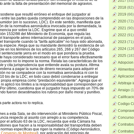
2017
(53)
o ante la falta de presentación del memorial de agravios.
2018
(82)
stiene que resultó erróneo el enfoque del juzgador al
2019
(66)
o entre las partes queda comprendido en las disposiciones de la
2020
(72)
midor (en lo sucesivo, LDC). En este sentido, manifiesta que
ión de la normativa aeronáutica invocada por la demandada, la
2021
(90)
nencia por sobre la LDC. Esgrime que el
a quo
omitió
ción 1532/98 del Ministerio de Economía, que regula las
2022
(91)
l transporte aéreo internacional de pasajeros en el país,
el transporte cuando la “tarifa aplicable” no haya sido abonada,
2023
(71)
 la especie. Alega que su mandante demostró la existencia de un
2024
(126
ble en los términos de los artículos 265, 266 y 267 del Código
el sentenciante yerra en el modo en que pondera la prueba.
2025
(183
nte haya considerado necesario que el error fuera efectivamente
 cuando no lo impone la norma. Relata las características de los
Adopcion 
ale
y cita jurisprudencia que entiende avala su postura. Afirma
ndena a pagar la suma de dinero necesaria para adquirir el
Alimentos
ión no se compadece con la normativa aeronáutica ni con lo
Aplicacio
o 10 bis de la LDC; en todo caso debió condenarse a entregar
a propia empresa como “prestación equivalente”. Agrega que el
Arbitraje 
ni aplicó los límites a la responsabilidad que corresponden por
. Por último, cuestiona que el juzgador haya impuesto un 70% de
Arraigo
(1
ando fueron desestimados los rubros por daño moral y punitivo.
Calificac
 parte actora no lo replica.
Codigo Ci
Comprave
nes a esta Sala, se dio intervención al Ministerio Público Fiscal,
ncia respecto al asunto con arreglo a su competencia.
Concursos
por el artículo 63 de la LDC, recuerda que esta Cámara ha
Contratos
tiones que hacen a la responsabilidad del transportista deben
s normas específicas que rigen la materia (Código Aeronáutico,
Contratos
,
Convenio de Montreal
), por aplicación del principio de