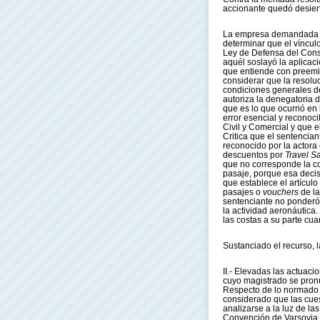
accionante quedó desiert
La empresa demandada so
determinar que el víncul
Ley de Defensa del Consu
aquél soslayó la aplicac
que entiende con preemi
considerar que la resolu
condiciones generales de
autoriza la denegatoria d
que es lo que ocurrió en
error esencial y reconoci
Civil y Comercial y que 
Critica que el sentencia
reconocido por la actora
descuentos por
Travel S
que no corresponde la co
pasaje, porque esa decis
que establece el artícul
pasajes o
vouchers
de l
sentenciante no ponderó 
la actividad aeronáutica
las costas a su parte cu
Sustanciado el recurso, la
II.- Elevadas las actuacio
cuyo magistrado se pronu
Respecto de lo normado 
considerado que las cues
analizarse a la luz de la
Convención de Varsovia