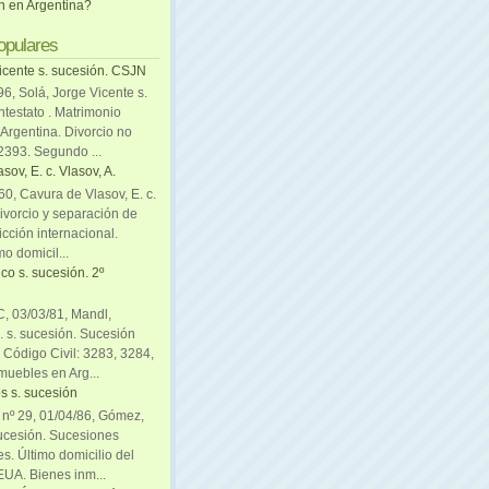
ón en Argentina?
opulares
icente s. sucesión. CSJN
6, Solá, Jorge Vicente s.
ntestato . Matrimonio
Argentina. Divorcio no
 2393. Segundo ...
sov, E. c. Vlasov, A.
0, Cavura de Vlasov, E. c.
divorcio y separación de
icción internacional.
mo domicil...
co s. sucesión. 2º
C, 03/03/81, Mandl,
. s. sucesión. Sucesión
. Código Civil: 3283, 3284,
muebles en Arg...
s s. sucesión
. nº 29, 01/04/86, Gómez,
sucesión. Sucesiones
es. Último domicilio del
EUA. Bienes inm...