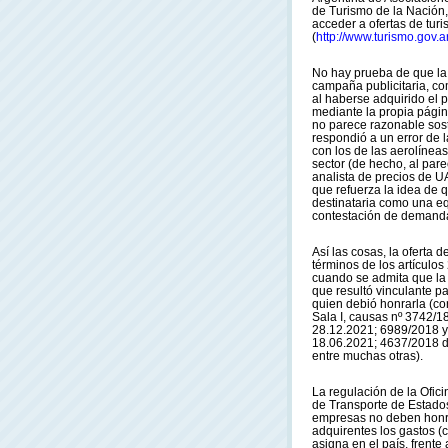
de Turismo de la Nación,
acceder a ofertas de tur
(
http://www.turismo.gov.a
No hay prueba de que la 
campaña publicitaria, co
al haberse adquirido el pa
mediante la propia pági
no parece razonable sost
respondió a un error de l
con los de las aerolínea
sector (de hecho, al pare
analista de precios de UA
que refuerza la idea de q
destinataria como una eq
contestación de demanda 
Así las cosas, la oferta 
términos de los artículos
cuando se admita que la a
que resultó vinculante pa
quien debió honrarla (co
Sala I, causas nº 3742/1
28.12.2021; 6989/2018 y 
18.06.2021; 4637/2018 d
entre muchas otras).
La regulación de la Ofic
de Transporte de Estados
empresas no deben honrar
adquirentes los gastos (c
asigna en el país, frente