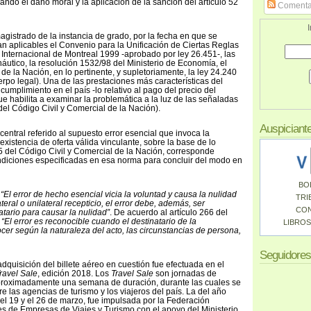
dó el daño moral y la aplicación de la sanción del artículo 52
Comenta
I
agistrado de la instancia de grado, por la fecha en que se
ltan aplicables el Convenio para la Unificación de Ciertas Reglas
 Internacional de Montreal 1999 -aprobado por ley 26.451-, las
utico, la resolución 1532/98 del Ministerio de Economía, el
de la Nación, en lo pertinente, y supletoriamente, la ley 24.240
uerpo legal). Una de las prestaciones más características del
 cumplimiento en el país -lo relativo al pago del precio del
ue habilita a examinar la problemática a la luz de las señaladas
del Código Civil y Comercial de la Nación).
Auspiciant
 central referido al supuesto error esencial que invoca la
xistencia de oferta válida vinculante, sobre la base de lo
65 del Código Civil y Comercial de la Nación, corresponde
ondiciones especificadas en esa norma para concluir del modo en
BO
e
“El error de hecho esencial vicia la voluntad y causa la nulidad
TRI
lateral o unilateral recepticio, el error debe, además, ser
CO
atario para causar la nulidad”
. De acuerdo al artículo 266 del
l
“El error es reconocible cuando el destinatario de la
LIBROS
cer según la naturaleza del acto, las circunstancias de persona,
Seguidores
dquisición del billete aéreo en cuestión fue efectuada en el
ravel Sale
, edición 2018. Los
Travel Sale
son jornadas de
proximadamente una semana de duración, durante las cuales se
e las agencias de turismo y los viajeros del país. La del año
 el 19 y el 26 de marzo, fue impulsada por la Federación
s de Empresas de Viajes y Turismo con el apoyo del Ministerio