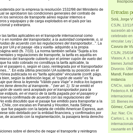
Inscripci
ostenida por la empresa la resolución 1532/98 del Ministerio de
Entradas p
al se aprobaron las condiciones generales del contrato de
n los servicios de transporte aéreo regular internos e
Solá, Jorge V
eros y equipajes y de carga explotados en el país por las
ional y extranjera.
CSJN, 12/11/9
sucesión ab i
las tarifas aplicables en el transporte internacional como
celebrado en 
r o en nombre del transportador, a la autoridad competente, o, si
vincular. Ley
ruidas de acuerdo con las regulaciones del transportador...”
. La
Cavura de Vla
da por UA y el pasaje -ida y vuelta- adquirido a la propia
 página
web
(fs. 7/10). La norma también señala “Sujeta a los
CSJN, 25/03/6
ntales y regulaciones de transporte, la tarifa es aquélla en
Vlasov, A. s. 
omienzo del transporte cubierto por el primer cupón de vuelo del
que ha sido cobrado no constituya la tarifa aplicable, la
bienes Jurisd
r el pasajero o, según el caso, reintegrada por el transportador
Divorcio. Últi
es...”. En esta última precisión UA sustenta su posición en el
Mandl, Federi
rrónea publicada no es “tarifa aplicable” vinculante (confr. págs.
 bien, según la definición legal, el
“cupón de vuelo”
es
“la
instancia
saje que lleva la leyenda “Válido para Viaje” e indica los lugares
CNCiv., sala 
o tiene derecho al transporte...” (ver art. 1). Si se emitió el
cupón de vuelo será aceptado por el transportador para la
Federico A. M
 se estipula, en el marco de la tarifa pagada por el pasajero y
internacional
reserva confirmada de acuerdo con las regulaciones del
). No está discutido que el pasaje fue emitido para transportar a la
10. Bienes in
, Chile, con escalas en Panamá y Houston, hasta Sídney,
Gómez, Carlo
 ni que fue pagado con la tarjeta de crédito American Express, aun
iese sido debitado por la entidad financiera, y confirmados por
Juz. Nac. Civ
 que, de acuerdo con la reglamentación, la pasajera tenía derecho
Carlos L. s. 
internacional
causante en 
ciones sobre el derecho de negar el transporte y reintegros