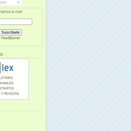
rios
ngresa tu mail:
FeedBurner
es
LETINES
BUNALES
NTRATOS
 Y REVISTAS