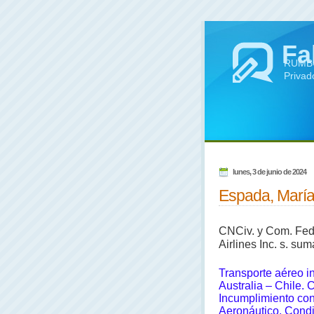
Fa
RUMBO 
Privad
lunes, 3 de junio de 2024
Espada, María 
CNCiv. y Com. Fed
Airlines Inc. s. su
Transporte aéreo i
Australia – Chile. C
Incumplimiento con
Aeronáutico. Condi