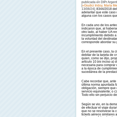
publicada en DIPr Argent
[
«Giudici Iridoy, María Me
13/08/24]
; 8344/2018 del
adelantar que este caso 
alguna con los casos que
En cada uno de los ante
indicaron que, al habers
otro lado, al haber UA r
incumplimiento debido a u
la voluntad del destinata
corresponde abordar su 
En el presente caso, la c
debitar de la tarjeta de
quien, como se dijo, prop
artículo 10
bis
inciso a) 
necesaria para comprar un
a la época de cumplimien
sucedánea de la prestació
Cabe recordar que, ante e
última norma apuntada fa
obligación, siempre que e
servicio equivalente; o c)
Todo ello sin perjuicio 
Según se vio, en la dema
de efectuar el viaje dura
que no se resolviese la c
tickets aéreos similares 