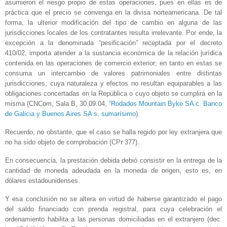
asumieron el riesgo propio de estas operaciones, pues en ellas es de
práctica que el precio se convenga en la divisa norteamericana. De tal
forma, la ulterior modificación del tipo de cambio en alguna de las
jurisdicciones locales de los contratantes resulta irrelevante. Por ende, la
excepción a la denominada “pesificación” receptada por el decreto
410/02, importa atender a la sustancia económica de la relación jurídica
contenida en las operaciones de comercio exterior; en tanto en estas se
consuma un intercambio de valores patrimoniales entre distintas
jurisdicciones, cuya naturaleza y efectos no resultan equiparables a las
obligaciones concertadas en la República o cuyo objeto se cumplirá en la
misma (CNCom, Sala B, 30.09.04,
“Rodados Mountain Byke SA c. Banco
de Galicia y Buenos Aires SA s. sumarísimo
).
Recuerdo, no obstante, que el caso se halla regido por ley extranjera que
no ha sido objeto de comprobación (CPr 377).
En consecuencia, la prestación debida debió consistir en la entrega de la
cantidad de moneda adeudada en la moneda de origen, esto es, en
dólares estadounidenses.
Y esa conclusión no se altera en virtud de haberse garantizado el pago
del saldo financiado con prenda registral, para cuya celebración el
ordenamiento habilita a las personas domiciliadas en el extranjero (dec.