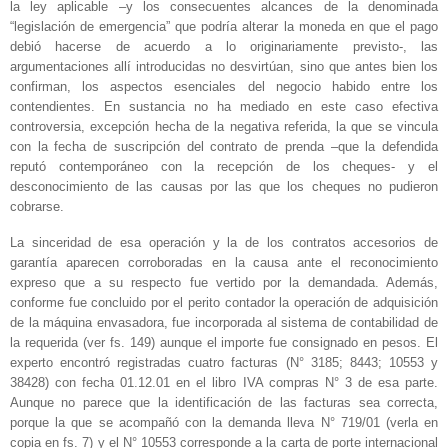
la ley aplicable –y los consecuentes alcances de la denominada
“legislación de emergencia” que podría alterar la moneda en que el pago
debió hacerse de acuerdo a lo originariamente previsto-, las
argumentaciones allí introducidas no desvirtúan, sino que antes bien los
confirman, los aspectos esenciales del negocio habido entre los
contendientes. En sustancia no ha mediado en este caso efectiva
controversia, excepción hecha de la negativa referida, la que se vincula
con la fecha de suscripción del contrato de prenda –que la defendida
reputó contemporáneo con la recepción de los cheques- y el
desconocimiento de las causas por las que los cheques no pudieron
cobrarse.
La sinceridad de esa operación y la de los contratos accesorios de
garantía aparecen corroboradas en la causa ante el reconocimiento
expreso que a su respecto fue vertido por la demandada. Además,
conforme fue concluido por el perito contador la operación de adquisición
de la máquina envasadora, fue incorporada al sistema de contabilidad de
la requerida (ver fs. 149) aunque el importe fue consignado en pesos. El
experto encontró registradas cuatro facturas (N° 3185; 8443; 10553 y
38428) con fecha 01.12.01 en el libro IVA compras N° 3 de esa parte.
Aunque no parece que la identificación de las facturas sea correcta,
porque la que se acompañó con la demanda lleva N° 719/01 (verla en
copia en fs. 7) y el N° 10553 corresponde a la carta de porte internacional