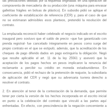
las prestaciones debidas por la requerida originadas en una operación de
compraventa de mercadería de su producción (una máquina para envasar
galletitas frágiles en bolsas de plástico). En subsidio pidió se aplique el
coeficiente de estabilización de referencia (CER) y, para el caso de que
no se estimaran admisibles esos planteos, pretendió la resolución del
contrato.
La emplazada reconoció haber celebrado el negocio indicado en el escrito
inaugural pero sostuvo que el saldo de precio –que fue garantizado con
prenda registral- fue cancelado íntegramente en pesos como surge del
propio contrato en el que se estipuló, además, que la acreditación de los
cheques de pago diferido dados en pago extinguiría la obligación. Negó
que resulte aplicable el art. 11 de la ley 25561 y aseveró que la
aceptación de los pagos hechos en pesos implicaron la renuncia del
reclamante a percibir su crédito en moneda estadounidense. En
consecuencia, pidió el rechazo de la pretensión de reajuste, la subsidiaria
de aplicación del CER y negó que su adversaria tuviera derecho a
resolver el contrato.
2. En atención al tenor de la contestación de la demanda, que permite
tener por cierta la versión de los hechos incorporada en el escrito inicial
en punto a la celebración del contrato que vinculó a las partes aquí
enfrentadas. En efecto, con prescindencia de la negación concerniente a