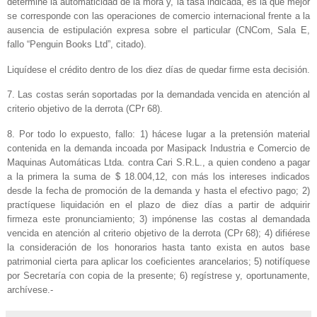
determine la automaticidad de la mora y, la tasa indicada, es la que mejor
se corresponde con las operaciones de comercio internacional frente a la
ausencia de estipulación expresa sobre el particular (CNCom, Sala E,
fallo “Penguin Books Ltd”, citado).
Liquídese el crédito dentro de los diez días de quedar firme esta decisión.
7. Las costas serán soportadas por la demandada vencida en atención al
criterio objetivo de la derrota (CPr 68).
8. Por todo lo expuesto, fallo: 1) hácese lugar a la pretensión material
contenida en la demanda incoada por Masipack Industria e Comercio de
Maquinas Automáticas Ltda. contra Cari S.R.L., a quien condeno a pagar
a la primera la suma de $ 18.004,12, con más los intereses indicados
desde la fecha de promoción de la demanda y hasta el efectivo pago; 2)
practíquese liquidación en el plazo de diez días a partir de adquirir
firmeza este pronunciamiento; 3) impónense las costas al demandada
vencida en atención al criterio objetivo de la derrota (CPr 68); 4) difiérese
la consideración de los honorarios hasta tanto exista en autos base
patrimonial cierta para aplicar los coeficientes arancelarios; 5) notifíquese
por Secretaría con copia de la presente; 6) regístrese y, oportunamente,
archívese.-