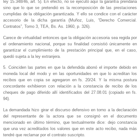
ley 15.348/46, art. 5). En efecto, no se ejecutó aquí la garantía prendaria
sino que lo que se pretendió es la recomposición de las prestaciones
cumplidas de la obligación garantizada. Y ello se condice con el carácter
accesorio de la dicha garantía (Muñoz, Luis, “Derecho Comercial.
Contratos”, Tomo 3, TEA, Bs. As. 1960, p. 326).
Carece de virtualidad entonces que la obligación accesoria sea regida por
el ordenamiento nacional, porque su finalidad consistió únicamente en
garantizar el cumplimiento de la prestación principal que, en el caso,
quedó sujeta a la ley extranjera.
5. Coinciden las partes en que la defendida abonó el importe debido en
moneda local del modo y en las oportunidades en que lo acreditan los
recibos que en copia se agregaron en fs. 20/24. Y la misma postura
concordante exhibieron con relación a la constancia de recibo de los
cheques de pago diferido allí identificados del 27.08.01 (copiado en fs.
94).
La demandada hizo girar el discurso defensivo en torno a la declaración
del representante de la actora que se consignó en el documento
mencionado en último término, que textualmente dice: dejo constancia
que una vez acreditados los valores que en este acto recibo, nada más
tendré que reclamar por el contrato suscripto.