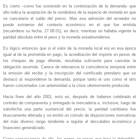
Es cierto –como fue sostenido en la contestación de la demanda- que
ello indica la aceptación de la vendedora de la especie de moneda en que
se cancelaría el saldo del precio. Mas esa admisión del acreedor no
puede extraerse del contexto económico en el que fue emitida
(recuérdese su fecha, 27.08.01), es decir, mientras se hallaba vigente la
paridad absoluta entre el peso y la moneda estadounidense.
Es lógico entonces que si el valor de la moneda local era en esa época
igual al de la prometida en pago, la acreditación del importe en pesos de
los cheques de pago diferido, resultaba suficiente para cancelar la
obligación asumida. Carece de relevancia la coincidencia temporal entre
la emisión del recibo y la inscripción del certificado prendario que se
destacó al responderse la demanda, porque tanto el uno como el otro
fueron concertados con anterioridad a la crisis ulteriormente producida.
Hacia fines del año 2001, esto es, después de haberse celebrado el
contrato de compraventa y entregado la mercadería e, inclusive, luego de
satisfecha una parte sustancial del precio, la paridad cambiaria fue
bruscamente alterada y se emitió un cúmulo de disposiciones normativas
del más diverso rango tendiente a regular el descalabro económico y
financiero generalizado.
Como consecuencia de ello, los pagos en pesos que hizo la defendida,