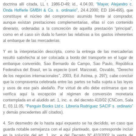
doctrina allí citada, LL t. 1986-D-49; id., 4.04.00,
“Mayer, Alejandro c.
Onda Hofferle GMBH & Co. s. ordinario"
, 24.4.2000; ED 194-495), que
constituye el núcleo del compromiso asumido frente al comprador,
aunque existan prestaciones complementarias, ellas sí con contenido
dinerario, ordenadas a la concreción de aquélla prestación “principal”,
como en el caso sin duda lo fueron las relativas a los gastos inherentes
al embarque de las mercaderías.
Y en la interpretación descripta, como la entrega de las mercaderías
resultó satisfecha al ser colocada a bordo del transporte en el lugar de
embarque convenido, Sao Bernardo do Campo, Sao Paulo, República
Federativa del Brasil, en la especie (conf. Marzorati, Osvaldo, "Derecho
de los negocios internacionales", 2003, Ed. Astrea, p. 297); cabe concluir
que la compraventa celebrada entre las partes se halla sujeta a las leyes
y usos de ese país aledaño. Por virtud de ello debe estimarse que se
verifica aquí la excepción al régimen de conversión monetaria
contemplada en el aludido art. 1, inc. e. del decreto 410/02 (CNCom, Sala
E, 03.11.05,
“Penguin Books Ltd c. Librería Rodríguez SACIF s. ordinario”
y demás precedentes allí citados).
4. Sin desmedro de lo hasta aquí expuesto se ha decidido, en caso que
guarda notable semejanza con el aquí planteado, que corresponde incluir
en la solución del art. 1, inc. e del Decreto N° 410/2002 la venta de