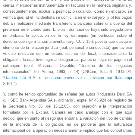
ciertas mercaderías instrumentada en facturas en la moneda originaria y,
consecuentemente, excluir la pesificación cuando, -como en el caso-, se
verifica que: a) el incidentista se domicilia en el extranjero, y b) los pagos
debían realizarse mediante transferencia bancaria sobre una cuenta del
pretensor en el citado país. Ello así, aun cuando haya sido alegada pero
no probada la aplicación de la ley extranjera (en particular sobre el
derecho que rige a la compraventa –arg. CCiv 13-), puesto que cualquier
elemento de la relación jurídica (real, personal o conductista) que tuviese
vínculo relevante con un estado distinto del local, internacionaliza la
obligación; lo cual tuvo lugar al designar las partes un lugar de pago en el
extranjero (conf. Marzorati, Osvaldo, “Derecho de los negocios
internacionales”, Ed. Astrea, 1993, p. 14) (CNCom, Sala B, 19.08.04,
“Garden Life S.A. s. concurso preventivo s. revisión por Italstampi
S.R.L.”
).
Y, como he tenido oportunidad de señalar (en autos “Industrias Darc SA
c. HSBC Bank Argentina SA s. ordinario”, expte. N° 45.924 del registro de
la Secretaría Nro. 36, del 15.12.05), con sujeción a la interpretación
formulada por la Excma. Cámara en caso análogo con el que aquí
decido, que en punto al riesgo que entraña la variación del tipo de cambio
de la moneda de la obligación, es de ponderar que la naturaleza
internacional de la operación necesariamente implicó que los contratantes