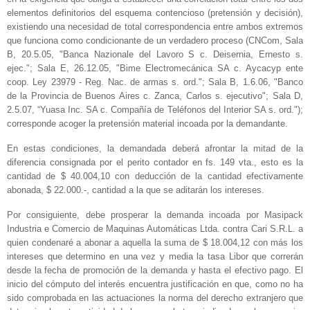
elementos definitorios del esquema contencioso (pretensión y decisión),
existiendo una necesidad de total correspondencia entre ambos extremos
que funciona como condicionante de un verdadero proceso (CNCom, Sala
B, 20.5.05, "Banca Nazionale del Lavoro S c. Deisernia, Ernesto s.
ejec."; Sala E, 26.12.05, "Bime Electromecánica SA c. Aycacyp ente
coop. Ley 23979 - Reg. Nac. de armas s. ord."; Sala B, 1.6.06, "Banco
de la Provincia de Buenos Aires c. Zanca, Carlos s. ejecutivo"; Sala D,
2.5.07, “Yuasa Inc. SA c. Compañía de Teléfonos del Interior SA s. ord.");
corresponde acoger la pretensión material incoada por la demandante.
En estas condiciones, la demandada deberá afrontar la mitad de la
diferencia consignada por el perito contador en fs. 149 vta., esto es la
cantidad de $ 40.004,10 con deducción de la cantidad efectivamente
abonada, $ 22.000.-, cantidad a la que se aditarán los intereses.
Por consiguiente, debe prosperar la demanda incoada por Masipack
Industria e Comercio de Maquinas Automáticas Ltda. contra Cari S.R.L. a
quien condenaré a abonar a aquella la suma de $ 18.004,12 con más los
intereses que determino en una vez y media la tasa Libor que correrán
desde la fecha de promoción de la demanda y hasta el efectivo pago. El
inicio del cómputo del interés encuentra justificación en que, como no ha
sido comprobada en las actuaciones la norma del derecho extranjero que