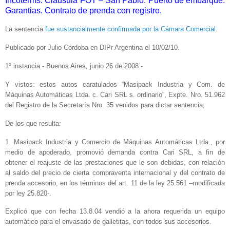
Incoterms. Cláusula FOT – San Pablo. Puerto de embarque.
Garantias. Contrato de prenda con registro.
La sentencia
fue sustancialmente confirmada por la Cámara Comercial
.
Publicado por Julio Córdoba en DIPr Argentina el 10/02/10.
1º instancia.- Buenos Aires, junio 26 de 2008.-
Y vistos: estos autos caratulados “Masipack Industria y Com. de
Máquinas Automáticas Ltda. c. Cari SRL s. ordinario”, Expte. Nro. 51.962
del Registro de la Secretaría Nro. 35 venidos para dictar sentencia;
De los que resulta:
1. Masipack Industria y Comercio de Máquinas Automáticas Ltda., por
medio de apoderado, promovió demanda contra Cari SRL, a fin de
obtener el reajuste de las prestaciones que le son debidas, con relación
al saldo del precio de cierta compraventa internacional y del contrato de
prenda accesorio, en los términos del art. 11 de la ley 25.561 –modificada
por ley 25.820-.
Explicó que con fecha 13.8.04 vendió a la ahora requerida un equipo
automático para el envasado de galletitas, con todos sus accesorios.