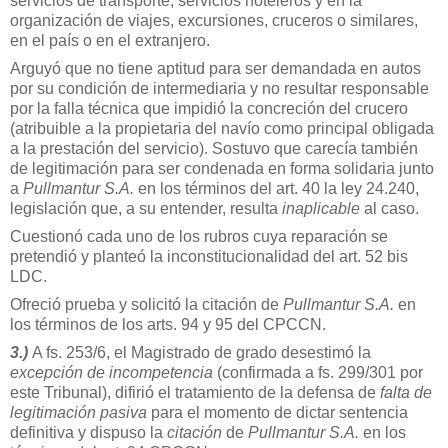
servicios de transporte, servicios hoteleros y en la
organización de viajes, excursiones, cruceros o similares,
en el país o en el extranjero.
Arguyó que no tiene aptitud para ser demandada en autos
por su condición de intermediaria y no resultar responsable
por la falla técnica que impidió la concreción del crucero
(atribuible a la propietaria del navío como principal obligada
a la prestación del servicio). Sostuvo que carecía también
de legitimación para ser condenada en forma solidaria junto
a
Pullmantur S.A.
en los términos del art. 40 la ley 24.240,
legislación que, a su entender, resulta
inaplicable
al caso.
Cuestionó cada uno de los rubros cuya reparación se
pretendió y planteó la inconstitucionalidad del art. 52 bis
LDC.
Ofreció prueba y solicitó la citación de
Pullmantur S.A.
en
los términos de los arts. 94 y 95 del CPCCN.
3.)
A fs. 253/6, el Magistrado de grado desestimó la
excepción de incompetencia
(confirmada a fs. 299/301 por
este Tribunal), difirió el tratamiento de la defensa de
falta de
legitimación pasiva
para el momento de dictar sentencia
definitiva y dispuso la
citación
de
Pullmantur S.A.
en los