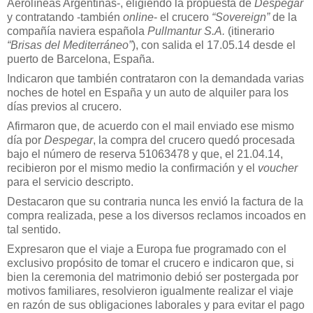
Aerolíneas Argentinas-, eligiendo la propuesta de
Despegar
y contratando -también
online
- el crucero
“Sovereign”
de la
compañía naviera española
Pullmantur S.A.
(itinerario
“Brisas del Mediterráneo”
), con salida el 17.05.14 desde el
puerto de Barcelona, España.
Indicaron que también contrataron con la demandada varias
noches de hotel en España y un auto de alquiler para los
días previos al crucero.
Afirmaron que, de acuerdo con el mail enviado ese mismo
día por
Despegar
, la compra del crucero quedó procesada
bajo el número de reserva 51063478 y que, el 21.04.14,
recibieron por el mismo medio la confirmación y el
voucher
para el servicio descripto.
Destacaron que su contraria nunca les envió la factura de la
compra realizada, pese a los diversos reclamos incoados en
tal sentido.
Expresaron que el viaje a Europa fue programado con el
exclusivo propósito de tomar el crucero e indicaron que, si
bien la ceremonia del matrimonio debió ser postergada por
motivos familiares, resolvieron igualmente realizar el viaje
en razón de sus obligaciones laborales y para evitar el pago