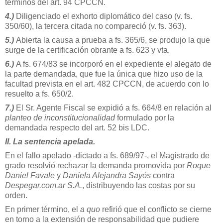
términos del art. 94 CPCCN.
4.)
Diligenciado el exhorto diplomático del caso (v. fs.
350/60), la tercera citada no compareció (v. fs. 363).
5.)
Abierta la causa a prueba a fs. 365/6, se produjo la que
surge de la certificación obrante a fs. 623 y vta.
6.)
A fs. 674/83 se incorporó en el expediente el alegato de
la parte demandada, que fue la única que hizo uso de la
facultad prevista en el art. 482 CPCCN, de acuerdo con lo
resuelto a fs. 650/2.
7.)
El Sr. Agente Fiscal se expidió a fs. 664/8 en relación al
planteo de inconstitucionalidad
formulado por la
demandada respecto del art. 52 bis LDC.
II. La sentencia apelada.
En el fallo apelado -dictado a fs. 689/97-, el Magistrado de
grado resolvió rechazar la demanda promovida por
Roque
Daniel Favale
y
Daniela Alejandra Sayós
contra
Despegar.com.ar S.A.
, distribuyendo las costas por su
orden.
En primer término, el
a quo
refirió que el conflicto se cierne
en torno a la extensión de responsabilidad que pudiere