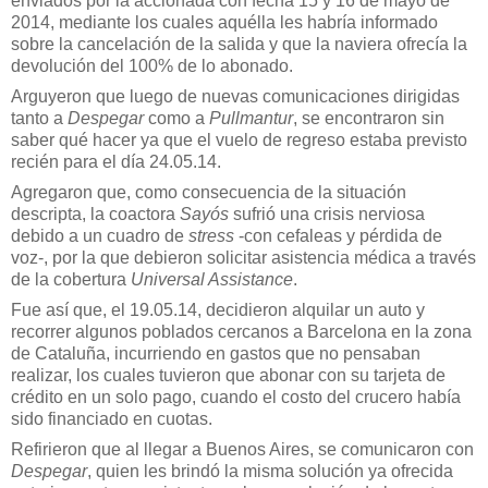
enviados por la accionada con fecha 15 y 16 de mayo de
2014, mediante los cuales aquélla les habría informado
sobre la cancelación de la salida y que la naviera ofrecía la
devolución del 100% de lo abonado.
Arguyeron que luego de nuevas comunicaciones dirigidas
tanto a
Despegar
como a
Pullmantur
, se encontraron sin
saber qué hacer ya que el vuelo de regreso estaba previsto
recién para el día 24.05.14.
Agregaron que, como consecuencia de la situación
descripta, la coactora
Sayós
sufrió una crisis nerviosa
debido a un cuadro de
stress
-con cefaleas y pérdida de
voz-, por la que debieron solicitar asistencia médica a través
de la cobertura
Universal Assistance
.
Fue así que, el 19.05.14, decidieron alquilar un auto y
recorrer algunos poblados cercanos a Barcelona en la zona
de Cataluña, incurriendo en gastos que no pensaban
realizar, los cuales tuvieron que abonar con su tarjeta de
crédito en un solo pago, cuando el costo del crucero había
sido financiado en cuotas.
Refirieron que al llegar a Buenos Aires, se comunicaron con
Despegar
, quien les brindó la misma solución ya ofrecida