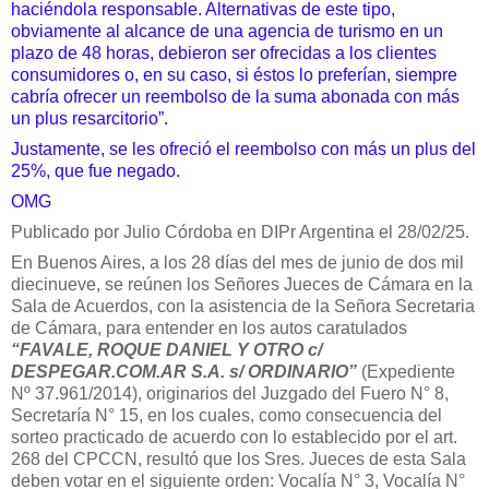
haciéndola responsable. Alternativas de este tipo,
obviamente al alcance de una agencia de turismo en un
plazo de 48 horas, debieron ser ofrecidas a los clientes
consumidores o, en su caso, si éstos lo preferían, siempre
cabría ofrecer un reembolso de la suma abonada con más
un plus resarcitorio”.
Justamente, se les ofreció el reembolso con más un plus del
25%, que fue negado.
OMG
Publicado por Julio Córdoba en DIPr Argentina el 28/02/25.
En Buenos Aires, a los 28 días del mes de junio de dos mil
diecinueve, se reúnen los Señores Jueces de Cámara en la
Sala de Acuerdos, con la asistencia de la Señora Secretaria
de Cámara, para entender en los autos caratulados
“FAVALE, ROQUE DANIEL Y OTRO c/
DESPEGAR.COM.AR S.A. s/ ORDINARIO”
(Expediente
Nº 37.961/2014), originarios del Juzgado del Fuero N° 8,
Secretaría N° 15, en los cuales, como consecuencia del
sorteo practicado de acuerdo con lo establecido por el art.
268 del CPCCN, resultó que los Sres. Jueces de esta Sala
deben votar en el siguiente orden: Vocalía N° 3, Vocalía N°