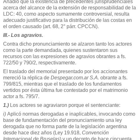
Añadió que la existencia de precedentes jurisprudenciales
acerca del alcance de la extensión de responsabilidad de la
LDC: 40, como aspecto sumamente controversial, resulta
adecuado justificativo para la distribución de las costas en
el orden causado (art. 68, 2° párr. CPCCN).
III.- Los agravios.
Contra dicho pronunciamiento se alzaron tanto los actores
como la parte demandada, quienes sustentaron sus
recursos con las expresiones de agravios obrantes a fs.
722/50 y 790/2, respectivamente.
El traslado del memorial presentado por los accionantes
mereció la réplica de
Despegar.com.ar S.A.
obrante a fs.
799/815, mientras que el traslado de los fundamentos
vertidos por ésta última fue contestado por el matrimonio
actor a fs. 795/7.
1.)
Los actores se agraviaron porque el sentenciante:
i)
Aplicó normas derogadas e inaplicables, invocando como
base de fundamentación del pronunciamiento una ley
derogada que no forma parte de la legislación argentina
desde hace diez años (Ley 19.918,
Convención
Internacional de Bruselas
) y un decreto de hace cincuenta