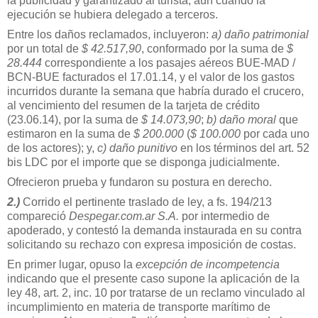
la publicidad y garantizado al turista, aun cuando la
ejecución se hubiera delegado a terceros.
Entre los daños reclamados, incluyeron:
a) daño patrimonial
por un total de
$ 42.517,90
, conformado por la suma de
$
28.444
correspondiente a los pasajes aéreos BUE-MAD /
BCN-BUE facturados el 17.01.14, y el valor de los gastos
incurridos durante la semana que habría durado el crucero,
al vencimiento del resumen de la tarjeta de crédito
(23.06.14), por la suma de
$ 14.073,90
;
b) daño moral
que
estimaron en la suma de
$ 200.000
(
$ 100.000
por cada uno
de los actores); y,
c) daño punitivo
en los términos del art. 52
bis LDC por el importe que se disponga judicialmente.
Ofrecieron prueba y fundaron su postura en derecho.
2.)
Corrido el pertinente traslado de ley, a fs. 194/213
compareció
Despegar.com.ar S.A.
por intermedio de
apoderado, y contestó la demanda instaurada en su contra
solicitando su rechazo con expresa imposición de costas.
En primer lugar, opuso la
excepción de incompetencia
indicando que el presente caso supone la aplicación de la
ley 48, art. 2, inc. 10 por tratarse de un reclamo vinculado al
incumplimiento en materia de transporte marítimo de