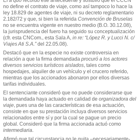
El
a quo
recordó ese antecedente y sostuvo que el CCCN
no define el contrato de viaje, como así tampoco lo hace la
ley 18.829 de agentes de viaje, ni su decreto reglamentario
2.182/72 y que, si bien la referida
Convención de Bruselas
no se encuentra vigente en nuestro medio (B.O. 30.12.08),
la jurisprudencia del fuero ha seguido su conceptualización
(cfr. esta CNCom., esta Sala A,
in re: “López R. y Lucci N. c/
Viajes Ati S.A.”
del 22.05.08).
Destacó que en la especie no existe controversia en
relación a que la firma demandada
procuró a los actores
diversos servicios turísticos aislados
, tales como
hospedajes, alquiler de un vehículo y el crucero referido,
mientras que los accionados abonaron por ellos diversas
tarifas individuales.
El sentenciante consideró que no puede considerarse que
la demandada haya actuado en calidad de
organizadora del
viaje
, pues una de las características de esa actuación,
consiste en que su prestación incluya diversos servicios
relacionados entre sí y por la cual se pague un precio
global. Consideró que la firma accionada actuó como
intermediaria
.
Afirmó que tal circunstancia no le quita –necesariamente-