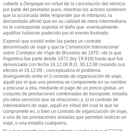
caberle a
Despegar
en virtud de la cancelación del servicio
por parte del prestador pues, mientras los actores sostienen
que la accionada debe responder por el infortunio, la
demandada afirmó que en su calidad de mera intermediaria
no le corresponde soportar el daño que -eventualmente-
aquéllos hubieran padecido por el evento frustrado.
Expresó que existió entre las partes un contrato
denominado
de viaje
y que la
Convención Internacional
sobre Contratos de Viaje
de
Bruselas
de 1970 –de la que
Argentina fue parte desde 1972 (ley 19.918) hasta que fue
denunciada con fecha 16.12.08 B.O. 30.12.08 cesando sus
efectos el 16.12.09-, conceptualiza el problema
distinguiendo entre el
i)
contrato de
organización de viaje
,
aquél por el que una persona se compromete en su nombre
a procurar a otra, mediante el pago de un precio global, un
conjunto de prestaciones combinadas de transporte, estadía
y/u otros servicios que se relacionen; y,
ii)
el contrato de
intermediario de viaje
, aquél en virtud del cual lo que se
compromete es, o bien un contrato de organización de viaje,
o una de las prestaciones aisladas que permitan realizar un
viaje, o una estadía cualquiera.