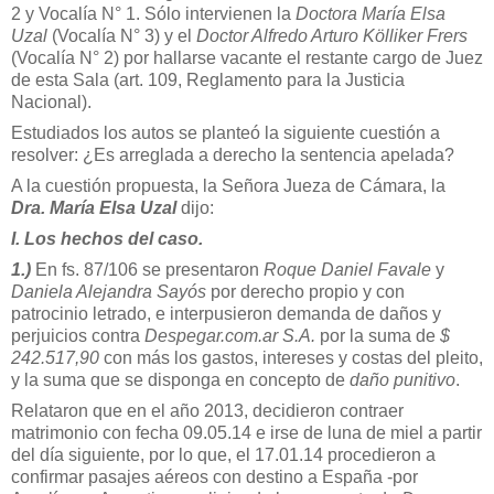
2 y Vocalía N° 1. Sólo intervienen la
Doctora María Elsa
Uzal
(Vocalía N° 3) y el
Doctor Alfredo Arturo Kölliker Frers
(Vocalía N° 2) por hallarse vacante el restante cargo de Juez
de esta Sala (art. 109, Reglamento para la Justicia
Nacional).
Estudiados los autos se planteó la siguiente cuestión a
resolver: ¿Es arreglada a derecho la sentencia apelada?
A la cuestión propuesta, la Señora Jueza de Cámara, la
Dra. María Elsa Uzal
dijo:
I. Los hechos del caso.
1.)
En fs. 87/106 se presentaron
Roque Daniel Favale
y
Daniela Alejandra Sayós
por derecho propio y con
patrocinio letrado, e interpusieron demanda de daños y
perjuicios contra
Despegar.com.ar S.A.
por la suma de
$
242.517,90
con más los gastos, intereses y costas del pleito,
y la suma que se disponga en concepto de
daño punitivo
.
Relataron que en el año 2013, decidieron contraer
matrimonio con fecha 09.05.14 e irse de luna de miel a partir
del día siguiente, por lo que, el 17.01.14 procedieron a
confirmar pasajes aéreos con destino a España -por