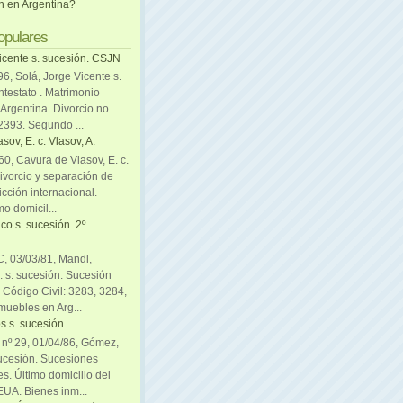
ón en Argentina?
opulares
icente s. sucesión. CSJN
6, Solá, Jorge Vicente s.
ntestato . Matrimonio
Argentina. Divorcio no
 2393. Segundo ...
sov, E. c. Vlasov, A.
0, Cavura de Vlasov, E. c.
divorcio y separación de
icción internacional.
mo domicil...
co s. sucesión. 2º
C, 03/03/81, Mandl,
. s. sucesión. Sucesión
. Código Civil: 3283, 3284,
muebles en Arg...
s s. sucesión
. nº 29, 01/04/86, Gómez,
sucesión. Sucesiones
es. Último domicilio del
EUA. Bienes inm...