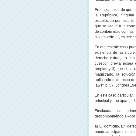
En el supuesto de que e
la República
, ninguna
establecido por los arts.
que se llegue a la concl
de conformidad con las m
a su muerte…", es decir 
En el presente caso pues
existencia de las sigui
derecho extranjero con 
cuestión previa posea 
propias y 3) que si se r
magistrado, la solució
aplicando el derecho de c
laws", p. 57, Londres 194
En este caso particular, 
principal y trae aparejad
Efectuada esta prime
descomponiéndola –por r
a) El domicilio. En dere
puede anticiparse que se