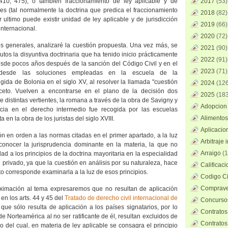
, 410, 475); o también fraccionamiento de ley aplicable y de
2017
(53)
es (tal normalmente la doctrina que predica el fraccionamiento
2018
(82)
 ultimo puede existir unidad de ley aplicable y de jurisdicción
2019
(66)
internacional.
2020
(72)
os generales, analizaré la cuestión propuesta. Una vez más, se
2021
(90)
utos la disyuntiva doctrinaria que ha tenido inicio prácticamente
2022
(91)
esde pocos años después de la sanción del Código Civil y en el
2023
(71)
o desde las soluciones empleadas en la escuela de la
ringida de Bolonia en el siglo XV, al resolver la llamada "cuestión
2024
(126
iceto. Vuelven a encontrarse en el plano de la decisión dos
2025
(183
 distintas vertientes, la romana a través de la obra de Savigny y
Adopcion 
ia en el derecho intermedio fue recogida por las escuelas
Alimentos
nta en la obra de los juristas del siglo XVIII.
Aplicacio
ón en orden a las normas citadas en el primer apartado, a la luz
Arbitraje 
conocer la jurisprudencia dominante en la materia, la que no
Arraigo
(1
ad a los principios de la doctrina mayoritaria en la especialidad
 privado, ya que la cuestión en análisis por su naturaleza, hace
Calificac
to corresponde examinarla a la luz de esos principios.
Codigo Ci
Comprave
imación al tema expresaremos que no resultan de aplicación
 en los arts. 44 y 45 del
Tratado de derecho civil internacional de
Concursos
l que sólo resulta de aplicación a los países signatarios, por lo
Contratos
e Norteamérica al no ser ratificante de él, resultan excluidos de
Contratos
o del cual, en materia de ley aplicable se consagra el principio