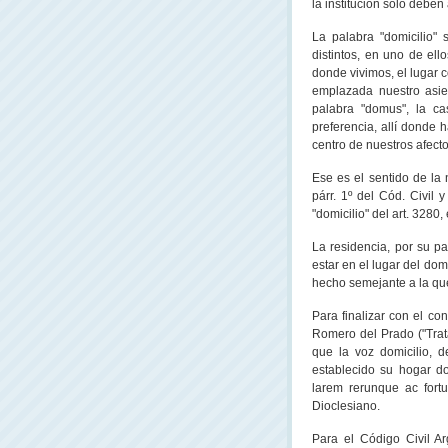
la institución sólo deben
La palabra "domicilio"
distintos, en uno de el
donde vivimos, el lugar 
emplazada nuestro asien
palabra "domus", la cas
preferencia, allí donde 
centro de nuestros afecto
Ese es el sentido de la n
párr. 1º del Cód. Civil 
"domicilio" del art. 3280, 
La residencia, por su pa
estar en el lugar del domi
hecho semejante a la que
Para finalizar con el co
Romero del Prado ("Trata
que la voz domicilio, 
establecido su hogar do
larem rerunque ac fort
Dioclesiano.
Para el Código Civil Ar