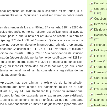
Contratos
Cooperaci
cional argentina en materia de sucesiones existe, pues, si el
(148)
se encuentra en
la República
o si el último domicilio del causante
Cuestion 
Derechos 
en desprender de los arts. 90 inc. 7º y los arts. 3284 y 3285 del
Distribuc
estos dos artículos no se refieren específicamente al aspecto
Documento
estión, pese a que la nota del art. 3284 se refiere a la obra de
(75)
 (parág. 376 del t. VIII del "Sistema…") alude a la circunstancia
ano no posee un derecho internacional privado propiamente
Editorial
(
das por Goldschmidt (LL t. 126, p. 1141, ver nota 22) militan a
Fallo imp
acional de los arts. 3284 y 3285: 1º) la coincidencia de solución
Filiacion
(
nexión (
siege
) elegido por la fuente del codificador –el 3283 en
Forma
(15
 en la esfera internacional y el 3284 en materia de jurisdicción
- y 2º) su inconstitucionalidad en caso contrario, ya que como
Fraude a l
ncia territorial invadirían la competencia legislativa de las
Fuentes
(
delegados por éstas.
Garantias
presado, hay que afirmar la existencia de la jurisdicción
Inmunidad
a siempre que haya bienes del patrimonio relicto en el país
Inversion
l art. 16, ley 14.394). Rechazar la jurisdicción internacional
Jurisdicci
l domicilio final del causante en el extranjero, pero existiendo
ís, significa confundir el tema en análisis, ya que por una parte
Matrimoni
idad o fraccionamiento en materia de jurisdicción y por otro lado
Medidas c