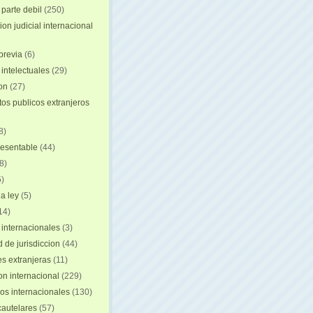
 parte debil
(250)
on judicial internacional
previa
(6)
intelectuales
(29)
ion
(27)
s publicos extranjeros
8)
resentable
(44)
8)
)
a ley
(5)
14)
 internacionales
(3)
 de jurisdiccion
(44)
es extranjeras
(11)
on internacional
(229)
os internacionales
(130)
autelares
(57)