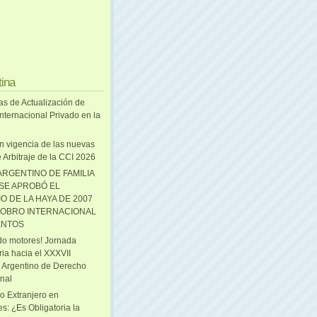
tina
as de Actualización de
nternacional Privado en la
n vigencia de las nuevas
 Arbitraje de la CCI 2026
ARGENTINO DE FAMILIA
 SE APROBÓ EL
O DE LA HAYA DE 2007
OBRO INTERNACIONAL
ENTOS
o motores! Jornada
ria hacia el XXXVII
 Argentino de Derecho
onal
o Extranjero en
s: ¿Es Obligatoria la