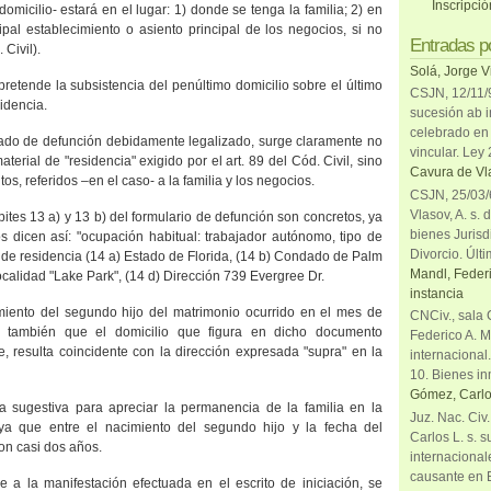
Inscripci
domicilio- estará en el lugar: 1) donde se tenga la familia; 2) en
pal establecimiento o asiento principal de los negocios, si no
Entradas p
 Civil).
Solá, Jorge V
pretende la subsistencia del penúltimo domicilio sobre el último
CSJN, 12/11/9
idencia.
sucesión ab i
celebrado en 
icado de defunción debidamente legalizado, surge claramente no
vincular. Ley
erial de "residencia" exigido por el art. 89 del Cód. Civil, sino
Cavura de Vla
os, referidos –en el caso- a la familia y los negocios.
CSJN, 25/03/6
Vlasov, A. s. 
pites
13 a
) y 13 b) del formulario de defunción son concretos, ya
bienes Jurisd
os dicen así: "ocupación habitual: trabajador autónomo, tipo de
Divorcio. Últi
 de residencia (
14 a
) Estado de Florida, (14 b) Condado de Palm
Mandl, Federi
ocalidad "Lake Park", (14 d) Dirección 739 Evergree Dr.
instancia
miento del segundo hijo del matrimonio ocurrido en el mes de
CNCiv., sala 
 también que el domicilio que figura en dicho documento
Federico A. M
, resulta coincidente con la dirección expresada "supra" en la
internacional
10. Bienes in
Gómez, Carlo
a sugestiva para apreciar la permanencia de la familia en la
Juz. Nac. Civ
ya que entre el nacimiento del segundo hijo y la fecha del
Carlos L. s. 
ron casi dos años.
internacional
causante en 
 a la manifestación efectuada en el escrito de iniciación, se