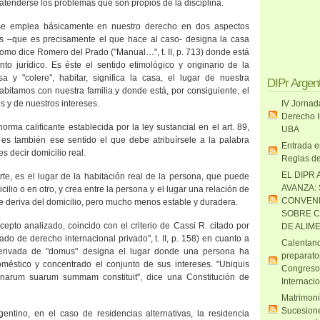
 atenderse los problemas que son propios de la disciplina.
 se emplea básicamente en nuestro derecho en dos aspectos
los –que es precisamente el que hace al caso- designa la casa
como dice Romero del Prado ("Manual…", t. II, p. 713) donde está
to jurídico. Es éste el sentido etimológico y originario de la
a y "colere", habitar, significa la casa, el lugar de nuestra
DIPr Argen
habitamos con nuestra familia y donde está, por consiguiente, el
s y de nuestros intereses.
IV Jornad
Derecho I
orma calificante establecida por la ley sustancial en el art. 89,
UBA
y es también ese sentido el que debe atribuírsele a la palabra
Entrada e
es decir domicilio real.
Reglas de
EL DIPR 
rte, es el lugar de la habitación real de la persona, que puede
AVANZA:
cilio o en otro, y crea entre la persona y el lugar una relación de
CONVENI
 deriva del domicilio, pero mucho menos estable y duradera.
SOBRE C
ncepto analizado, coincido con el criterio de Cassi R. citado por
DE ALIM
do de derecho internacional privado", t. II, p. 158) en cuanto a
Calentand
derivada de "domus" designa el lugar donde una persona ha
preparato
méstico y concentrado el conjunto de sus intereses. "Ubiquis
Congreso
unarum suarum summam constituit", dice una Constitución de
Internaci
Matrimoni
Sucesione
gentino, en el caso de residencias alternativas, la residencia