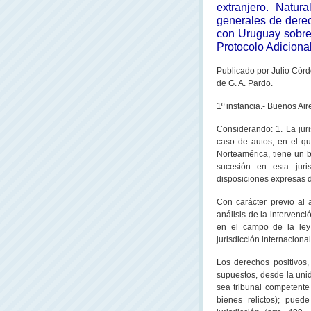
extranjero. Natura
generales de derec
con Uruguay sobre 
Protocolo Adiciona
Publicado por Julio Córd
de G. A. Pardo.
1º instancia.- Buenos Aire
Considerando: 1. La juri
caso de autos, en el qu
Norteamérica, tiene un 
sucesión en esta juri
disposiciones expresas d
Con carácter previo al 
análisis de la intervenc
en el campo de la ley
jurisdicción internacional
Los derechos positivos,
supuestos, desde la unid
sea tribunal competente
bienes relictos); pued