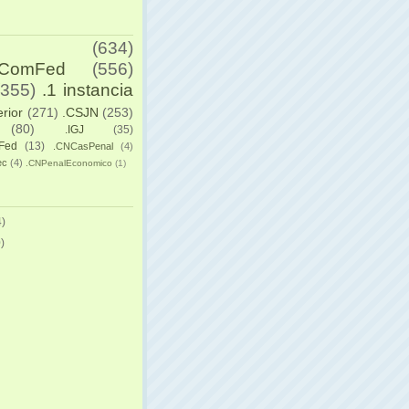
(634)
yComFed
(556)
(355)
.1 instancia
erior
(271)
.CSJN
(253)
(80)
.IGJ
(35)
Fed
(13)
.CNCasPenal
(4)
ec
(4)
.CNPenalEconomico
(1)
)
)