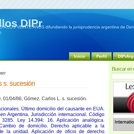
llos DIPr
A LOS VEINTE AÑOS difundiendo la jurisprudencia argentina de Dere
o
Inicio
Perfil
DIPrArg
Buscar en 
 2007
 s. sucesión
9, 01/04/86, Gómez, Carlos L. s. sucesión.
cionales. Último domicilio del causante en EUA.
n Argentina. Jurisdicción internacional. Código
, 3285. Ley 14.394: 16. Aplicación analógica.
 Cambio de domicilio. Derecho aplicable a la
de la unidad. Aplicación de oficio de derecho