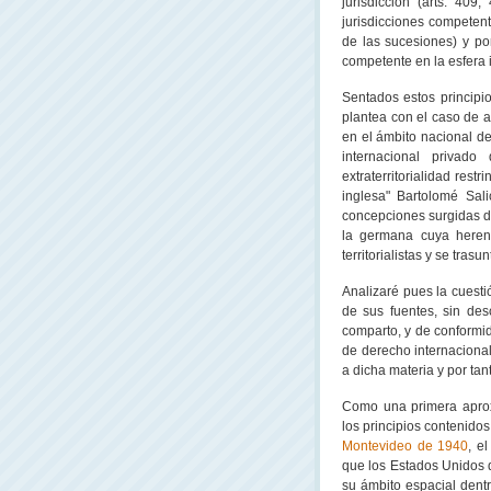
jurisdicción (arts. 409
jurisdicciones competent
de las sucesiones) y por
competente en la esfera 
Sentados estos principi
plantea con el caso de a
en el ámbito nacional d
internacional privad
extraterritorialidad rest
inglesa" Bartolomé Sal
concepciones surgidas de
la germana cuya herenc
territorialistas y se trasu
Analizaré pues la cuesti
de sus fuentes, sin des
comparto, y de conformid
de derecho internacional
a dicha materia y por tan
Como una primera aprox
los principios contenidos
Montevideo de 1940
, e
que los Estados Unidos d
su ámbito espacial dentr