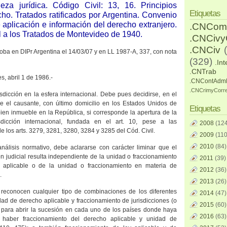
leza jurídica. Código Civil: 13, 16. Principios
Etiquetas
ho. Tratados ratificados por Argentina. Convenio
aplicación e información del derecho extranjero.
.CNCom
l a los Tratados de Montevideo de 1940.
.CNCiv
.CNCiv
oba en DIPr Argentina el 14/03/07 y en LL 1987-A, 337, con nota
(329)
.Int
.CNTrab
s, abril 1 de 1986.-
.CNContAdm
.CNCrimyCorr
sdicción en la esfera internacional. Debe pues decidirse, en el
e el causante, con último domicilio en los Estados Unidos de
Etiquetas
bien inmueble en
la República
, si corresponde la apertura de la
sdicción internacional, fundada en el art. 10, pese a las
2008
(124
e los arts. 3279, 3281, 3280, 3284 y 3285 del Cód. Civil.
2009
(110
2010
(84)
análisis normativo, debe aclararse con carácter liminar que el
ión judicial resulta independiente de la unidad o fraccionamiento
2011
(39)
 aplicable o de la unidad o fraccionamiento en materia de
2012
(36)
.
2013
(26)
 reconocen cualquier tipo de combinaciones de los diferentes
2014
(47)
ad de derecho aplicable y fraccionamiento de jurisdicciones (o
2015
(60)
 para abrir la sucesión en cada uno de los países donde haya
2016
(63)
e haber fraccionamiento del derecho aplicable y unidad de