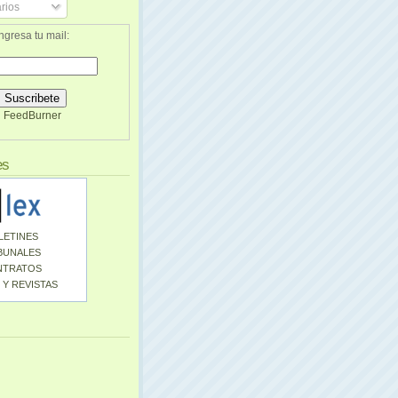
rios
ngresa tu mail:
FeedBurner
es
LETINES
BUNALES
NTRATOS
 Y REVISTAS