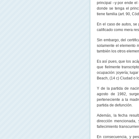
principal –y por ende el 
donde se tenga el princi
tiene familia (art. 90, Cód.
En el caso de autos, se 
calificado como mera res
Sin embargo, del certif
solamente el elemento mat
también los otros element
Es así pues, que los acá
que fielmente transcript
ocupación: joyería; lugar
Beach, (14 c) Ciudad o l
Y de la partida de naci
agosto de 1982, surge
perteneciente a la madre
partida de defunción.
Además, la fecha result
dirección mencionada, 
fallecimiento transcurrie
En consecuencia, y pese