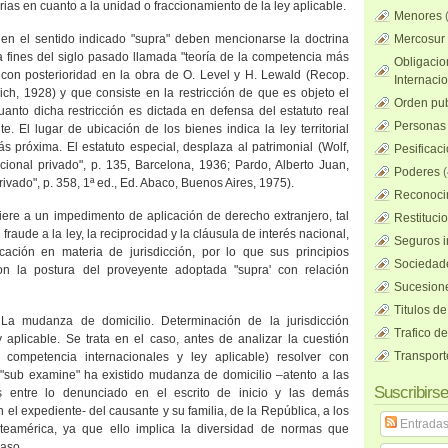
rias en cuanto a la unidad o fraccionamiento de la ley aplicable.
Menores
en el sentido indicado "supra" deben mencionarse la doctrina
Mercosur
 fines del siglo pasado llamada "teoría de la competencia más
Obligacio
 con posterioridad en la obra de O. Level y H. Lewald (Recop.
Internaci
unich, 1928) y que consiste en la restricción de que es objeto el
Orden pub
anto dicha restricción es dictada en defensa del estatuto real
Personas 
. El lugar de ubicación de los bienes indica la ley territorial
 próxima. El estatuto especial, desplaza al patrimonial (Wolf,
Pesificac
cional privado", p. 135, Barcelona, 1936; Pardo, Alberto Juan,
Poderes
(
ivado", p. 358, 1ª ed., Ed. Abaco, Buenos Aires, 1975).
Reconocim
fiere a un impedimento de aplicación de derecho extranjero, tal
Restituci
fraude a la ley, la reciprocidad y la cláusula de interés nacional,
Seguros i
cación en materia de jurisdicción, por lo que sus principios
Sociedad
on la postura del proveyente adoptada "supra' con relación
Sucesione
Titulos de
r. La mudanza de domicilio. Determinación de la jurisdicción
Trafico d
y aplicable. Se trata en el caso, antes de analizar la cuestión
Transport
 y competencia internacionales y ley aplicable) resolver con
l "sub examine" ha existido mudanza de domicilio –atento a las
Suscribirse
es entre lo denunciado en el escrito de inicio y las demás
n el expediente- del causante y su familia, de
la República
, a los
Entrada
eamérica, ya que ello implica la diversidad de normas que
caso.