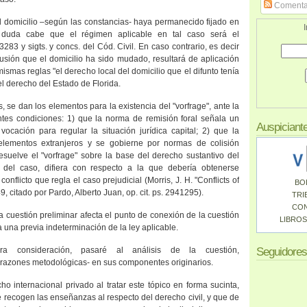
Comenta
l domicilio –según las constancias- haya permanecido fijado en
I
 duda cabe que el régimen aplicable en tal caso será el
 3283 y sigts. y concs. del Cód. Civil. En caso contrario, es decir
usión que el domicilio ha sido mudado, resultará de aplicación
ismas reglas "el derecho local del domicilio que el difunto tenía
el derecho del Estado de Florida.
, se dan los elementos para la existencia del "vorfrage", ante la
entes condiciones: 1) que la norma de remisión foral señala un
Auspiciant
vocación para regular la situación jurídica capital; 2) que la
elementos extranjeros y se gobierne por normas de colisión
esuelve el "vorfrage" sobre la base del derecho sustantivo del
n del caso, difiera con respecto a la que debería obtenerse
onflicto que regla el caso prejudicial (Morris, J. H. "Conflicts of
BO
9, citado por Pardo, Alberto Juan, op. cit. ps. 2941295).
TRI
CO
la cuestión preliminar afecta el punto de conexión de la cuestión
LIBROS
a una previa indeterminación de la ley aplicable.
ra consideración, pasaré al análisis de la cuestión,
Seguidores
azones metodológicas- en sus componentes originarios.
cho internacional privado al tratar este tópico en forma sucinta,
 recogen las enseñanzas al respecto del derecho civil, y que de