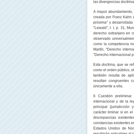
las divergencias doctrina
A mayor abundamiento, 
creada por Franz Kahn a
próxima" y desarrollada
"Lewald", t. I, p. 31, M
derecho extranjero en cu
observado universalmente
como la competencia más
Martín, "Derecho interna
"Derecho internacional pr
Esta doctrina, que se re
como el orden público, el 
también resulta de apli
resultan congruentes c
únicamente a ella.
II. Cuestión prelimina
internacional y de la le
principal (jurisdicción
carácter liminar si en e
discrepancias existent
constancias existentes e
Estados Unidos de Nort
resultarán aplicables al 