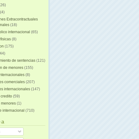
(26)
(4)
nes Extracontractuales
onales
(18)
lico internacional
(65)
fisicas
(8)
ion
(175)
44)
iento de sentencias
(121)
on de menores
(155)
nternacionales
(8)
es comerciales
(207)
s internacionales
(147)
 credito
(59)
e menores
(1)
e internacional
(710)
 a
s