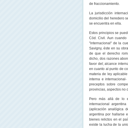
de fraccionamiento.
La jurisdicción interna
domicilio del heredero 
se encuentra en ella.
Estos principios se pued
Cód. Civil. Aun cuando 
"internacional" de la cu
Savigny, éste en su obra
de que el derecho rom
dicho, dos razones abona
favor del; alcance intern
en cuanto al punto de co
materia de ley aplicable
interna e internacional
preceptos sobre compete
provincias, aspectos no 
Pero más allá de lo ex
internacional argentin
(aplicación analógica de
argentina por hallarse e
bienes relictos en el pa
existe la lucha de la un