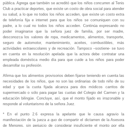
pública. Agrega que también se acreditó que los niños concurren al Tenis
Club a practicar deportes, que existe un costo de obra social para atender
su salud, a lo que no todos los niños acceden, que existe un costo extra
de telefonía fija e internet para que los niños se comuniquen con su
padre, a lo cual no todos los niños acceden. Continúa expresando no
poder imaginarse que la señora juez de familia, por ser madre,
desconozca los valores de ropa, medicamentos, alimentos, transporte,
seguro de automotor, mantenimiento, aceites, combustibles, más
actividades extraescolares y de recreación. Tampoco –sostiene- se tuvo
en cuenta en la resolución apelada que la actora debe contratar una
empleada doméstica medio día para que cuide a los niños para poder
desarrollar su profesión.
Afirma que los alimentos provisorios deben fijarse teniendo en cuenta las
necesidades de los niños, que no son las ordinarias de todo niño de su
edad y que la cuota fijada alcanza para dos módicos carritos de
supermercado o sólo para pagar las cuotas del Colegio del Carmen y la
educación bilingüe. Concluye, así, que el monto fijado es irrazonable y
responde al voluntarismo de la señora Juez.
* En el punto 2.6 expresa la apelante que le causa agravio la
manifestación de la jueza
a quo
de compartir el dictamen de la Asesora
de Menores, sin perjuicio de considerar insuficiente el monto por ella