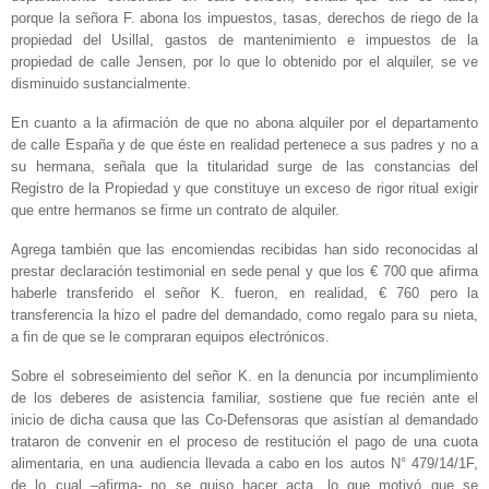
porque la señora F. abona los impuestos, tasas, derechos de riego de la
propiedad del Usillal, gastos de mantenimiento e impuestos de la
propiedad de calle Jensen, por lo que lo obtenido por el alquiler, se ve
disminuido sustancialmente.
En cuanto a la afirmación de que no abona alquiler por el departamento
de calle España y de que éste en realidad pertenece a sus padres y no a
su hermana, señala que la titularidad surge de las constancias del
Registro de la Propiedad y que constituye un exceso de rigor ritual exigir
que entre hermanos se firme un contrato de alquiler.
Agrega también que las encomiendas recibidas han sido reconocidas al
prestar declaración testimonial en sede penal y que los € 700 que afirma
haberle transferido el señor K. fueron, en realidad, € 760 pero la
transferencia la hizo el padre del demandado, como regalo para su nieta,
a fin de que se le compraran equipos electrónicos.
Sobre el sobreseimiento del señor K. en la denuncia por incumplimiento
de los deberes de asistencia familiar, sostiene que fue recién ante el
inicio de dicha causa que las Co-Defensoras que asistían al demandado
trataron de convenir en el proceso de restitución el pago de una cuota
alimentaria, en una audiencia llevada a cabo en los autos N° 479/14/1F,
de lo cual –afirma- no se quiso hacer acta, lo que motivó que se