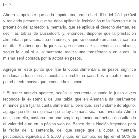
país.
Afirma la apelante que nada impide, conforme el art. 617 del Código Civil
y teniendo presente que se debe aplicar la legislación más favorable a la
pretensión del acreedor alimentario, que se aplique el derecho alemán, es
decir las tablas de Düsseldorf, y, entonces, disponer que la prestación
alimentaria provisoria sea en euros, y que se deposite en autos al cambio
del día. Sostiene que la jueza
a quo
desconoce la mecánica cambiaria,
según la cual si el alimentante realiza una transferencia en euros, la
misma será cobrada por la actora en pesos.
Agrega en este punto que fijar la cuota alimentaria en pesos significa
condenar a los niños a reeditar su problema cada tres o cuatro meses,
por el efecto nocivo que produce la inflación.
* El tercer agravio aparece, según la recurrente, cuando la jueza
a quo
reconoce la existencia de una tabla que en Alemania da parámetros
mínimos para fijar la cuota alimentaria, pero que, sin fundamento alguno,
agrega que ello no significa que la ley alemana sea más favorable. Afirma
que, para ello, bastaba con una simple operación aritmética consultando
el valor del euro en la página web del Banco de la Nación Argentina para
la fecha de la sentencia, del que surge que la cuota alimentaria
peticionada equivalía a $ 5.300 y que, en cambio, se fijó en el 56% de