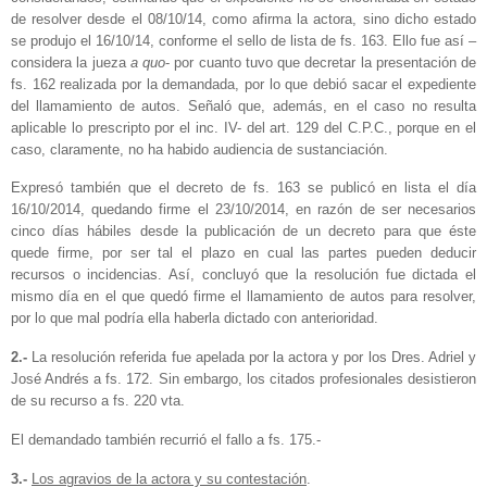
de resolver desde el 08/10/14, como afirma la actora, sino dicho estado
se produjo el 16/10/14, conforme el sello de lista de fs. 163. Ello fue así –
considera la jueza
a quo
- por cuanto tuvo que decretar la presentación de
fs. 162 realizada por la demandada, por lo que debió sacar el expediente
del llamamiento de autos. Señaló que, además, en el caso no resulta
aplicable lo prescripto por el inc. IV- del art. 129 del C.P.C., porque en el
caso, claramente, no ha habido audiencia de sustanciación.
Expresó también que el decreto de fs. 163 se publicó en lista el día
16/10/2014, quedando firme el 23/10/2014, en razón de ser necesarios
cinco días hábiles desde la publicación de un decreto para que éste
quede firme, por ser tal el plazo en cual las partes pueden deducir
recursos o incidencias. Así, concluyó que la resolución fue dictada el
mismo día en el que quedó firme el llamamiento de autos para resolver,
por lo que mal podría ella haberla dictado con anterioridad.
2.-
La resolución referida fue apelada por la actora y por los Dres. Adriel y
José Andrés a fs. 172. Sin embargo, los citados profesionales desistieron
de su recurso a fs. 220 vta.
El demandado también recurrió el fallo a fs. 175.-
3.-
Los agravios de la actora y su contestación
.