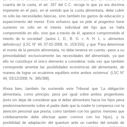
cuantía de la cuota, el art. 267 del C.C. recoge lo que ya era doctrina
imperante en el país, en el sentido que la cuota alimentaria, debe cubrir
no sólo las necesidades básicas, sino también los gastos de educación y
esparcimiento del menor. Este esfuerzo que se pide al progenitor tiene
sustento no sólo en el interés individual del hijo que se halla
comprometido en ello, sino que a través de él, aparece comprometido el
interés de la sociedad’. (autos L. D., B. G. c. A. H. L. s. alimentos
definitivos)’ (LSC N° 44, 07-02-2008, fs. 153/155); y que ‘Para determinar
el monto de la pensión alimentaria, no debe tenerse en cuenta –pese a su
primordialidad- exclusivamente las necesidades del alimentado, ya que
ello no constituye el único elemento a considerar, toda vez que también
corresponde ameritar las posibilidades económicas del alimentante, de
manera de lograr un ecuánime equilibrio entre ambos extremos’
(LSC N°
44, 03/12/2008, fs. 385/388).
Ahora bien, también ha sostenido este Tribunal que ‘La obligación
alimentaria, como principio, pesa por igual sobre ambos progenitores
(esto sin dejar de considerar que el deber alimentario hacia los hijos pesa
predominantemente sobre el padre dado que la madre lo compensa con la
atención personal que presta, como también con los gastos menores que
cotidianamente debe efectuar quien convive con los hijos), y la
posibilidad de adaptación del quantum ante un cambio del estado de