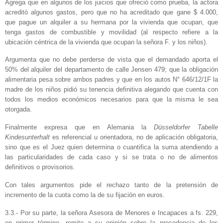
Agrega que en algunos de los juicios que ofreció como prueba, la actora
acreditó algunos gastos, pero que no ha acreditado que gane $ 4.000,
que pague un alquiler a su hermana por la vivienda que ocupan, que
tenga gastos de combustible y movilidad (al respecto refiere a la
ubicación céntrica de la vivienda que ocupan la señora F. y los niños).
Argumenta que no debe perderse de vista que el demandado aporta el
50% del alquiler del departamento de calle Jensen 479; que la obligación
alimentaria pesa sobre ambos padres y que en los autos N° 646/12/1F la
madre de los niños pidió su tenencia definitiva alegando que cuenta con
todos los medios económicos necesarios para que la misma le sea
otorgada.
Finalmente expresa que en Alemania la
Düsseldorfer Tabelle
Kindesunterhalt
es referencial u orientadora, no de aplicación obligatoria,
sino que es el Juez quien determina o cuantifica la suma atendiendo a
las particularidades de cada caso y si se trata o no de alimentos
definitivos o provisorios.
Con tales argumentos pide el rechazo tanto de la pretensión de
incremento de la cuota como la de su fijación en euros.
3.3.- Por su parte, la señora Asesora de Menores e Incapaces a fs. 229,
en primer término, remite a su opinión sobre la procedencia de los