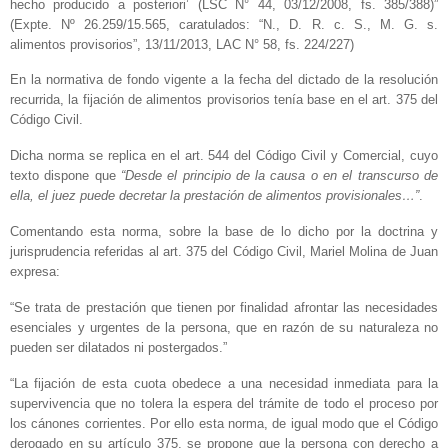
hecho producido a posteriori’ (LSC N° 44, 03/12/2008, fs. 385/388)”
(Expte. Nº 26.259/15.565, caratulados: “N., D. R. c. S., M. G. s.
alimentos provisorios”, 13/11/2013, LAC N° 58, fs. 224/227)
En la normativa de fondo vigente a la fecha del dictado de la resolución
recurrida, la fijación de alimentos provisorios tenía base en el art. 375 del
Código Civil.
Dicha norma se replica en el art. 544 del Código Civil y Comercial, cuyo
texto dispone que
“Desde el principio de la causa o en el transcurso de
ella, el juez puede decretar la prestación de alimentos provisionales…”
.
Comentando esta norma, sobre la base de lo dicho por la doctrina y
jurisprudencia referidas al art. 375 del Código Civil, Mariel Molina de Juan
expresa:
“Se trata de prestación que tienen por finalidad afrontar las necesidades
esenciales y urgentes de la persona, que en razón de su naturaleza no
pueden ser dilatados ni postergados.”
“La fijación de esta cuota obedece a una necesidad inmediata para la
supervivencia que no tolera la espera del trámite de todo el proceso por
los cánones corrientes. Por ello esta norma, de igual modo que el Código
derogado en su artículo 375, se propone que la persona con derecho a