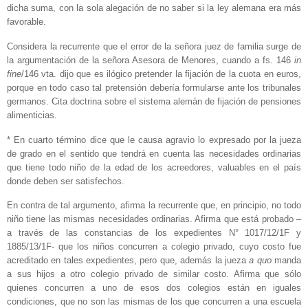
dicha suma, con la sola alegación de no saber si la ley alemana era más
favorable.
Considera la recurrente que el error de la señora juez de familia surge de
la argumentación de la señora Asesora de Menores, cuando a fs. 146
in
fine
/146 vta. dijo que es ilógico pretender la fijación de la cuota en euros,
porque en todo caso tal pretensión debería formularse ante los tribunales
germanos. Cita doctrina sobre el sistema alemán de fijación de pensiones
alimenticias.
* En cuarto término dice que le causa agravio lo expresado por la jueza
de grado en el sentido que tendrá en cuenta las necesidades ordinarias
que tiene todo niño de la edad de los acreedores, valuables en el país
donde deben ser satisfechos.
En contra de tal argumento, afirma la recurrente que, en principio, no todo
niño tiene las mismas necesidades ordinarias. Afirma que está probado –
a través de las constancias de los expedientes N° 1017/12/1F y
1885/13/1F- que los niños concurren a colegio privado, cuyo costo fue
acreditado en tales expedientes, pero que, además la jueza
a quo
manda
a sus hijos a otro colegio privado de similar costo. Afirma que sólo
quienes concurren a uno de esos dos colegios están en iguales
condiciones, que no son las mismas de los que concurren a una escuela