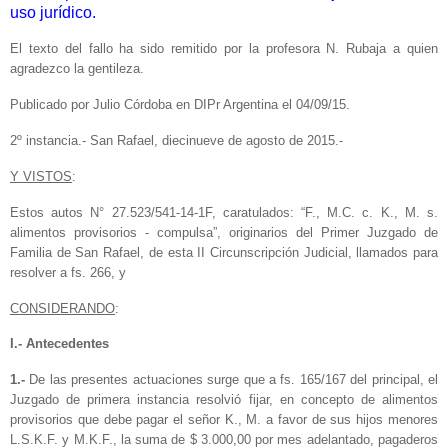
uso jurídico.
El texto del fallo ha sido remitido por la profesora N. Rubaja a quien
agradezco la gentileza.
Publicado por Julio Córdoba en DIPr Argentina el 04/09/15.
2º instancia.- San Rafael, diecinueve de agosto de 2015.-
Y VISTOS
:
Estos autos N° 27.523/541-14-1F, caratula­dos: “F., M.C. c. K., M. s.
alimentos provisorios - compulsa”, ori­gina­rios del Primer Juzgado de
Familia de San Rafael, de esta II Cir­cuns­crip­ción Judi­cial, llamados para
resolver a fs. 266, y
CONSIDERANDO
:
I.- Antecedentes
1.-
De las presentes actuaciones surge que a fs. 165/167 del principal, el
Juzgado de primera instancia resolvió fijar, en concepto de alimentos
provisorios que debe pagar el señor K., M. a favor de sus hijos menores
L.S.K.F. y M.K.F., la suma de $ 3.000,00 por mes adelantado, pagaderos