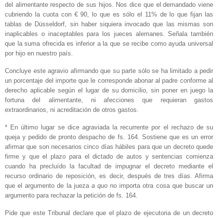
del alimentante respecto de sus hijos. Nos dice que el demandado viene
cubriendo la cuota con € 90, lo que es sólo el 11% de lo que fijan las
tablas de Düsseldorf, sin haber siquiera invocado que las mismas son
inaplicables o inaceptables para los jueces alemanes. Señala también
que la suma ofrecida es inferior a la que se recibe como ayuda universal
por hijo en nuestro país.
Concluye este agravio afirmando que su parte sólo se ha limitado a pedir
un porcentaje del importe que le corresponde abonar al padre conforme al
derecho aplicable según el lugar de su domicilio, sin poner en juego la
fortuna del alimentante, ni afecciones que requieran gastos
extraordinarios, ni acreditación de otros gastos.
* En último lugar se dice agraviada la recurrente por el rechazo de su
queja y pedido de pronto despacho de fs. 164. Sostiene que es un error
afirmar que son necesarios cinco días hábiles para que un decreto quede
firme y que el plazo para el dictado de autos y sentencias comienza
cuando ha precluído la facultad de impugnar el decreto mediante el
recurso ordinario de reposición, es decir, después de tres días. Afirma
que el argumento de la jueza
a quo
no importa otra cosa que buscar un
argumento para rechazar la petición de fs. 164.
Pide que este Tribunal declare que el plazo de ejecutoria de un decreto