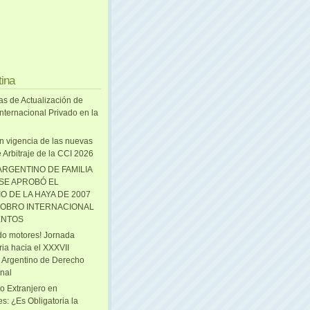
tina
as de Actualización de
nternacional Privado en la
n vigencia de las nuevas
 Arbitraje de la CCI 2026
ARGENTINO DE FAMILIA
 SE APROBÓ EL
O DE LA HAYA DE 2007
OBRO INTERNACIONAL
ENTOS
o motores! Jornada
ria hacia el XXXVII
 Argentino de Derecho
onal
o Extranjero en
s: ¿Es Obligatoria la