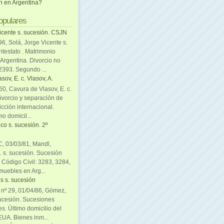
ón en Argentina?
opulares
icente s. sucesión. CSJN
6, Solá, Jorge Vicente s.
ntestato . Matrimonio
Argentina. Divorcio no
 2393. Segundo ...
sov, E. c. Vlasov, A.
0, Cavura de Vlasov, E. c.
divorcio y separación de
icción internacional.
mo domicil...
co s. sucesión. 2º
C, 03/03/81, Mandl,
. s. sucesión. Sucesión
. Código Civil: 3283, 3284,
muebles en Arg...
s s. sucesión
. nº 29, 01/04/86, Gómez,
sucesión. Sucesiones
es. Último domicilio del
EUA. Bienes inm...