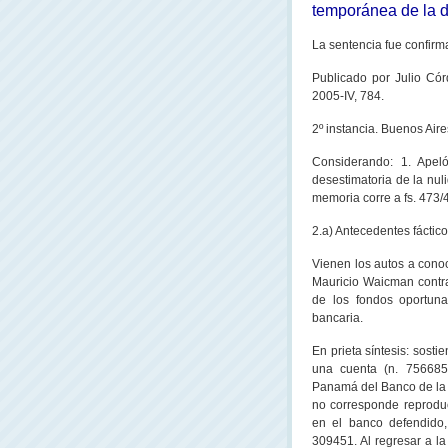
temporánea de la 
La sentencia fue confirm
Publicado por Julio Có
2005-IV, 784.
2º instancia. Buenos Aire
Considerando: 1. Apeló
desestimatoria de la nul
memoria corre a fs. 473/4
2.a) Antecedentes fáctic
Vienen los autos a conoc
Mauricio Waicman contra
de los fondos oportuna
bancaria.
En prieta síntesis: sost
una cuenta (n. 756685
Panamá del Banco de
la
no corresponde reproduc
en el banco defendido,
309451. Al regresar a
la