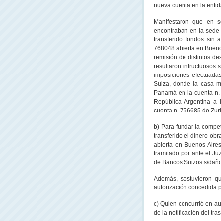
nueva cuenta en la enti
Manifestaron que en s
encontraban en la sede
transferido fondos sin 
768048 abierta en Buenos
remisión de distintos de
resultaron infructuosos s
imposiciones efectuadas
Suiza, donde la casa m
Panamá en la cuenta n.
República Argentina
a l
cuenta n. 756685 de Zuric
b) Para fundar la compe
transferido el dinero ob
abierta en Buenos Aires
tramitado por ante el Ju
de Bancos Suizos s/daños
Además, sostuvieron qu
autorización concedida 
c) Quien concurrió en a
de la notificación del tr