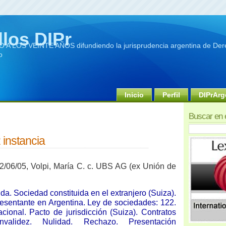
llos DIPr
A LOS VEINTE AÑOS difundiendo la jurisprudencia argentina de Dere
o
Inicio
Perfil
DIPrArg
Buscar en 
 instancia
2/06/05, Volpi, María C. c. UBS AG (ex Unión de
a. Sociedad constituida en el extranjero (Suiza).
presentante en Argentina. Ley de sociedades: 122.
acional. Pacto de jurisdicción (Suiza). Contratos
validez. Nulidad. Rechazo. Presentación