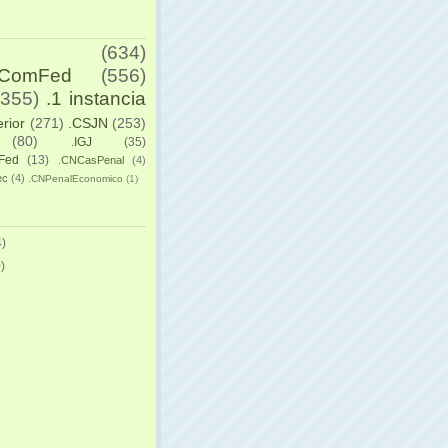
(634)
yComFed
(556)
(355)
.1 instancia
erior
(271)
.CSJN
(253)
(80)
.IGJ
(35)
Fed
(13)
.CNCasPenal
(4)
ec
(4)
.CNPenalEconomico
(1)
)
)