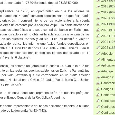
2017
(53)
dad demandada (n. 768048) donde depositó U$S 50.000.
2018
(82)
eptiembre de 1986, en oportunidad en que los actores se
2019
(66)
 el banco en Panamá, tomaron conocimiento de que éste había
2020
(72)
autorización ni consentimiento de los accionantes a la cuenta
2021
(90)
 Aires únicamente por la coactora Volpi. Ello había motivado la
spachos telegráficos a la sede central del banco en Zurich, que
2022
(91)
egún los actores al no obtener la aclaración satisfactoria de las
2023
(71)
 en las cuentas 756685 y 309451. Ello los decidió a viajar a
2024
(126
atriz del banco les informó que "…los fondos depositados en
2025
(183
 309451 fueron transferidos a la cuenta 768048 abierta… en
la
a que también se transfirieron los fondos depositados en la
Adopcion 
h" (ver fs. 6 vta.
fine
).
Alimentos
Aplicacio
tencia, los actores adujeron que la cuenta
768048, a
la que fue
rante en las restantes cuentas existentes en Zurich y Panamá, fue
Arbitraje 
 por Volpi, extremo que fue corroborado en un pleito anterior
Arraigo
(1
zgado Nacional en lo Civil n. 28 (autos "Volpi, María C. c. Unión
Calificac
 y perjuicios").
Codigo Ci
e la defensa tiene una representación en nuestro país, con
Comprave
por el Banco Central de
la República Argentina.
Concursos
utos como representante del banco accionado impetró la nulidad
Contratos
aslado de la demanda (fs. 434/443).
Contratos