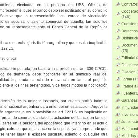
Contratos
amiento efectuado en la persona de UBS. Oficina de
mprocedente, pues el banco debió ser notificado en su domicilio
Cooperaci
 Sostuvo que la representación local carece de vinculación
(148)
no es sucursal o asiento comercial de aquélla; tan sólo fue
Cuestion 
o su representante ante el Banco Central de
la República
Derechos 
Distribuc
l caso no existe jurisdicción argentina y que resulta inaplicable
Documento
. 122 LS.
(75)
Editorial
(
 su crítica
Fallo imp
nulidad impetrada; en base a la previsión del art. 339 CPCC.,
Filiacion
(
ado de demanda debe notificarse en el domicilio real del
Forma
(15
lidad impetrada carecía de relevancia en tanto el perjuicio
ciente a los fines pretendidos, y de todos modos la notificación
Fraude a l
Fuentes
(
Garantias
 decisión de la anterior instancia, por cuanto omitió tratar lo
n internacional argentina para entender en esta acción. Arguye la
Inmunidad
ión argentina, pues la previsión del art. 122 LS. es inaplicable en
Inversion
erpretando como acto aislado la actuación del banco, en tanto el
Jurisdicci
izarse en la persona del apoderado que intervino en el acto o
itigio, extremo que no acaece en la especie; ya interpretando que
Matrimoni
e tener lugar si existiere sucursal, asiento o cualquier otra
Medidas c