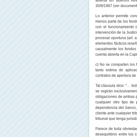
abierta en Buenos Aire
30/9/1987 (ver documenta
Lo anterior permite con
menos parte de los fondo
con el funcionamiento 
intervención de
la Justic
procesal oportuna (art. 
elementos fácticos reseñ
causalmente los fondos
cuenta abierta en
la Capi
c) No se comparten los 
tanto estima de aplica
contratos de apertura de 
Tal cláusula dice: "… tod
se regirán exclusivamen
obligaciones de ambas pa
cualquier otro tipo de 
dependencia del banco, 
cliente ante cualquier tr
tribunal que tenga juris
Parece de toda obviedad
desequilibrio entre los 