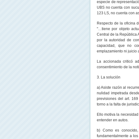
especie de representació
UBS no cuenta con sucurs
123 LS, no cuenta con as
Respecto de la oficina d
"…tiene por objeto act
Central de
la República 
por la autoridad de con
capacidad, que no co
emplazamiento ni juicio
La accionada criticó 
consentimiento de la notif
3. La solución
a) Asiste razón al recurr
nulidad impetrada desde
previsiones del art. 1
torno a la falta de jurisd
Ello motiva la necesidad
entender en autos.
b) Como es conocido, 
fundamentalmente a los h