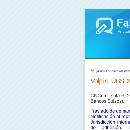
Fa
RUMBO 
Privad
jueves, 1 de marzo de 2007
Volpi c. UBS. 2
CNCom., sala B, 2
Bancos Suizos).
Traslado de demand
Notificación al re
Jurisdicción intern
de adhesión. In