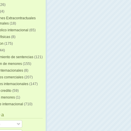
(26)
(4)
nes Extracontractuales
onales
(18)
lico internacional
(65)
fisicas
(8)
ion
(175)
44)
iento de sentencias
(121)
on de menores
(155)
nternacionales
(8)
es comerciales
(207)
s internacionales
(147)
 credito
(59)
e menores
(1)
e internacional
(710)
 a
s