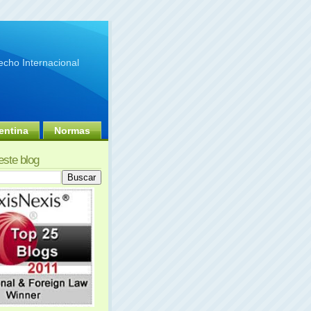
cho Internacional
entina
Normas
este blog