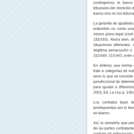
contingencia: el banco 
tribunales del domicilio 
banco sino en los tribuna
La garantía de igualdad p
entendido no como una 
mismo plano legal (conf.
192/193). Ahora bien, d
situaciones diferentes,
ilegítima persecución o
310:849; 310:943, entre o
En síntesis, esa norma c
trato a categorías de in
unos lo que se concede a 
jurisdiccional de determi
para igualar o diferenci
2003, Ed.
La Ley
, p. 136)
Los contratos base de
predispuestas por el ban
en blanco.
Así, la asimetría que pr
de las partes contratant
contrato tal estipulación