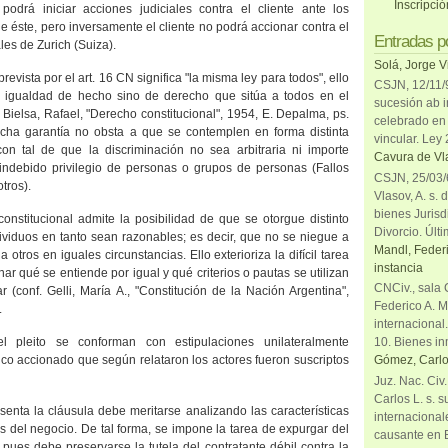
Inscripci
podrá iniciar acciones judiciales contra el cliente ante los
de éste, pero inversamente el cliente no podrá accionar contra el
Entradas p
les de Zurich (Suiza).
Solá, Jorge V
revista por el art. 16 CN significa "la misma ley para todos", ello
CSJN, 12/11/9
igualdad de hecho sino de derecho que sitúa a todos en el
sucesión ab i
 Bielsa, Rafael, "Derecho constitucional", 1954, E. Depalma, ps.
celebrado en 
icha garantía no obsta a que se contemplen en forma distinta
vincular. Ley
 con tal de que la discriminación no sea arbitraria ni importe
Cavura de Vla
 indebido privilegio de personas o grupos de personas (Fallos
CSJN, 25/03/6
tros).
Vlasov, A. s. 
bienes Jurisd
onstitucional admite la posibilidad de que se otorgue distinto
Divorcio. Últi
dividuos en tanto sean razonables; es decir, que no se niegue a
Mandl, Federi
otros en iguales circunstancias. Ello exterioriza la difícil tarea
instancia
nar qué se entiende por igual y qué criterios o pautas se utilizan
CNCiv., sala 
ar (conf. Gelli, María A., "Constitución de
la Nación Argentina
",
Federico A. M
.
internacional
l pleito se conforman con estipulaciones unilateralmente
10. Bienes in
co accionado que según relataron los actores fueron suscriptos
Gómez, Carlo
Juz. Nac. Civ
Carlos L. s. 
esenta la cláusula debe meritarse analizando las características
internacional
es del negocio. De tal forma, se impone la tarea de expurgar del
causante en 
, pues debe preservarse la tutela del contratante débil contra la