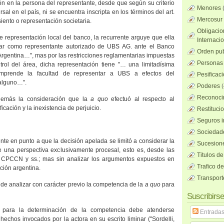
n en la persona del representante, desde que según su criterio
Menores
al en el país, ni se encuentra inscripta en los términos del art.
Mercosur
iento o representación societaria.
Obligacio
e representación local del banco, la recurrente arguye que ella
Internaci
uar como representante autorizado de UBS AG. ante el Banco
Orden pub
Argentina
…", mas por las restricciones reglamentarias impuestas
Personas 
trol del área, dicha representación tiene "… una limitadísima
mprende la facultad de representar a UBS a efectos del
Pesificac
 alguno…".
Poderes
(
Reconocim
además la consideración que la
a quo
efectuó al respecto al
icación y la inexistencia de perjuicio.
Restituci
Seguros i
Sociedad
ente en punto a que la decisión apelada se limitó a considerar la
Sucesione
 una perspectiva exclusivamente procesal, esto es, desde las
Titulos de
69 CPCCN y ss.; mas sin analizar los argumentos expuestos en
Trafico d
icción argentina.
Transport
 de analizar con carácter previo la competencia de la
a quo
para
Suscribirse
para la determinación de la competencia debe atenderse
Entrada
echos invocados por la actora en su escrito liminar ("Sordelli,