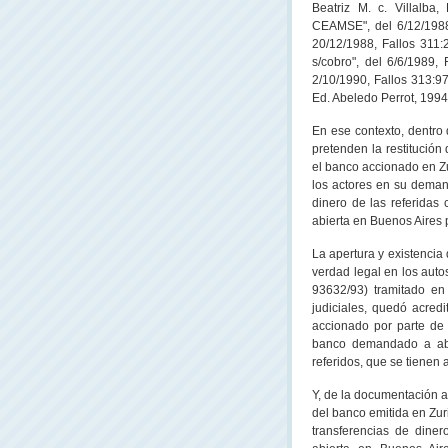
Beatriz M. c. Villalba,
CEAMSE", del 6/12/1988,
20/12/1988, Fallos 311:
s/cobro", del 6/6/1989, 
2/10/1990, Fallos 313:971,
Ed. Abeledo Perrot, 1994,
En ese contexto, dentro 
pretenden la restitución
el banco accionado en Zu
los actores en su deman
dinero de las referidas 
abierta en Buenos Aires 
La apertura y existencia
verdad legal en los auto
93632/93) tramitado en
judiciales, quedó acre
accionado por parte de
banco demandado a abo
referidos, que se tienen a 
Y, de la documentación a
del banco emitida en Zuri
transferencias de diner