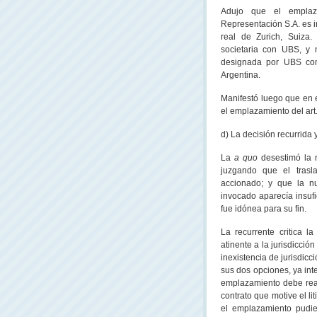
Adujo que el emplaz
Representación S.A. es i
real de Zurich, Suiza.
societaria con UBS, y 
designada por UBS com
Argentina.
Manifestó luego que en e
el emplazamiento del art
d) La decisión recurrida y
La
a quo
desestimó la 
juzgando que el trasl
accionado; y que la nu
invocado aparecía insufi
fue idónea para su fin.
La recurrente critica la
atinente a la jurisdicció
inexistencia de jurisdicc
sus dos opciones, ya int
emplazamiento debe real
contrato que motive el l
el emplazamiento pudies