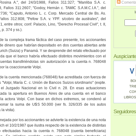
 Rosina A.", del 24/3/1988, Fallos 311:327; "Manliba S.A. c.
Comenta
 Fallos 311:2607; "Godoy, Hernán c. TAMIC S.A.M.C.I.A.", del
I
2736; "Caputo, Antonio L. c. Corp. Mercado Central de Bs. As.
Fallos 312:808; "Pefow S.A. v. YPF. s/cobro de australes", del
 entre otros; conf. Palacio, Lino, "Derecho Procesal Civil", t. II,
 p. 374 y ss.).
de la compleja trama fáctica del caso presente, los accionantes
 de dinero que habrían depositado en dos cuentas abiertas ante
rich (Suiza) y Panamá. Y se desprende del relato efectuado por
Auspiciant
da que el banco habría efectuado distintos movimientos con el
cuentas transfiriéndolas sin autorización a la cuenta n. 768048
por la coaccionante Volpi.
 de la cuenta mencionada (768048) fue acreditada con fuerza de
BO
s "Volpi, María C. c. Unión de Bancos Suizos s/ordinario" (expte.
TRI
 el Juzgado Nacional en lo Civil n. 28. En esas actuaciones
CO
ditada la apertura en Buenos Aires de una cuenta en el banco
LIBROS
 la actora Volpi. Con base en dichos extremos, se condenó al
nar la suma de U$S 50.000 (ver fs. 326/335 de los autos
la vista).
Seguidores
nejada por los accionantes se advierte la existencia de una nota
ch el 10/2/1987 que ilustra respecto de la existencia de distintas
o efectuadas hacia la cuenta n. 768048 (cuenta beneficiaria)