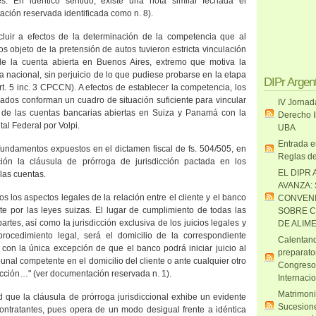
s. En idéntico sentido, existe una nota similar fechada el
ción reservada identificada como n. 8).
cluir a efectos de la determinación de la competencia que al
s objeto de la pretensión de autos tuvieron estricta vinculación
de la cuenta abierta en Buenos Aires, extremo que motiva la
ia
nacional, sin perjuicio de lo que pudiese probarse en la etapa
DIPr Argen
art. 5 inc. 3 CPCCN). A efectos de establecer la competencia, los
ados conforman un cuadro de situación suficiente para vincular
IV Jornad
 de las cuentas bancarias abiertas en Suiza y Panamá con la
Derecho I
tal Federal
por Volpi.
UBA
Entrada e
fundamentos expuestos en el dictamen fiscal de fs. 504/505, en
Reglas de
ción la cláusula de prórroga de jurisdicción pactada en los
EL DIPR 
las cuentas.
AVANZA:
os los aspectos legales de la relación entre el cliente y el banco
CONVENI
te por las leyes suizas. El lugar de cumplimiento de todas las
SOBRE C
rtes, así como la jurisdicción exclusiva de los juicios legales y
DE ALIM
procedimiento legal, será el domicilio de la correspondiente
Calentand
con la única excepción de que el banco podrá iniciar juicio al
preparato
ibunal competente en el domicilio del cliente o ante cualquier otro
Congreso
dicción…" (ver documentación reservada n. 1).
Internaci
Matrimoni
 que la cláusula de prórroga jurisdiccional exhibe un evidente
Sucesione
contratantes, pues opera de un modo desigual frente a idéntica