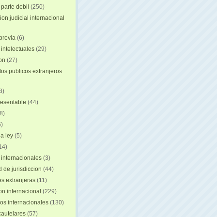
 parte debil
(250)
on judicial internacional
previa
(6)
intelectuales
(29)
ion
(27)
s publicos extranjeros
8)
resentable
(44)
8)
)
a ley
(5)
14)
 internacionales
(3)
 de jurisdiccion
(44)
es extranjeras
(11)
on internacional
(229)
os internacionales
(130)
autelares
(57)