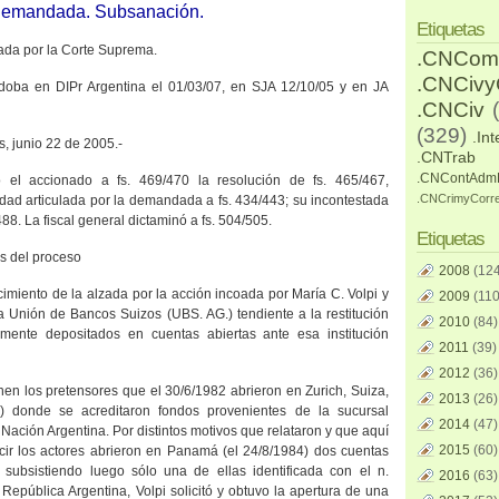
demandada. Subsanación.
Etiquetas
ada por la Corte Suprema.
.CNCom
.CNCiv
rdoba en DIPr Argentina el 01/03/07, en SJA 12/10/05 y en JA
.CNCiv
(329)
.Int
s, junio 22 de 2005.-
.CNTrab
.CNContAdm
 el accionado a fs. 469/470 la resolución de fs. 465/467,
.CNCrimyCorr
idad articulada por la demandada a fs. 434/443; su incontestada
88. La fiscal general dictaminó a fs. 504/505.
Etiquetas
os del proceso
2008
(124
imiento de la alzada por la acción incoada por María C. Volpi y
2009
(110
 Unión de Bancos Suizos (UBS. AG.) tendiente a la restitución
2010
(84)
mente depositados en cuentas abiertas ante esa institución
2011
(39)
2012
(36)
ienen los pretensores que el 30/6/1982 abrieron en Zurich, Suiza,
2013
(26)
) donde se acreditaron fondos provenientes de la sucursal
2014
(47)
 Nación Argentina.
Por distintos motivos que relataron y que aquí
2015
(60)
ir los actores abrieron en Panamá (el 24/8/1984) dos cuentas
 subsistiendo luego sólo una de ellas identificada con el n.
2016
(63)
 República Argentina
, Volpi solicitó y obtuvo la apertura de una