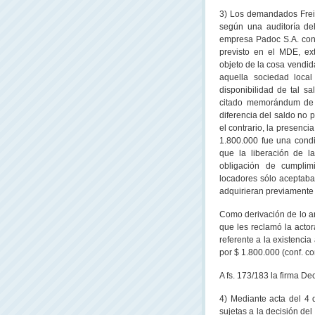
3) Los demandados Frei
según una auditoría del
empresa Padoc S.A. cont
previsto en el MDE, ex
objeto de la cosa vendid
aquella sociedad local
disponibilidad de tal s
citado memorándum de 
diferencia del saldo no 
el contrario, la presenci
1.800.000 fue una condi
que la liberación de l
obligación de cumplim
locadores sólo aceptaban
adquirieran previamente l
Como derivación de lo an
que les reclamó la actor
referente a la existencia
por $ 1.800.000 (conf. c
A fs. 173/183 la firma D
4) Mediante acta del 4 d
sujetas a la decisión del