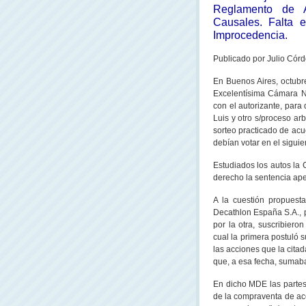
Reglamento de A
Causales. Falta e
Improcedencia.
Publicado
por Julio Córd
En Buenos Aires, octubr
Excelentísima Cámara
N
con el autorizante, para
Luis y otro s/proceso ar
sorteo practicado de acue
debían votar en el siguie
Estudiados los autos
la
derecho la sentencia ap
A la cuestión propuesta
Decathlon España S.A., p
por la otra, suscribie
cual la primera postuló 
las acciones que la cita
que, a esa fecha, sumaban
En dicho MDE las partes
de la compraventa de acc