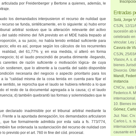
Inscripci
 articulada por Freidenberger y Bertone a quienes, además, le
itraje.
Entradas p
laudo los demandados interpusieron el recurso de nulidad que
Solá, Jorge V
 recurso se funda, sintéticamente, en lo siguiente: a) hubo error
CSJN, 12/11/9
ibunal arbitral sostuvo que la alteración relevante del activo
sucesión ab i
a del saldo mínimo del IVA previsto en el MDE había trepado al
celebrado en 
oporción, a su juicio, no había tenido entidad suficiente para
vincular. Ley
gocio; ello es así, porque según los cálculos de los recurrentes
Cavura de Vla
en realidad, del 61,77% y, en esa medida, sí alteró en forma
CSJN, 25/03/6
 negocio; b) el laudo prescindió de prueba dirimente -llegando,
Vlasov, A. s. 
es carentes de razón suficiente o motivación lógica- de cuya
bienes Jurisd
ún sostienen, que lo atinente a la cuantía del saldo disponible
Divorcio. Últi
condición necesaria del negocio o aspecto prioritario para los
Mandl, Federi
a la "calidad misma de la cosa tenida en cuenta para fijar el
instancia
e sentido, se reprocha que el laudo se hubiera referido a lo que
CNCiv., sala 
do el resto de la documental agregada a la causa; c) el laudo
Federico A. M
ngruencia; d) también quebrantó las formas y solemnidades que le
internacional
10. Bienes in
Gómez, Carlo
ue declarado inadmisible por el tribunal arbitral mediante la
Juz. Nac. Civ
3. Frente a la apuntada denegación, los demandados articularon
Carlos L. s. 
9, que fue formalmente admitida por esta sala a fs. 773/774,
internacional
ambién fue ordenada la sustanciación del recurso de nulidad con
causante en 
e lo previsto por el art.
760 in
fine del cód. procesal.