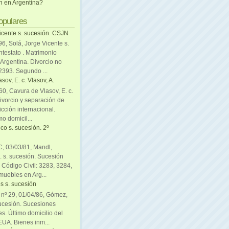
ón en Argentina?
opulares
icente s. sucesión. CSJN
6, Solá, Jorge Vicente s.
ntestato . Matrimonio
Argentina. Divorcio no
 2393. Segundo ...
sov, E. c. Vlasov, A.
0, Cavura de Vlasov, E. c.
divorcio y separación de
icción internacional.
mo domicil...
co s. sucesión. 2º
C, 03/03/81, Mandl,
. s. sucesión. Sucesión
. Código Civil: 3283, 3284,
muebles en Arg...
s s. sucesión
. nº 29, 01/04/86, Gómez,
sucesión. Sucesiones
es. Último domicilio del
EUA. Bienes inm...