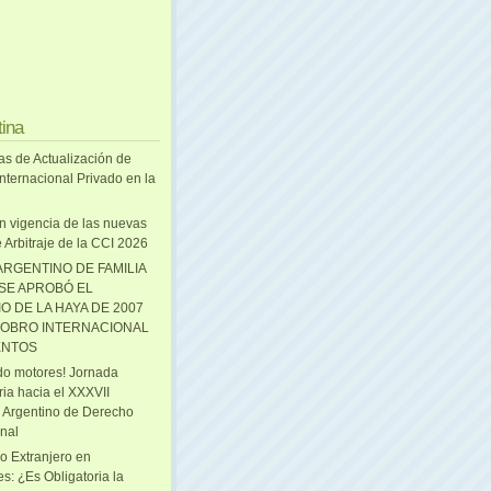
tina
as de Actualización de
nternacional Privado en la
n vigencia de las nuevas
 Arbitraje de la CCI 2026
ARGENTINO DE FAMILIA
 SE APROBÓ EL
O DE LA HAYA DE 2007
OBRO INTERNACIONAL
ENTOS
o motores! Jornada
ria hacia el XXXVII
 Argentino de Derecho
onal
o Extranjero en
s: ¿Es Obligatoria la