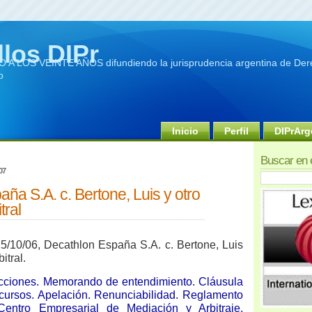
llos DIPr
A LOS VEINTE AÑOS difundiendo la jurisprudencia argentina de Dere
o
Inicio
Perfil
DIPrArg
Buscar en 
07
ña S.A. c. Bertone, Luis y otro
tral
5/10/06, Decathlon España S.A. c. Bertone, Luis
itral.
ciones. Memorando de entendimiento. Cláusula
ecursos. Apelación. Renunciabilidad. Reglamento
Centro Empresarial de Mediación y Arbitraje.