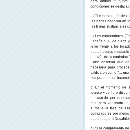
para ambas…" (punto c,
condiciones se destacaba
a) El contrato definitivo 
las partes negociarían l
las líneas sustanciales 
b) Los compradores (Fr
España S.A. de cierta 
letter
frente a los loca
debía hacerse mediante r
a través de la contratac
Cabe observar que en 
necesaria para procede
calificaron como "… una 
compradores en incumplim
c) En el momento de la
técnico y de libre dispo
en caso de que así no ocu
real, será verificada d
euros a la tasa de ese
compradores por medio 
deban pagar a Decathlon…
d) Si la compraventa de