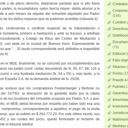
ente y de pleno derecho, dejándose pactado que si ello fuera
Contratos
as partes, la incumplidora -salvo fuerza mayor- debía abonar a la
Cooperaci
nte a seis meses de alquiler del inmueble alquilado por Padoc
(148)
ago de los daños mayores que se pudieran acreditar (cláusula 4).
Cuestion 
o, controversia o conflicto respecto de la interpretación o
Derechos 
sometería, primero a mediación y, ante su fracaso, a arbitraje
Distribuc
rocedimiento y Código de Ética del Centro de Mediación y
Documento
ivil), con sede en la ciudad de Buenos Aires. Expresamente se
(75)
caso que "… El laudo correspondiente será definitivo e inapelable
Editorial
(
la 9).
Fallo imp
 en el MDE, finalmente, no se concretó por incumplimientos que
Filiacion
(
ron las partes (conf. cartas documento de fs. 65, 67, 68,
116 a
Forma
(15
ecurrió a una frustrada mediación (fs. 54 y 55) y, más tarde, a la
on España S.A. de la demanda arbitral de fs. 20/28.
Fraude a l
Fuentes
(
al se sostuvo que los compradores Freidenberger y Bertone no
Garantias
del 31/7/02- la liberación de la garantía dada por la citada
or de los locadores del inmueble ocupado por Padoc S.A. y que,
Inmunidad
lo, el MDE debía tenerse por resuelto por haber sido esa una
Inversion
el compromiso, correspondiendo a aquéllos el pago de la multa
Jurisdicci
nal, que se estimó en $ 264.772,20. Por este último monto, sus
8/02 y las costas del juicio, quedó formulado el reclamo de
Matrimoni
e el tribunal arbitral.
Medidas c