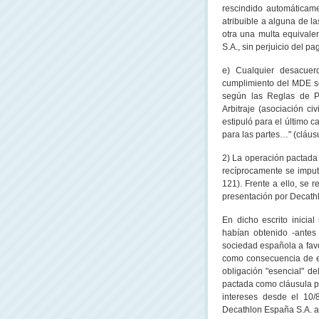
rescindido automáticam
atribuible a alguna de l
otra una multa equivale
S.A., sin perjuicio del p
e) Cualquier desacuerd
cumplimiento del MDE se 
según las Reglas de P
Arbitraje (asociación c
estipuló para el último 
para las partes…" (cláusu
2) La operación pactada
recíprocamente se imputa
121). Frente a ello, se r
presentación por Decathl
En dicho escrito inici
habían obtenido -antes 
sociedad española a fav
como consecuencia de el
obligación "esencial" d
pactada como cláusula pe
intereses desde el 10/
Decathlon España S.A. ant