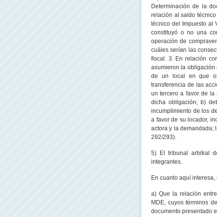
Determinación de la doc
relación al saldo técnic
técnico del Impuesto a
constituyó o no una co
operación de compravent
cuáles serían las consec
fiscal. 3. En relación c
asumieron la obligación d
de un local en que op
transferencia de las acc
un tercero a favor de l
dicha obligación; b) d
incumplimiento de los de
a favor de su locador, in
actora y la demandada; l
292/293).
5) El tribunal arbitra
integrantes.
En cuanto aquí interesa, 
a) Que la relación entre
MDE, cuyos términos de
documento presentado en