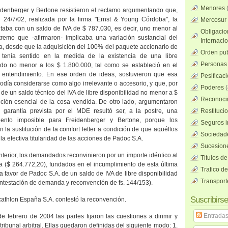
Menores
denberger y Bertone resistieron el reclamo argumentando que,
 24/7/02, realizada por la firma "Ernst & Young Córdoba", la
Mercosur
aba con un saldo de IVA de $ 787.030, es decir, uno menor al
Obligacio
tremo que -afirmaron- implicaba una variación sustancial del
Internaci
a, desde que la adquisición del 100% del paquete accionario de
Orden pub
 tenía sentido en la medida de la existencia de una libre
Personas 
aldo no menor a los $ 1.800.000, tal como se estableció en el
entendimiento. En ese orden de ideas, sostuvieron que esa
Pesificac
podía considerarse como algo irrelevante o accesorio, y que, por
Poderes
(
a de un saldo técnico del IVA de libre disponibilidad no menor a $
Reconocim
ción esencial de la cosa vendida. De otro lado, argumentaron
a garantía prevista por el MDE resultó ser, a la postre, una
Restituci
iento imposible para Freidenberger y Bertone, porque los
Seguros i
 la sustitución de la comfort letter a condición de que aquéllos
Sociedad
a efectiva titularidad de las acciones de Padoc S.A.
Sucesione
terior, los demandados reconvinieron por un importe idéntico al
Titulos de
a ($ 264.772,20), fundados en el incumplimiento de esta última
Trafico d
 a favor de Padoc S.A. de un saldo de IVA de libre disponibilidad
Transport
ontestación de demanda y reconvención de fs. 144/153).
Suscribirse
ecathlon España S.A. contestó la reconvención.
Entrada
e febrero de 2004 las partes fijaron las cuestiones a dirimir y
 tribunal arbitral. Ellas quedaron definidas del siguiente modo: 1.