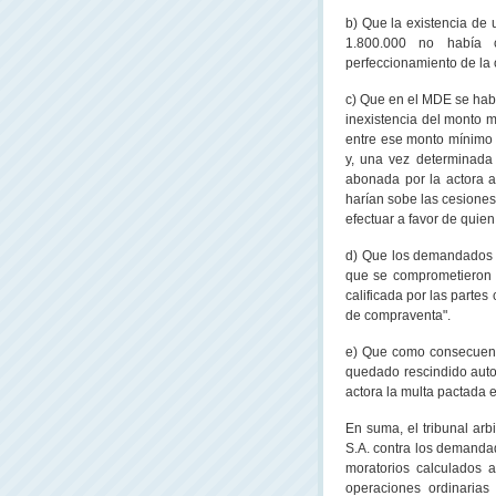
b) Que la existencia de 
1.800.000 no había c
perfeccionamiento de la
c) Que en el MDE se hab
inexistencia del monto mí
entre ese monto mínimo y
y, una vez determinada
abonada por la actora 
harían sobe las cesiones
efectuar a favor de quien
d) Que los demandados n
que se comprometieron 
calificada por las partes
de compraventa".
e) Que como consecuenc
quedado rescindido auto
actora la multa pactada 
En suma, el tribunal arb
S.A. contra los demanda
moratorios calculados 
operaciones ordinarias 