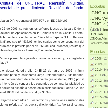
rbitraje de UNCITRAL. Remisión. Nulidad.
Etiquetas
sencial de procedimiento. Revisión del fondo.
.CNCom
.CNCiv
oba en DIPr Argentina el 25/04/07 y
en ED 25/04/07.
.CNCiv
(329)
e 25 de 2006, se reúnen los señores jueces de la sala D de
la
.Int
acional de Apelaciones en lo Comercial de
la Capital Federal
,
.CNTrab
 dictar sentencia en la causa "Decathlon España S.A. c. Bertone,
.CNContAdm
bitral", registro nº 4537/05, en los cuales como consecuencia del
.CNCrimyCorr
rdo con lo previsto por el art. 268 del cód. procesal, resultó que
nte orden, doctores: Heredia, Dieuzeide, Vasallo.
Etiquetas
 Cámara
planeó la siguiente cuestión a resolver: ¿Es arreglada a
2008
(124
elada?
2009
(110
2010
(84)
, el doctor Heredia dijo: 1) El 27 de junio de 2002 la firma
or una parte, y los señores Jorge Freidenberger y Luis Bertone,
2011
(39)
ron un memorándum de entendimiento (en adelante, MDE) por el
2012
(36)
su intención de vender y los segundos de comprar la totalidad de
2013
(26)
da sociedad española poseía en la sociedad local Padoc S.A., las
2014
(47)
 el 100% del capital social (fs. 33/34).
2015
(60)
 dejaron acordados "… los términos y condiciones sustanciales
2016
(63)
iones referida…" las que, se dijo, tendrían "… fuerza vinculante