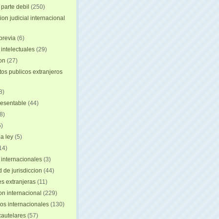
 parte debil
(250)
on judicial internacional
previa
(6)
intelectuales
(29)
ion
(27)
s publicos extranjeros
8)
resentable
(44)
8)
)
a ley
(5)
14)
 internacionales
(3)
 de jurisdiccion
(44)
es extranjeras
(11)
on internacional
(229)
os internacionales
(130)
autelares
(57)