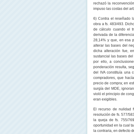
rechazó la reconvención
impuso las costas del arb
6) Contra el reseñado 
obra a fs. 483/493. Dicho
de cálculo cuando el tr
derivada de la diferenci
28,14% y que, en esa pr
alterar las bases del ne
dicha alteración fue, 
sustancial las bases del
por ello, a conclusion
ponderación resulta, seg
del IVA constituía una 
compradores, que hacía 
precio de compra; en est
surgía del MDE, ignoran
violó el principio de co
eran exigibles.
El recurso de nulidad f
resolución de fs. 577/58
la queja de fs. 755/76
oportunidad en la cual t
la contraria, en defecto d