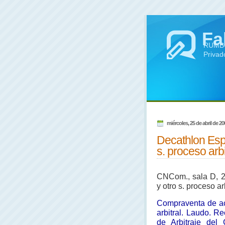
Fa
RUMBO 
Privad
miércoles, 25 de abril de 20
Decathlon Espa
s. proceso arbi
CNCom., sala D, 2
y otro s. proceso arb
Compraventa de ac
arbitral. Laudo. R
de Arbitraje del 