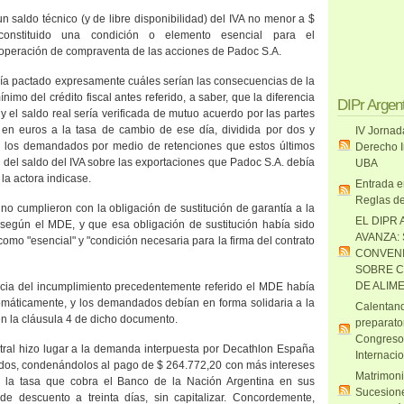
un saldo técnico (y de libre disponibilidad) del IVA no menor a $
onstituido una condición o elemento esencial para el
 operación de compraventa de las acciones de Padoc S.A.
ía pactado expresamente cuáles serían las consecuencias de la
nimo del crédito fiscal antes referido, a saber, que la diferencia
DIPr Argen
 el saldo real sería verificada de mutuo acuerdo por las partes
 en euros a la tasa de cambio de ese día, dividida por dos y
IV Jornad
a los demandados por medio de retenciones que estos últimos
Derecho I
 del saldo del IVA sobre las exportaciones que Padoc S.A. debía
UBA
 la actora indicase.
Entrada e
Reglas de
o cumplieron con la obligación de sustitución de garantía a la
EL DIPR 
según el MDE, y que esa obligación de sustitución había sido
AVANZA:
 como "esencial" y "condición necesaria para la firma del contrato
CONVENI
SOBRE C
DE ALIM
ia del incumplimiento precedentemente referido el MDE había
máticamente, y los demandados debían en forma solidaria a la
Calentand
en la cláusula 4 de dicho documento.
preparato
Congreso
itral hizo lugar a la demanda interpuesta por Decathlon España
Internaci
dos, condenándolos al pago de $ 264.772,20 con más intereses
Matrimoni
a la tasa que cobra el Banco de
la Nación Argentina
en sus
Sucesione
de descuento a treinta días, sin capitalizar. Concordemente,