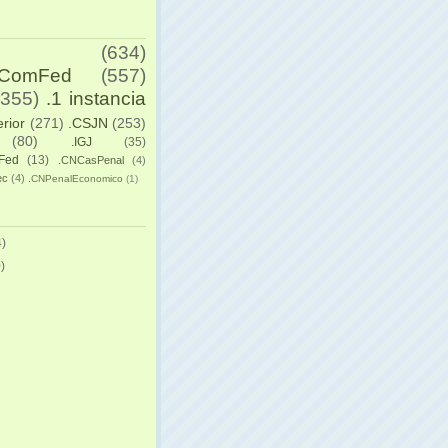
(634)
yComFed
(557)
(355)
.1 instancia
erior
(271)
.CSJN
(253)
(80)
.IGJ
(35)
Fed
(13)
.CNCasPenal
(4)
ec
(4)
.CNPenalEconomico
(1)
)
)