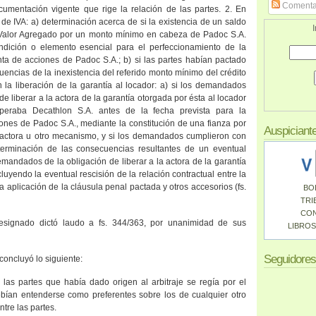
Comenta
umentación vigente que rige la relación de las partes. 2. En
o de IVA: a) determinación acerca de si la existencia de un saldo
I
l Valor Agregado por un monto mínimo en cabeza de Padoc S.A.
ndición o elemento esencial para el perfeccionamiento de la
a de acciones de Padoc S.A.; b) si las partes habían pactado
uencias de la inexistencia del referido monto mínimo del crédito
on la liberación de la garantía al locador: a) si los demandados
e liberar a la actora de la garantía otorgada por ésta al locador
eraba Decathlon S.A. antes de la fecha prevista para la
iones de Padoc S.A., mediante la constitución de una fianza por
Auspiciant
a actora u otro mecanismo, y si los demandados cumplieron con
eterminación de las consecuencias resultantes de un eventual
mandados de la obligación de liberar a la actora de la garantía
cluyendo la eventual rescisión de la relación contractual entre la
a aplicación de la cláusula penal pactada y otros accesorios (fs.
BO
TRI
CO
l designado dictó laudo a fs. 344/363, por unanimidad de sus
LIBROS
Seguidores
concluyó lo siguiente:
 las partes que había dado origen al arbitraje se regía por el
bían entenderse como preferentes sobre los de cualquier otro
tre las partes.