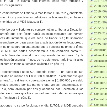
2017
(53)
 fs. 33). En cuanto aquí interesa, entre tales términos y
n los siguientes:
2018
(82)
2019
(66)
de compraventa se firmaría, a más tardar, el 31/7/02 y, entretanto,
2020
(72)
os términos y condiciones definitivas de la operación, en base a
contenidas en el MDE (cláusula 1).
2021
(90)
2022
(91)
eidenberger y Bertone) se comprometían a liberar a Decathlon
2023
(71)
garantía que esta última había asumido mediante una
comfort
dores del inmueble que era sede de Padoc S.A.; tal liberación
2024
(126
eemplazo por otras garantías a satisfacción de los locadores, o
2025
(183
ión de un seguro en una aseguradora francesa de primera línea.
Adopcion 
el MDE las partes describieron a esa condición como "…
r a la firma del contrato de compraventa de acciones…" y la
Alimentos
obligación esencial…" que, de no obtenerse, haría incurrir a los
Aplicacio
iento en forma automática (cláusula 6ª, párr. 2º).
Arbitraje 
 transferencia Padoc S.A. debería tener "… un saldo de IVA
Arraigo
(1
nibilidad no menor a $ 1.800.000 al 31/8/02…", aclarándose que
Calificac
rriera "… la diferencia que existiera ente $ 1.800.000 y el saldo
Codigo Ci
e mutuo acuerdo por las partes y una vez así determinada, en
Comprave
 día, será dividida por dos y abonada por Decathlon a los
de retenciones que los compradores harán de las sumas que
Concursos
" (cláusula 6, párr. 3).
Contratos
Contratos
 acciones no se perfeccionaba el día 31/7/02, el MDE quedaba