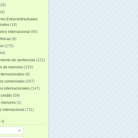
(26)
(4)
nes Extracontractuales
onales
(18)
lico internacional
(65)
fisicas
(8)
ion
(175)
44)
iento de sentencias
(121)
on de menores
(155)
nternacionales
(8)
es comerciales
(207)
s internacionales
(147)
 credito
(59)
e menores
(1)
e internacional
(711)
 a
s