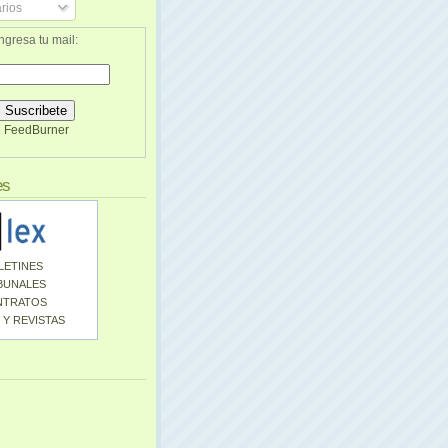
rios
ngresa tu mail:
FeedBurner
es
LETINES
BUNALES
NTRATOS
 Y REVISTAS