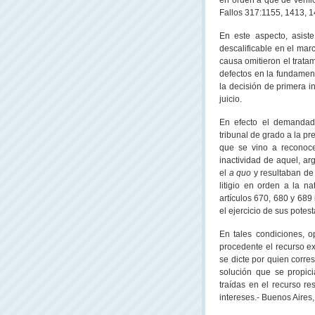
en orden a que de verifi
Fallos 317:1155, 1413, 1
En este aspecto, asist
descalificable en el mar
causa omitieron el trata
defectos en la fundamen
la decisión de primera 
juicio.
En efecto el demandado
tribunal de grado a la pr
que se vino a reconoce
inactividad de aquel, a
el
a quo
y resultaban de
litigio en orden a la n
artículos 670, 680 y 689
el ejercicio de sus potes
En tales condiciones, o
procedente el recurso ex
se dicte por quien corre
solución que se propici
traídas en el recurso r
intereses.- Buenos Aires,