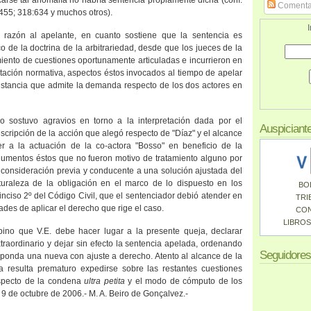
carse tal anomalía no habría sentencia propiamente dicha (conf.
Comenta
455; 318:634 y muchos otros).
I
e razón al apelante, en cuanto sostiene que la sentencia es
co de la doctrina de la arbitrariedad, desde que los jueces de la
miento de cuestiones oportunamente articuladas e incurrieron en
tación normativa, aspectos éstos invocados al tiempo de apelar
instancia que admite la demanda respecto de los dos actores en
 sostuvo agravios en torno a la interpretación dada por el
Auspiciant
escripción de la acción que alegó respecto de "Díaz" y el alcance
r a la actuación de la co-actora "Bosso" en beneficio de la
rgumentos éstos que no fueron motivo de tratamiento alguno por
 consideración previa y conducente a una solución ajustada del
aturaleza de la obligación en el marco de lo dispuesto en los
BO
 inciso 2º del Código Civil, que el sentenciador debió atender en
TRI
tades de aplicar el derecho que rige el caso.
CO
LIBROS
pino que V.E. debe hacer lugar a la presente queja, declarar
traordinario y dejar sin efecto la sentencia apelada, ordenando
Seguidores
sponda una nueva con ajuste a derecho. Atento al alcance de la
a resulta prematuro expedirse sobre las restantes cuestiones
especto de la condena
ultra petita
y el modo de cómputo de los
 9 de octubre de 2006.- M. A. Beiro de Gonçalvez.-