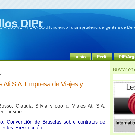
llos DIPr
A LOS VEINTE AÑOS difundiendo la jurisprudencia argentina de Dere
o
Inicio
Perfil
DIPrArg
Buscar en 
7
s Ati S.A. Empresa de Viajes y
osso, Claudia Silvia y otro c. Viajes Ati S.A.
 y Turismo.
mo. Convención de Bruselas sobre contratos de
Efectos. Prescripción.