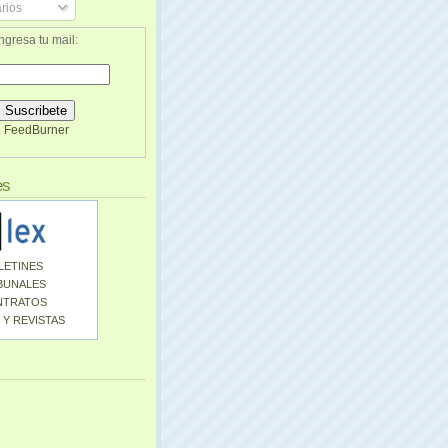
rios
ngresa tu mail:
FeedBurner
es
LETINES
BUNALES
NTRATOS
 Y REVISTAS