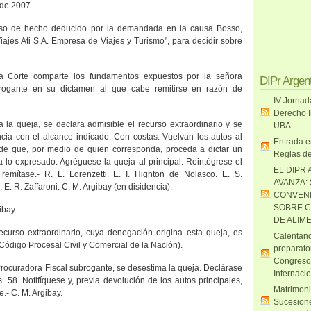
 de 2007.-
urso de hecho deducido por la demandada en la causa Bosso,
 Viajes Ati S.A. Empresa de Viajes y Turismo", para decidir sobre
a Corte comparte los fundamentos expuestos por la señora
DIPr Argen
brogante en su dictamen al que cabe remitirse en razón de
IV Jornad
Derecho I
a la queja, se declara admisible el recurso extraordinario y se
UBA
ncia con el alcance indicado. Con costas. Vuelvan los autos al
Entrada e
n de que, por medio de quien corresponda, proceda a dictar un
Reglas de
a lo expresado. Agréguese la queja al principal. Reintégrese el
EL DIPR 
 remítase.- R. L. Lorenzetti. E. I. Highton de Nolasco. E. S.
AVANZA:
 E. R. Zaffaroni. C. M. Argibay (en disidencia).
CONVENI
SOBRE C
ibay
DE ALIM
curso extraordinario, cuya denegación origina esta queja, es
Calentand
l Código Procesal Civil y Comercial de
la Nación
).
preparato
Congreso
 Procuradora Fiscal subrogante, se desestima la queja. Declárase
Internaci
s. 58. Notifíquese y, previa devolución de los autos principales,
Matrimoni
.- C. M. Argibay.
Sucesione