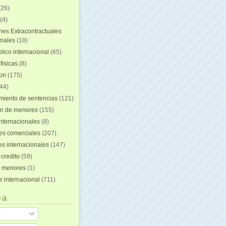
(26)
(4)
nes Extracontractuales
onales
(18)
lico internacional
(65)
fisicas
(8)
ion
(175)
44)
iento de sentencias
(121)
on de menores
(155)
nternacionales
(8)
es comerciales
(207)
s internacionales
(147)
 credito
(59)
e menores
(1)
e internacional
(711)
 a
s