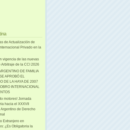
tina
as de Actualización de
nternacional Privado en la
n vigencia de las nuevas
 Arbitraje de la CCI 2026
ARGENTINO DE FAMILIA
 SE APROBÓ EL
O DE LA HAYA DE 2007
OBRO INTERNACIONAL
ENTOS
o motores! Jornada
ria hacia el XXXVII
 Argentino de Derecho
onal
o Extranjero en
s: ¿Es Obligatoria la