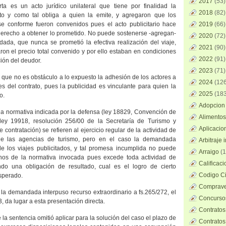
2017
(53)
ta es un acto jurídico unilateral que tiene por finalidad la
2018
(82)
to y como tal obliga a quien la emite, y agregaron que los
se conforme fueron convenidos pues el acto publicitario hace
2019
(66)
 derecho a obtener lo prometido. No puede sostenerse -agregan-
2020
(72)
da, que nunca se prometió la efectiva realización del viaje,
2021
(90)
on el precio total convenido y por ello estaban en condiciones
2022
(91)
ción del deudor.
2023
(71)
, que no es obstáculo a lo expuesto la adhesión de los actores a
2024
(126
s del contrato, pues la publicidad es vinculante para quien la
2025
(183
o.
Adopcion 
la normativa indicada por la defensa (ley 18829, Convención de
Alimentos
r ley 19918, resolución 256/00 de
la Secretar
í
a
de Turismo y
Aplicacio
contratación) se refieren al ejercicio regular de la actividad de
 de las agencias de turismo, pero en el caso la demandada
Arbitraje 
de los viajes publicitados, y tal promesa incumplida no puede
Arraigo
(1
nos de la normativa invocada pues excede toda actividad de
Calificac
ndo una obligación de resultado, cual es el logro de cierto
Codigo Ci
sperado.
Comprave
n la demandada interpuso recurso extraordinario a fs.265/272, el
Concursos
, da lugar a esta presentación directa.
Contratos
 la sentencia omitió aplicar para la solución del caso el plazo de
Contratos