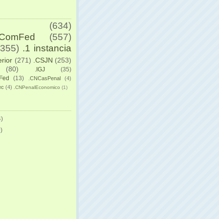
(634)
yComFed
(557)
(355)
.1 instancia
erior
(271)
.CSJN
(253)
(80)
.IGJ
(35)
Fed
(13)
.CNCasPenal
(4)
ec
(4)
.CNPenalEconomico
(1)
)
)