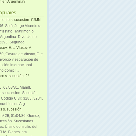
ón en Argentina?
opulares
icente s. sucesión. CSJN
6, Solá, Jorge Vicente s.
ntestato . Matrimonio
Argentina. Divorcio no
 2393. Segundo ...
sov, E. c. Vlasov, A.
0, Cavura de Vlasov, E. c.
divorcio y separación de
icción internacional.
mo domicil...
co s. sucesión. 2º
C, 03/03/81, Mandl,
. s. sucesión. Sucesión
. Código Civil: 3283, 3284,
muebles en Arg...
s s. sucesión
. nº 29, 01/04/86, Gómez,
sucesión. Sucesiones
es. Último domicilio del
EUA. Bienes inm...