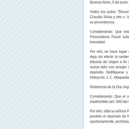
Buenos Aires, 5 de junio
Vistos los autos: "Rec
Claudia Silvia y otro c.
su procedencia.
Considerando: Que est
Procuradora Fiscal su
brevedad.
Por ello, se hace lugar 
deja sin efecto la sente
tribunal de origen a fi
nuevo fallo con arreglo 
depósito. Notifíquese y
Petracchi. J. C. Maqueda.
Disidencia de
la
Dra. Arg
Considerando: Que el re
inadmisible (art. 280 de
Por ello, oída la señora
perdido el depósito de f
oportunamente, archívese