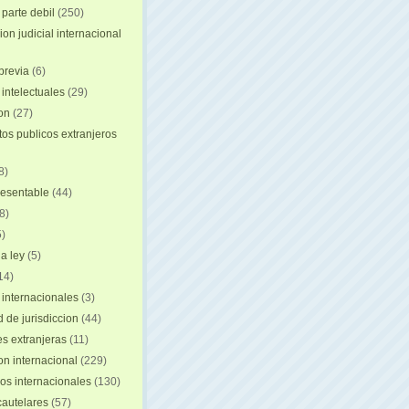
 parte debil
(250)
on judicial internacional
previa
(6)
intelectuales
(29)
ion
(27)
s publicos extranjeros
8)
resentable
(44)
8)
)
a ley
(5)
14)
 internacionales
(3)
 de jurisdiccion
(44)
es extranjeras
(11)
on internacional
(229)
os internacionales
(130)
autelares
(57)