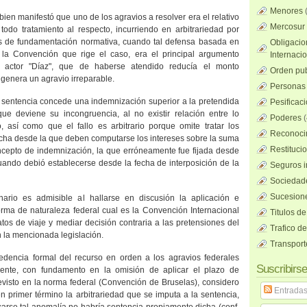
Menores
i bien manifestó que uno de los agravios a resolver era el relativo
Mercosur
 todo tratamiento al respecto, incurriendo en arbitrariedad por
os de fundamentación normativa, cuando tal defensa basada en
Obligacio
e
la Convención
que rige el caso, era el principal argumento
Internaci
l actor "Díaz", que de haberse atendido reducía el monto
Orden pub
 genera un agravio irreparable.
Personas 
sentencia concede una indemnización superior a la pretendida
Pesificac
que deviene su incongruencia, al no existir relación entre lo
Poderes
(
o, así como que el fallo es arbitrario porque omite tratar los
Reconocim
fecha desde la que deben computarse los intereses sobre la suma
Restituci
cepto de indemnización, la que erróneamente fue fijada desde
uando debió establecerse desde la fecha de interposición de la
Seguros i
Sociedad
Sucesione
dinario es admisible al hallarse en discusión la aplicación e
orma de naturaleza federal cual es
la Convención Internacional
Titulos de
tos de viaje y mediar decisión contraria a las pretensiones del
Trafico d
 la mencionada legislación.
Transport
cedencia formal del recurso en orden a los agravios federales
Suscribirse
rente, con fundamento en la omisión de aplicar el plazo de
evisto en la norma federal (Convención de Bruselas), considero
Entrada
n primer término la arbitrariedad que se imputa a la sentencia,