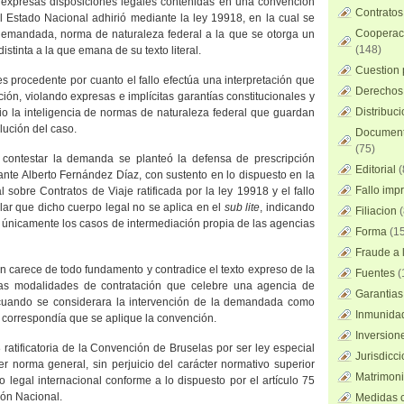
n expresas disposiciones legales contenidas en una convención
Contratos
el Estado Nacional adhirió mediante la ley 19918, en la cual se
Cooperaci
demandada, norma de naturaleza federal a la que se otorga un
(148)
istinta a la que emana de su texto literal.
Cuestion 
s procedente por cuanto el fallo efectúa una interpretación que
Derechos 
ción
, violando expresas e implícitas garantías constitucionales y
Distribuc
io la inteligencia de normas de naturaleza federal que guardan
olución del caso.
Documento
(75)
 contestar la demanda se planteó la defensa de prescripción
Editorial
(
nte Alberto Fernández Díaz, con sustento en lo dispuesto en
la
Fallo imp
l
sobre Contratos de Viaje ratificada por la ley 19918 y el fallo
alar que dicho cuerpo legal no se aplica en el
sub lite
, indicando
Filiacion
(
únicamente los casos de intermediación propia de las agencias
Forma
(15
Fraude a l
n carece de todo fundamento y contradice el texto expreso de la
Fuentes
(
las modalidades de contratación que celebre una agencia de
Garantias
n cuando se considerara la intervención de la demandada como
Inmunidad
correspondía que se aplique la convención.
Inversion
ratificatoria de
la Convención
de Bruselas por ser ley especial
Jurisdicci
r norma general, sin perjuicio del carácter normativo superior
Matrimoni
to legal internacional conforme a lo dispuesto por el artículo 75
ión Nacional.
Medidas c