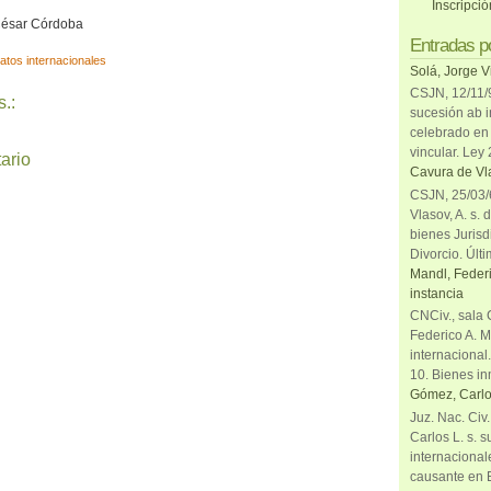
Inscripci
 César Córdoba
Entradas p
atos internacionales
Solá, Jorge V
CSJN, 12/11/9
.:
sucesión ab i
celebrado en 
vincular. Ley
ario
Cavura de Vla
CSJN, 25/03/6
Vlasov, A. s. 
bienes Jurisd
Divorcio. Últi
Mandl, Federi
instancia
CNCiv., sala 
Federico A. M
internacional
10. Bienes in
Gómez, Carlo
Juz. Nac. Civ
Carlos L. s. 
internacional
causante en 