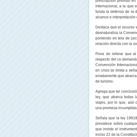
prescripción previsto e
internacional, a la que 
funda la defensa de la 
alcance e interpretación d
Destaca que el recurso e
desnaturaliza
la Conven
poniendo en tela de juic
relación directa con la s
Pone de relieve que al
respecto del co-demanda
Convención Internaciona
en crisis se limita a señ
erradamente que abarca 
de turismo.
Agrega que tal conclusió
ley, que abarca todas 
viajes, por lo que, aú
una promesa incumplida 
Señala que la ley 19918 
prevalece sobre cualquie
que inviste el instrumen
inciso 22 de
la Constituc