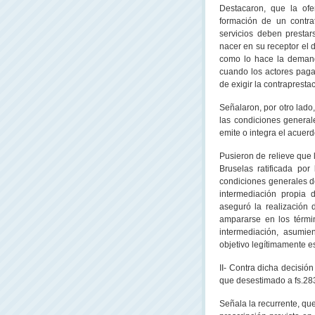
Destacaron, que la ofer
formación de un contra
servicios deben prestar
nacer en su receptor el
como lo hace la demanda
cuando los actores pagar
de exigir la contrapresta
Señalaron, por otro lado
las condiciones generale
emite o integra el acuerd
Pusieron de relieve que 
Bruselas ratificada po
condiciones generales de 
intermediación propia
aseguró la realización 
ampararse en los térmi
intermediación, asumie
objetivo legítimamente e
II- Contra dicha decisió
que desestimado a fs.283
Señala la recurrente, que