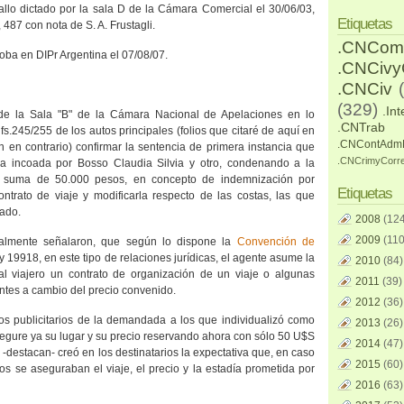
allo dictado por la sala D de la Cámara Comercial el 30/06/03,
Etiquetas
87 con nota de S. A. Frustagli.
.CNCom
oba en DIPr Argentina el 07/08/07.
.CNCiv
.CNCiv
(329)
.Int
 de
la Sala
"B" de
la Cámara Nacional
de Apelaciones en lo
.CNTrab
fs.245/255 de los autos principales (folios que citaré de aquí en
.CNContAdm
n en contrario) confirmar la sentencia de primera instancia que
.CNCrimyCorr
a incoada por Bosso Claudia Silvia y otro, condenando a la
suma de 50.000 pesos, en concepto de indemnización por
Etiquetas
ntrato de viaje y modificarla respecto de las costas, las que
ado.
2008
(124
2009
(110
ialmente señalaron, que según lo dispone
la
Convención
de
ey 19918, en este tipo de relaciones jurídicas, el agente asume la
2010
(84)
al viajero un contrato de organización de un viaje o algunas
2011
(39)
ntes a cambio del precio convenido.
2012
(36)
sos publicitarios de la demandada a los que individualizó como
2013
(26)
segure ya su lugar y su precio reservando ahora con sólo 50 U$S
2014
(47)
 -destacan- creó en los destinatarios la expectativa que, en caso
2015
(60)
cios se aseguraban el viaje, el precio y la estadía prometida por
2016
(63)