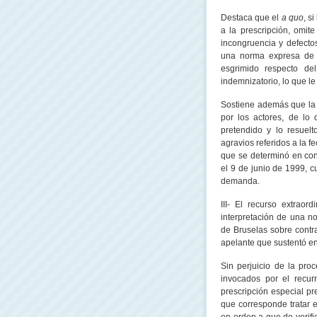
Destaca que el
a quo
, s
a la prescripción, omite
incongruencia y defect
una norma expresa d
esgrimido respecto de
indemnizatorio, lo que le
Sostiene además que la 
por los actores, de lo 
pretendido y lo resuelt
agravios referidos a la 
que se determinó en con
el 9 de junio de 1999, c
demanda.
III- El recurso extraor
interpretación de una n
de Bruselas sobre contra
apelante que sustentó en
Sin perjuicio de la pro
invocados por el recur
prescripción especial pr
que corresponde tratar e