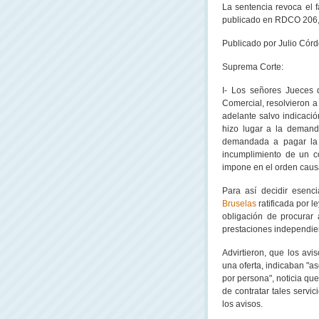
La sentencia revoca el f
publicado en RDCO 206, 4
Publicado por Julio Córd
Suprema Corte:
I- Los señores Jueces
Comercial, resolvieron a 
adelante salvo indicació
hizo lugar a la demand
demandada a pagar la 
incumplimiento de un co
impone en el orden caus
Para así decidir esenc
Bruselas
ratificada por l
obligación de procurar 
prestaciones independie
Advirtieron, que los avi
una oferta, indicaban "a
por persona", noticia que
de contratar tales servi
los avisos.