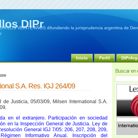
llos DIPr
A LOS VEINTE AÑOS difundiendo la jurisprudencia argentina de Dere
o
Inicio
Perfil
DIPrArg
Buscar en 
 2009
tional S.A. Res. IGJ 264/09
 de Justicia, 05/03/09, Milsen International S.A.
09.
ida en el extranjero. Participación en sociedad
ción en la Inspección General de Justicia. Ley de
esolución General IGJ 7/05: 206, 207, 208, 209,
Régimen Informativo Anual. Inscripción del