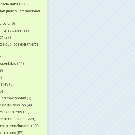
 parte debil
(250)
on judicial internacional
previa
(6)
intelectuales
(29)
ion
(27)
s publicos extranjeros
8)
resentable
(44)
8)
)
a ley
(5)
14)
 internacionales
(3)
 de jurisdiccion
(44)
es extranjeras
(11)
on internacional
(229)
os internacionales
(130)
autelares
(57)