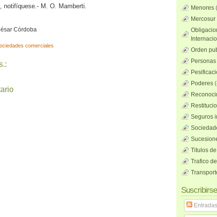
e, notifíquese.- M. O. Mamberti.
Menores
Mercosur
 César Córdoba
Obligacio
Internaci
ociedades comerciales
Orden pub
Personas 
.:
Pesificac
Poderes
(
ario
Reconocim
Restituci
Seguros i
Sociedad
Sucesione
Titulos de
Trafico d
Transport
Suscribirse
Entrada