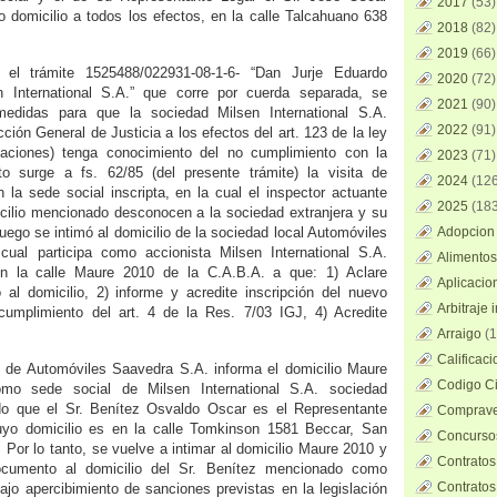
2017
(53)
domicilio a todos los efectos, en la calle Talcahuano 638
2018
(82)
2019
(66)
el trámite 1525488/022931-08-1-6- “Dan Jurje Eduardo
2020
(72)
n International S.A.” que corre por cuerda separada, se
2021
(90)
medidas para que la sociedad Milsen International S.A.
2022
(91)
cción General de Justicia a los efectos del art. 123 de la ley
aciones) tenga conocimiento del no cumplimiento con la
2023
(71)
to surge a fs. 62/85 (del presente trámite) la visita de
2024
(126
n la sede social inscripta, en la cual el inspector actuante
2025
(183
cilio mencionado desconocen a la sociedad extranjera y su
uego se intimó al domicilio de la sociedad local Automóviles
Adopcion 
ual participa como accionista Milsen International S.A.
Alimentos
en la calle Maure 2010 de la C.A.B.A. a que: 1) Aclare
Aplicacio
 al domicilio, 2) informe y acredite inscripción del nuevo
Arbitraje 
 cumplimiento del art. 4 de la Res. 7/03 IGJ, 4) Acredite
Arraigo
(1
Calificac
e de Automóviles Saavedra S.A. informa el domicilio Maure
Codigo Ci
mo sede social de Milsen International S.A. sociedad
do que el Sr. Benítez Osvaldo Oscar es el Representante
Comprave
yo domicilio es en la calle Tomkinson 1581 Beccar, San
Concursos
. Por lo tanto, se vuelve a intimar al domicilio Maure 2010 y
Contratos
cumento al domicilio del Sr. Benítez mencionado como
Contratos
ajo apercibimiento de sanciones previstas en la legislación