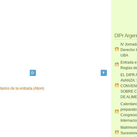
DIPr Argen
IV Jornad
Derecho I
UBA
Entrada e
Reglas de
EL DIPR 
AVANZA:
CONVENI
arios de la entrada (Atom)
SOBRE C
DE ALIM
Calentand
preparato
Congreso
Internaci
Matrimoni
Sucesione