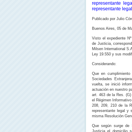
representante lega
representante legal
Publicado por Julio Cór
Buenos Aires, 05 de Ma
Visto el expediente Nº
de Justicia, correspon
Milsen International S.A
Ley 19.550 y sus modif
Considerando:
Que en cumplimiento 
Sociedades Extranjer
vuelta, se inició info
actuación en nuestro pa
art. 463 de la Res. (G
el Régimen Informativo A
208, 209, 210 de la R
representante legal y 
misma Resolución Gene
Que según surge de l
Justicia el domicilio