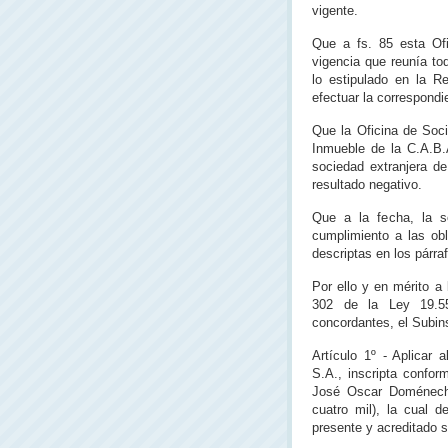
vigente.
Que a fs. 85 esta Ofi
vigencia que reunía to
lo estipulado en la R
efectuar la correspondi
Que la Oficina de Soci
Inmueble de la C.A.B.A
sociedad extranjera de
resultado negativo.
Que a la fecha, la so
cumplimiento a las ob
descriptas en los párraf
Por ello y en mérito a
302 de la Ley 19.55
concordantes, el Subins
Artículo 1º - Aplicar 
S.A., inscripta confor
José Oscar Doménech
cuatro mil), la cual 
presente y acreditado 