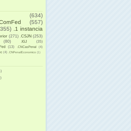
(634)
yComFed
(557)
(355)
.1 instancia
erior
(271)
.CSJN
(253)
(80)
.IGJ
(35)
Fed
(13)
.CNCasPenal
(4)
ec
(4)
.CNPenalEconomico
(1)
)
)