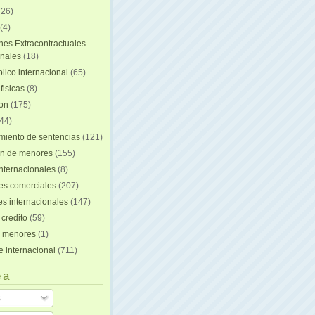
(26)
(4)
nes Extracontractuales
onales
(18)
lico internacional
(65)
fisicas
(8)
ion
(175)
44)
iento de sentencias
(121)
on de menores
(155)
nternacionales
(8)
es comerciales
(207)
s internacionales
(147)
 credito
(59)
e menores
(1)
e internacional
(711)
 a
s