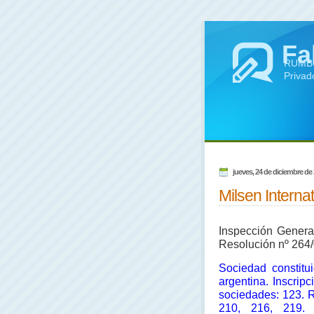
Fa
RUMBO 
Privad
jueves, 24 de diciembre de
Milsen Interna
Inspección General
Resolución nº 264/
Sociedad constitu
argentina. Inscrip
sociedades: 123. R
210, 216, 219. 