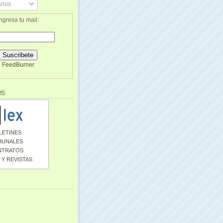
rios
ngresa tu mail:
FeedBurner
es
LETINES
BUNALES
NTRATOS
 Y REVISTAS