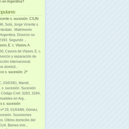
ón en Argentina?
opulares
icente s. sucesión. CSJN
6, Solá, Jorge Vicente s.
ntestato . Matrimonio
Argentina. Divorcio no
 2393. Segundo ...
sov, E. c. Vlasov, A.
0, Cavura de Vlasov, E. c.
divorcio y separación de
icción internacional.
mo domicil...
co s. sucesión. 2º
C, 03/03/81, Mandl,
. s. sucesión. Sucesión
. Código Civil: 3283, 3284,
muebles en Arg...
s s. sucesión
. nº 29, 01/04/86, Gómez,
sucesión. Sucesiones
es. Último domicilio del
EUA. Bienes inm...