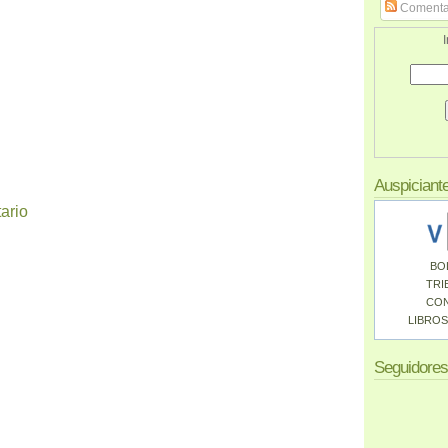
Comenta
I
Auspiciant
ario
BO
TRI
CO
LIBROS
Seguidores