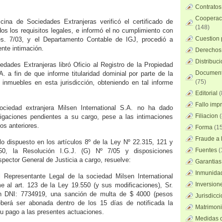
Contratos
Cooperaci
cina de Sociedades Extranjeras verificó el certificado de
(148)
dos los requisitos legales, e informó el no cumplimiento con
Cuestion 
es. 7/03, y el Departamento Contable de IGJ, procedió a
ente intimación.
Derechos 
Distribuc
edades Extranjeras libró Oficio al Registro de la Propiedad
Documento
. a fin de que informe titularidad dominial por parte de la
(75)
 inmuebles en esta jurisdicción, obteniendo en tal informe
Editorial
(
Fallo imp
ciedad extranjera Milsen International S.A. no ha dado
Filiacion
(
ligaciones pendientes a su cargo, pese a las intimaciones
os anteriores.
Forma
(15
Fraude a l
 lo dispuesto en los artículos 8º de la Ley Nº 22.315, 121 y
Fuentes
(
0, la Resolución I.G.J. (G) Nº 7/05 y disposiciones
pector General de Justicia a cargo, resuelve:
Garantias
Inmunidad
al Representante Legal de la sociedad Milsen International
Inversion
me al art. 123 de la Ley 19.550 (y sus modificaciones), Sr.
 DNI: 7734919, una sanción de multa de $ 4000 (pesos
Jurisdicci
deberá ser abonada dentro de los 15 días de notificada la
Matrimoni
su pago a las presentes actuaciones.
Medidas c