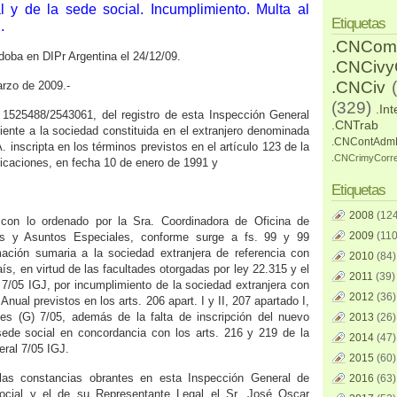
l y de la sede social. Incumplimiento. Multa al
Etiquetas
.
.CNCom
doba en DIPr Argentina el 24/12/09.
.CNCiv
.CNCiv
rzo de 2009.-
(329)
.Int
 1525488/2543061, del registro de esta Inspección General
.CNTrab
diente a la sociedad constituida en el extranjero denominada
.CNContAdm
. inscripta en los términos previstos en el artículo 123 de la
.CNCrimyCorr
icaciones, en fecha 10 de enero de 1991 y
Etiquetas
2008
(124
con lo ordenado por la Sra. Coordinadora de Oficina de
2009
(110
as y Asuntos Especiales, conforme surge a fs. 99 y 99
rmación sumaria a la sociedad extranjera de referencia con
2010
(84)
ís, en virtud de las facultades otorgadas por ley 22.315 y el
2011
(39)
) 7/05 IGJ, por incumplimiento de la sociedad extranjera con
2012
(36)
nual previstos en los arts. 206 apart. I y II, 207 apartado I,
es (G) 7/05, además de la falta de inscripción del nuevo
2013
(26)
sede social en concordancia con los arts. 216 y 219 de la
2014
(47)
ral 7/05 IGJ.
2015
(60)
as constancias obrantes en esta Inspección General de
2016
(63)
 social y el de su Representante Legal el Sr. José Oscar