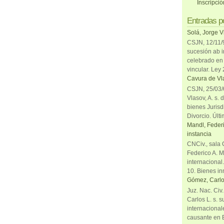
Inscripci
Entradas p
Solá, Jorge V
CSJN, 12/11/9
sucesión ab i
celebrado en 
vincular. Ley
Cavura de Vla
CSJN, 25/03/6
Vlasov, A. s. 
bienes Jurisd
Divorcio. Últi
Mandl, Federi
instancia
CNCiv., sala 
Federico A. M
internacional
10. Bienes in
Gómez, Carlo
Juz. Nac. Civ
Carlos L. s. 
internacional
causante en 