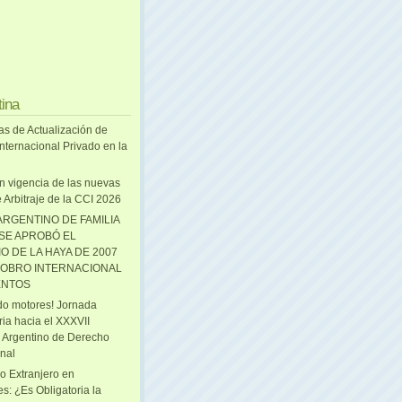
tina
as de Actualización de
nternacional Privado en la
n vigencia de las nuevas
 Arbitraje de la CCI 2026
ARGENTINO DE FAMILIA
 SE APROBÓ EL
O DE LA HAYA DE 2007
OBRO INTERNACIONAL
ENTOS
o motores! Jornada
ria hacia el XXXVII
 Argentino de Derecho
onal
o Extranjero en
s: ¿Es Obligatoria la