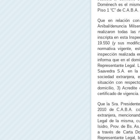
Doménech es el mismo 
Piso 1 “C” de C.A.B.A.
Que en relación con 
Aníbal/denuncia Milse
realizaron todas las 
inscripta en esta Inspe
19.550 (y sus modific
normativa vigente, es
inspección realizada e
informa que en el domi
Representante Legal. L
Saavedra S.A. en la c
sociedad extranjera, 
situación con respecto
domicilio, 3) Acredite
certificado de vigencia.
Que la Sra. President
2010 de C.A.B.A. co
extranjera, mencionan
Legal de la misma, cu
Isidro, Prov. de Bs. As
a través de Carta Do
Representante Legal, b