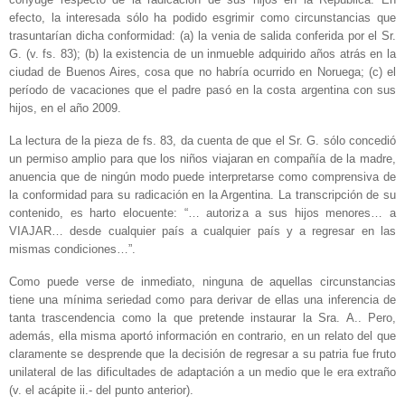
efecto, la interesada sólo ha podido esgrimir como circunstancias que
trasuntarían dicha conformidad: (a) la venia de salida conferida por el Sr.
G. (v. fs. 83); (b) la existencia de un inmueble adquirido años atrás en la
ciudad de Buenos Aires, cosa que no habría ocurrido en Noruega; (c) el
período de vacaciones que el padre pasó en la costa argentina con sus
hijos, en el año 2009.
La lectura de la pieza de fs. 83, da cuenta de que el Sr. G. sólo concedió
un permiso amplio para que los niños viajaran en compañía de la madre,
anuencia que de ningún modo puede interpretarse como comprensiva de
la conformidad para su radicación en la Argentina. La transcripción de su
contenido, es harto elocuente: “… autoriza a sus hijos menores… a
VIAJAR… desde cualquier país a cualquier país y a regresar en las
mismas condiciones…”.
Como puede verse de inmediato, ninguna de aquellas circunstancias
tiene una mínima seriedad como para derivar de ellas una inferencia de
tanta trascendencia como la que pretende instaurar la Sra. A.. Pero,
además, ella misma aportó información en contrario, en un relato del que
claramente se desprende que la decisión de regresar a su patria fue fruto
unilateral de las dificultades de adaptación a un medio que le era extraño
(v. el acápite ii.- del punto anterior).