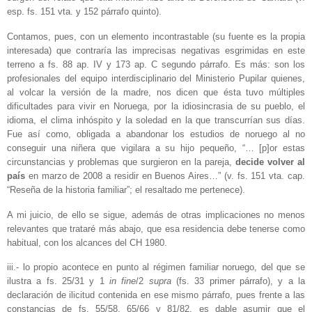
esp. fs. 151 vta. y 152 párrafo quinto).
Contamos, pues, con un elemento incontrastable (su fuente es la propia
interesada) que contraría las imprecisas negativas esgrimidas en este
terreno a fs. 88 ap. IV y 173 ap. C segundo párrafo. Es más: son los
profesionales del equipo interdisciplinario del Ministerio Pupilar quienes,
al volcar la versión de la madre, nos dicen que ésta tuvo múltiples
dificultades para vivir en Noruega, por la idiosincrasia de su pueblo, el
idioma, el clima inhóspito y la soledad en la que transcurrían sus días.
Fue así como, obligada a abandonar los estudios de noruego al no
conseguir una niñera que vigilara a su hijo pequeño, “… [p]or estas
circunstancias y problemas que surgieron en la pareja,
decide volver al
país
en marzo de 2008 a residir en Buenos Aires…” (v. fs. 151 vta. cap.
“Reseña de la historia familiar”; el resaltado me pertenece).
A mi juicio, de ello se sigue, además de otras implicaciones no menos
relevantes que trataré más abajo, que esa residencia debe tenerse como
habitual, con los alcances del CH 1980.
iii.- lo propio acontece en punto al régimen familiar noruego, del que se
ilustra a fs. 25/31 y 1
in fine
/2
supra
(fs. 33 primer párrafo), y a la
declaración de ilicitud contenida en ese mismo párrafo, pues frente a las
constancias de fs. 55/58, 65/66 y 81/82, es dable asumir que el