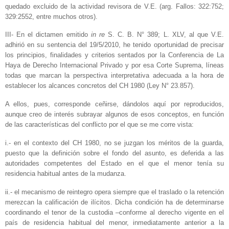
quedado excluido de la actividad revisora de V.E. (arg. Fallos: 322:752;
329:2552, entre muchos otros).
III- En el dictamen emitido
in re
S. C. B. N° 389; L. XLV, al que V.E.
adhirió en su sentencia del 19/5/2010, he tenido oportunidad de precisar
los principios, finalidades y criterios sentados por la Conferencia de La
Haya de Derecho Internacional Privado y por esa Corte Suprema, líneas
todas que marcan la perspectiva interpretativa adecuada a la hora de
establecer los alcances concretos del CH 1980 (Ley N° 23.857).
A ellos, pues, corresponde ceñirse, dándolos aquí por reproducidos,
aunque creo de interés subrayar algunos de esos conceptos, en función
de las características del conflicto por el que se me corre vista:
i.- en el contexto del CH 1980, no se juzgan los méritos de la guarda,
puesto que la definición sobre el fondo del asunto, es deferida a las
autoridades competentes del Estado en el que el menor tenía su
residencia habitual antes de la mudanza.
ii.- el mecanismo de reintegro opera siempre que el traslado o la retención
merezcan la calificación de ilícitos. Dicha condición ha de determinarse
coordinando el tenor de la custodia –conforme al derecho vigente en el
país de residencia habitual del menor, inmediatamente anterior a la