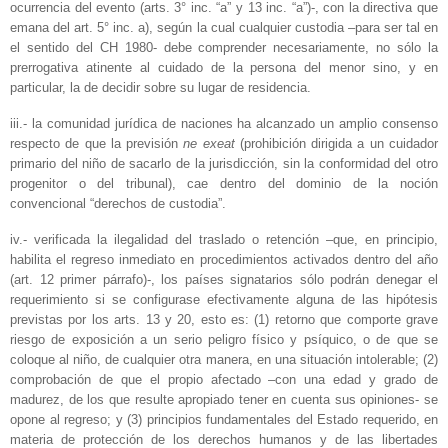
ocurrencia del evento (arts. 3° inc. “a” y 13 inc. “a”)-, con la directiva que
emana del art. 5° inc. a), según la cual cualquier custodia –para ser tal en
el sentido del CH 1980- debe comprender necesariamente, no sólo la
prerrogativa atinente al cuidado de la persona del menor sino, y en
particular, la de decidir sobre su lugar de residencia.
iii.- la comunidad jurídica de naciones ha alcanzado un amplio consenso
respecto de que la previsión
ne exeat
(prohibición dirigida a un cuidador
primario del niño de sacarlo de la jurisdicción, sin la conformidad del otro
progenitor o del tribunal), cae dentro del dominio de la noción
convencional “derechos de custodia”.
iv.- verificada la ilegalidad del traslado o retención –que, en principio,
habilita el regreso inmediato en procedimientos activados dentro del año
(art. 12 primer párrafo)-, los países signatarios sólo podrán denegar el
requerimiento si se configurase efectivamente alguna de las hipótesis
previstas por los arts. 13 y 20, esto es: (1) retorno que comporte grave
riesgo de exposición a un serio peligro físico y psíquico, o de que se
coloque al niño, de cualquier otra manera, en una situación intolerable; (2)
comprobación de que el propio afectado –con una edad y grado de
madurez, de los que resulte apropiado tener en cuenta sus opiniones- se
opone al regreso; y (3) principios fundamentales del Estado requerido, en
materia de protección de los derechos humanos y de las libertades