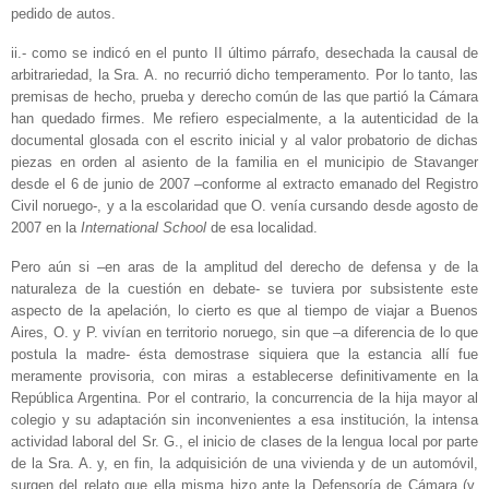
pedido de autos.
ii.- como se indicó en el punto II último párrafo, desechada la causal de
arbitrariedad, la Sra. A. no recurrió dicho temperamento. Por lo tanto, las
premisas de hecho, prueba y derecho común de las que partió la Cámara
han quedado firmes. Me refiero especialmente, a la autenticidad de la
documental glosada con el escrito inicial y al valor probatorio de dichas
piezas en orden al asiento de la familia en el municipio de Stavanger
desde el 6 de junio de 2007 –conforme al extracto emanado del Registro
Civil noruego-, y a la escolaridad que O. venía cursando desde agosto de
2007 en la
International School
de esa localidad.
Pero aún si –en aras de la amplitud del derecho de defensa y de la
naturaleza de la cuestión en debate- se tuviera por subsistente este
aspecto de la apelación, lo cierto es que al tiempo de viajar a Buenos
Aires, O. y P. vivían en territorio noruego, sin que –a diferencia de lo que
postula la madre- ésta demostrase siquiera que la estancia allí fue
meramente provisoria, con miras a establecerse definitivamente en la
República Argentina. Por el contrario, la concurrencia de la hija mayor al
colegio y su adaptación sin inconvenientes a esa institución, la intensa
actividad laboral del Sr. G., el inicio de clases de la lengua local por parte
de la Sra. A. y, en fin, la adquisición de una vivienda y de un automóvil,
surgen del relato que ella misma hizo ante la Defensoría de Cámara (v.