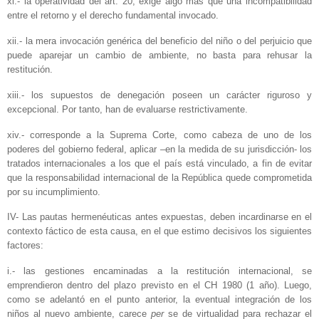
xi.- la operatividad del art. 20, exige algo más que una incompatibilidad
entre el retorno y el derecho fundamental invocado.
xii.- la mera invocación genérica del beneficio del niño o del perjuicio que
puede aparejar un cambio de ambiente, no basta para rehusar la
restitución.
xiii.- los supuestos de denegación poseen un carácter riguroso y
excepcional. Por tanto, han de evaluarse restrictivamente.
xiv.- corresponde a la Suprema Corte, como cabeza de uno de los
poderes del gobierno federal, aplicar –en la medida de su jurisdicción- los
tratados internacionales a los que el país está vinculado, a fin de evitar
que la responsabilidad internacional de la República quede comprometida
por su incumplimiento.
IV- Las pautas hermenéuticas antes expuestas, deben incardinarse en el
contexto fáctico de esta causa, en el que estimo decisivos los siguientes
factores:
i.- las gestiones encaminadas a la restitución internacional, se
emprendieron dentro del plazo previsto en el CH 1980 (1 año). Luego,
como se adelantó en el punto anterior, la eventual integración de los
niños al nuevo ambiente, carece
per
se de virtualidad para rechazar el