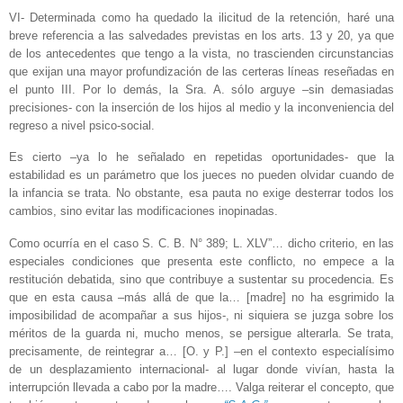
VI- Determinada como ha quedado la ilicitud de la retención, haré una
breve referencia a las salvedades previstas en los arts. 13 y 20, ya que
de los antecedentes que tengo a la vista, no trascienden circunstancias
que exijan una mayor profundización de las certeras líneas reseñadas en
el punto III. Por lo demás, la Sra. A. sólo arguye –sin demasiadas
precisiones- con la inserción de los hijos al medio y la inconveniencia del
regreso a nivel psico-social.
Es cierto –ya lo he señalado en repetidas oportunidades- que la
estabilidad es un parámetro que los jueces no pueden olvidar cuando de
la infancia se trata. No obstante, esa pauta no exige desterrar todos los
cambios, sino evitar las modificaciones inopinadas.
Como ocurría en el caso S. C. B. N° 389; L. XLV”… dicho criterio, en las
especiales condiciones que presenta este conflicto, no empece a la
restitución debatida, sino que contribuye a sustentar su procedencia. Es
que en esta causa –más allá de que la… [madre] no ha esgrimido la
imposibilidad de acompañar a sus hijos-, ni siquiera se juzga sobre los
méritos de la guarda ni, mucho menos, se persigue alterarla. Se trata,
precisamente, de reintegrar a… [O. y P.] –en el contexto especialísimo
de un desplazamiento internacional- al lugar donde vivían, hasta la
interrupción llevada a cabo por la madre…. Valga reiterar el concepto, que