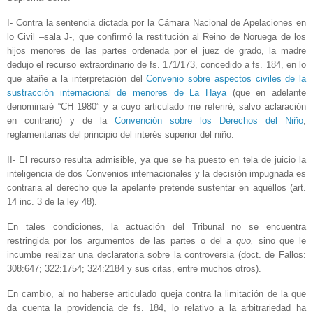
I- Contra la sentencia dictada por la Cámara Nacional de Apelaciones en
lo Civil –sala J-, que confirmó la restitución al Reino de Noruega de los
hijos menores de las partes ordenada por el juez de grado, la madre
dedujo el recurso extraordinario de fs. 171/173, concedido a fs. 184, en lo
que atañe a la interpretación del
Convenio sobre aspectos civiles de la
sustracción internacional de menores de La Haya
(que en adelante
denominaré “CH 1980” y a cuyo articulado me referiré, salvo aclaración
en contrario) y de la
Convención sobre los Derechos del Niño
,
reglamentarias del principio del interés superior del niño.
II- El recurso resulta admisible, ya que se ha puesto en tela de juicio la
inteligencia de dos Convenios internacionales y la decisión impugnada es
contraria al derecho que la apelante pretende sustentar en aquéllos (art.
14 inc. 3 de la ley 48).
En tales condiciones, la actuación del Tribunal no se encuentra
restringida por los argumentos de las partes o del a
quo,
sino que le
incumbe realizar una declaratoria sobre la controversia (doct. de Fallos:
308:647; 322:1754; 324:2184 y sus citas, entre muchos otros).
En cambio, al no haberse articulado queja contra la limitación de la que
da cuenta la providencia de fs. 184, lo relativo a la arbitrariedad ha