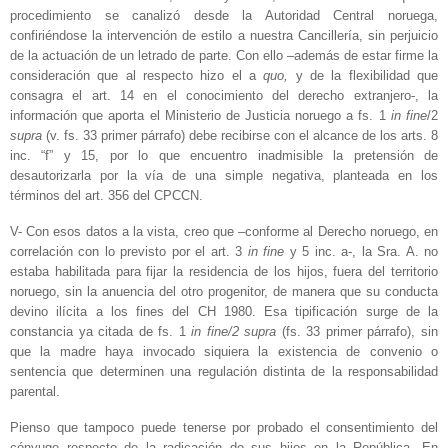
procedimiento se canalizó desde la Autoridad Central noruega,
confiriéndose la intervención de estilo a nuestra Cancillería, sin perjuicio
de la actuación de un letrado de parte. Con ello –además de estar firme la
consideración que al respecto hizo el a
quo,
y de la flexibilidad que
consagra el art. 14 en el conocimiento del derecho extranjero-, la
información que aporta el Ministerio de Justicia noruego a fs. 1
in fine
/2
supra
(v. fs. 33 primer párrafo) debe recibirse con el alcance de los arts. 8
inc. “f” y 15, por lo que encuentro inadmisible la pretensión de
desautorizarla por la vía de una simple negativa, planteada en los
términos del art. 356 del CPCCN.
V- Con esos datos a la vista, creo que –conforme al Derecho noruego, en
correlación con lo previsto por el art. 3
in fine
y 5 inc. a-, la Sra. A. no
estaba habilitada para fijar la residencia de los hijos, fuera del territorio
noruego, sin la anuencia del otro progenitor, de manera que su conducta
devino ilícita a los fines del CH 1980. Esa tipificación surge de la
constancia ya citada de fs. 1
in fine/2 supra
(fs. 33 primer párrafo), sin
que la madre haya invocado siquiera la existencia de convenio o
sentencia que determinen una regulación distinta de la responsabilidad
parental.
Pienso que tampoco puede tenerse por probado el consentimiento del
cónyuge respecto de la radicación de sus hijos en la República. En