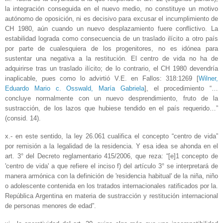
la integración conseguida en el nuevo medio, no constituye un motivo
autónomo de oposición, ni es decisivo para excusar el incumplimiento de
CH 1980, aún cuando un nuevo desplazamiento fuere conflictivo. La
estabilidad lograda como consecuencia de un traslado ilícito a otro país
por parte de cualesquiera de los progenitores, no es idónea para
sustentar una negativa a la restitución. El centro de vida no ha de
adquirirse tras un traslado ilícito; de lo contrario, el CH 1980 devendría
inaplicable, pues como lo advirtió V.E. en Fallos: 318:1269 [
Wilner,
Eduardo Mario c. Osswald, María Gabriela
], el procedimiento “…
concluye normalmente con un nuevo desprendimiento, fruto de la
sustracción, de los lazos que hubiese tendido en el país requerido…”
(consid. 14).
x.- en este sentido, la ley 26.061 cualifica el concepto “centro de vida”
por remisión a la legalidad de la residencia. Y esa idea se ahonda en el
art. 3° del Decreto reglamentario 415/2006,
que reza: “[e]1 concepto de
'centro de vida' a que refiere el inciso f) del artículo 3° se interpretará de
manera armónica con la definición de 'residencia habitual' de la niña, niño
o adolescente contenida en los tratados internacionales ratificados por la.
República Argentina en materia de sustracción y restitución internacional
de personas menores de edad”.