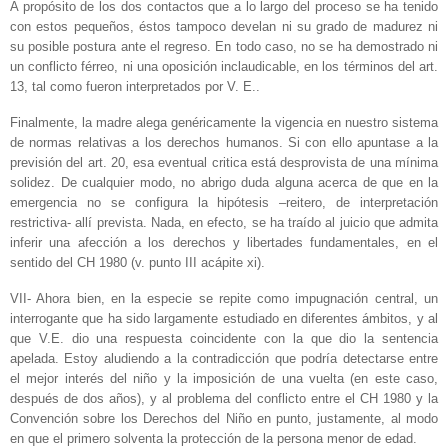
A propósito de los dos contactos que a lo largo del proceso se ha tenido
con estos pequeños, éstos tampoco develan ni su grado de madurez ni
su posible postura ante el regreso. En todo caso, no se ha demostrado ni
un conflicto férreo, ni una oposición inclaudicable, en los términos del art.
13, tal como fueron interpretados por V. E..
Finalmente, la madre alega genéricamente la vigencia en nuestro sistema
de normas relativas a los derechos humanos. Si con ello apuntase a la
previsión del art. 20, esa eventual critica está desprovista de una mínima
solidez. De cualquier modo, no abrigo duda alguna acerca de que en la
emergencia no se configura la hipótesis –reitero, de interpretación
restrictiva- allí prevista. Nada, en efecto, se ha traído al juicio que admita
inferir una afección a los derechos y libertades fundamentales, en el
sentido del CH 1980 (v. punto III acápite xi).
VII- Ahora bien, en la especie se repite como impugnación central, un
interrogante que ha sido largamente estudiado en diferentes ámbitos, y al
que V.E. dio una respuesta coincidente con la que dio la sentencia
apelada. Estoy aludiendo a la contradicción que podría detectarse entre
el mejor interés del niño y la imposición de una vuelta (en este caso,
después de dos años), y al problema del conflicto entre el CH 1980 y la
Convención sobre los Derechos del Niño en punto, justamente, al modo
en que el primero solventa la protección de la persona menor de edad.