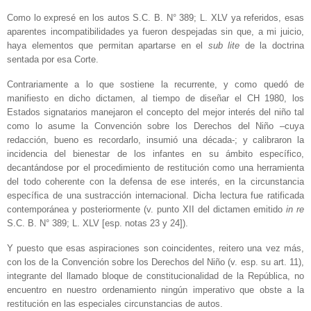
Como lo expresé en los autos S.C. B. N° 389; L. XLV ya referidos, esas
aparentes incompatibilidades ya fueron despejadas sin que, a mi juicio,
haya elementos que permitan apartarse en el
sub lite
de la doctrina
sentada por esa Corte.
Contrariamente a lo que sostiene la recurrente, y como quedó de
manifiesto en dicho dictamen, al tiempo de diseñar el CH 1980, los
Estados signatarios manejaron el concepto del mejor interés del niño tal
como lo asume la Convención sobre los Derechos del Niño –cuya
redacción, bueno es recordarlo, insumió una década-; y calibraron la
incidencia del bienestar de los infantes en su ámbito específico,
decantándose por el procedimiento de restitución como una herramienta
del todo coherente con la defensa de ese interés, en la circunstancia
específica de una sustracción internacional. Dicha lectura fue ratificada
contemporánea y posteriormente (v. punto XII del dictamen emitido
in re
S.C. B. N° 389; L. XLV [esp. notas 23 y 24]).
Y puesto que esas aspiraciones son coincidentes, reitero una vez más,
con los de la Convención sobre los Derechos del Niño (v. esp. su art. 11),
integrante del llamado bloque de constitucionalidad de la República, no
encuentro en nuestro ordenamiento ningún imperativo que obste a la
restitución en las especiales circunstancias de autos.