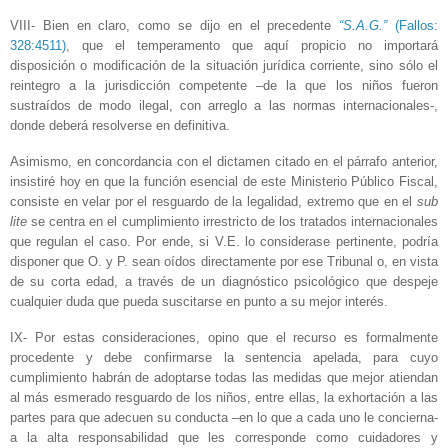
VIII- Bien en claro, como se dijo en el precedente
“S.A.G.”
(Fallos:
328:4511)
, que el temperamento que aquí propicio no importará
disposición o modificación de la situación jurídica corriente, sino sólo el
reintegro a la jurisdicción competente –de la que los niños fueron
sustraídos de modo ilegal, con arreglo a las normas internacionales-,
donde deberá resolverse en definitiva.
Asimismo, en concordancia con el dictamen citado en el párrafo anterior,
insistiré hoy en que la función esencial de este Ministerio Público Fiscal,
consiste en velar por el resguardo de la legalidad, extremo que en el
sub
lite
se centra en el cumplimiento irrestricto de los tratados internacionales
que regulan el caso. Por ende, si V.E. lo considerase pertinente, podría
disponer que O. y P. sean oídos directamente por ese Tribunal o, en vista
de su corta edad, a través de un diagnóstico psicológico que despeje
cualquier duda que pueda suscitarse en punto a su mejor interés.
IX- Por estas consideraciones, opino que el recurso es formalmente
procedente y debe confirmarse la sentencia apelada, para cuyo
cumplimiento habrán de adoptarse todas las medidas que mejor atiendan
al más esmerado resguardo de los niños, entre ellas, la exhortación a las
partes para que adecuen su conducta –en lo que a cada uno le concierna-
a la alta responsabilidad que les corresponde como cuidadores y