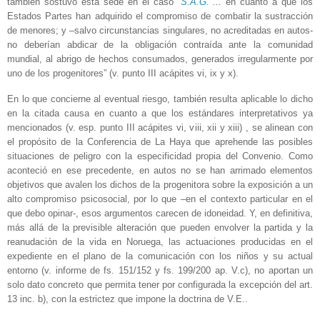
también sostuvo esta sede en el caso
“S.A.G.”
… en cuanto a que los
Estados Partes han adquirido el compromiso de combatir la sustracción
de menores; y –salvo circunstancias singulares, no acreditadas en autos-
no deberían abdicar de la obligación contraída ante la comunidad
mundial, al abrigo de hechos consumados, generados irregularmente por
uno de los progenitores” (v. punto III acápites vi, ix y x).
En lo que concierne al eventual riesgo, también resulta aplicable lo dicho
en la citada causa en cuanto a que los estándares interpretativos ya
mencionados (v. esp. punto III acápites vi, viii, xii y xiii) , se alinean con
el propósito de la Conferencia de La Haya que aprehende las posibles
situaciones de peligro con la especificidad propia del Convenio. Como
aconteció en ese precedente, en autos no se han arrimado elementos
objetivos que avalen los dichos de la progenitora sobre la exposición a un
alto compromiso psicosocial, por lo que –en el contexto particular en el
que debo opinar-, esos argumentos carecen de idoneidad. Y, en definitiva,
más allá de la previsible alteración que pueden envolver la partida y la
reanudación de la vida en Noruega, las actuaciones producidas en el
expediente en el plano de la comunicación con los niños y su actual
entorno (v. informe de fs. 151/152 y fs. 199/200 ap. V.c), no aportan un
solo dato concreto que permita tener por configurada la excepción del art.
13 inc. b), con la estrictez que impone la doctrina de V.E..