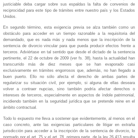
justiciable deba cargar sobre sus espaldas la falta de convenios de
reciprocidad para este tipo de trámites entre nuestro país y los Estados
Unidos.
En segundo término, esta exigencia previa se alza también como un
obstáculo para acceder en un tiempo razonable a la requisitoria del
demandado, que es nada más y nada menos que la inscripción de la
sentencia de divorcio vincular para que pueda producir efectos frente a
terceros. Adviértase en tal sentido que desde el dictado de la sentencia
pertinente, el 22 de octubre de 2009 (ver fs. 38), hasta la actualidad han
transcurrido más de diez meses que se han evaporado casi
exclusivamente en trámites engorrosos que, además, no han llegado a
buen puerto. Ello no sólo afecta el derecho de ambas partes de
regularizar su situación civil, por ejemplo, si alguna de ellas deseara
volver a contraer nupcias, sino también podría afectar derechos o
intereses de terceros, especialmente en aspectos de índole patrimonial,
incidiendo también en la seguridad jurídica que se pretende reine en el
ámbito contractual.
Todo lo expuesto me lleva a sostener que evidentemente, al menos en el
caso concreto, ante las exigencias particulares de litigar en extraña
jurisdicción para acceder a la inscripción de la sentencia de divorcio, lo
normado por el art. 75 y el art. 78, primera parte, de la ley 26.413 resulta