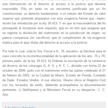
una intervención en el derecho al acceso a la justicia que deviene
irrazonable. Ello en tanto no se encuentra justificada por un fin
constitucional, un derecho fundamental, o un interés del Estado de valor
superior que pretenda ampararse con esta exigencia formal que –repito-
recién fue introducida por la ley 26.413. Y es que la trascendencia del fin
perseguido al incorporar este requisito, que no es otro que asegurar que
se registre la disolución del matrimonio en la jurisdicción de origen, no
parece compensar los sacrificios que el cumplimiento de tal exigencia
implica para el aquí titular del derecho al acceso a la justicia.
Por todo lo cual, oída la Sra. Fiscal a fs. 79, resuelvo: a) Declarar para el
caso concreto la inconstitucionalidad de la aplicación de los arts. 75 y 78,
primera parte, de la ley 26.413. b) Ordenar la inscripción de la sentencia
de divorcio de los cónyuges G. A. S. y A. C. I., dictada con fecha 22 de
octubre de 2009, junto con el matrimonio entre las partes celebrado el 27
de febrero de 2002, en la Ciudad de Miami, Estado de Florida, Condado
de Dade, Estados Unidos. A sus efectos, líbrese oficio al Registro Civil
con los recaudos de estilo, debiendo acompañarse la documentación
pertinente. c) Notifíquese y al Ministerio Fiscal en su despacho.­- L. C.
Aón.