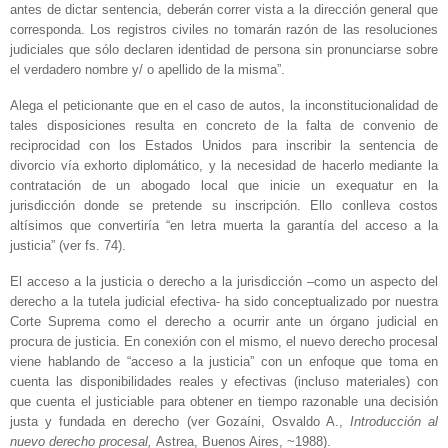
antes de dictar sentencia, deberán correr vista a la dirección general que
corresponda. Los registros civiles no tomarán razón de las resoluciones
judiciales que sólo declaren identidad de persona sin pronunciarse sobre
el verdadero nombre y/ o apellido de la misma”.­
Alega el peticionante que en el caso de autos, la inconstitucionalidad de
tales disposiciones resulta en concreto de la falta de convenio de
reciprocidad con los Estados Unidos para inscribir la sentencia de
divorcio vía exhorto diplomático, y la necesidad de hacerlo mediante la
contratación de un abogado local que inicie un exequatur en la
jurisdicción donde se pretende su inscripción. Ello conlleva costos
altísimos que convertiría “en letra muerta la garantía del acceso a la
justicia” (ver fs. 74).
El acceso a la justicia o derecho a la jurisdicción –como un aspecto del
derecho a la tutela judicial efectiva- ha sido conceptualizado por nuestra
Corte Suprema como el derecho a ocurrir ante un órgano judicial en
procura de justicia. En conexión con el mismo, el nuevo derecho procesal
viene hablando de “acceso a la justicia” con un enfoque que toma en
cuenta las disponibilidades reales y efectivas (incluso materiales) con
que cuenta el justiciable para obtener en tiempo razonable una decisión
justa y fundada en derecho (ver Gozaíni, Osvaldo A.,
Introducción al
nuevo derecho procesal,
Astrea, Buenos Aires, ~1988).