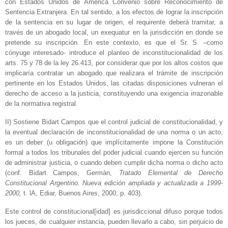
con Estados Unidos de América Convenio sobre Reconocimiento de
Sentencia Extranjera. En tal sentido, a los efectos de lograr la inscripción
de la sentencia en su lugar de origen, el requirente deberá tramitar, a
través de un abogado local, un exequatur en la jurisdicción en donde se
pretende su inscripción.­ En este contexto, es que el Sr. S. –como
cónyuge interesado- introduce el planteo de inconstitucionalidad de los
arts. 75 y 78 de la ley 26.413, por considerar que por los altos costos que
implicaría contratar un abogado que realizara el trámite de inscripción
pertinente en los Estados Unidos, las citadas disposiciones vulneran el
derecho de acceso a la justicia, constituyendo una exigencia irrazonable
de la normativa registral.­
II) Sostiene Bidart Campos que el control judicial de constitucionalidad, y
la eventual declaración de inconstitucionalidad de una norma o un acto,
es un deber (u obligación) que implícitamente impone la Constitución
formal a todos los tribunales del poder judicial cuando ejercen su función
de administrar justicia, o cuando deben cumplir dicha norma o dicho acto
(conf. Bidart Campos, Germán,
Tratado Elemental de Derecho
Constitucional Argentino. Nueva edición ampliada y actualizada a 1999-
2000,
t. lA, Ediar, Buenos Aires, 2000, p. 403).
Este control de constitucional[idad] es jurisdiccional difuso porque todos
los jueces, de cualquier instancia, pueden llevarlo a cabo, sin perjuicio de