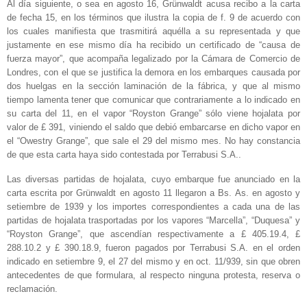
Al día siguiente, o sea en agosto 16, Grünwaldt acusa recibo a la carta
de fecha 15, en los términos que ilustra la copia de f. 9 de acuerdo con
los cuales manifiesta que trasmitirá aquélla a su representada y que
justamente en ese mismo día ha recibido un certificado de “causa de
fuerza mayor”, que acompaña legalizado por la Cámara de Comercio de
Londres, con el que se justifica la demora en los embarques causada por
dos huelgas en la sección laminación de la fábrica, y que al mismo
tiempo lamenta tener que comunicar que contrariamente a lo indicado en
su carta del 11, en el vapor “Royston Grange” sólo viene hojalata por
valor de £ 391, viniendo el saldo que debió embarcarse en dicho vapor en
el “Owestry Grange”, que sale el 29 del mismo mes. No hay constancia
de que esta carta haya sido contestada por Terrabusi S.A..
Las diversas partidas de hojalata, cuyo embarque fue anunciado en la
carta escrita por Grünwaldt en agosto 11 llegaron a Bs. As. en agosto y
setiembre de 1939 y los importes correspondientes a cada una de las
partidas de hojalata trasportadas por los vapores “Marcella”, “Duquesa” y
“Royston Grange”, que ascendían respectivamente a £ 405.19.4, £
288.10.2 y £ 390.18.9, fueron pagados por Terrabusi S.A. en el orden
indicado en setiembre 9, el 27 del mismo y en oct. 11/939, sin que obren
antecedentes de que formulara, al respecto ninguna protesta, reserva o
reclamación.