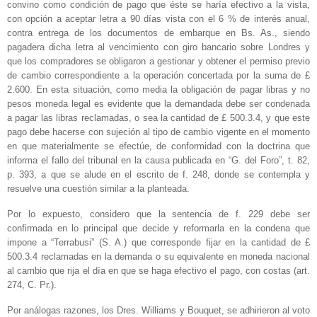
convino como condición de pago que éste se haría efectivo a la vista,
con opción a aceptar letra a 90 días vista con el 6 % de interés anual,
contra entrega de los documentos de embarque en Bs. As., siendo
pagadera dicha letra al vencimiento con giro bancario sobre Londres y
que los compradores se obligaron a gestionar y obtener el permiso previo
de cambio correspondiente a la operación concertada por la suma de £
2.600. En esta situación, como media la obligación de pagar libras y no
pesos moneda legal es evidente que la demandada debe ser condenada
a pagar las libras reclamadas, o sea la cantidad de £ 500.3.4, y que este
pago debe hacerse con sujeción al tipo de cambio vigente en el momento
en que materialmente se efectúe, de conformidad con la doctrina que
informa el fallo del tribunal en la causa publicada en “G. del Foro”, t. 82,
p. 393, a que se alude en el escrito de f. 248, donde se contempla y
resuelve una cuestión similar a la planteada.
Por lo expuesto, considero que la sentencia de f. 229 debe ser
confirmada en lo principal que decide y reformarla en la condena que
impone a “Terrabusi” (S. A.) que corresponde fijar en la cantidad de £
500.3.4 reclamadas en la demanda o su equivalente en moneda nacional
al cambio que rija el día en que se haga efectivo el pago, con costas (art.
274, C. Pr.).
Por análogas razones, los Dres. Williams y Bouquet, se adhirieron al voto