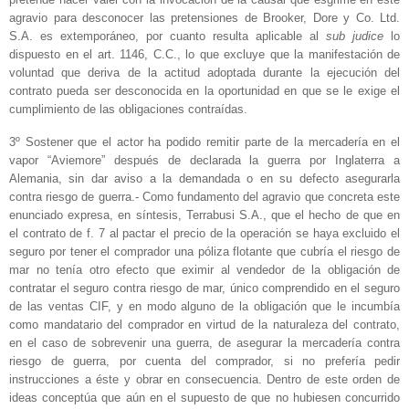
agravio para desconocer las pretensiones de Brooker, Dore y Co. Ltd.
S.A. es extemporáneo, por cuanto resulta aplicable al
sub judice
lo
dispuesto en el art. 1146, C.C., lo que excluye que la manifestación de
voluntad que deriva de la actitud adoptada durante la ejecución del
contrato pueda ser desconocida en la oportunidad en que se le exige el
cumplimiento de las obligaciones contraídas.
3º Sostener que el actor ha podido remitir parte de la mercadería en el
vapor “Aviemore” después de declarada la guerra por Inglaterra a
Alemania, sin dar aviso a la demandada o en su defecto asegurarla
contra riesgo de guerra.- Como fundamento del agravio que concreta este
enunciado expresa, en síntesis, Terrabusi S.A., que el hecho de que en
el contrato de f. 7 al pactar el precio de la operación se haya excluido el
seguro por tener el comprador una póliza flotante que cubría el riesgo de
mar no tenía otro efecto que eximir al vendedor de la obligación de
contratar el seguro contra riesgo de mar, único comprendido en el seguro
de las ventas CIF, y en modo alguno de la obligación que le incumbía
como mandatario del comprador en virtud de la naturaleza del contrato,
en el caso de sobrevenir una guerra, de asegurar la mercadería contra
riesgo de guerra, por cuenta del comprador, si no prefería pedir
instrucciones a éste y obrar en consecuencia. Dentro de este orden de
ideas conceptúa que aún en el supuesto de que no hubiesen concurrido