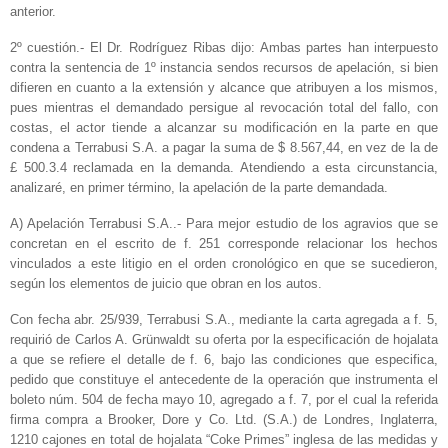
anterior.
2º cuestión.- El Dr. Rodríguez Ribas dijo: Ambas partes han interpuesto
contra la sentencia de 1º instancia sendos recursos de apelación, si bien
difieren en cuanto a la extensión y alcance que atribuyen a los mismos,
pues mientras el demandado persigue al revocación total del fallo, con
costas, el actor tiende a alcanzar su modificación en la parte en que
condena a Terrabusi S.A. a pagar la suma de $ 8.567,44, en vez de la de
£ 500.3.4 reclamada en la demanda. Atendiendo a esta circunstancia,
analizaré, en primer término, la apelación de la parte demandada.
A) Apelación Terrabusi S.A..- Para mejor estudio de los agravios que se
concretan en el escrito de f. 251 corresponde relacionar los hechos
vinculados a este litigio en el orden cronológico en que se sucedieron,
según los elementos de juicio que obran en los autos.
Con fecha abr. 25/939, Terrabusi S.A., mediante la carta agregada a f. 5,
requirió de Carlos A. Grünwaldt su oferta por la especificación de hojalata
a que se refiere el detalle de f. 6, bajo las condiciones que especifica,
pedido que constituye el antecedente de la operación que instrumenta el
boleto núm. 504 de fecha mayo 10, agregado a f. 7, por el cual la referida
firma compra a Brooker, Dore y Co. Ltd. (S.A.) de Londres, Inglaterra,
1210 cajones en total de hojalata “Coke Primes” inglesa de las medidas y