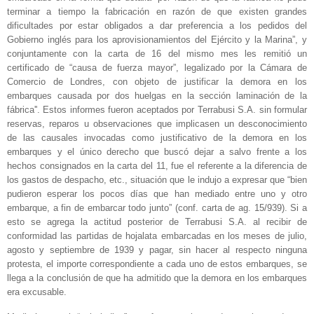
terminar a tiempo la fabricación en razón de que existen grandes
dificultades por estar obligados a dar preferencia a los pedidos del
Gobierno inglés para los aprovisionamientos del Ejército y la Marina”, y
conjuntamente con la carta de 16 del mismo mes les remitió un
certificado de “causa de fuerza mayor”, legalizado por la Cámara de
Comercio de Londres, con objeto de justificar la demora en los
embarques causada por dos huelgas en la sección laminación de la
fábrica''. Estos informes fueron aceptados por Terrabusi S.A. sin formular
reservas, reparos u observaciones que implicasen un desconocimiento
de las causales invocadas como justificativo de la demora en los
embarques y el único derecho que buscó dejar a salvo frente a los
hechos consignados en la carta del 11, fue el referente a la diferencia de
los gastos de despacho, etc., situación que le indujo a expresar que “bien
pudieron esperar los pocos días que han mediado entre uno y otro
embarque, a fin de embarcar todo junto” (conf. carta de ag. 15/939). Si a
esto se agrega la actitud posterior de Terrabusi S.A. al recibir de
conformidad las partidas de hojalata embarcadas en los meses de julio,
agosto y septiembre de 1939 y pagar, sin hacer al respecto ninguna
protesta, el importe correspondiente a cada uno de estos embarques, se
llega a la conclusión de que ha admitido que la demora en los embarques
era excusable.