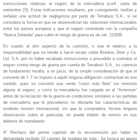
instrucciones relativas al seguro de la mercadería (conf. carta de
setiembre 23). Estas indicaciones resultaron, por consiguiente; tardías y
señalan una actitud de negligencia por parte de Terrabusi S.A., si se
considera la forma en que se desenvolvían las relaciones internacionales
entre los países europeos y que el seguro contratado con la compañía
“Nueva Zelandia” para cubrir el riesgo de guerra es de set. 22/939.
En cuanto al otro aspecto de la cuestión, o sea el relativo a la
responsabilidad que se tiende a hacer recaer sobre Brooker, Dore y Co.
Ltd. S.A. por no haber recabado instrucciones o procedido a contratar el
seguro contra riesgo de guerra por cuenta de Terrabusi S.A., su carencia
de fundamento resalta, a mi juicio, de la simple consideración de que el
convenio de f. 7 no impuso a aquél ninguna obligación contractual en ese
sentido, pues se concertó una venta “costo más flete” sin mención
alguna al seguro; y como la mercadería fue cargada en el “Aviemore”
antes de la iniciación de la guerra en condiciones similares a las partidas
de mercadería que le precedieron no obstante las características de
evidente tensión internacional, sin que la compradora, hiciera ninguna
observación sobre el particular, no puede tildarlo de remiso en sus
deberes de mandatario.
4º Rechazo del primer capítulo de la reconvención por haber la
demandada recibido 22 cajones de hojalata de más.- Se invoca en apoyo