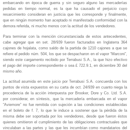
embarcando en época de guerra y sin seguro alguno las mercaderías
pedidas en tiempo normal, es la que ha causado el perjuicio cuyo
resarcimiento consideran en justicia que les corresponde y finalmente,
que en ningún momento han aceptado ni manifestado conformidad con la
demora referida, ni mucho menos con la actitud de los vendedores.
Para terminar con la mención circunstanciada de estos antecedentes,
cabe agregar que en set. 28/939 fueron facturados en Inglaterra 364
cajones de hojalata, como saldo de la partida de 1210 cajones a que se
refiere el pedido núm. 504, los que se despacharon en el vapor “Marconi”,
siendo este cargamento recibido por Terrabusi S.A., la que hizo efectivo
el pago del importe correspondiente o sea £ 722.9.1, en diciembre 30 del
mismo año.
La actitud asumida en este juicio por Terrabusi S.A. concuerda con los
puntos de vista expuestos en su carta de oct. 24/939 en cuanto niega la
procedencia de la acción interpuesta por Brooker, Dore y Co. Ltd. S.A.
por considerar, en síntesis, que la mercadería embarcada en el vapor
“Aviemore” no fue remitida con sujeción a las condiciones establecidas
en el boleto de f. 7, lo que le induce a sostener que la pérdida de la
misma debe ser soportada por los vendedores, desde que fueron éstos
quienes omitieron el cumplimiento de las obligaciones contractuales que
vinculaban a las partes y las que les incumbían como mandatarios del