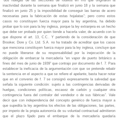
“dos huelgas de las secciones de rodillos en frío que originaron la
inactividad durante la semana que finalizó en junio 18 y la semana que
finalizó en junio 25 y la imposibilidad de conseguir las barras de acero
necesarias para la fabricación de estas hojalatas”; pero como estos
casos no constituyen fuerza mayor para la ley argentina, ha debido
probar que lo son para la ley inglesa, porque la ley extranjera es un hecho
que debe ser probado por quien tiende a hacerla valer, de acuerdo con lo
que dispone el art. 13, C.C.. Y partiendo de la consideración de que
Brooker, Dore y Co. Ltd. S.A. no ha tratado de acreditar que los casos
que menciona constituyen fuerza mayor para la ley inglesa, concluye que
no puede liberarse de su responsabilidad por la inejecución de la
obligación de embarcar la mercadería “en vapor de puerto británico a
fines del mes de junio de 1939” que contrajo por documento de f. 7. Para
establecer la ineficacia de la argumentación con que se pretende rebatir
la sentencia en el aspecto a que se refiere el apelante, basta hacer notar
que en el convenio de f. 7 se consignó expresamente la salvedad que
señala la siguiente condición: sujeto a las contingencias derivadas de
huelgas, condiciones políticas, escasez de carbón y cualquier otra
contingencia fuera del contralor del vendedor o de sus fábricas”. Vale
decir que con independencia del concepto genérico de fuerza mayor a
que supedita la ley argentina los efectos de las obligaciones, las partes,
por imperio de la propia autonomía de su voluntad contractual admitieron
que el plazo fijado para el embarque de la mercadería quedaría