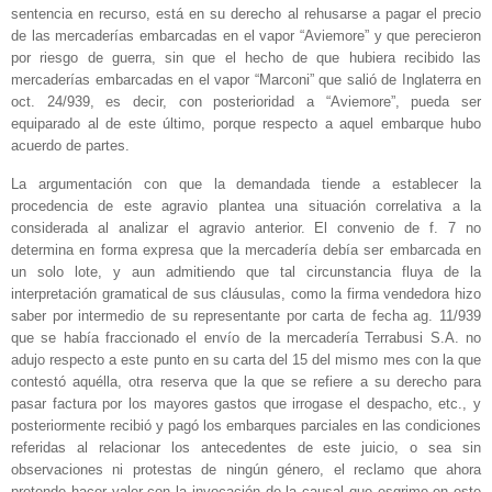
sentencia en recurso, está en su derecho al rehusarse a pagar el precio
de las mercaderías embarcadas en el vapor “Aviemore” y que perecieron
por riesgo de guerra, sin que el hecho de que hubiera recibido las
mercaderías embarcadas en el vapor “Marconi” que salió de Inglaterra en
oct. 24/939, es decir, con posterioridad a “Aviemore”, pueda ser
equiparado al de este último, porque respecto a aquel embarque hubo
acuerdo de partes.
La argumentación con que la demandada tiende a establecer la
procedencia de este agravio plantea una situación correlativa a la
considerada al analizar el agravio anterior. El convenio de f. 7 no
determina en forma expresa que la mercadería debía ser embarcada en
un solo lote, y aun admitiendo que tal circunstancia fluya de la
interpretación gramatical de sus cláusulas, como la firma vendedora hizo
saber por intermedio de su representante por carta de fecha ag. 11/939
que se había fraccionado el envío de la mercadería Terrabusi S.A. no
adujo respecto a este punto en su carta del 15 del mismo mes con la que
contestó aquélla, otra reserva que la que se refiere a su derecho para
pasar factura por los mayores gastos que irrogase el despacho, etc., y
posteriormente recibió y pagó los embarques parciales en las condiciones
referidas al relacionar los antecedentes de este juicio, o sea sin
observaciones ni protestas de ningún género, el reclamo que ahora
pretende hacer valer con la invocación de la causal que esgrime en este