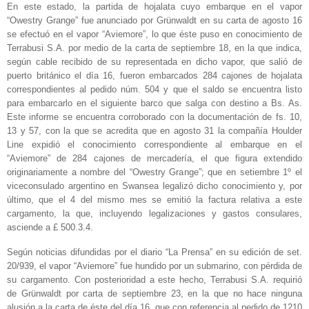
En este estado, la partida de hojalata cuyo embarque en el vapor
“Owestry Grange” fue anunciado por Grünwaldt en su carta de agosto 16
se efectuó en el vapor “Aviemore”, lo que éste puso en conocimiento de
Terrabusi S.A. por medio de la carta de septiembre 18, en la que indica,
según cable recibido de su representada en dicho vapor, que salió de
puerto británico el día 16, fueron embarcados 284 cajones de hojalata
correspondientes al pedido núm. 504 y que el saldo se encuentra listo
para embarcarlo en el siguiente barco que salga con destino a Bs. As.
Este informe se encuentra corroborado con la documentación de fs. 10,
13 y 57, con la que se acredita que en agosto 31 la compañía Houlder
Line expidió el conocimiento correspondiente al embarque en el
“Aviemore” de 284 cajones de mercadería, el que figura extendido
originariamente a nombre del “Owestry Grange”; que en setiembre 1º el
viceconsulado argentino en Swansea legalizó dicho conocimiento y, por
último, que el 4 del mismo mes se emitió la factura relativa a este
cargamento, la que, incluyendo legalizaciones y gastos consulares,
asciende a £ 500.3.4.
Según noticias difundidas por el diario “La Prensa” en su edición de set.
20/939, el vapor “Aviemore” fue hundido por un submarino, con pérdida de
su cargamento. Con posterioridad a este hecho, Terrabusi S.A. requirió
de Grünwaldt por carta de septiembre 23, en la que no hace ninguna
alusión a la carta de éste del día 16, que con referencia al pedido de 1210