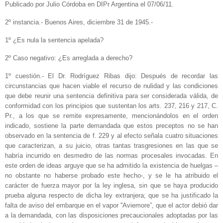
Publicado por Julio Córdoba en DIPr Argentina el 07/06/11.
2º instancia.- Buenos Aires, diciembre 31 de 1945.-
1º ¿Es nula la sentencia apelada?
2º Caso negativo: ¿Es arreglada a derecho?
1º cuestión.- El Dr. Rodríguez Ribas dijo: Después de recordar las
circunstancias que hacen viable el recurso de nulidad y las condiciones
que debe reunir una sentencia definitiva para ser considerada válida, de
conformidad con los principios que sustentan los arts. 237, 216 y 217, C.
Pr., a los que se remite expresamente, mencionándolos en el orden
indicado, sostiene la parte demandada que estos preceptos no se han
observado en la sentencia de f. 229 y al efecto señala cuatro situaciones
que caracterizan, a su juicio, otras tantas trasgresiones en las que se
habría incurrido en desmedro de las normas procesales invocadas. En
este orden de ideas arguye que se ha admitido la existencia de huelgas –
no obstante no haberse probado este hecho-, y se le ha atribuido el
carácter de fuerza mayor por la ley inglesa, sin que se haya producido
prueba alguna respecto de dicha ley extranjera; que se ha justificado la
falta de aviso del embarque en el vapor ''Aviemore”, que el actor debió dar
a la demandada, con las disposiciones precaucionales adoptadas por las