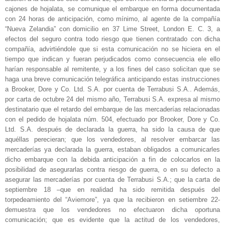
cajones de hojalata, se comunique el embarque en forma documentada
con 24 horas de anticipación, como mínimo, al agente de la compañía
“Nueva Zelandia” con domicilio en 37 Lime Street, London E. C. 3, a
efectos del seguro contra todo riesgo que tienen contratado con dicha
compañía, advirtiéndole que si esta comunicación no se hiciera en el
tiempo que indican y fueran perjudicados como consecuencia ele ello
harían responsable al remitente, y a los fines del caso solicitan que se
haga una breve comunicación telegráfica anticipando estas instrucciones
a Brooker, Dore y Co. Ltd. S.A. por cuenta de Terrabusi S.A.. Además,
por carta de octubre 24 del mismo año, Terrabusi S.A. expresa al mismo
destinatario que el retardo del embarque de las mercaderías relacionadas
con el pedido de hojalata núm. 504, efectuado por Brooker, Dore y Co.
Ltd. S.A. después de declarada la guerra, ha sido la causa de que
aquéllas perecieran; que los vendedores, al resolver embarcar las
mercaderías ya declarada la guerra, estaban obligados a comunicarles
dicho embarque con la debida anticipación a fin de colocarlos en la
posibilidad de asegurarlas contra riesgo de guerra, o en su defecto a
asegurar las mercaderías por cuenta de Terrabusi S.A.; que la carta de
septiembre 18 –que en realidad ha sido remitida después del
torpedeamiento del “Aviemore”, ya que la recibieron en setiembre 22-
demuestra que los vendedores no efectuaron dicha oportuna
comunicación; que es evidente que la actitud de los vendedores,