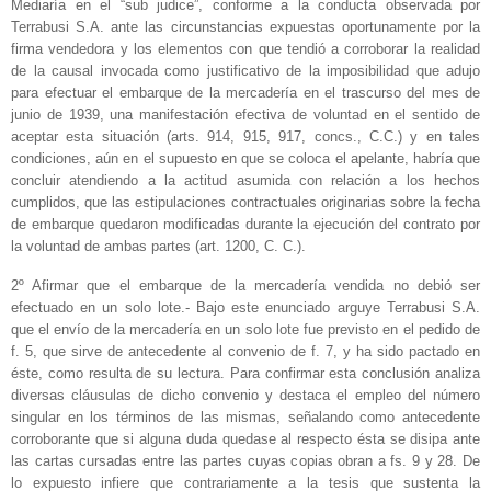
Mediaría en el “sub judice”, conforme a la conducta observada por
Terrabusi S.A. ante las circunstancias expuestas oportunamente por la
firma vendedora y los elementos con que tendió a corroborar la realidad
de la causal invocada como justificativo de la imposibilidad que adujo
para efectuar el embarque de la mercadería en el trascurso del mes de
junio de 1939, una manifestación efectiva de voluntad en el sentido de
aceptar esta situación (arts. 914, 915, 917, concs., C.C.) y en tales
condiciones, aún en el supuesto en que se coloca el apelante, habría que
concluir atendiendo a la actitud asumida con relación a los hechos
cumplidos, que las estipulaciones contractuales originarias sobre la fecha
de embarque quedaron modificadas durante la ejecución del contrato por
la voluntad de ambas partes (art. 1200, C. C.).
2º Afirmar que el embarque de la mercadería vendida no debió ser
efectuado en un solo lote.- Bajo este enunciado arguye Terrabusi S.A.
que el envío de la mercadería en un solo lote fue previsto en el pedido de
f. 5, que sirve de antecedente al convenio de f. 7, y ha sido pactado en
éste, como resulta de su lectura. Para confirmar esta conclusión analiza
diversas cláusulas de dicho convenio y destaca el empleo del número
singular en los términos de las mismas, señalando como antecedente
corroborante que si alguna duda quedase al respecto ésta se disipa ante
las cartas cursadas entre las partes cuyas copias obran a fs. 9 y 28. De
lo expuesto infiere que contrariamente a la tesis que sustenta la