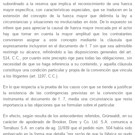
subordinado a la reserva que implica el reconocimiento de una fuerza
mayor especifica, con características especiales, que se traducen en la
extensión del concepto de la fuerza mayor que delimita la ley a
circunstancias y situaciones no involucradas en éste. De lo expuesto se
infiere que para apreciar la causal de fuerza mayor invocada por el actor
hay que tomar en cuenta la mayor amplitud que los contratantes
convinieron asignar a este concepto mediante la cláusula que
expresamente incluyeron en el documento de f. 7 sin que sea admisible
restringir su alcance, refiriéndolo a las disposiciones generales del art.
514, C.C., por cuanto este precepto rige para todas las obligaciones, sin
necesidad de que se haga referencia a su contenido, y aquella cláusula
constituye una condición particular y propia de la convención que vincula
a los litigantes (art. 1197, C.C.).
En lo que respecta a la prueba de los casos con que se tiende a justificar
la existencia de las contingencias previstas en la convención que
instrumenta el documento de f. 7, media una circunstancia que resta
importancia a las objeciones que se formulan sobre el particular.
En efecto, según resulta de los antecedentes referidos, Grünwaldt, en su
carácter de apoderado de Brooker, Dore y Co. Ltd. S.A. comunica a
Terrabusi S.A. en carta de ag. 11/939 que el pedido núm. 504 había sido
embarcado en la forma que detalla “por razón de que la fábrica no pudo