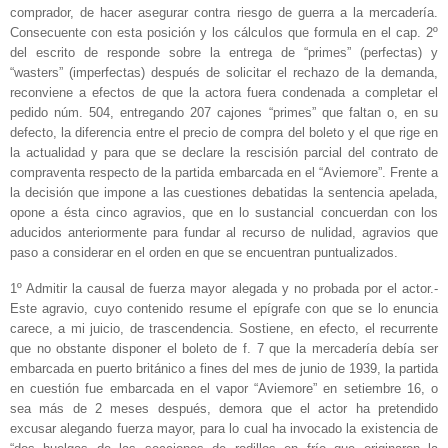
comprador, de hacer asegurar contra riesgo de guerra a la mercadería.
Consecuente con esta posición y los cálculos que formula en el cap. 2º
del escrito de responde sobre la entrega de “primes” (perfectas) y
“wasters” (imperfectas) después de solicitar el rechazo de la demanda,
reconviene a efectos de que la actora fuera condenada a completar el
pedido núm. 504, entregando 207 cajones “primes” que faltan o, en su
defecto, la diferencia entre el precio de compra del boleto y el que rige en
la actualidad y para que se declare la rescisión parcial del contrato de
compraventa respecto de la partida embarcada en el “Aviemore”. Frente a
la decisión que impone a las cuestiones debatidas la sentencia apelada,
opone a ésta cinco agravios, que en lo sustancial concuerdan con los
aducidos anteriormente para fundar al recurso de nulidad, agravios que
paso a considerar en el orden en que se encuentran puntualizados.
1º Admitir la causal de fuerza mayor alegada y no probada por el actor.-
Este agravio, cuyo contenido resume el epígrafe con que se lo enuncia
carece, a mi juicio, de trascendencia. Sostiene, en efecto, el recurrente
que no obstante disponer el boleto de f. 7 que la mercadería debía ser
embarcada en puerto británico a fines del mes de junio de 1939, la partida
en cuestión fue embarcada en el vapor “Aviemore” en setiembre 16, o
sea más de 2 meses después, demora que el actor ha pretendido
excusar alegando fuerza mayor, para lo cual ha invocado la existencia de