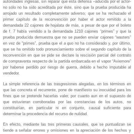
autoridades inglesas, sin reparar que esta defensa –aducida por el actor-
no sólo no ha sido acreditada por éste, sino que la prueba producida ha
arrojado un resultado completamente adverso; que se ha rechazado el
primer capítulo de la reconvención por haber el actor remitido a la
demandada 22 cajones de hojalata de más, a pesar de que por el boleto
de f. 7 había vendido a la demandada 1210 cajones “primes” y que la
prueba producida demuestra que no se pueden enviar cajones “wasters”
en vez de “primes”, prueba que el
a quo
no ha considerado y, por último,
que se ha omitido todo pronunciamiento sobre el segundo capítulo de la
reconvención en que se pide se declare la rescisión parcial del contrato
de compraventa respecto de la partida embarcada en el vapor “Aviemore”
por haberse perdido por riesgo de guerra, debido a hecho imputable al
vendedor.
La simple referencia de las trasgresiones alegadas, en los términos en
que las concreta el recurrente, pone de manifiesto su inocuidad para los
fines que se pretende hacerlas valer, por cuanto aun en el supuesto de
que estuvieran corroboradas por las constancias de los autos, no
constituirían, en particular ni en conjunto, causal suficiente para
determinar la procedencia del recurso de nulidad.
En efecto, mediante las tres primeras causales, que se puntualizan se
tiende a señalar errores y omisiones en la apreciación de los hechos y