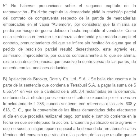
5° No haberse pronunciado sobre el segundo capítulo de la
reconvención.- En dicho capítulo la demandada pidió la rescisión parcial
del contrato de compraventa respecto de la partida de mercaderías
embarcadas en el vapor “Aviemore”, por considerar que la misma se
perdió por riesgo de guerra debido a hecho imputable al vendedor. Como
en la sentencia en recurso se rechaza la demanda y se manda cumplir el
contrato, pronunciamiento del que se infiere sin hesitación alguna que el
pedido de rescisión parcial resultó desestimado, este agravio es,
asimismo, improcedente, por cuanto contrariamente a lo que se afirma,
existe una decisión precisa que resuelve la controversia de las partes, de
acuerdo con las acciones deducidas.
B) Apelación de Brooker, Dore y Co. Ltd. S.A..- Se halla circunscrita a la
parte de la sentencia que condena a Terrabusi S.A. a pagar la suma de $
8.567,44 en vez de la cantidad de £ 500.3.4 reclamadas en la demanda,
sosteniendo al efecto que es erróneo el criterio expuesto por el
a quo
en
la aclaratoria de f. 236, cuando sostiene, con referencia a los arts. 608 y
618, C. C., que la conversión de las libras demandadas debe efectuarse
al día en que procedía realizar el pago, tomando el cambio corriente en la
fecha en que se interpuso la acción. Encuentro justificado este agravio –
que no suscita ningún reparo especial a la demandada- en atención a los
términos del convenio que vincula a las partes, de los que resulta que se