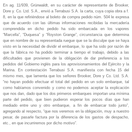
En ag. 11/939, Grünwaldt, en su carácter de representante de Brooker,
Dore y. Co. Ltd. S.A., envió a Terrabusi S.A. la carta, cuya copia obra a f.
8, en la que refiriéndose al boleto de compra pedido núm. 504 le expresa
que de acuerdo con las últimas informaciones recibidas la mercadería
comprendida en dicho pedido ha sido embarcada en los vapores
“Marcella”, “Duquesa” y “Royston Grange”, circunstancia que determina
que en nombre de su representada ruegue que se la disculpe que se haya
visto en la necesidad de dividir el embarque, lo que ha sido por razón de
que la fábrica no ha podido terminar a tiempo el trabajo, debido a las
dificultades que provienen de la obligación de dar preferencia a los
pedidos del Gobierno inglés para los aprovisionamientos del Ejército y la
Marina. En contestación Terrabusi S.A. manifiesta con fecha 15 del
mismo mes, que lamenta que los señores Brooker, Dore y Co. Ltd. S.A.
“no hayan podido efectuar el total del pedido en un solo embarque, tal
como habíamos convenido y como no podemos aceptar la explicación
que nos dan, dado que los dos primeros embarques importan una mínima
parte del pedido, que bien pudieron esperar los pocos días que han
mediado entre uno y otro embarque, a fin de embarcar todo junto”,
agregando al respecto, “que nos veremos en la obligación, muy a nuestro
pesar, de pasarle factura por la diferencia de los gastos de despacho,
etc., en que incurriremos por dicho motivo”.