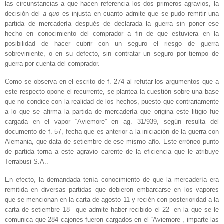
las circunstancias a que hacen referencia los dos primeros agravios, la
decisión del
a quo
es injusta en cuanto admite que se pudo remitir una
partida de mercadería después de declarada la guerra sin poner ese
hecho en conocimiento del comprador a fin de que estuviera en la
posibilidad de hacer cubrir con un seguro el riesgo de guerra
sobreviniente, o en su defecto, sin contratar un seguro por tiempo de
guerra por cuenta del comprador.
Como se observa en el escrito de f. 274 al refutar los argumentos que a
este respecto opone el recurrente, se plantea la cuestión sobre una base
que no condice con la realidad de los hechos, puesto que contrariamente
a lo que se afirma la partida de mercadería que origina este litigio fue
cargada en el vapor “Aviemore” en ag. 31/939, según resulta del
documento de f. 57, fecha que es anterior a la iniciación de la guerra con
Alemania, que data de setiembre de ese mismo año. Este erróneo punto
de partida torna a este agravio carente de la eficiencia que le atribuye
Terrabusi S.A..
En efecto, la demandada tenía conocimiento de que la mercadería era
remitida en diversas partidas que debieron embarcarse en los vapores
que se mencionan en la carta de agosto 11 y recién con posterioridad a la
carta de setiembre 18 –que admite haber recibido el 22- en la que se le
comunica que 284 cajones fueron cargados en el “Aviemore”, imparte las