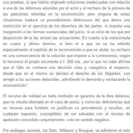
sus pruebas, lo que habría originado soluciones inadecuadas con relación
a una de las defensas aducidas por el actor y el rechazo de la primera de
las peticiones referidas en la reconvención; pero ninguna de estas
situaciones traduce un procedimiento defectuoso del que derive una
restricción en el ejercicio de los derechos de las partes, ni importa una
trasgresión a las formas sustanciales del juicio, ni un vicio de los que por
disposición de la ley anulan las actuaciones. En cuanto a la mencionada
en cuarto y último término, si bien el
a quo
no se ha referido
especialmente al capítulo de la reconvención a que se alude, su rechazo
es una consecuencia de la solución que impone a la controversia, según
lo reconoce el propio recurrente a f. 256 vta., por lo que no cabe afirmar
que el fallo no contiene una decisión clara y categórica al respecto,
desde que en el mismo se declara el derecho de los litigantes, con
arreglo a las acciones deducidas, admitiendo la demanda y rechazando la
reconvención”.
El recurso de nulidad se halla instituido en garantía de la libre defensa,
que no resulta afectada en el caso de autos; y como las deficiencias que
se invocan para fundarlo no justifican su procedencia y resultan, en
cualquier supuesto, susceptibles de ser salvadas con el recurso de
apelación concedido conjuntamente, voto en sentido negativo.
Por análogas razones, los Dres. Williams y Bouquet, se adhirieron al voto