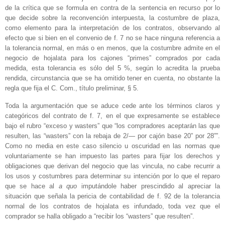
de la crítica que se formula en contra de la sentencia en recurso por lo
que decide sobre la reconvención interpuesta, la costumbre de plaza,
como elemento para la interpretación de los contratos, observando al
efecto que si bien en el convenio de f. 7 no se hace ninguna referencia a
la tolerancia normal, en más o en menos, que la costumbre admite en el
negocio de hojalata para los cajones “primes” comprados por cada
medida, esta tolerancia es sólo del 5 %, según lo acredita la prueba
rendida, circunstancia que se ha omitido tener en cuenta, no obstante la
regla que fija el C. Com., título preliminar, § 5.
Toda la argumentación que se aduce cede ante los términos claros y
categóricos del contrato de f. 7, en el que expresamente se establece
bajo el rubro “exceso y wasters” que “los compradores aceptarán las que
resulten, las “wasters” con la rebaja de 2/— por cajón base 20” por 28””.
Como no media en este caso silencio u oscuridad en las normas que
voluntariamente se han impuesto las partes para fijar los derechos y
obligaciones que derivan del negocio que las vincula, no cabe recurrir a
los usos y costumbres para determinar su intención por lo que el reparo
que se hace al
a quo
imputándole haber prescindido al apreciar la
situación que señala la pericia de contabilidad de f. 92 de la tolerancia
normal de los contratos de hojalata es infundado, toda vez que el
comprador se halla obligado a “recibir los “wasters” que resulten”.