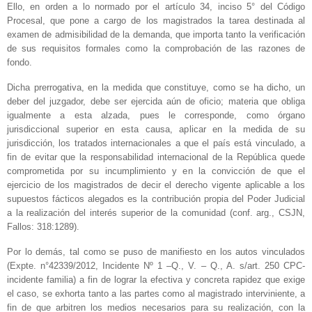
Ello, en orden a lo normado por el artículo 34, inciso 5° del Código
Procesal, que pone a cargo de los magistrados la tarea destinada al
examen de admisibilidad de la demanda, que importa tanto la verificación
de sus requisitos formales como la comprobación de las razones de
fondo.
Dicha prerrogativa, en la medida que constituye, como se ha dicho, un
deber del juzgador, debe ser ejercida aún de oficio; materia que obliga
igualmente a esta alzada, pues le corresponde, como órgano
jurisdiccional superior en esta causa, aplicar en la medida de su
jurisdicción, los tratados internacionales a que el país está vinculado, a
fin de evitar que la responsabilidad internacional de la República quede
comprometida por su incumplimiento y en la convicción de que el
ejercicio de los magistrados de decir el derecho vigente aplicable a los
supuestos fácticos alegados es la contribución propia del Poder Judicial
a la realización del interés superior de la comunidad (conf. arg., CSJN,
Fallos: 318:1289).
Por lo demás, tal como se puso de manifiesto en los autos vinculados
(Expte. n°42339/2012, Incidente Nº 1 –Q., V. – Q., A. s/art. 250 CPC-
incidente familia) a fin de lograr la efectiva y concreta rapidez que exige
el caso, se exhorta tanto a las partes como al magistrado interviniente, a
fin de que arbitren los medios necesarios para su realización, con la