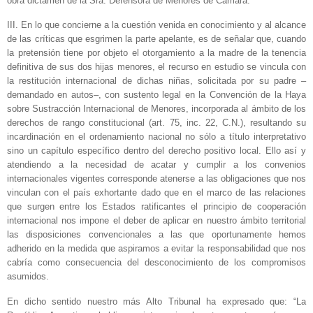
obra dictamen de la Sra. Defensora de Menores de Cámara.
III. En lo que concierne a la cuestión venida en conocimiento y al alcance
de las críticas que esgrimen la parte apelante, es de señalar que, cuando
la pretensión tiene por objeto el otorgamiento a la madre de la tenencia
definitiva de sus dos hijas menores, el recurso en estudio se vincula con
la restitución internacional de dichas niñas, solicitada por su padre –
demandado en autos–, con sustento legal en la Convención de la Haya
sobre Sustracción Internacional de Menores, incorporada al ámbito de los
derechos de rango constitucional (art. 75, inc. 22, C.N.), resultando su
incardinación en el ordenamiento nacional no sólo a título interpretativo
sino un capítulo específico dentro del derecho positivo local. Ello así y
atendiendo a la necesidad de acatar y cumplir a los convenios
internacionales vigentes corresponde atenerse a las obligaciones que nos
vinculan con el país exhortante dado que en el marco de las relaciones
que surgen entre los Estados ratificantes el principio de cooperación
internacional nos impone el deber de aplicar en nuestro ámbito territorial
las disposiciones convencionales a las que oportunamente hemos
adherido en la medida que aspiramos a evitar la responsabilidad que nos
cabría como consecuencia del desconocimiento de los compromisos
asumidos.
En dicho sentido nuestro más Alto Tribunal ha expresado que: “La