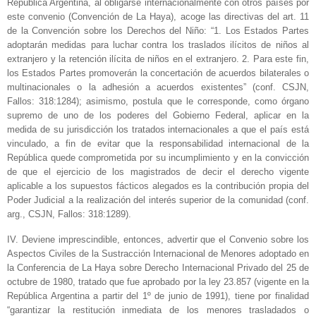
República Argentina, al obligarse internacionalmente con otros países por
este convenio (Convención de La Haya), acoge las directivas del art. 11
de la Convención sobre los Derechos del Niño: “1. Los Estados Partes
adoptarán medidas para luchar contra los traslados ilícitos de niños al
extranjero y la retención ilícita de niños en el extranjero. 2. Para este fin,
los Estados Partes promoverán la concertación de acuerdos bilaterales o
multinacionales o la adhesión a acuerdos existentes” (conf. CSJN,
Fallos: 318:1284); asimismo, postula que le corresponde, como órgano
supremo de uno de los poderes del Gobierno Federal, aplicar en la
medida de su jurisdicción los tratados internacionales a que el país está
vinculado, a fin de evitar que la responsabilidad internacional de la
República quede comprometida por su incumplimiento y en la convicción
de que el ejercicio de los magistrados de decir el derecho vigente
aplicable a los supuestos fácticos alegados es la contribución propia del
Poder Judicial a la realización del interés superior de la comunidad (conf.
arg., CSJN, Fallos: 318:1289).
IV. Deviene imprescindible, entonces, advertir que el Convenio sobre los
Aspectos Civiles de la Sustracción Internacional de Menores adoptado en
la Conferencia de La Haya sobre Derecho Internacional Privado del 25 de
octubre de 1980, tratado que fue aprobado por la ley 23.857 (vigente en la
República Argentina a partir del 1º de junio de 1991), tiene por finalidad
“garantizar la restitución inmediata de los menores trasladados o