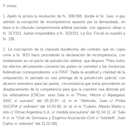
Y vistos:
1. Apeló la actora la resolución de fs. 306/308, donde el Sr. Juez
a quo
admitió la excepción de incompetencia opuesta por la demandada, en
base a la cláusula compromisoria arbitral pactada. Los agravios obran a
fs. 317/321, fueron respondidos a fs. 323/331. La Sra. Fiscal se expidió a
fs. 336.
2. La suscripción de la cláusula duodécima del contrato que en copia
corre a fs. 9/15 hace procedente la declaración de incompetencia, con
fundamento en un pacto de jurisdicción arbitral, que dispuso
"Para todos
los efectos del presente convenio las partes se someten a las instancias
federativas correspondientes a la FIFA”
. Dada la amplitud y claridad de la
estipulación; lo pactado es una prórroga de la jurisdicción judicial, con
alcance normativo para las partes, circunstancia que torna procedente un
desplazamiento de la competencia para que la cuestión sea dirimida por
los arbitradores (CNCom. esta Sala
in re
"Pines, Héctor c/ Alpargatas
SAIC s/ sumario" del 20.10.97;
id. in re
"Allekotte, Juan c/ Proba
SACIFIA s/ ordinario" del 14.03.06;
id. id. in re
"Cubero, Alberto Martin y
otro c/ Olman Argentina S.A. s/ medida precautoria" del 01.04.11;
id.
Sala
A
in re
"Club de Gimnasia y Esgrima Asociación Civil c/ Goloboff, Juan
Carlos s/ ordinario" del 21.02.08).