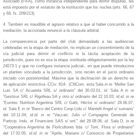
Asociado (FIFA), como instancia independiente para dirimir disputas, les
está impuesto por el estatuto de la institución que los nuclea (arts. 66, 67
y 68, fs. 209/213).
4. También es inaudible el agravio relativo a que al haber concurrido a la
mediación, la accionada renunció a la cláusula arbitral.
La comparecencia por parte del club demandado a las audiencias
celebradas en la etapa de mediación, no implican un consentimiento de la
vía judicial para dirimir el conflicto ni la tácita aceptación de la
jurisdicción, pues no es esa la etapa -instituida obligatoriamente por la ley
24573:1 y que no configura instancia judicial-, en que puede introducirse
un planteo vinculado a la jurisdicción, sino recién en el juicio ordinario
iniciado con posterioridad. Máxime que la declinación de un derecho es
de aplicación restrictiva -CCiv: 814-. (CNCom. esta Sala
in re
“Meller San
Luis SA c/ Acuarela SRL s/ ordinario” del 30.03.01;
id.
Sala A
in re
“Gestisur SRL c/ Rigolleau SA y otro s/ ordinario del 22.10.03;
id.id. in re
“Eurotec Nutrition Argentina SRL c/ Gatti, Héctor s/ ordinario” 28.06.07;
id.
Sala E
in re
“Banco del Centro Coop.Ltdo c/ Mantelli Angel s/ sumario”
del 10.11.04;
id.id. in re
"Vaccari, Julio c/ Compagnie Generale de
Particip. Indu. et Financiere SAS s/ ord." del 28.08.06;
id.
Sala D,
in re
"Cooperativa Argentina de Floricultores ltda. c/ Torri, Flora s/ ordinario"
del 17.02.05;
id.id. in re
"Aprile, Mariano c/ Consorcio de Propietarios