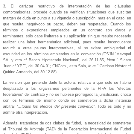
3. El carácter restrictivo de interpretación de las cláusulas
compromisorias, procede cuando se verifican situaciones que suscitan
margen de duda en punto a su vigencia o suscripción, mas en el caso, en
que resulta inequívoco su pacto, deben ser respetadas. Cuando los
términos o expresiones empleados en un contrato son claros y
terminantes, sólo cabe limitarse a su aplicación sin que resulte necesario
realizar una labor hermenéutica adicional, pues resulta inconducente
recurrir a otras pautas interpretativas, si no existe ambigüedad ni
oscuridad en los términos empleados en la convención (CSJN “Mevopal
SA. y otra c/ Banco Hipotecario Nacional”, del 26.11.85,
idem
“ Sicaro
Juan c/ YPF”, del 30.04.91; CNCom., esta Sala,
in re
“ Cardoso Néstor c/
Quirino Armando, del 30.12.88).
La versión que pretende darle la actora, relativa a que sólo se habría
desplazado a los organismos pertinentes de la FIFA los “efectos
federativos” del contrato y no se hubiese prorrogado la jurisdicción, choca
con los términos del mismo donde se sometieron a dicha instancia
arbitral
“…todos los efectos del presente convenio”
. Todo es todo y no
admite otra interpretación.
Además, tratándose de dos clubes de fútbol, la necesidad de someterse
al Tribunal de Arbitraje (TAD) de la Federación Internacional de Futbol