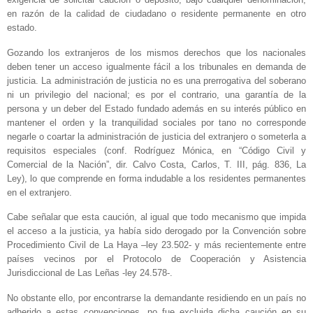
en razón de la calidad de ciudadano o residente permanente en otro
estado.
Gozando los extranjeros de los mismos derechos que los nacionales
deben tener un acceso igualmente fácil a los tribunales en demanda de
justicia. La administración de justicia no es una prerrogativa del soberano
ni un privilegio del nacional; es por el contrario, una garantía de la
persona y un deber del Estado fundado además en su interés público en
mantener el orden y la tranquilidad sociales por tano no corresponde
negarle o coartar la administración de justicia del extranjero o someterla a
requisitos especiales (conf. Rodríguez Mónica, en “Código Civil y
Comercial de la Nación”, dir. Calvo Costa, Carlos, T. III, pág. 836, La
Ley), lo que comprende en forma indudable a los residentes permanentes
en el extranjero.
Cabe señalar que esta caución, al igual que todo mecanismo que impida
el acceso a la justicia, ya había sido derogado por la Convención sobre
Procedimiento Civil de La Haya –ley 23.502- y más recientemente entre
países vecinos por el Protocolo de Cooperación y Asistencia
Jurisdiccional de Las Leñas -ley 24.578-.
No obstante ello, por encontrarse la demandante residiendo en un país no
adherido a estas convenciones, no fue excluida dicha caución en su