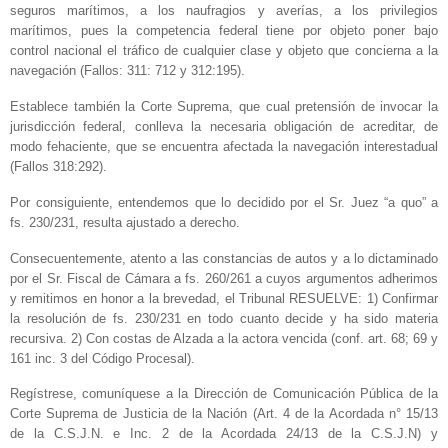
seguros marítimos, a los naufragios y averías, a los privilegios
marítimos, pues la competencia federal tiene por objeto poner bajo
control nacional el tráfico de cualquier clase y objeto que concierna a la
navegación (Fallos: 311: 712 y 312:195).
Establece también la Corte Suprema, que cual pretensión de invocar la
jurisdicción federal, conlleva la necesaria obligación de acreditar, de
modo fehaciente, que se encuentra afectada la navegación interestadual
(Fallos 318:292).
Por consiguiente, entendemos que lo decidido por el Sr. Juez “a quo” a
fs. 230/231, resulta ajustado a derecho.
Consecuentemente, atento a las constancias de autos y a lo dictaminado
por el Sr. Fiscal de Cámara a fs. 260/261 a cuyos argumentos adherimos
y remitimos en honor a la brevedad, el Tribunal RESUELVE: 1) Confirmar
la resolución de fs. 230/231 en todo cuanto decide y ha sido materia
recursiva. 2) Con costas de Alzada a la actora vencida (conf. art. 68; 69 y
161 inc. 3 del Código Procesal).
Regístrese, comuníquese a la Dirección de Comunicación Pública de la
Corte Suprema de Justicia de la Nación (Art. 4 de la Acordada n° 15/13
de la C.S.J.N. e Inc. 2 de la Acordada 24/13 de la C.S.J.N) y