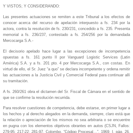
Y VISTOS; Y CONSIDERANDO:
Las presentes actuaciones se remiten a este Tribunal a los efectos de
conocer acerca del recurso de apelación interpuesto a fs. 234 por la
actora, contra la resolución de fs. 230/231, concedido a fs. 235. Presenta
memorial a fs. 236/237, contestado a fs. 254/256 por la demandada
Mercocarga S.A.-
El decisorio apelado hace lugar a las excepciones de incompetencia
opuestas a fs. 161 punto II por Vanguard Logistic Services (Latin
América) S.A. y a fs. 201 pto. 4 por Mercocarga S.A., con costas. En
virtud de ello, el Sr. Juez “a quo” se declara incompetente y ordena remitir
las actuaciones a la Justicia Civil y Comercial Federal para continuar allí
su tramitación.
A fs. 260/261 obra el dictamen del Sr. Fiscal de Cámara en el sentido de
que se confirme la resolución recurrida.
Para resolver cuestiones de competencia, debe estarse, en primer lugar a
los hechos y al derecho alegados en la demanda, siempre, claro está que
la relación o apreciación de los mismos no sea arbitraria o se encuentre
en pugna con los elementos objetivos obrantes en autos (CSJN, Fallos:
279-95; 217-22; 281-97, Colombo, “Código Procesal…”, 1969, I, pág. 26,