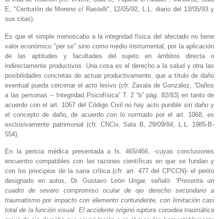
E, "Centurión de Moreno c/ Rastelli", 12/05/92, L.L. diario del 13/05/93 y
sus citas).
Es que el simple menoscabo a la integridad física del afectado no tiene
valor económico "per se" sino como medio instrumental, por la aplicación
de las aptitudes y facultades del sujeto en ámbitos directa o
indirectamente productivos. Una cosa es el derecho a la salud y otra las
posibilidades concretas de actuar productivamente, que a título de daño
eventual pueda cercenar el acto lesivo (cfr. Zavala de González, “Daños
a las personas – Integridad Psicofísica” T. 2 “b” pág. 82/83) en tanto de
acuerdo con el art. 1067 del Código Civil no hay acto punible sin daño y
el concepto de daño, de acuerdo con lo normado por el art. 1068, es
exclusivamente patrimonial (cfr. CNCiv, Sala B, 29/09/84, L.L. 1985-B-
554).
En la pericia médica presentada a fs. 465/466, -cuyas conclusiones
encuentro compatibles con las razones científicas en que se fundan y
con los principios de la sana crítica (cfr. art. 477 del CPCCN)- el perito
designado en autos, Dr. Gustavo León Ungar, señaló:
“Presenta un
cuadro de severo compromiso ocular de ojo derecho secundario a
traumatismo por impacto con elemento contundente, con limitación casi
total de la función visual. El accidente originó ruptura coroidea traumática