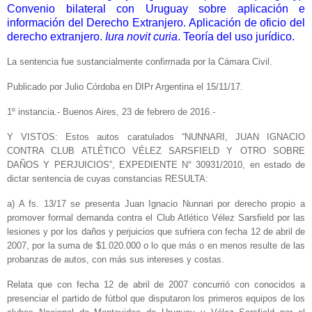
Convenio bilateral con Uruguay sobre aplicación e
información del Derecho Extranjero. Aplicación de oficio del
derecho extranjero.
Iura novit curia
. Teoría del uso jurídico.
La sentencia fue sustancialmente confirmada por la Cámara Civil.
Publicado por Julio Córdoba en DIPr Argentina el 15/11/17.
1º instancia.- Buenos Aires, 23 de febrero de 2016.-
Y VISTOS: Estos autos caratulados “NUNNARI, JUAN IGNACIO
CONTRA CLUB ATLÉTICO VÉLEZ SARSFIELD Y OTRO SOBRE
DAÑOS Y PERJUICIOS”, EXPEDIENTE N° 30931/2010, en estado de
dictar sentencia de cuyas constancias RESULTA:
a) A fs. 13/17 se presenta Juan Ignacio Nunnari por derecho propio a
promover formal demanda contra el Club Atlético Vélez Sarsfield por las
lesiones y por los daños y perjuicios que sufriera con fecha 12 de abril de
2007, por la suma de $1.020.000 o lo que más o en menos resulte de las
probanzas de autos, con más sus intereses y costas.
Relata que con fecha 12 de abril de 2007 concurrió con conocidos a
presenciar el partido de fútbol que disputaron los primeros equipos de los