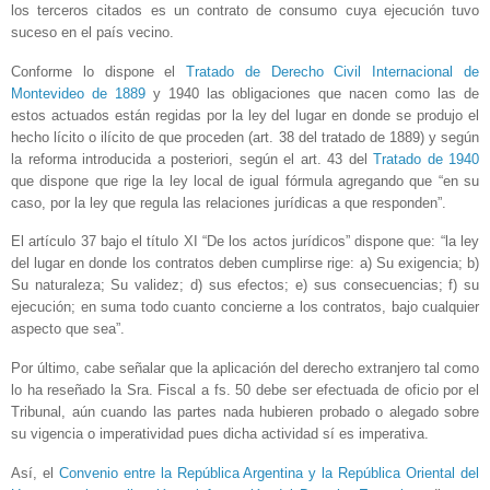
los terceros citados es un contrato de consumo cuya ejecución tuvo
suceso en el país vecino.
Conforme lo dispone el
Tratado de Derecho Civil Internacional de
Montevideo de 1889
y 1940 las obligaciones que nacen como las de
estos actuados están regidas por la ley del lugar en donde se produjo el
hecho lícito o ilícito de que proceden (art. 38 del tratado de 1889) y según
la reforma introducida a posteriori, según el art. 43 del
Tratado de 1940
que dispone que rige la ley local de igual fórmula agregando que “en su
caso, por la ley que regula las relaciones jurídicas a que responden”.
El artículo 37 bajo el título XI “De los actos jurídicos” dispone que: “la ley
del lugar en donde los contratos deben cumplirse rige: a) Su exigencia; b)
Su naturaleza; Su validez; d) sus efectos; e) sus consecuencias; f) su
ejecución; en suma todo cuanto concierne a los contratos, bajo cualquier
aspecto que sea”.
Por último, cabe señalar que la aplicación del derecho extranjero tal como
lo ha reseñado la Sra. Fiscal a fs. 50 debe ser efectuada de oficio por el
Tribunal, aún cuando las partes nada hubieren probado o alegado sobre
su vigencia o imperatividad pues dicha actividad sí es imperativa.
Así, el
Convenio entre la República Argentina y la República Oriental del