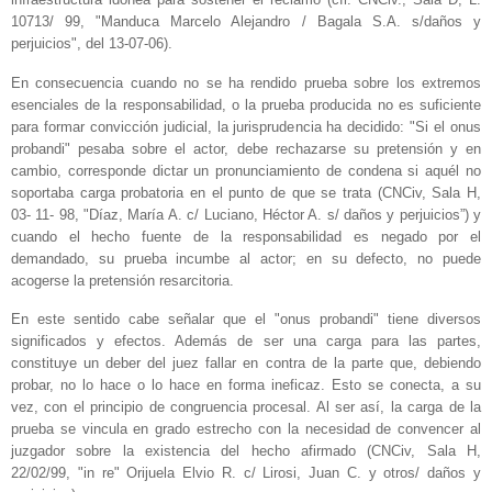
10713/ 99, "Manduca Marcelo Alejandro / Bagala S.A. s/daños y
perjuicios", del 13-07-06).
En consecuencia cuando no se ha rendido prueba sobre los extremos
esenciales de la responsabilidad, o la prueba producida no es suficiente
para formar convicción judicial, la jurisprudencia ha decidido: "Si el onus
probandi" pesaba sobre el actor, debe rechazarse su pretensión y en
cambio, corresponde dictar un pronunciamiento de condena si aquél no
soportaba carga probatoria en el punto de que se trata (CNCiv, Sala H,
03- 11- 98, "Díaz, María A. c/ Luciano, Héctor A. s/ daños y perjuicios”) y
cuando el hecho fuente de la responsabilidad es negado por el
demandado, su prueba incumbe al actor; en su defecto, no puede
acogerse la pretensión resarcitoria.
En este sentido cabe señalar que el "onus probandi" tiene diversos
significados y efectos. Además de ser una carga para las partes,
constituye un deber del juez fallar en contra de la parte que, debiendo
probar, no lo hace o lo hace en forma ineficaz. Esto se conecta, a su
vez, con el principio de congruencia procesal. Al ser así, la carga de la
prueba se vincula en grado estrecho con la necesidad de convencer al
juzgador sobre la existencia del hecho afirmado (CNCiv, Sala H,
22/02/99, "in re" Orijuela Elvio R. c/ Lirosi, Juan C. y otros/ daños y