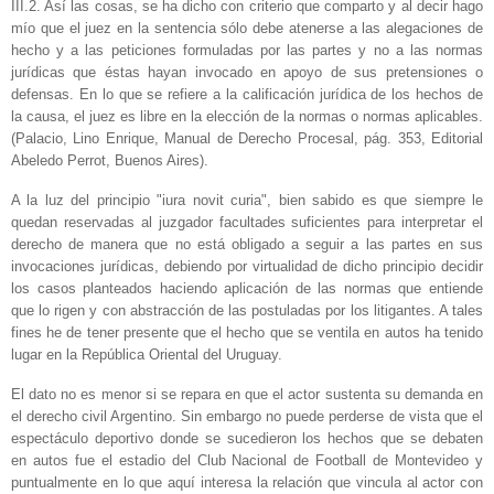
III.2. Así las cosas, se ha dicho con criterio que comparto y al decir hago
mío que el juez en la sentencia sólo debe atenerse a las alegaciones de
hecho y a las peticiones formuladas por las partes y no a las normas
jurídicas que éstas hayan invocado en apoyo de sus pretensiones o
defensas. En lo que se refiere a la calificación jurídica de los hechos de
la causa, el juez es libre en la elección de la normas o normas aplicables.
(Palacio, Lino Enrique, Manual de Derecho Procesal, pág. 353, Editorial
Abeledo Perrot, Buenos Aires).
A la luz del principio "iura novit curia", bien sabido es que siempre le
quedan reservadas al juzgador facultades suficientes para interpretar el
derecho de manera que no está obligado a seguir a las partes en sus
invocaciones jurídicas, debiendo por virtualidad de dicho principio decidir
los casos planteados haciendo aplicación de las normas que entiende
que lo rigen y con abstracción de las postuladas por los litigantes. A tales
fines he de tener presente que el hecho que se ventila en autos ha tenido
lugar en la República Oriental del Uruguay.
El dato no es menor si se repara en que el actor sustenta su demanda en
el derecho civil Argentino. Sin embargo no puede perderse de vista que el
espectáculo deportivo donde se sucedieron los hechos que se debaten
en autos fue el estadio del Club Nacional de Football de Montevideo y
puntualmente en lo que aquí interesa la relación que vincula al actor con