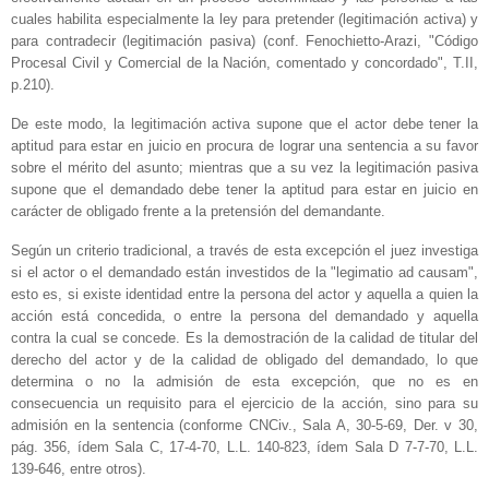
cuales habilita especialmente la ley para pretender (legitimación activa) y
para contradecir (legitimación pasiva) (conf. Fenochietto-Arazi, "Código
Procesal Civil y Comercial de la Nación, comentado y concordado", T.II,
p.210).
De este modo, la legitimación activa supone que el actor debe tener la
aptitud para estar en juicio en procura de lograr una sentencia a su favor
sobre el mérito del asunto; mientras que a su vez la legitimación pasiva
supone que el demandado debe tener la aptitud para estar en juicio en
carácter de obligado frente a la pretensión del demandante.
Según un criterio tradicional, a través de esta excepción el juez investiga
si el actor o el demandado están investidos de la "legimatio ad causam",
esto es, si existe identidad entre la persona del actor y aquella a quien la
acción está concedida, o entre la persona del demandado y aquella
contra la cual se concede. Es la demostración de la calidad de titular del
derecho del actor y de la calidad de obligado del demandado, lo que
determina o no la admisión de esta excepción, que no es en
consecuencia un requisito para el ejercicio de la acción, sino para su
admisión en la sentencia (conforme CNCiv., Sala A, 30-5-69, Der. v 30,
pág. 356, ídem Sala C, 17-4-70, L.L. 140-823, ídem Sala D 7-7-70, L.L.
139-646, entre otros).