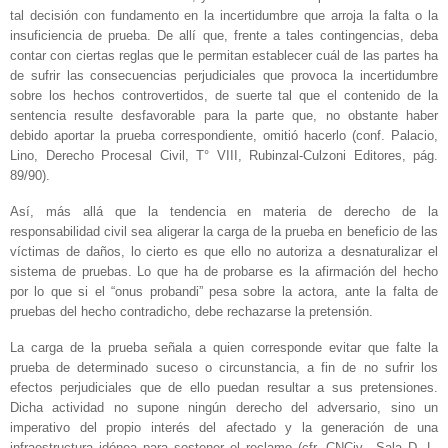
tal decisión con fundamento en la incertidumbre que arroja la falta o la
insuficiencia de prueba. De allí que, frente a tales contingencias, deba
contar con ciertas reglas que le permitan establecer cuál de las partes ha
de sufrir las consecuencias perjudiciales que provoca la incertidumbre
sobre los hechos controvertidos, de suerte tal que el contenido de la
sentencia resulte desfavorable para la parte que, no obstante haber
debido aportar la prueba correspondiente, omitió hacerlo (conf. Palacio,
Lino, Derecho Procesal Civil, T° VIII, Rubinzal-Culzoni Editores, pág.
89/90).
Así, más allá que la tendencia en materia de derecho de la
responsabilidad civil sea aligerar la carga de la prueba en beneficio de las
víctimas de daños, lo cierto es que ello no autoriza a desnaturalizar el
sistema de pruebas. Lo que ha de probarse es la afirmación del hecho
por lo que si el “onus probandi” pesa sobre la actora, ante la falta de
pruebas del hecho contradicho, debe rechazarse la pretensión.
La carga de la prueba señala a quien corresponde evitar que falte la
prueba de determinado suceso o circunstancia, a fin de no sufrir los
efectos perjudiciales que de ello puedan resultar a sus pretensiones.
Dicha actividad no supone ningún derecho del adversario, sino un
imperativo del propio interés del afectado y la generación de una
infraestructura idónea para sostener el reclamo (cfr. CNCiv., Sala D, L.