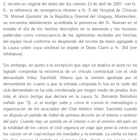
2, recorte en original del diario del día viernes 13 de abril de 2007 –ver fs.
6-, la referencia de emergencia obrante a fs. 5 del Hospital de Clínicas
“Dr. Manuel Quintela” de la República Oriental del Uruguay, Montevideo,
se encuentra debidamente acreditada la presencia del Sr. Nunnari en el
estadio el día de los hechos descriptos en la demanda y las lesiones
padecidas como consecuencia de las agresiones recibidas por hinchas
del equipo local conforme se desprende del recorte de diario agregado a
la causa sobre cuya similitud se expide el Diario Clarín a fs. 354 (ver
refoliatura).
Sin embargo, en punto a la excepción que aquí se analiza el actor no ha
logrado comprobar la existencia de un vínculo contractual con el club
demandado Vélez Sarsfield. Nótese que la versión aportada por el
demandante en cuanto a que la entrada comprada lo fue en la sede del
club demandado no ha sido corroborada por ningún medio de prueba. Aún
más el único testigo que declara en la causa Sr. Bernardo Bertelloni
señaló que “
3)…si el testigo sabe y como le consta la metodología u
organización de los asociados del Club Atlético Vélez Sarsfield cuando
se disputa un partido de futbol de primera división en el interior o exterior
del país: Cuando hay un partido en el interior o en el exterior del país en
la totalidad de los casos el club organiza un viaje que pone la venta con
los socios en el cual incluye los traslados y la entrada. La venta se hace