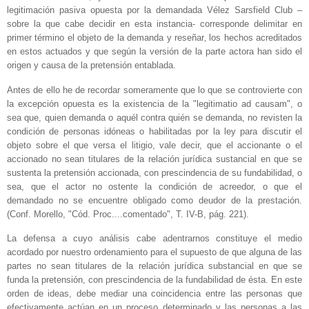
legitimación pasiva opuesta por la demandada Vélez Sarsfield Club –
sobre la que cabe decidir en esta instancia- corresponde delimitar en
primer término el objeto de la demanda y reseñar‚ los hechos acreditados
en estos actuados y que según la versión de la parte actora han sido el
origen y causa de la pretensión entablada.
Antes de ello he de recordar someramente que lo que se controvierte con
la excepción opuesta es la existencia de la "legitimatio ad causam", o
sea que, quien demanda o aquél contra quién se demanda, no revisten la
condición de personas idóneas o habilitadas por la ley para discutir el
objeto sobre el que versa el litigio, vale decir, que el accionante o el
accionado no sean titulares de la relación jurídica sustancial en que se
sustenta la pretensión accionada, con prescindencia de su fundabilidad, o
sea, que el actor no ostente la condición de acreedor, o que el
demandado no se encuentre obligado como deudor de la prestación.
(Conf. Morello, "Cód. Proc....comentado", T. IV-B, pág. 221).
La defensa a cuyo análisis cabe adentrarnos constituye el medio
acordado por nuestro ordenamiento para el supuesto de que alguna de las
partes no sean titulares de la relación jurídica substancial en que se
funda la pretensión, con prescindencia de la fundabilidad de ésta. En este
orden de ideas, debe mediar una coincidencia entre las personas que
efectivamente actúan en un proceso determinado y las personas a las