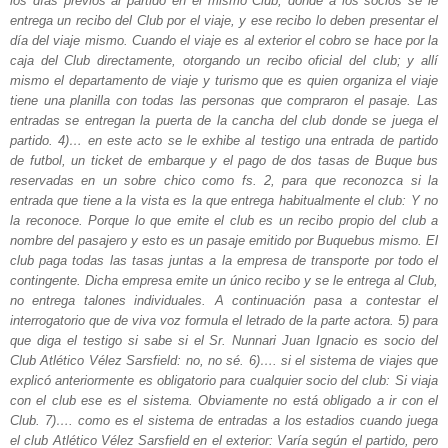
los días previos al partido en el mismo Club, donde a los socios se le
entrega un recibo del Club por el viaje, y ese recibo lo deben presentar el
día del viaje mismo. Cuando el viaje es al exterior el cobro se hace por la
caja del Club directamente, otorgando un recibo oficial del club; y allí
mismo el departamento de viaje y turismo que es quien organiza el viaje
tiene una planilla con todas las personas que compraron el pasaje. Las
entradas se entregan la puerta de la cancha del club donde se juega el
partido. 4)… en este acto se le exhibe al testigo una entrada de partido
de futbol, un ticket de embarque y el pago de dos tasas de Buque bus
reservadas en un sobre chico como fs. 2, para que reconozca si la
entrada que tiene a la vista es la que entrega habitualmente el club: Y no
la reconoce. Porque lo que emite el club es un recibo propio del club a
nombre del pasajero y esto es un pasaje emitido por Buquebus mismo. El
club paga todas las tasas juntas a la empresa de transporte por todo el
contingente. Dicha empresa emite un único recibo y se le entrega al Club,
no entrega talones individuales. A continuación pasa a contestar el
interrogatorio que de viva voz formula el letrado de la parte actora. 5) para
que diga el testigo si sabe si el Sr. Nunnari Juan Ignacio es socio del
Club Atlético Vélez Sarsfield: no, no sé. 6)…. si el sistema de viajes que
explicó anteriormente es obligatorio para cualquier socio del club: Si viaja
con el club ese es el sistema. Obviamente no está obligado a ir con el
Club. 7)…. como es el sistema de entradas a los estadios cuando juega
el club Atlético Vélez Sarsfield en el exterior: Varía según el partido, pero