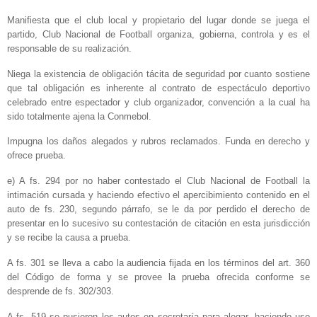
Manifiesta que el club local y propietario del lugar donde se juega el
partido, Club Nacional de Football organiza, gobierna, controla y es el
responsable de su realización.
Niega la existencia de obligación tácita de seguridad por cuanto sostiene
que tal obligación es inherente al contrato de espectáculo deportivo
celebrado entre espectador y club organizador, convención a la cual ha
sido totalmente ajena la Conmebol.
Impugna los daños alegados y rubros reclamados. Funda en derecho y
ofrece prueba.
e) A fs. 294 por no haber contestado el Club Nacional de Football la
intimación cursada y haciendo efectivo el apercibimiento contenido en el
auto de fs. 230, segundo párrafo, se le da por perdido el derecho de
presentar en lo sucesivo su contestación de citación en esta jurisdicción
y se recibe la causa a prueba.
A fs. 301 se lleva a cabo la audiencia fijada en los términos del art. 360
del Código de forma y se provee la prueba ofrecida conforme se
desprende de fs. 302/303.
A fs. 519 se pusieron los autos en secretaría para alegar, haciendo uso