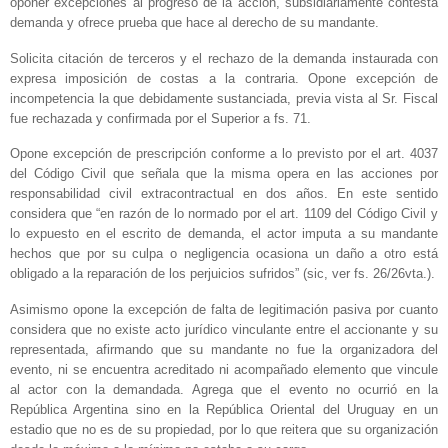
oponer excepciones al progreso de la acción, subsidiariamente contesta
demanda y ofrece prueba que hace al derecho de su mandante.
Solicita citación de terceros y el rechazo de la demanda instaurada con
expresa imposición de costas a la contraria. Opone excepción de
incompetencia la que debidamente sustanciada, previa vista al Sr. Fiscal
fue rechazada y confirmada por el Superior a fs. 71.
Opone excepción de prescripción conforme a lo previsto por el art. 4037
del Código Civil que señala que la misma opera en las acciones por
responsabilidad civil extracontractual en dos años. En este sentido
considera que “en razón de lo normado por el art. 1109 del Código Civil y
lo expuesto en el escrito de demanda, el actor imputa a su mandante
hechos que por su culpa o negligencia ocasiona un daño a otro está
obligado a la reparación de los perjuicios sufridos” (sic, ver fs. 26/26vta.).
Asimismo opone la excepción de falta de legitimación pasiva por cuanto
considera que no existe acto jurídico vinculante entre el accionante y su
representada, afirmando que su mandante no fue la organizadora del
evento, ni se encuentra acreditado ni acompañado elemento que vincule
al actor con la demandada. Agrega que el evento no ocurrió en la
República Argentina sino en la República Oriental del Uruguay en un
estadio que no es de su propiedad, por lo que reitera que su organización