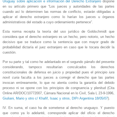
Uruguay sobre aplicación e información del Derecho Extranjero
dispone
en su artículo primero que “Los jueces y autoridades de las partes
cuando así lo determinen las normas de conflicto, estarán obligadas a
aplicar el derecho extranjero como lo harían los jueces u órganos
administrativos del estado a cuyo ordenamiento pertenece”.
Esta norma recepta la teoría del uso jurídico de Goldschmidt que
considera que el derecho extranjero es un hecho, pero notorio, un hecho
decisivo que se traduce como la sentencia que con mayor grado de
probabilidad dictaría el juez extranjero en caso que le tocara decidir la
cuestión.
Por su parte y tal como he adelantado en el segundo párrafo del presente
considerando, tampoco resultarían conculcados los derechos
constitucionales de defensa en juicio y propiedad pues el principio
iura
novit curia
faculta a los jueces a corregir el derecho que las partes
invocan erróneamente, lo que no atenta contra la garantía del debido
proceso ni se opone con los principios de congruencia y plenitud (Cita
Online AR/DOC/10772007, Cámara Nacional en lo Civil, Sala L 23-9-1996,
Giuliani, Mario y otro c/ Khafif, Isaac y otros, DIPr Argentina 18/05/07
).
IV. En suma, el caso ha de someterse al derecho uruguayo. Y puesto
que como ya lo adelanté, corresponde aplicar del oficio el derecho