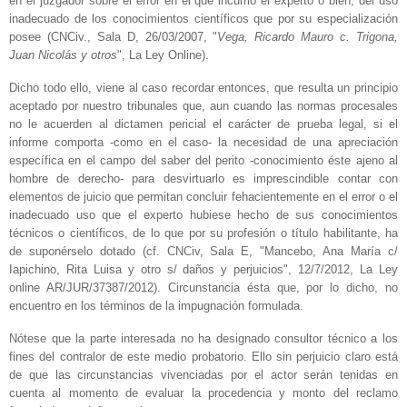
en el juzgador sobre el error en el que incurrió el experto o bien, del uso
inadecuado de los conocimientos científicos que por su especialización
posee (CNCiv., Sala D, 26/03/2007, "
Vega, Ricardo Mauro c. Trigona,
Juan Nicolás y otros
", La Ley Online).
Dicho todo ello, viene al caso recordar entonces, que resulta un principio
aceptado por nuestro tribunales que, aun cuando las normas procesales
no le acuerden al dictamen pericial el carácter de prueba legal, si el
informe comporta -como en el caso- la necesidad de una apreciación
específica en el campo del saber del perito -conocimiento éste ajeno al
hombre de derecho- para desvirtuarlo es imprescindible contar con
elementos de juicio que permitan concluir fehacientemente en el error o el
inadecuado uso que el experto hubiese hecho de sus conocimientos
técnicos o científicos, de lo que por su profesión o título habilitante, ha
de suponérselo dotado (cf. CNCiv, Sala E, "Mancebo, Ana María c/
Iapichino, Rita Luisa y otro s/ daños y perjuicios", 12/7/2012, La Ley
online AR/JUR/37387/2012). Circunstancia ésta que, por lo dicho, no
encuentro en los términos de la impugnación formulada.
Nótese que la parte interesada no ha designado consultor técnico a los
fines del contralor de este medio probatorio. Ello sin perjuicio claro está
de que las circunstancias vivenciadas por el actor serán tenidas en
cuenta al momento de evaluar la procedencia y monto del reclamo