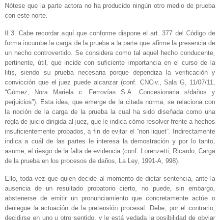
Nótese que la parte actora no ha producido ningún otro medio de prueba
con este norte.
II.3. Cabe recordar aquí que conforme dispone el art. 377 del Código de
forma incumbe la carga de la prueba a la parte que afirme la presencia de
un hecho controvertido. Se considera como tal aquel hecho conducente,
pertinente, útil, que incide con suficiente importancia en el curso de la
litis, siendo su prueba necesaria porque dependiza la verificación y
convicción que el juez puede alcanzar (conf. CNCiv., Sala G, 11/07/11,
“Gómez, Nora Mariela c. Ferrovías S.A. Concesionaria s/daños y
perjuicios”). Esta idea, que emerge de la citada norma, se relaciona con
la noción de la carga de la prueba la cual ha sido diseñada como una
regla de juicio dirigida al juez, que le indica cómo resolver frente a hechos
insuficientemente probados, a fin de evitar el “non liquet”. Indirectamente
indica a cuál de las partes le interesa la demostración y por lo tanto,
asume, el riesgo de la falta de evidencia (conf. Lorenzetti, Ricardo, Carga
de la prueba en los procesos de daños, La Ley, 1991-A, 998).
Ello, toda vez que quien decide al momento de dictar sentencia, ante la
ausencia de un resultado probatorio cierto, no puede, sin embargo,
abstenerse de emitir un pronunciamiento que concretamente actúe o
deniegue la actuación de la pretensión procesal. Debe, por el contrario,
decidirse en uno u otro sentido, y le está vedada la posibilidad de obviar