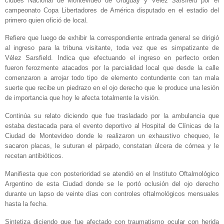
clubes Nacional de Montevideo de Uruguay y Vélez Sarsfield por el
campeonato Copa Libertadores de América disputado en el estadio del
primero quien ofició de local.
Refiere que luego de exhibir la correspondiente entrada general se dirigió
al ingreso para la tribuna visitante, toda vez que es simpatizante de
Vélez Sarsfield. Indica que efectuando el ingreso en perfecto orden
fueron ferozmente atacados por la parcialidad local que desde la calle
comenzaron a arrojar todo tipo de elemento contundente con tan mala
suerte que recibe un piedrazo en el ojo derecho que le produce una lesión
de importancia que hoy le afecta totalmente la visión.
Continúa su relato diciendo que fue trasladado por la ambulancia que
estaba destacada para el evento deportivo al Hospital de Clínicas de la
Ciudad de Montevideo donde le realizaron un exhaustivo chequeo, le
sacaron placas, le suturan el párpado, constatan úlcera de córnea y le
recetan antibióticos.
Manifiesta que con posterioridad se atendió en el Instituto Oftalmológico
Argentino de esta Ciudad donde se le portó oclusión del ojo derecho
durante un lapso de veinte días con controles oftalmológicos mensuales
hasta la fecha.
Sintetiza diciendo que fue afectado con traumatismo ocular con herida