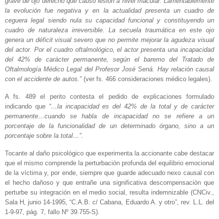
grave de ojo derecho que causó lesión a nivel macular. Lamentablemente
la evolución fue negativa y en la actualidad presenta un cuadro de
ceguera legal siendo nula su capacidad funcional y constituyendo un
cuadro de naturaleza irreversible. La secuela traumática en este ojo
genera un déficit visual severo que no permite mejorar la agudeza visual
del actor. Por el cuadro oftalmológico, el actor presenta una incapacidad
del 42% de carácter permanente, según el baremo del Tratado de
Oftalmología Médico Legal del Profesor José Sená. Hay relación causal
con el accidente de autos.
” (ver fs. 466 consideraciones médico legales).
A fs. 489 el perito contesta el pedido de explicaciones formulado
indicando que
“…la incapacidad es del 42% de la total y de carácter
permanente…cuando se habla de incapacidad no se refiere a un
porcentaje de la funcionalidad de un determinado órgano, sino a un
porcentaje sobre la total…”
.
Tocante al daño psicológico que experimenta la accionante cabe destacar
que el mismo comprende la perturbación profunda del equilibrio emocional
de la víctima y, por ende, siempre que guarde adecuado nexo causal con
el hecho dañoso y que entrañe una significativa descompensación que
perturbe su integración en el medio social, resulta indemnizable (CNCiv.,
Sala H, junio 14-1995, “C.A.B. c/ Cabana, Eduardo A. y otro”, rev. L.L. del
1-9-97, pág. 7, fallo Nº 39.755-S).