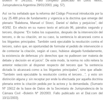
Boletín Nº 24/2002. Fallo completo publicado en Lexis Nexis,
Jurisprudencia Argentina 29/01/2003, pág. 57).
Así se ha señalado que la reforma del Código Procesal introducida por la
Ley 25.488 priva de fundamento y vigencia a la doctrina que emerge del
plenario “Balebona, Manuel c/ Storzi, Daniel s/ daños y perjuicios”, del
4/3/92. En efecto en su nuevo texto el artículo 96, párrafos segundo y
tercero, dispone: “En todos los supuestos, después de la intervención del
tercero, o de su citación, en su caso, la sentencia lo alcanzará como a
los litigantes principales. También será ejecutable la resolución contra el
tercero, salvo que, en oportunidad de formular el pedido de intervención o
de contestar la citación, según el caso, hubiese alegado fundadamente,
la existencia de defensas y/o derechos que no pudiesen ser materia de
debate y decisión en el juicio”. De este modo, la norma no sólo reitera la
anterior redacción al disponer respecto del tercero que “la sentencia
dictada lo alcanzará como a los litigantes principales”, sino que añade:
“También será ejecutable la resolución contra el tercero…”; y esto sin
distinción alguna y sin receptar por ende la efectuada por aquella doctrina
plenaria entre la citación pedida por la actora y la demandada. (Sumario
Nº 15612 de la base de Datos de la Secretaria de Jurisprudencia de la
Cámara Civil –Boletín Nº 20/2003. Fallo publicado en el Dial.com del
10/11/2003).