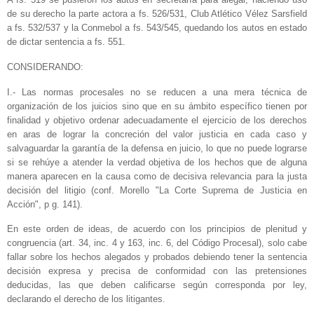
de su derecho la parte actora a fs. 526/531, Club Atlético Vélez Sarsfield
a fs. 532/537 y la Conmebol a fs. 543/545, quedando los autos en estado
de dictar sentencia a fs. 551.
CONSIDERANDO:
I.- Las normas procesales no se reducen a una mera técnica de
organización de los juicios sino que en su ámbito específico tienen por
finalidad y objetivo ordenar adecuadamente el ejercicio de los derechos
en aras de lograr la concreción del valor justicia en cada caso y
salvaguardar la garantía de la defensa en juicio, lo que no puede lograrse
si se rehúye a atender la verdad objetiva de los hechos que de alguna
manera aparecen en la causa como de decisiva relevancia para la justa
decisión del litigio (conf. Morello "La Corte Suprema de Justicia en
Acción", p g. 141).
En este orden de ideas, de acuerdo con los principios de plenitud y
congruencia (art. 34, inc. 4 y 163, inc. 6, del Código Procesal), solo cabe
fallar sobre los hechos alegados y probados debiendo tener la sentencia
decisión expresa y precisa de conformidad con las pretensiones
deducidas, las que deben calificarse según corresponda por ley,
declarando el derecho de los litigantes.