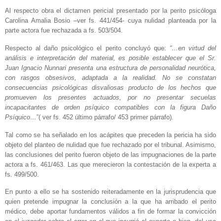
Al respecto obra el dictamen pericial presentado por la perito psicóloga
Carolina Amalia Bosio –ver fs. 441/454- cuya nulidad planteada por la
parte actora fue rechazada a fs. 503/504.
Respecto al daño psicológico el perito concluyó que:
“…en virtud del
análisis e interpretación del material, es posible establecer que el Sr.
Juan Ignacio Nunnari presenta una estructura de personalidad neurótica,
con rasgos obsesivos, adaptada a la realidad. No se constatan
consecuencias psicológicas disvaliosas producto de los hechos que
promueven los presentes actuados, por no presentar secuelas
incapacitantes de orden psíquico compatibles con la figura Daño
Psíquico…
”( ver fs. 452 último párrafo/ 453 primer párrafo).
Tal como se ha señalado en los acápites que preceden la pericia ha sido
objeto del planteo de nulidad que fue rechazado por el tribunal. Asimismo,
las conclusiones del perito fueron objeto de las impugnaciones de la parte
actora a fs. 461/463. Las que merecieron la contestación de la experta a
fs. 499/500.
En punto a ello se ha sostenido reiteradamente en la jurisprudencia que
quien pretende impugnar la conclusión a la que ha arribado el perito
médico, debe aportar fundamentos válidos a fin de formar la convicción