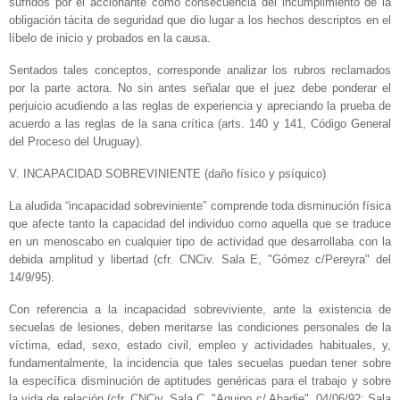
sufridos por el accionante como consecuencia del incumplimiento de la
obligación tácita de seguridad que dio lugar a los hechos descriptos en el
líbelo de inicio y probados en la causa.
Sentados tales conceptos, corresponde analizar los rubros reclamados
por la parte actora. No sin antes señalar que el juez debe ponderar el
perjuicio acudiendo a las reglas de experiencia y apreciando la prueba de
acuerdo a las reglas de la sana crítica (arts. 140 y 141, Código General
del Proceso del Uruguay).
V. INCAPACIDAD SOBREVINIENTE (daño físico y psíquico)
La aludida “incapacidad sobreviniente” comprende toda disminución física
que afecte tanto la capacidad del individuo como aquella que se traduce
en un menoscabo en cualquier tipo de actividad que desarrollaba con la
debida amplitud y libertad (cfr. CNCiv. Sala E, "Gómez c/Pereyra" del
14/9/95).
Con referencia a la incapacidad sobreviviente, ante la existencia de
secuelas de lesiones, deben meritarse las condiciones personales de la
víctima, edad, sexo, estado civil, empleo y actividades habituales, y,
fundamentalmente, la incidencia que tales secuelas puedan tener sobre
la específica disminución de aptitudes genéricas para el trabajo y sobre
la vida de relación (cfr. CNCiv, Sala C, "Aquino c/ Abadie", 04/06/92; Sala