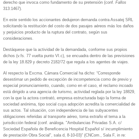
derecho que invoca como fundamento de su pretensión (conf.
Fallos
313:1467).
En este sentido los accionantes dedujeron demanda contra Assatej SRL
solicitando la restitución del costo de dos pasajes aéreos más los daños
y perjuicios producto de la ruptura del contrato, según sus
consideraciones.
Destáquese que la actividad de la demandada, conforme sus propios
dichos (v.fs. 77 vuelta punto VI.c), se encuadra dentro de las previsiones
de la ley 18.829 y decreto 2182/72 que regula a los agentes de viajes.
Al respecto la Excma. Cámara Comercial ha dicho: “Corresponde
desestimar un pedido de excepción de incompetencia como de previo y
especial pronunciamiento, cuando, como en el caso, el reclamo incoado
está dirigido a una agencia de turismo, actividad reglada por la ley 18829,
con la que la actora contrató, empresa estructurada bajo la forma de
sociedad anónima, tipo social cuya adopción acredita la comercialidad de
sus actos. Tal situación, con independencia de las subyacentes
obligaciones referidas al transporte aéreo, torna extraño el tema a la
jurisdicción federal (conf. análoga. "Ambulancias Privadas S.A. c/
Sociedad Española de Beneficencia Hospital Español s/ incumplimiento
de prestación Obra Social", sala d, 8-10-03)” (CNCom., Sala F, in re: