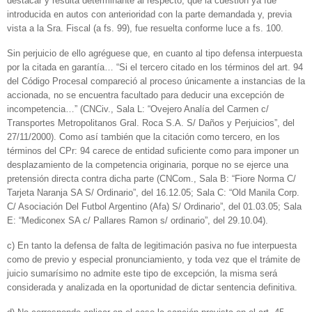
destacar y resulta determinante al respecto, que la cuestión ya fue
introducida en autos con anterioridad con la parte demandada y, previa
vista a la Sra. Fiscal (a fs. 99), fue resuelta conforme luce a fs. 100.
Sin perjuicio de ello agréguese que, en cuanto al tipo defensa interpuesta
por la citada en garantía… “Si el tercero citado en los términos del art. 94
del Código Procesal compareció al proceso únicamente a instancias de la
accionada, no se encuentra facultado para deducir una excepción de
incompetencia…” (CNCiv., Sala L: “Ovejero Analía del Carmen c/
Transportes Metropolitanos Gral. Roca S.A. S/ Daños y Perjuicios”, del
27/11/2000). Como así también que la citación como tercero, en los
términos del CPr: 94 carece de entidad suficiente como para imponer un
desplazamiento de la competencia originaria, porque no se ejerce una
pretensión directa contra dicha parte (CNCom., Sala B: “Fiore Norma C/
Tarjeta Naranja SA S/ Ordinario”, del 16.12.05; Sala C: “Old Manila Corp.
C/ Asociación Del Futbol Argentino (Afa) S/ Ordinario”, del 01.03.05; Sala
E: “Mediconex SA c/ Pallares Ramon s/ ordinario”, del 29.10.04).
c) En tanto la defensa de falta de legitimación pasiva no fue interpuesta
como de previo y especial pronunciamiento, y toda vez que el trámite de
juicio sumarísimo no admite este tipo de excepción, la misma será
considerada y analizada en la oportunidad de dictar sentencia definitiva.