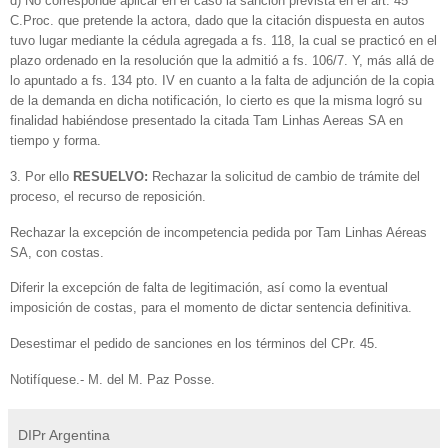
d) No corresponde aplicar en el caso la sanción prevista en el art. 45
C.Proc. que pretende la actora, dado que la citación dispuesta en autos
tuvo lugar mediante la cédula agregada a fs. 118, la cual se practicó en el
plazo ordenado en la resolución que la admitió a fs. 106/7. Y, más allá de
lo apuntado a fs. 134 pto. IV en cuanto a la falta de adjunción de la copia
de la demanda en dicha notificación, lo cierto es que la misma logró su
finalidad habiéndose presentado la citada Tam Linhas Aereas SA en
tiempo y forma.
3. Por ello
RESUELVO:
Rechazar la solicitud de cambio de trámite del
proceso, el recurso de reposición.
Rechazar la excepción de incompetencia pedida por Tam Linhas Aéreas
SA, con costas.
Diferir la excepción de falta de legitimación, así como la eventual
imposición de costas, para el momento de dictar sentencia definitiva.
Desestimar el pedido de sanciones en los términos del CPr. 45.
Notifíquese.- M. del M. Paz Posse.
DIPr Argentina