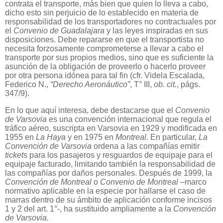
contrata el transporte, más bien que quien lo lleva a cabo,
dicho esto sin perjuicio de lo establecido en materia de
responsabilidad de los transportadores no contractuales por
el
Convenio de Guadalajara
y las leyes inspiradas en sus
disposiciones. Debe repararse en que el transportista no
necesita forzosamente comprometerse a llevar a cabo el
transporte por sus propios medios, sino que es suficiente la
asunción de la obligación de proveerlo o hacerlo proveer
por otra persona idónea para tal fin (cfr. Videla Escalada,
Federico N.,
“Derecho Aeronáutico”
, T° III,
ob. cit.
, págs.
347/9).
En lo que aquí interesa, debe destacarse que el
Convenio
de Varsovia
es una convención internacional que regula el
tráfico aéreo, suscripta en Varsovia en 1929 y modificada en
1955 en
La Haya
y en 1975 en
Montreal.
En particular,
La
Convención de Varsovia
ordena a las compañías emitir
tickets
para los pasajeros y resguardos de equipaje para el
equipaje facturado, limitando también la responsabilidad de
las compañías por daños personales. Después de 1999, la
Convención de Montreal
o
Convenio de Montreal
–marco
normativo aplicable en la especie por hallarse el caso de
marras dentro de su ámbito de aplicación conforme incisos
1 y 2 del art. 1°-, ha sustituido ampliamente a la
Convención
de Varsovia.