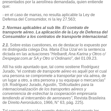
presentados por la aerolínea demandada, quien entiende
que:
- en el caso de marras, no resulta aplicable la Ley de
Defensa del Consumidor, ni la ley 27.563;
2. Normas aplicables al sub lite. El contrato de
transporte aéreo. La aplicación de la Ley de Defensa del
Consumidor a los contratos de transporte internacional:
2.1.
Sobre estas cuestiones, es de destacar lo expuesto por
mi distinguida colega
Dra. Maria Elsa Uzal
en la sentencia
dictada en las actuaciones “
Helbardt, Ana Karina y Otros c/
Despegar.com.ar SA y Otro s/ Ordinario
”, del 01.09.23.
Allí ha sido apuntado que, tal como sostiene Rodríguez
Jurado, “el
contrato de transporte aéreo
es aquél por el cual
una persona se compromete a transportar por vía aérea, de
un lugar a otro, a otra persona y su equipaje o mercancías”
(cfr. Rodríguez Jurado, Agustín,
“Dificultades para la
internacionalización de los transportes aéreos y
conveniencia de estrechar la cooperación empresaria
tendiendo al intercambio de aeronaves”
, Revista Brasileira
de Direito Aeronáutico, 1966, N° 63, pág. 225).
Tal conceptualización permite detectar rápidamente los