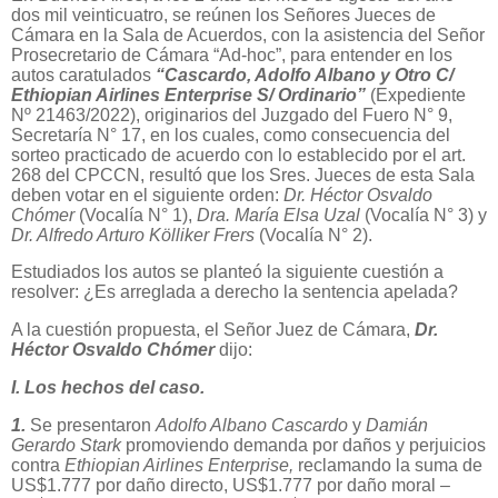
dos mil veinticuatro, se reúnen los Señores Jueces de
Cámara en la Sala de Acuerdos, con la asistencia del Señor
Prosecretario de Cámara “Ad-hoc”, para entender en los
autos caratulados
“Cascardo, Adolfo Albano y Otro C/
Ethiopian Airlines Enterprise S/ Ordinario”
(Expediente
Nº 21463/2022), originarios del Juzgado del Fuero N° 9,
Secretaría N° 17, en los cuales, como consecuencia del
sorteo practicado de acuerdo con lo establecido por el art.
268 del CPCCN, resultó que los Sres. Jueces de esta Sala
deben votar en el siguiente orden:
Dr. Héctor Osvaldo
Chómer
(Vocalía N° 1),
Dra. María Elsa Uzal
(Vocalía N° 3) y
Dr. Alfredo Arturo Kölliker Frers
(Vocalía N° 2).
Estudiados los autos se planteó la siguiente cuestión a
resolver: ¿Es arreglada a derecho la sentencia apelada?
A la cuestión propuesta, el Señor Juez de Cámara,
Dr.
Héctor Osvaldo Chómer
dijo:
I. Los hechos del caso.
1.
Se presentaron
Adolfo Albano Cascardo
y
Damián
Gerardo Stark
promoviendo demanda por daños y perjuicios
contra
Ethiopian Airlines Enterprise,
reclamando la suma de
US$1.777 por daño directo, US$1.777 por daño moral –