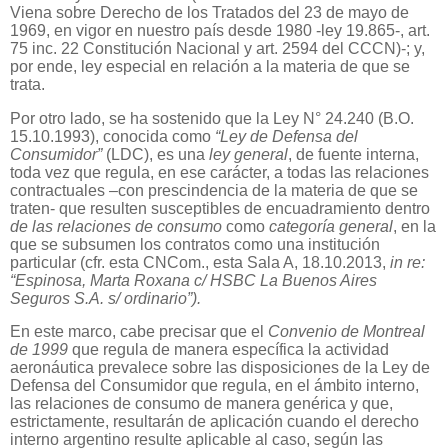
Viena sobre Derecho de los Tratados del 23 de mayo de
1969, en vigor en nuestro país desde 1980 -ley 19.865-, art.
75 inc. 22 Constitución Nacional y art. 2594 del CCCN)-; y,
por ende, ley especial en relación a la materia de que se
trata.
Por otro lado, se ha sostenido que la Ley N° 24.240 (B.O.
15.10.1993), conocida como
“Ley de Defensa del
Consumidor”
(LDC), es una
ley general
, de fuente interna,
toda vez que regula, en ese carácter, a todas las relaciones
contractuales –con prescindencia de la materia de que se
traten- que resulten susceptibles de encuadramiento dentro
de las relaciones de consumo
como
categoría general
, en la
que se subsumen los contratos como una institución
particular (cfr. esta CNCom., esta Sala A, 18.10.2013,
in re:
“Espinosa, Marta Roxana c/ HSBC La Buenos Aires
Seguros S.A. s/ ordinario”).
En este marco, cabe precisar que el
Convenio de Montreal
de 1999
que regula de manera específica la actividad
aeronáutica prevalece sobre las disposiciones de la Ley de
Defensa del Consumidor que regula, en el ámbito interno,
las relaciones de consumo de manera genérica y que,
estrictamente, resultarán de aplicación cuando el derecho
interno argentino resulte aplicable al caso, según las