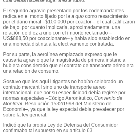
cual debía hacerse lugar a este rubro.
El segundo agravio presentado por los codemandantes
radica en el monto fijado por la
a quo
como resarcimiento
por el daño moral –$100.000 por coactor–, el cual calificaron
de bajo, por cuanto implicaría, aproximadamente, una
relación de diez a uno con el importe reclamado –
US$888,50 por coaccionante– y había sido establecido en
una moneda distinta a la efectivamente contratada.
Por su parte, la aerolínea emplazada expresó que le
causaría agravio que la magistrada de primera instancia
hubiera considerado que el contrato de transporte aéreo era
una relación de consumo.
Sostuvo que los aquí litigantes no habían celebrado un
contrato mercantil sino uno de transporte aéreo
internacional, que por su especificidad debía regirse por
normas especiales –Código Aeronáutico,
Convenio de
Montreal
, Resolución 1532/1998 del Ministerio de
Economía–, ya que la ley especial debía prevalecer por
sobre la ley general.
Indicó que la propia Ley de Defensa del Consumidor
confirmaba tal supuesto en su artículo 63.