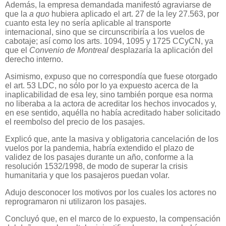
Además, la empresa demandada manifestó agraviarse de
que la
a quo
hubiera aplicado el art. 27 de la ley 27.563, por
cuanto esta ley no sería aplicable al transporte
internacional, sino que se circunscribiría a los vuelos de
cabotaje; así como los arts. 1094, 1095 y 1725 CCyCN, ya
que el
Convenio de Montreal
desplazaría la aplicación del
derecho interno.
Asimismo, expuso que no correspondía que fuese otorgado
el art. 53 LDC, no sólo por lo ya expuesto acerca de la
inaplicabilidad de esa ley, sino también porque esa norma
no liberaba a la actora de acreditar los hechos invocados y,
en ese sentido, aquélla no había acreditado haber solicitado
el reembolso del precio de los pasajes.
Explicó que, ante la masiva y obligatoria cancelación de los
vuelos por la pandemia, habría extendido el plazo de
validez de los pasajes durante un año, conforme a la
resolución 1532/1998, de modo de superar la crisis
humanitaria y que los pasajeros puedan volar.
Adujo desconocer los motivos por los cuales los actores no
reprogramaron ni utilizaron los pasajes.
Concluyó que, en el marco de lo expuesto, la compensación