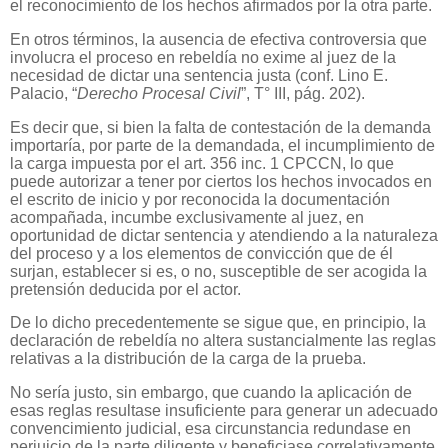
el reconocimiento de los hechos afirmados por la otra parte.
En otros términos, la ausencia de efectiva controversia que
involucra el proceso en rebeldía no exime al juez de la
necesidad de dictar una sentencia justa (conf. Lino E.
Palacio, “
Derecho Procesal Civil
”, T° III, pág. 202).
Es decir que, si bien la falta de contestación de la demanda
importaría, por parte de la demandada, el incumplimiento de
la carga impuesta por el art. 356 inc. 1 CPCCN, lo que
puede autorizar a tener por ciertos los hechos invocados en
el escrito de inicio y por reconocida la documentación
acompañada, incumbe exclusivamente al juez, en
oportunidad de dictar sentencia y atendiendo a la naturaleza
del proceso y a los elementos de convicción que de él
surjan, establecer si es, o no, susceptible de ser acogida la
pretensión deducida por el actor.
De lo dicho precedentemente se sigue que, en principio, la
declaración de rebeldía no altera sustancialmente las reglas
relativas a la distribución de la carga de la prueba.
No sería justo, sin embargo, que cuando la aplicación de
esas reglas resultase insuficiente para generar un adecuado
convencimiento judicial, esa circunstancia redundase en
perjuicio de la parte diligente y beneficiase correlativamente