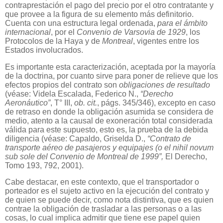
contraprestación el pago del precio por el otro contratante y
que provee a la figura de su elemento más definitorio.
Cuenta con una estructura legal ordenada,
para el ámbito
internacional
, por el
Convenio de Varsovia de 1929
, los
Protocolos de la Haya y de
Montreal
, vigentes entre los
Estados involucrados.
Es importante esta caracterización, aceptada por la mayoría
de la doctrina, por cuanto sirve para poner de relieve que los
efectos propios del contrato son
obligaciones de resultado
(véase: Videla Escalada, Federico N.,
“Derecho
Aeronáutico”
, T° III,
ob. cit.
, págs. 345/346), excepto en caso
de retraso en donde la obligación asumida se considera de
medio, atento a la causal de exoneración total considerada
válida para este supuesto, esto es, la prueba de la debida
diligencia (véase: Capaldo, Griselda D.,
“Contrato de
transporte aéreo de pasajeros y equipajes (o el nihil novum
sub sole del Convenio de Montreal de 1999”,
El Derecho,
Tomo 193, 792, 2001).
Cabe destacar, en este contexto, que el transportador o
porteador es el sujeto activo en la ejecución del contrato y
de quien se puede decir, como nota distintiva, que es quien
contrae la obligación de trasladar a las personas o a las
cosas, lo cual implica admitir que tiene ese papel quien