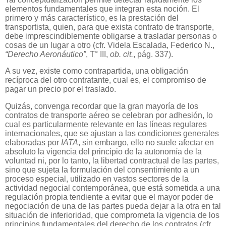
elementos fundamentales que integran esta noción. El
primero y más característico, es la prestación del
transportista, quien, para que exista contrato de transporte,
debe imprescindiblemente obligarse a trasladar personas o
cosas de un lugar a otro (cfr. Videla Escalada, Federico N.,
“Derecho Aeronáutico”
, T° III,
ob. cit.
, pág. 337).
A su vez, existe como contrapartida, una obligación
recíproca del otro contratante, cual es, el compromiso de
pagar un precio por el traslado.
Quizás, convenga recordar que la gran mayoría de los
contratos de transporte aéreo se celebran por adhesión, lo
cual es particularmente relevante en las líneas regulares
internacionales, que se ajustan a las condiciones generales
elaboradas por
IATA
, sin embargo, ello no suele afectar en
absoluto la vigencia del principio de la autonomía de la
voluntad ni, por lo tanto, la libertad contractual de las partes,
sino que sujeta la formulación del consentimiento a un
proceso especial, utilizado en vastos sectores de la
actividad negocial contemporánea, que está sometida a una
regulación propia tendiente a evitar que el mayor poder de
negociación de una de las partes pueda dejar a la otra en tal
situación de inferioridad, que comprometa la vigencia de los
principios fundamentales del derecho de los contratos (cfr.