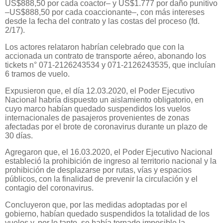
US$888,50 por cada coactor– y US$1.777 por daño punitivo
–US$888,50 por cada coaccionante–, con más intereses
desde la fecha del contrato y las costas del proceso (fd.
2/17).
Los actores relataron habrían celebrado que con la
accionada un contrato de transporte aéreo, abonando los
tickets n° 071-2126243534 y 071-2126243535, que incluían
6 tramos de vuelo.
Expusieron que, el día 12.03.2020, el Poder Ejecutivo
Nacional habría dispuesto un aislamiento obligatorio, en
cuyo marco habían quedado suspendidos los vuelos
internacionales de pasajeros provenientes de zonas
afectadas por el brote de coronavirus durante un plazo de
30 días.
Agregaron que, el 16.03.2020, el Poder Ejecutivo Nacional
estableció la prohibición de ingreso al territorio nacional y la
prohibición de desplazarse por rutas, vías y espacios
públicos, con la finalidad de prevenir la circulación y el
contagio del coronavirus.
Concluyeron que, por las medidas adoptadas por el
gobierno, habían quedado suspendidos la totalidad de los
vuelos y, por lo tanto, se había tornado imposible la