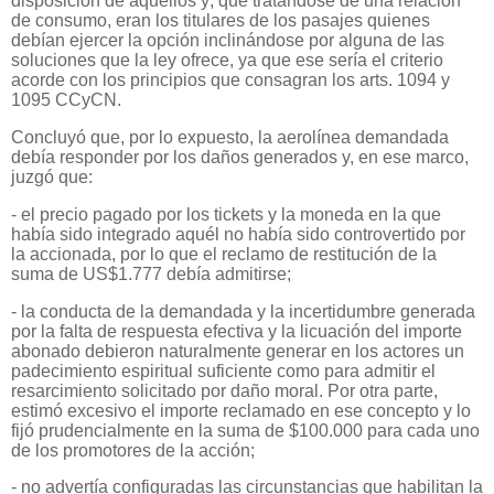
disposición de aquéllos y; que tratándose de una relación
de consumo, eran los titulares de los pasajes quienes
debían ejercer la opción inclinándose por alguna de las
soluciones que la ley ofrece, ya que ese sería el criterio
acorde con los principios que consagran los arts. 1094 y
1095 CCyCN.
Concluyó que, por lo expuesto, la aerolínea demandada
debía responder por los daños generados y, en ese marco,
juzgó que:
- el precio pagado por los tickets y la moneda en la que
había sido integrado aquél no había sido controvertido por
la accionada, por lo que el reclamo de restitución de la
suma de US$1.777 debía admitirse;
- la conducta de la demandada y la incertidumbre generada
por la falta de respuesta efectiva y la licuación del importe
abonado debieron naturalmente generar en los actores un
padecimiento espiritual suficiente como para admitir el
resarcimiento solicitado por daño moral. Por otra parte,
estimó excesivo el importe reclamado en ese concepto y lo
fijó prudencialmente en la suma de $100.000 para cada uno
de los promotores de la acción;
- no advertía configuradas las circunstancias que habilitan la