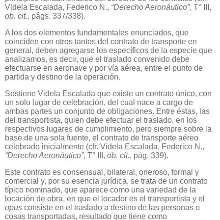
Videla Escalada, Federico N.,
“Derecho Aeronáutico”
, T° III,
ob. cit.
, págs. 337/338).
A los dos elementos fundamentales enunciados, que
coinciden con otros tantos del contrato de transporte en
general, deben agregarse los específicos de la especie que
analizamos, es decir, que el traslado convenido debe
efectuarse en aeronave y por vía aérea, entre el punto de
partida y destino de la operación.
Sostiene Videla Escalada que existe un contrato único, con
un solo lugar de celebración, del cual nace a cargo de
ambas partes un conjunto de obligaciones. Entre éstas, las
del transportista, quien debe efectuar el traslado, en los
respectivos lugares de cumplimiento, pero siempre sobre la
base de una sola fuente, el contrato de transporte aéreo
celebrado inicialmente (cfr. Videla Escalada, Federico N.,
“Derecho Aeronáutico”
, T° III,
ob. cit.
, pág. 339).
Este contrato es consensual, bilateral, oneroso, formal y
comercial y, por su esencia jurídica, se trata de un contrato
típico nominado, que aparece como una variedad de la
locación de obra, en que el locador es el transportista y el
opus
consiste en el traslado a destino de las personas o
cosas transportadas, resultado que tiene como