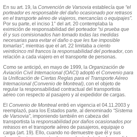
En su art. 19, la
Convención de Varsovia
establecía que
“el
porteador es responsable del daño ocasionado por retrasos
en el transporte aéreo de viajeros, mercancías o equipajes”.
Por su parte, el inciso 1° del art. 20 contemplaba la
eximición de responsabilidad del porteador
“si prueba que
él y sus comisionados han tomado todas las medidas
necesarias para evitar el daño o que les fue imposible
tomarlas”,
mientras que el art. 22 limitaba a
ciento
veinticinco mil francos la responsabilidad del porteador
, con
relación a cada viajero en el transporte de personas.
Como se anticipó, en mayo de 1999, la
Organización de
Aviación Civil Internacional (OACI)
adoptó el
Convenio para
la Unificación de Ciertas Reglas para el Transporte Aéreo
Internacional (Convenio de Montreal)
, con el objeto de
regular la responsabilidad contractual del transportista
aéreo con respecto al pasajero y al expedidor de cargas.
El
Convenio de Montreal
entró en vigencia el 04.11.2003 y
reemplazó, para los Estados parte, al denominado
“Sistema
de Varsovia”
, imponiendo también en cabeza del
transportista la
responsabilidad por daños ocasionados por
retrasos
en el transporte aéreo de pasajeros, equipaje o
carga (art. 19). Ello, cuando no demuestre que él y sus