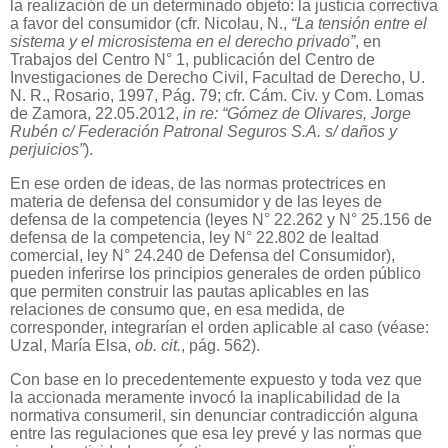
la realización de un determinado objeto: la justicia correctiva
a favor del consumidor (cfr. Nicolau, N.,
“La tensión entre el
sistema y el microsistema en el derecho privado”
, en
Trabajos del Centro N° 1, publicación del Centro de
Investigaciones de Derecho Civil, Facultad de Derecho, U.
N. R., Rosario, 1997, Pág. 79; cfr. Cám. Civ. y Com. Lomas
de Zamora, 22.05.2012,
in re: “Gómez de Olivares, Jorge
Rubén c/ Federación Patronal Seguros S.A. s/ daños y
perjuicios”
).
En ese orden de ideas, de las normas protectrices en
materia de defensa del consumidor y de las leyes de
defensa de la competencia (leyes N° 22.262 y N° 25.156 de
defensa de la competencia, ley N° 22.802 de lealtad
comercial, ley N° 24.240 de Defensa del Consumidor),
pueden inferirse los principios generales de orden público
que permiten construir las pautas aplicables en las
relaciones de consumo que, en esa medida, de
corresponder, integrarían el orden aplicable al caso (véase:
Uzal, María Elsa,
ob. cit.
, pág. 562).
Con base en lo precedentemente expuesto y toda vez que
la accionada meramente invocó la inaplicabilidad de la
normativa consumeril, sin denunciar contradicción alguna
entre las regulaciones que esa ley prevé y las normas que