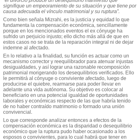
“el divorcio produce un desequilibrio manifiesto que
signifique un empeoramiento de su situación y que tiene por
causa adecuada el vínculo matrimonial y su ruptura”.
Como bien señala Mizrahi, es la justicia y equidad lo que
fundamenta la compensación económica, sencillamente
porque en los mencionados eventos el ex cónyuge ha
sufrido un perjuicio injusto; ello dicho más allá de que en
estos casos no se trata de la reparación integral ni de dejar
indemne al afectado.
En lo relativo a la finalidad, su función es actuar como un
mecanismo corrector y reequilibrador para atenuar injustas
desigualdades, y así lograr una razonable recomposición
patrimonial morigerando los desequilibrios verificados. Ello
le permitirá al cónyuge o conviviente afectado, luego de
producirse el quiebre, rearmarse para poder llevar en
adelante una vida autónoma. Su objetivo es colocar al
beneficiario en una potencial igualdad de oportunidades
laborales y económicas respecto de las que habría tenido
de no haber contraído matrimonio o formado una unión
convivencial.
Lo que corresponde analizar entonces a efectos de la
compensación económica es la disparidad o desequilibrio
económico que la ruptura pudo haber ocasionado a los
esposos o convivientes, para lo cual habrá que tener en