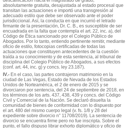
descalificación hacia el magistrado de grado,
absolutamente gratuita, desajustada al estado procesal que
transitan las actuaciones e importó una transgresión al
adecuado estilo que debe ser observado ante el poder
jurisdiccional. Así, la conducta en que incurrió el letrado
firmante de la presentación, Dr. C. B., es susceptible de ser
encuadrada en la falta que contempla el art. 22, inc. a), del
Código de Ética sancionado por el Colegio Público de
Abogados. Por lo tanto, entiendo pertinente remitir, mediante
oficio de estilo, fotocopias certificadas de todas las
actuaciones que constituyen antecedentes de la cuestión
traída a su conocimiento y de esta sentencia, al tribunal de
disciplina del Colegio Público de Abogados, a sus efectos
(conf. art. 44, inc. g) y concs. ley 23.187).
IV.-
En el caso, las partes contrajeron matrimonio en la
ciudad de Las Vegas, Estado de Nevada de los Estados
Unidos de Norteamérica, el 2 de enero de 2015 y se
divorciaron por sentencia, del 24 de septiembre de 2018, en
los términos de los arts. 437, 438, 439 y concs. del Código
Civil y Comercial de la Nación. Se declaró disuelta la
comunidad de bienes de conformidad con lo dispuesto por
el art. 480 del mismo cuerpo legal (v. fs. 1/8 y 28 del
expediente sobre divorcio n° 11708/2019). La sentencia de
divorcio se encuentra firme pero no fue inscripta. Sobre el
punto, el fallo dispuso librar exhorto diplomático y oficio de