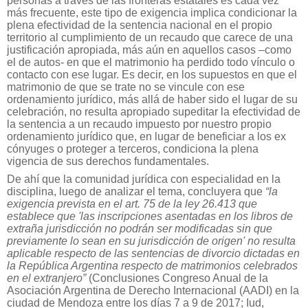
personas a través de las fronteras estatales es cada vez
más frecuente, este tipo de exigencia implica condicionar la
plena efectividad de la sentencia nacional en el propio
territorio al cumplimiento de un recaudo que carece de una
justificación apropiada, más aún en aquellos casos –como
el de autos- en que el matrimonio ha perdido todo vínculo o
contacto con ese lugar. Es decir, en los supuestos en que el
matrimonio de que se trate no se vincule con ese
ordenamiento jurídico, más allá de haber sido el lugar de su
celebración, no resulta apropiado supeditar la efectividad de
la sentencia a un recaudo impuesto por nuestro propio
ordenamiento jurídico que, en lugar de beneficiar a los ex
cónyuges o proteger a terceros, condiciona la plena
vigencia de sus derechos fundamentales.
De ahí que la comunidad jurídica con especialidad en la
disciplina, luego de analizar el tema, concluyera que
“la
exigencia prevista en el art. 75 de la ley 26.413 que
establece que 'las inscripciones asentadas en los libros de
extraña jurisdicción no podrán ser modificadas sin que
previamente lo sean en su jurisdicción de origen' no resulta
aplicable respecto de las sentencias de divorcio dictadas en
la República Argentina respecto de matrimonios celebrados
en el extranjero”
(Conclusiones Congreso Anual de la
Asociación Argentina de Derecho Internacional (AADI) en la
ciudad de Mendoza entre los días 7 a 9 de 2017; Iud,