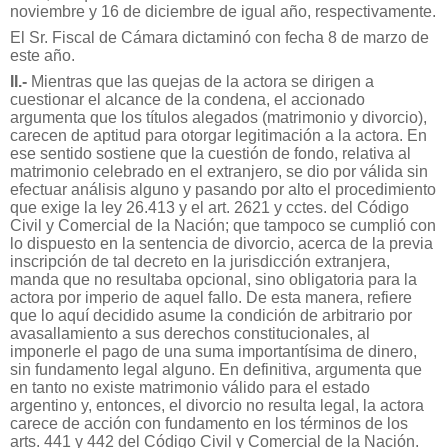
noviembre y 16 de diciembre de igual año, respectivamente.
El Sr. Fiscal de Cámara dictaminó con fecha 8 de marzo de
este año.
II.-
Mientras que las quejas de la actora se dirigen a
cuestionar el alcance de la condena, el accionado
argumenta que los títulos alegados (matrimonio y divorcio),
carecen de aptitud para otorgar legitimación a la actora. En
ese sentido sostiene que la cuestión de fondo, relativa al
matrimonio celebrado en el extranjero, se dio por válida sin
efectuar análisis alguno y pasando por alto el procedimiento
que exige la ley 26.413 y el art. 2621 y cctes. del Código
Civil y Comercial de la Nación; que tampoco se cumplió con
lo dispuesto en la sentencia de divorcio, acerca de la previa
inscripción de tal decreto en la jurisdicción extranjera,
manda que no resultaba opcional, sino obligatoria para la
actora por imperio de aquel fallo. De esta manera, refiere
que lo aquí decidido asume la condición de arbitrario por
avasallamiento a sus derechos constitucionales, al
imponerle el pago de una suma importantísima de dinero,
sin fundamento legal alguno. En definitiva, argumenta que
en tanto no existe matrimonio válido para el estado
argentino y, entonces, el divorcio no resulta legal, la actora
carece de acción con fundamento en los términos de los
arts. 441 y 442 del Código Civil y Comercial de la Nación.