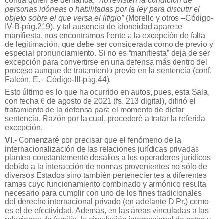
contra quien se demanda,
“no revisten la condición de
personas idóneas o habilitadas por la ley para discutir el
objeto sobre el que versa el litigio”
(Morello y otros –Código-
IV-B-pág.219), y tal ausencia de idoneidad aparece
manifiesta, nos encontramos frente a la excepción de falta
de legitimación, que debe ser considerada como de previo y
especial pronunciamiento. Si no es “manifiesta” deja de ser
excepción para convertirse en una defensa más dentro del
proceso aunque de tratamiento previo en la sentencia (conf.
Falcón, E. –Código-III-pág.44).
Esto último es lo que ha ocurrido en autos, pues, esta Sala,
con fecha 6 de agosto de 2021 (fs. 213 digital), difirió el
tratamiento de la defensa para el momento de dictar
sentencia. Razón por la cual, procederé a tratar la referida
excepción.
VI.-
Comenzaré por precisar que el fenómeno de la
internacionalización de las relaciones jurídicas privadas
plantea constantemente desafíos a los operadores jurídicos
debido a la interacción de normas provenientes no sólo de
diversos Estados sino también pertenecientes a diferentes
ramas cuyo funcionamiento combinado y armónico resulta
necesario para cumplir con uno de los fines tradicionales
del derecho internacional privado (en adelante DIPr.) como
es el de efectividad. Además, en las áreas vinculadas a las