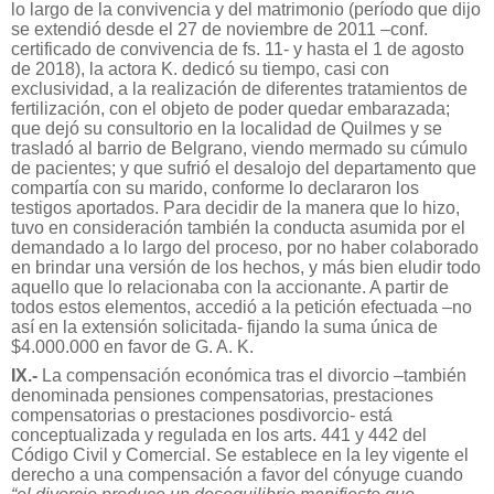
lo largo de la convivencia y del matrimonio (período que dijo
se extendió desde el 27 de noviembre de 2011 –conf.
certificado de convivencia de fs. 11- y hasta el 1 de agosto
de 2018), la actora K. dedicó su tiempo, casi con
exclusividad, a la realización de diferentes tratamientos de
fertilización, con el objeto de poder quedar embarazada;
que dejó su consultorio en la localidad de Quilmes y se
trasladó al barrio de Belgrano, viendo mermado su cúmulo
de pacientes; y que sufrió el desalojo del departamento que
compartía con su marido, conforme lo declararon los
testigos aportados. Para decidir de la manera que lo hizo,
tuvo en consideración también la conducta asumida por el
demandado a lo largo del proceso, por no haber colaborado
en brindar una versión de los hechos, y más bien eludir todo
aquello que lo relacionaba con la accionante. A partir de
todos estos elementos, accedió a la petición efectuada –no
así en la extensión solicitada- fijando la suma única de
$4.000.000 en favor de G. A. K.
IX.-
La compensación económica tras el divorcio –también
denominada pensiones compensatorias, prestaciones
compensatorias o prestaciones posdivorcio- está
conceptualizada y regulada en los arts. 441 y 442 del
Código Civil y Comercial. Se establece en la ley vigente el
derecho a una compensación a favor del cónyuge cuando