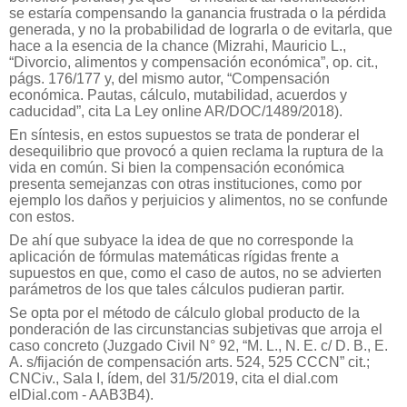
se estaría compensando la ganancia frustrada o la pérdida
generada, y no la probabilidad de lograrla o de evitarla, que
hace a la esencia de la chance (Mizrahi, Mauricio L.,
“Divorcio, alimentos y compensación económica”, op. cit.,
págs. 176/177 y, del mismo autor, “Compensación
económica. Pautas, cálculo, mutabilidad, acuerdos y
caducidad”, cita La Ley online AR/DOC/1489/2018).
En síntesis, en estos supuestos se trata de ponderar el
desequilibrio que provocó a quien reclama la ruptura de la
vida en común. Si bien la compensación económica
presenta semejanzas con otras instituciones, como por
ejemplo los daños y perjuicios y alimentos, no se confunde
con estos.
De ahí que subyace la idea de que no corresponde la
aplicación de fórmulas matemáticas rígidas frente a
supuestos en que, como el caso de autos, no se advierten
parámetros de los que tales cálculos pudieran partir.
Se opta por el método de cálculo global producto de la
ponderación de las circunstancias subjetivas que arroja el
caso concreto (Juzgado Civil N° 92, “M. L., N. E. c/ D. B., E.
A. s/fijación de compensación arts. 524, 525 CCCN” cit.;
CNCiv., Sala I, ídem, del 31/5/2019, cita el dial.com
elDial.com - AAB3B4).