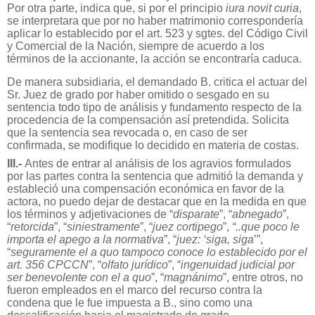
Por otra parte, indica que, si por el principio
iura novit curia
,
se interpretara que por no haber matrimonio correspondería
aplicar lo establecido por el art. 523 y sgtes. del Código Civil
y Comercial de la Nación, siempre de acuerdo a los
términos de la accionante, la acción se encontraría caduca.
De manera subsidiaria, el demandado B. critica el actuar del
Sr. Juez de grado por haber omitido o sesgado en su
sentencia todo tipo de análisis y fundamento respecto de la
procedencia de la compensación así pretendida. Solicita
que la sentencia sea revocada o, en caso de ser
confirmada, se modifique lo decidido en materia de costas.
III.-
Antes de entrar al análisis de los agravios formulados
por las partes contra la sentencia que admitió la demanda y
estableció una compensación económica en favor de la
actora, no puedo dejar de destacar que en la medida en que
los términos y adjetivaciones de “
disparate
”, “
abnegado
”,
“
retorcida
”, “
siniestramente
”, “
juez cortipego
”,
“..que poco le
importa el apego a la normativa
”, “
juez: ‘siga, siga
’”,
“
seguramente el a quo tampoco conoce lo establecido por el
art. 356 CPCCN
”, “
olfato jurídico
”, “
ingenuidad judicial por
ser benevolente con el a quo
”, “
magnánimo
”, entre otros, no
fueron empleados en el marco del recurso contra la
condena que le fue impuesta a B., sino como una