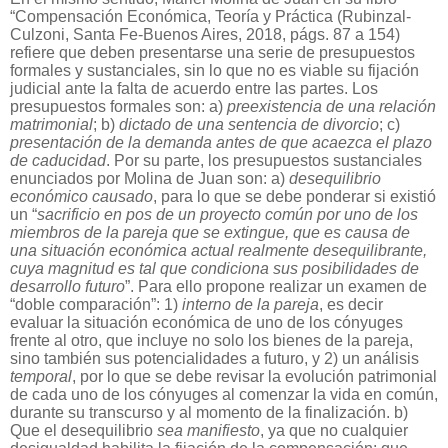
“Compensación Económica, Teoría y Práctica (Rubinzal-
Culzoni, Santa Fe-Buenos Aires, 2018, págs. 87 a 154)
refiere que deben presentarse una serie de presupuestos
formales y sustanciales, sin lo que no es viable su fijación
judicial ante la falta de acuerdo entre las partes. Los
presupuestos formales son: a)
preexistencia de una relación
matrimonial
; b)
dictado de una sentencia de divorcio
; c)
presentación de la demanda antes de que acaezca el plazo
de caducidad
. Por su parte, los presupuestos sustanciales
enunciados por Molina de Juan son: a)
desequilibrio
económico causado
, para lo que se debe ponderar si existió
un “
sacrificio en pos de un proyecto común por uno de los
miembros de la pareja que se extingue, que es causa de
una situación económica actual realmente desequilibrante,
cuya magnitud es tal que condiciona sus posibilidades de
desarrollo futuro
”. Para ello propone realizar un examen de
“doble comparación”: 1)
interno de la pareja
, es decir
evaluar la situación económica de uno de los cónyuges
frente al otro, que incluye no solo los bienes de la pareja,
sino también sus potencialidades a futuro, y 2) un análisis
temporal
, por lo que se debe revisar la evolución patrimonial
de cada uno de los cónyuges al comenzar la vida en común,
durante su transcurso y al momento de la finalización. b)
Que el desequilibrio
sea manifiesto
, ya que no cualquier