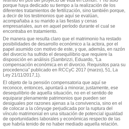
resintió en pos del proyecto de vida en común. Y no sólo
porque haya dedicado su tiempo a la realización de los
diferentes tratamientos de fertilización, sino también porque,
a decir de los testimonios que aquí se evalúan,
acompañaba a su marido a las fiestas y cenas
empresariales, aun en aquel período durante el cual se
encontraba en tratamiento.
De manera que resulta claro que el matrimonio ha restado
posibilidades de desarrollo económico a la actora, por el
papel asumido con motivo de este, y que, además, en razón
del divorcio ha sufrido el desequilibrio que requiere la
disposición en análisis (Sambrizzi, Eduardo, “La
compensación económica en el divorcio. Requisitos para su
procedencia” publicado en RCCyC 2017 (marzo), 51, La
Ley 21/11/2017,1).
El objeto de la pensión compensatoria que aquí se
reconoce, entonces, apuntará a minorar, justamente, ese
desequilibrio de aquella situación, no en el sentido de
equiparar plenamente patrimonios que pueden ser
desiguales por razones ajenas a la convivencia, sino en el
de colocar a la cónyuge perjudicada por la ruptura del
vínculo matrimonial en una situación de potencial igualdad
de oportunidades laborales y económicas respecto de las
que habría tenido de no haber mediado aquella relación.