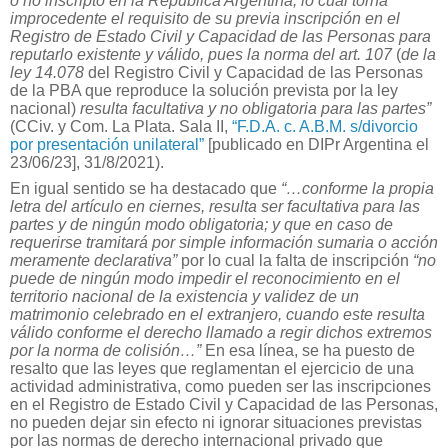
o no inscripto en la República Argentina, lo cual torna
improcedente el requisito de su previa inscripción en el
Registro de Estado Civil y Capacidad de las Personas para
reputarlo existente y válido, pues la norma del art. 107
(
de la
ley 14.078
del Registro Civil y Capacidad de las Personas
de la PBA que reproduce la solución prevista por la ley
nacional)
resulta facultativa y no obligatoria
para las partes”
(CCiv. y Com. La Plata. Sala II,
“F.D.A. c. A.B.M. s/divorcio
por presentación unilateral”
[publicado en DIPr Argentina el
23/06/23], 31/8/2021).
En igual sentido se ha destacado que
“…conforme la propia
letra del artículo en ciernes, resulta ser facultativa para las
partes y de ningún modo obligatoria; y que en caso de
requerirse tramitará por simple información sumaria o acción
meramente declarativa”
por lo cual la falta de inscripción
“no
puede de ningún modo impedir el reconocimiento en el
territorio nacional de la existencia y validez de un
matrimonio celebrado en el extranjero, cuando este resulta
válido conforme el derecho llamado a regir dichos extremos
por la norma de colisión…”
En esa línea, se ha puesto de
resalto que las leyes que reglamentan el ejercicio de una
actividad administrativa, como pueden ser las inscripciones
en el Registro de Estado Civil y Capacidad de las Personas,
no pueden dejar sin efecto ni ignorar situaciones previstas
por las normas de derecho internacional privado que