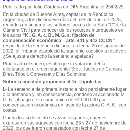
Publicado por Julio Córdoba en DIPr Argentina el 25/02/25.
En la ciudad de Buenos Aires, capital de la República
Argentina, a los diecinueve días del mes de abril de 2023,
reunidos en acuerdo los señores jueces de la Sala “C” de la
Cámara Civil para conocer de los recursos interpuestos en
los autos
“K., G. A. c. B., M. G. s. fijación de
compensación económica – arts. 441 y 442 CCCN”
respecto de la sentencia dictada con fecha 26 de agosto de
2022, el Tribunal estableció la siguiente cuestión a resolver:
¿Se ajusta a derecho la sentencia apelada?
Practicado el sorteo, resultó que la votación debía
efectuarse en el orden siguiente: Sres. Jueces de Cámara
Dres. Trípoli, Converset y Díaz Solimine:
Sobre la cuestión propuesta el Dr. Trípoli dijo:
I.-
La sentencia de primera instancia hizo parcialmente lugar
a la demanda y, en consecuencia, condenó al accionado M.
G. B., al pago de la suma única de $4.000.000 por
compensación económica en favor de la actora G. A. K., con
costas.
Contra lo así decidido se alzan las partes, quienes
expresaron sus agravios con fecha 23 y 27 de noviembre de
2022, los que fueron contestados con fecha 27 de