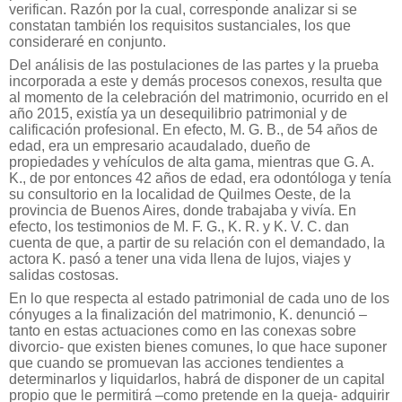
verifican. Razón por la cual, corresponde analizar si se
constatan también los requisitos sustanciales, los que
consideraré en conjunto.
Del análisis de las postulaciones de las partes y la prueba
incorporada a este y demás procesos conexos, resulta que
al momento de la celebración del matrimonio, ocurrido en el
año 2015, existía ya un desequilibrio patrimonial y de
calificación profesional. En efecto, M. G. B., de 54 años de
edad, era un empresario acaudalado, dueño de
propiedades y vehículos de alta gama, mientras que G. A.
K., de por entonces 42 años de edad, era odontóloga y tenía
su consultorio en la localidad de Quilmes Oeste, de la
provincia de Buenos Aires, donde trabajaba y vivía. En
efecto, los testimonios de M. F. G., K. R. y K. V. C. dan
cuenta de que, a partir de su relación con el demandado, la
actora K. pasó a tener una vida llena de lujos, viajes y
salidas costosas.
En lo que respecta al estado patrimonial de cada uno de los
cónyuges a la finalización del matrimonio, K. denunció –
tanto en estas actuaciones como en las conexas sobre
divorcio- que existen bienes comunes, lo que hace suponer
que cuando se promuevan las acciones tendientes a
determinarlos y liquidarlos, habrá de disponer de un capital
propio que le permitirá –como pretende en la queja- adquirir