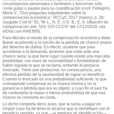
circunstancias personales o familiares y funcionan sólo
como guías o pautas para su cuantificación (conf. Pellegrini,
María V., “Dos preguntas inquietantes sobre la
compensación económica”, RCCyC 2017 (marzo), p. 28;
Juzgado Civil N° 92, “M. L., N. E. c/ D. B., E. A. s/fijación de
compensación arts. 524, 525 CCCN” del 17/12/2018, cita
elDial.com AAB3B9).
Para Mizrahi el monto de la compensación económica debe
fijarse acudiendo a la noción de la pérdida de chance propia
del derecho de daños. En efecto, sostiene que para
accederse a la demanda, tenemos que estar ante una
chance seria; la que tiene lugar cuando existe una marcada
posibilidad, con visos de razonabilidad o fundabilidad, de
haber logrado lo que se reclama, evitando el perjuicio
invocado. Tiene que producirse, en consecuencia, una
efectiva pérdida de la oportunidad de lograr un beneficio.
Cuando lo truncado es una probabilidad suficiente, lo que
corresponde compensar es la chance misma y no la
ganancia o pérdida que era su objeto; a cuyo fin el juez ha
de contemplar la mayor o menor probabilidad de que esa
chance se convierta en cierta.
Lo dicho comporta decir, pues, que la suma a pagar en
ningún caso ha de tener el alcance que la identifique con el
beneficio perdido, ya que —si mediara tal identificación—