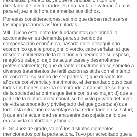
flexibilidad probatoria, ya que la vinculación con los
directamente involucrados es una pauta de valoración más
para el juez a la hora de ameritar sus dichos.
Por estas consideraciones, estimo que deben rechazarse
las impugnaciones así formuladas.
VIII.-
Dicho esto, entre los fundamentos que brindó la
accionante en su demanda para su pedido de
compensación económica, basada en el desequilibrio
económico que le produjo el divorcio, cabe señalar: a) que
desde el comienzo de la relación y a pedido de su esposo,
relegó su trabajo, dejó de actualizarse y desarrollarse
profesionalmente; b) que durante el matrimonio se sometió a
diversos tratamientos de fertilización asistida con el intento
de concretar su sueño de ser padres; c) que durante los
años de convivencia y matrimonio, el demandado puso casi
todos los bienes que iba comprando a nombre de su hijo y
de la sociedad anónima que tiene con su ex mujer; d) que a
partir de la ruptura matrimonial, se ha visto privada del nivel
de vida acomodado y privilegiado del que gozaba; e) que
toda esta situación desventajosa ha redundado en su salud;
f) que en la actualidad se encuentra despojada de lo que
era su vida confortable y familiar.
El Sr. Juez de grado, valoró los distintos elementos
mencionados por la parte actora. Tuvo por acreditado que a