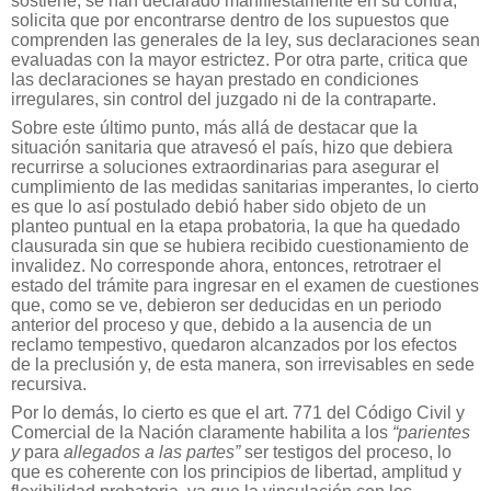
sostiene, se han declarado manifiestamente en su contra;
solicita que por encontrarse dentro de los supuestos que
comprenden las generales de la ley, sus declaraciones sean
evaluadas con la mayor estrictez. Por otra parte, critica que
las declaraciones se hayan prestado en condiciones
irregulares, sin control del juzgado ni de la contraparte.
Sobre este último punto, más allá de destacar que la
situación sanitaria que atravesó el país, hizo que debiera
recurrirse a soluciones extraordinarias para asegurar el
cumplimiento de las medidas sanitarias imperantes, lo cierto
es que lo así postulado debió haber sido objeto de un
planteo puntual en la etapa probatoria, la que ha quedado
clausurada sin que se hubiera recibido cuestionamiento de
invalidez. No corresponde ahora, entonces, retrotraer el
estado del trámite para ingresar en el examen de cuestiones
que, como se ve, debieron ser deducidas en un periodo
anterior del proceso y que, debido a la ausencia de un
reclamo tempestivo, quedaron alcanzados por los efectos
de la preclusión y, de esta manera, son irrevisables en sede
recursiva.
Por lo demás, lo cierto es que el art. 771 del Código Civil y
Comercial de la Nación claramente habilita a los
“parientes
y
para
allegados a las partes”
ser testigos del proceso, lo
que es coherente con los principios de libertad, amplitud y