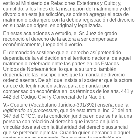
estilo al Ministerio de Relaciones Exteriores y Culto; y,
cumplido, a los fines de la inscripción del matrimonio y del
divorcio en esta jurisdicción, se ordenó agregar el acta de
matrimonio extranjero con la debida registración del divorcio
en su país de origen, en original y legalizada.
En estas actuaciones a estudio, el Sr. Juez de grado
reconoció el derecho de la actora a ser compensada
económicamente, luego del divorcio.
El demandado sostiene que el derecho así pretendido
dependía de la validación en el territorio nacional de aquel
matrimonio celebrado entre las partes en los Estados
Unidos de Norteamérica, lo que, a su turno, también
dependía de las inscripciones que la manda de divorcio
ordenó asentar. De ahí que insista al sostener que la actora
carece de legitimación activa para demandar por
compensación económica en los términos de los arts. 441 y
442 del Código Civil y Comercial de la Nación.
V.-
Couture (Vocabulario Jurídico-391/392) enseña que la
legitimatio ad processum
, que de esta trata el inc. 3º del art.
347 del CPCC, es la condición jurídica en que se halla una
persona con relación al derecho que invoca en juicio,
vinculándose así con la titularidad del derecho sustancial
que se pretende ejercitar. Cuando quien demanda o aquel