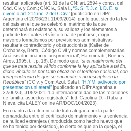
resultan aplicables (art. 31 de la CN; art. 2594 y concs. del
Cód. Civ. y Com.; CNCiv., Sala L,
“S. S. T. J. c. I. D. E. s/
divorcio art. 214 inc. 2 del CCiv.”
[publicado en DIPr
Argentina el 20/06/23], 11/09/2014); por lo que, siendo la ley
del país en el que se celebró el matrimonio la que
determinará su existencia, su validez y los elementos a
partir de los cuales el vínculo ha de probarse, exigir
mayores formalismos por previsiones administrativas
resultaría contradictorio y obstruccionista (Kaller de
Orchansky, Berta, 'Código Civil y normas complementarias.
Análisis doctrinario y jurisprudencial', Hammurabi, Buenos
Aires, 1995, t. I, p. 18). De modo que,
“si el matrimonio del
que se trate resulta válido conforme la ley aplicable a tal fin,
dicho vínculo es por tanto eficaz en el territorio nacional, con
independencia de que se encuentre o no inscripto en la
República”
(CCiv. y Com.Azul, Sala I,
“H.Y.M. s/divorcio por
presentación unilateral”
[publicado en DIPr Argentina el
22/06/23], 31/8/2021; “La internacionalidad de las relaciones
de familia: aspectos registrales”, Iud, Carolina D. - Rubaja,
Nieve, cita LALEY online AR/DOC/104/2023).
En cuanto a la diferencia de trato alegada por la parte
demandada entre el certificado de matrimonio y la sentencia
de nulidad extranjera (introducida como hecho nuevo que
se ha tenido por desistido), lo cierto es que en la queja, el