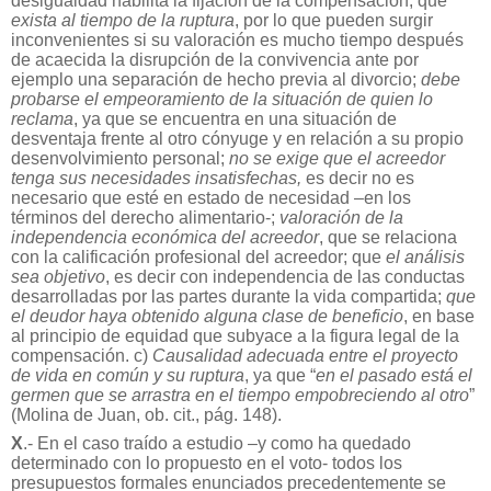
desigualdad habilita la fijación de la compensación; que
exista al tiempo de la ruptura
, por lo que pueden surgir
inconvenientes si su valoración es mucho tiempo después
de acaecida la disrupción de la convivencia ante por
ejemplo una separación de hecho previa al divorcio;
debe
probarse el empeoramiento de la situación de quien lo
reclama
, ya que se encuentra en una situación de
desventaja frente al otro cónyuge y en relación a su propio
desenvolvimiento personal;
no se exige que el acreedor
tenga sus necesidades insatisfechas,
es decir no es
necesario que esté en estado de necesidad –en los
términos del derecho alimentario-;
valoración de la
independencia económica del acreedor
, que se relaciona
con la calificación profesional del acreedor; que
el análisis
sea objetivo
, es decir con independencia de las conductas
desarrolladas por las partes durante la vida compartida;
que
el deudor haya obtenido alguna clase de beneficio
, en base
al principio de equidad que subyace a la figura legal de la
compensación. c)
Causalidad adecuada entre el proyecto
de vida en común y su ruptura
, ya que “
en el pasado está el
germen que se arrastra en el tiempo empobreciendo al otro
”
(Molina de Juan, ob. cit., pág. 148).
X
.- En el caso traído a estudio –y como ha quedado
determinado con lo propuesto en el voto- todos los
presupuestos formales enunciados precedentemente se