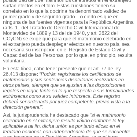
posibilidad de que matrimonios celebrados en el extranjero
surtan efectos en el foro. Estas cuestiones tienen su
correlato en lo que la doctrina ha denominado validez de
primer grado y de segundo grado. Lo cierto es que en
ninguna de las fuentes vigentes para la República Argentina
(arts. 11 del Tratado de Derecho Civil Internacional de
Montevideo de 1889 y 13 del de 1940, y art. 2622 del
CCyCN) se exige que para que el matrimonio celebrado en
el extranjero pueda desplegar efectos en nuestro país, sea
necesaria su inscripción en el Registro de Estado Civil y
Capacidad de las Personas, por lo que, en principio, resulta
voluntaria.
En esta línea, cabe tener presente que el art. 77 de ley
26.413 dispone:
“Podrán registrarse los certificados de
matrimonios y sus sentencias disolutorias realizadas en
otros países, siempre que se ajusten a las disposiciones
legales en vigor, tanto en lo que respecta a sus formalidades
extrínsecas como a su validez intrínseca. Este registro
deberá ser ordenado por juez competente, previa vista a la
dirección general”
.
Así, la jurisprudencia ha destacado que
“si el matrimonio
celebrado en el extranjero resulta válido conforme la ley
aplicable a tal fin, dicha unión es por tanto eficaz en el
territorio nacional, con independencia de que se encuentre