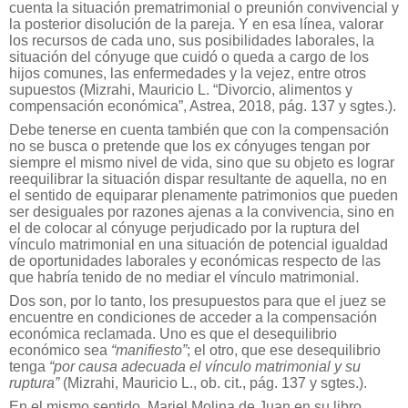
cuenta la situación prematrimonial o preunión convivencial y
la posterior disolución de la pareja. Y en esa línea, valorar
los recursos de cada uno, sus posibilidades laborales, la
situación del cónyuge que cuidó o queda a cargo de los
hijos comunes, las enfermedades y la vejez, entre otros
supuestos (Mizrahi, Mauricio L. “Divorcio, alimentos y
compensación económica”, Astrea, 2018, pág. 137 y sgtes.).
Debe tenerse en cuenta también que con la compensación
no se busca o pretende que los ex cónyuges tengan por
siempre el mismo nivel de vida, sino que su objeto es lograr
reequilibrar la situación dispar resultante de aquella, no en
el sentido de equiparar plenamente patrimonios que pueden
ser desiguales por razones ajenas a la convivencia, sino en
el de colocar al cónyuge perjudicado por la ruptura del
vínculo matrimonial en una situación de potencial igualdad
de oportunidades laborales y económicas respecto de las
que habría tenido de no mediar el vínculo matrimonial.
Dos son, por lo tanto, los presupuestos para que el juez se
encuentre en condiciones de acceder a la compensación
económica reclamada. Uno es que el desequilibrio
económico sea
“manifiesto”
; el otro, que ese desequilibrio
tenga
“por causa adecuada el vínculo matrimonial y su
ruptura”
(Mizrahi, Mauricio L., ob. cit., pág. 137 y sgtes.).
En el mismo sentido, Mariel Molina de Juan en su libro