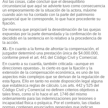
Así las cosas, cabe concluir que el desequilibrio
circunstancial que aquí se advierte tuvo como consecuencia
un empeoramiento de la situación de la actora, máxime
cuando aún no ha contado con la parte del patrimonio
ganancial que le corresponde, lo que hace procedente su
fijación.
De manera que propiciaré la desestimación de las quejas
expuestas por la parte demandada y la confirmación de lo
decidido en la sentencia en lo relativo a la procedencia de
la acción.
XI.-
En cuanto a la forma de afrontar la compensación, el
juzgador determinó una prestación única de $4.000.000,
conforme prevé el art. 441 del Código Civil y Comercial.
En cuanto a su cuantía, también criticada –aunque en
direcciones opuestas-, lo cierto es que la fijación y la
extensión de la compensación económica, es uno de los
aspectos más complejos que se derivan de la regulación de
esta figura. Ello en tanto no existe disposición legal alguna
que establezca reglas de cálculo. Los arts. 442 y 525 del
Código Civil y Comercial no definen criterios objetivos a
tales fines, como sí lo hace el art. 1746 del mismo
ordenamiento para las indemnizaciones por lesiones o
incapacidad física o psíquica. Por el contrario, las citadas
normas contienen enunciados generales que indican