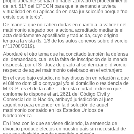
propio apelante señala no haber activado el procedimiento
del art. 517 del CPCCN para que la sentencia tuviera
virtualidad en su aplicación en esta jurisdicción porque “no
existe ese interés”.
De manera que no caben dudas en cuanto a la validez del
matrimonio alegado por la actora, acreditado mediante el
acta debidamente apostillada y traducida, cuyo original
tengo a la vista (fs. 1/8 de los autos conexos sobre divorcio
n°11708/2019).
Abordaré el otro tema que ha concitado también la defensa
del demandado, cual es la falta de inscripción de la manda
dispuesta por el Sr. Juez de grado al sentenciar el divorcio
respecto de aquel matrimonio celebrado en el extranjero.
En el caso bajo estudio, no hay discusión en relación a que
el último domicilio conyugal y/o el domicilio o residencia de
M. G. B. es el de la calle … de esta ciudad, extremo que,
conforme lo dispone el art. 2621 del Código Civil y
Comercial de la Nación, atribuyó jurisdicción al juez
argentino para entender en la disolución de aquel
matrimonio contraído en los Estados Unidos de
Norteamérica.
En línea con lo que se viene diciendo, la sentencia de
divorcio produce efectos en nuestro país sin necesidad de